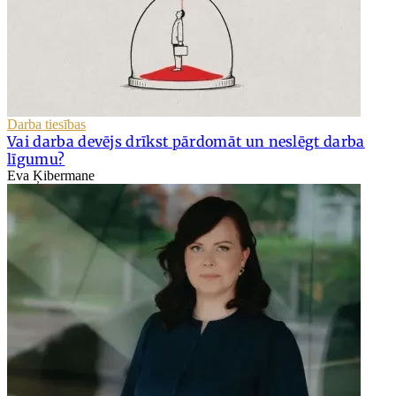
Darba tiesības
Vai darba devējs drīkst pārdomāt un neslēgt darba
līgumu?
Eva Ķibermane