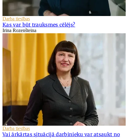
Darba tiesības
Kas var būt trauksmes cēlējs?
Irina Rozenšteina
Darba tiesības
Vai ārkārtas situācijā darbinieku var atsaukt no