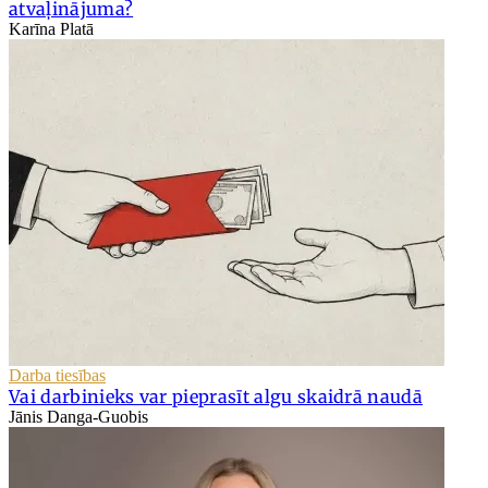
atvaļinājuma?
Karīna Platā
Darba tiesības
Vai darbinieks var pieprasīt algu skaidrā naudā
Jānis Danga-Guobis