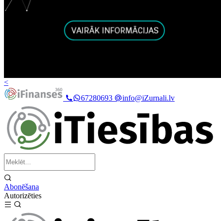
<
67280693
info@iZurnali.lv
Abonēšana
Autorizēties