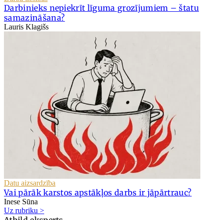
Darbinieks nepiekrīt līguma grozījumiem – štatu
samazināšana?
Lauris Klagišs
Datu aizsardzība
Vai pārāk karstos apstākļos darbs ir jāpārtrauc?
Inese Sūna
Uz rubriku >
Atbild eksperts