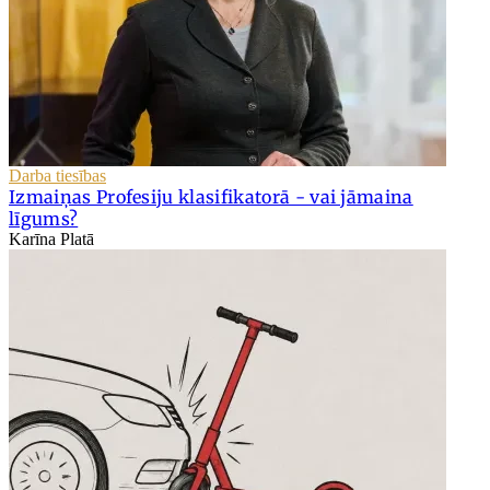
Darba tiesības
Izmaiņas Profesiju klasifikatorā - vai jāmaina
līgums?
Karīna Platā