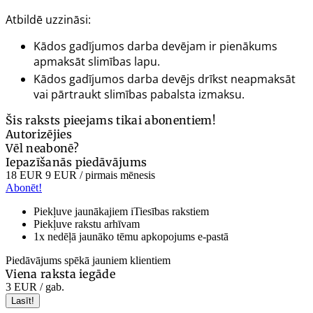
Atbildē uzzināsi:
Kādos gadījumos darba devējam ir pienākums
apmaksāt slimības lapu.
Kādos gadījumos darba devējs drīkst neapmaksāt
vai pārtraukt slimības pabalsta izmaksu.
Šis raksts pieejams tikai abonentiem!
Autorizējies
Vēl neabonē?
Iepazīšanās piedāvājums
18 EUR
9 EUR
/ pirmais mēnesis
Abonēt!
Piekļuve jaunākajiem iTiesības rakstiem
Piekļuve rakstu arhīvam
1x nedēļā jaunāko tēmu apkopojums e-pastā
Piedāvājums spēkā jauniem klientiem
Viena raksta iegāde
3 EUR
/ gab.
Lasīt!