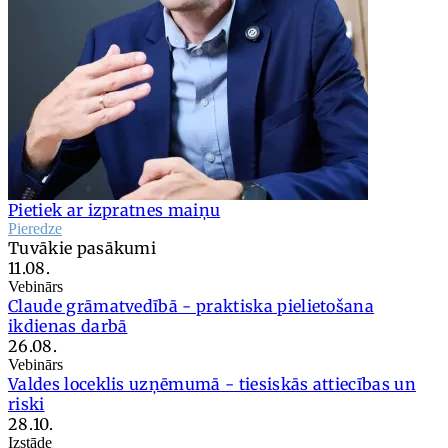
Pietiek ar izpratnes maiņu
Pieredze
Tuvākie pasākumi
11.08.
Vebinārs
Claude grāmatvedībā - praktiska pielietošana
ikdienas darbā
26.08.
Vebinārs
Valdes loceklis uzņēmumā - tiesiskās attiecības un
riski
28.10.
Izstāde