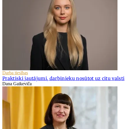
Darba tiesības
Praktiski jautājumi, darbinieku nosūtot uz citu valsti
Dana Gaikeviča