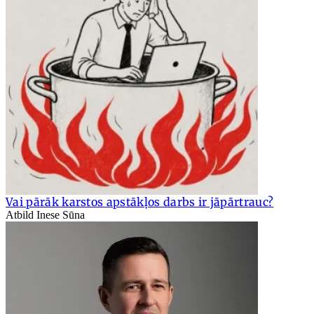
Vai pārāk karstos apstākļos darbs ir jāpārtrauc?
Atbild Inese Sūna