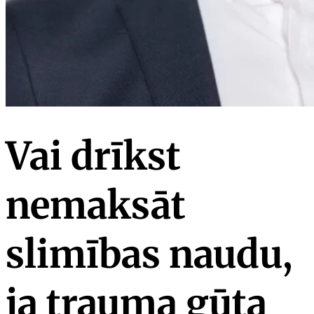
Vai drīkst
nemaksāt
slimības naudu,
ja trauma gūta