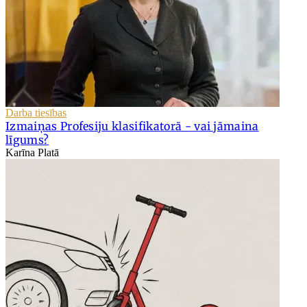
Darba tiesības
Izmaiņas Profesiju klasifikatorā - vai jāmaina
līgums?
Karīna Platā