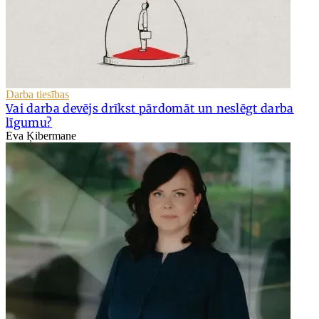
Darba tiesības
Vai darba devējs drīkst pārdomāt un neslēgt darba
līgumu?
Eva Ķibermane