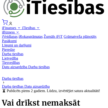
iFinanses
iTiesības
iBizness
iVeidlapas
iRokasgrāmatas
Žurnāls iFiT
Grāmatveža plānotājs
Pasākumi
Līgumi un darījumi
Pieredze
Darba tiesības
Lietvedība
Tiesvedības
Datu aizsardzība
Darba tiesības
Darba tiesības
Darba tiesības
Datu aizsardzība
Publicēts pirms 2 gadiem. Lūdzu, izvērtējiet satura aktualitāti!
Vai drīkst nemaksāt