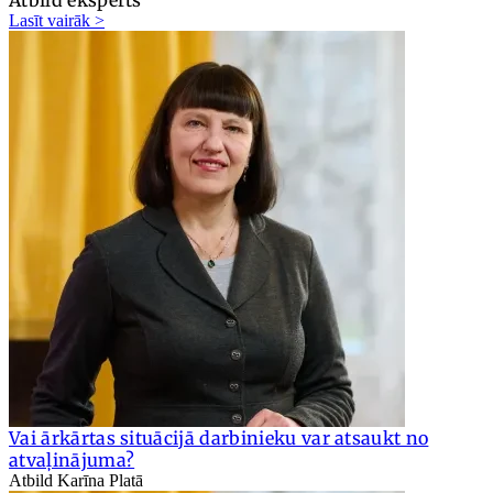
Lasīt vairāk >
Vai ārkārtas situācijā darbinieku var atsaukt no
atvaļinājuma?
Atbild Karīna Platā