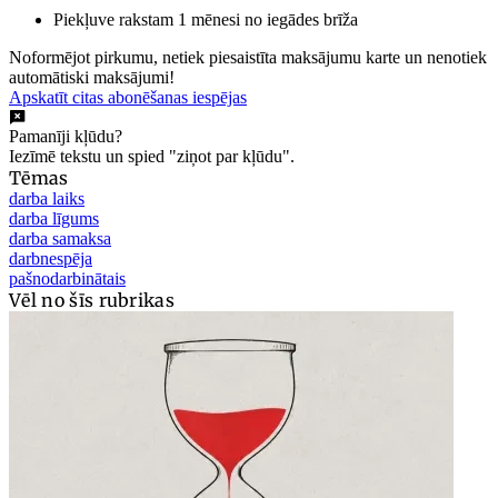
Piekļuve rakstam 1 mēnesi no iegādes brīža
Noformējot pirkumu, netiek piesaistīta maksājumu karte un nenotiek
automātiski maksājumi!
Apskatīt citas abonēšanas iespējas
Pamanīji kļūdu?
Iezīmē tekstu un spied "ziņot par kļūdu".
Tēmas
darba laiks
darba līgums
darba samaksa
darbnespēja
pašnodarbinātais
Vēl no šīs rubrikas