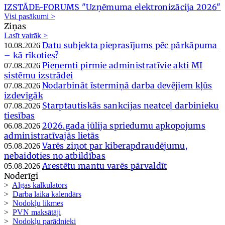
IZSTĀDE-FORUMS "Uzņēmuma elektronizācija 2026"
Visi pasākumi >
Ziņas
Lasīt vairāk >
Datu subjekta pieprasījums pēc pārkāpuma
10.08.2026
– kā rīkoties?
Pieņemti pirmie administratīvie akti MI
07.08.2026
sistēmu izstrādei
Nodarbināt īstermiņā darba devējiem kļūs
07.08.2026
izdevīgāk
Starptautiskās sankcijas neatceļ darbinieku
07.08.2026
tiesības
2026.gada jūlija spriedumu apkopojums
06.08.2026
administratīvajās lietās
Varēs ziņot par kiberapdraudējumu,
05.08.2026
nebaidoties no atbildības
Arestētu mantu varēs pārvaldīt
05.08.2026
Noderīgi
>
Algas kalkulators
>
Darba laika kalendārs
>
Nodokļu likmes
>
PVN maksātāji
>
Nodokļu parādnieki