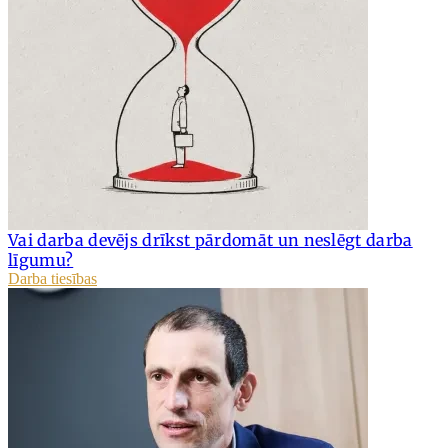
Vai darba devējs drīkst pārdomāt un neslēgt darba
līgumu?
Darba tiesības