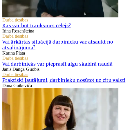
Darba tiesības
Kas var būt trauksmes cēlējs?
Irina Rozenšteina
Darba tiesības
Vai ārkārtas situācijā darbinieku var atsaukt no
atvaļinājuma?
Karīna Platā
Darba tiesības
Vai darbinieks var pieprasīt algu skaidrā naudā
Jānis Danga-Guobis
Darba tiesības
Praktiski jautājumi, darbinieku nosūtot uz citu valsti
Dana Gaikeviča