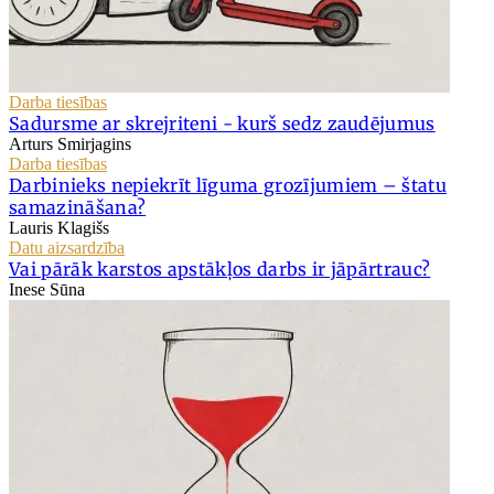
Darba tiesības
Sadursme ar skrejriteni - kurš sedz zaudējumus
Arturs Smirjagins
Darba tiesības
Darbinieks nepiekrīt līguma grozījumiem – štatu
samazināšana?
Lauris Klagišs
Datu aizsardzība
Vai pārāk karstos apstākļos darbs ir jāpārtrauc?
Inese Sūna