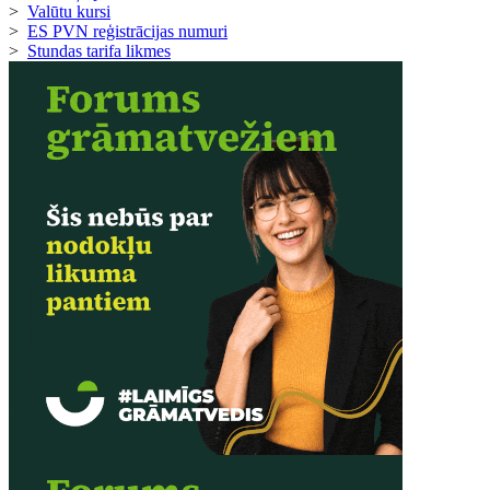
>
Valūtu kursi
>
ES PVN reģistrācijas numuri
>
Stundas tarifa likmes