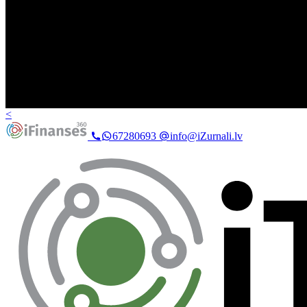
<
67280693
info@iZurnali.lv