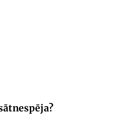
sātnespēja?