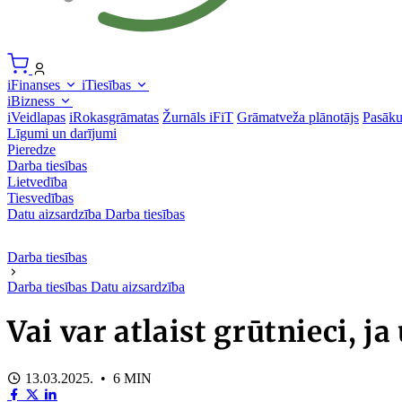
iFinanses
iTiesības
iBizness
iVeidlapas
iRokasgrāmatas
Žurnāls iFiT
Grāmatveža plānotājs
Pasāk
Līgumi un darījumi
Pieredze
Darba tiesības
Lietvedība
Tiesvedības
Datu aizsardzība
Darba tiesības
Darba tiesības
Darba tiesības
Datu aizsardzība
Vai var atlaist grūtnieci,
13.03.2025. • 6 MIN