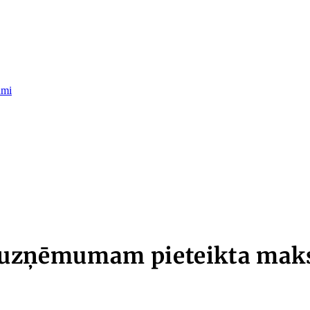
umi
 ja uzņēmumam pieteikta mak