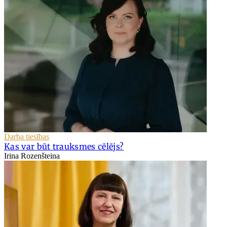
Darba tiesības
Kas var būt trauksmes cēlējs?
Irina Rozenšteina