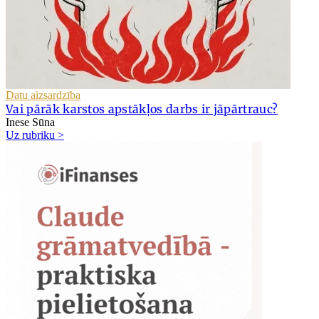
Datu aizsardzība
Vai pārāk karstos apstākļos darbs ir jāpārtrauc?
Inese Sūna
Uz rubriku >