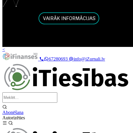
<
67280693
info@iZurnali.lv
Abonēšana
Autorizēties