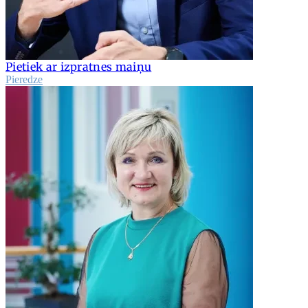
Pietiek ar izpratnes maiņu
Pieredze