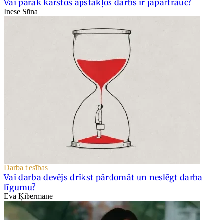
Vai pārāk karstos apstākļos darbs ir jāpārtrauc?
Inese Sūna
Darba tiesības
Vai darba devējs drīkst pārdomāt un neslēgt darba
līgumu?
Eva Ķibermane