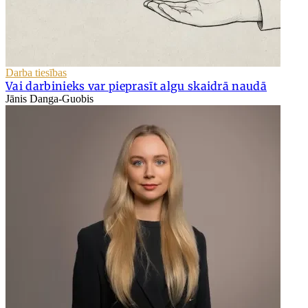
Darba tiesības
Vai darbinieks var pieprasīt algu skaidrā naudā
Jānis Danga-Guobis