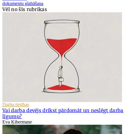
dokumentu glabāšana
Vēl no šīs rubrikas
Darba tiesības
Vai darba devējs drīkst pārdomāt un neslēgt darba
līgumu?
Eva Ķibermane