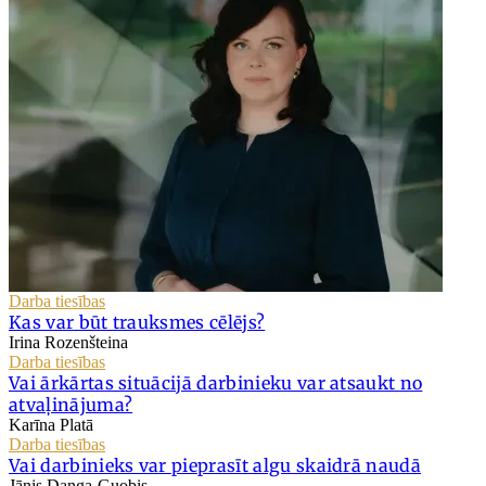
Darba tiesības
Kas var būt trauksmes cēlējs?
Irina Rozenšteina
Darba tiesības
Vai ārkārtas situācijā darbinieku var atsaukt no
atvaļinājuma?
Karīna Platā
Darba tiesības
Vai darbinieks var pieprasīt algu skaidrā naudā
Jānis Danga-Guobis