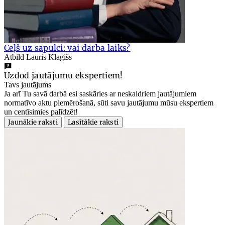
Ceļš uz sapulci: vai darba laiks?
Atbild Lauris Klagišs
Uzdod jautājumu ekspertiem!
Tavs jautājums
Ja arī Tu savā darbā esi saskāries ar neskaidriem jautājumiem
normatīvo aktu piemērošanā, sūti savu jautājumu mūsu ekspertiem
un centīsimies palīdzēt!
Jaunākie raksti
Lasītākie raksti