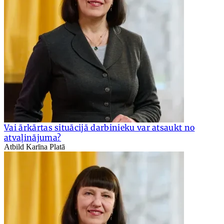
Vai ārkārtas situācijā darbinieku var atsaukt no
atvaļinājuma?
Atbild Karīna Platā