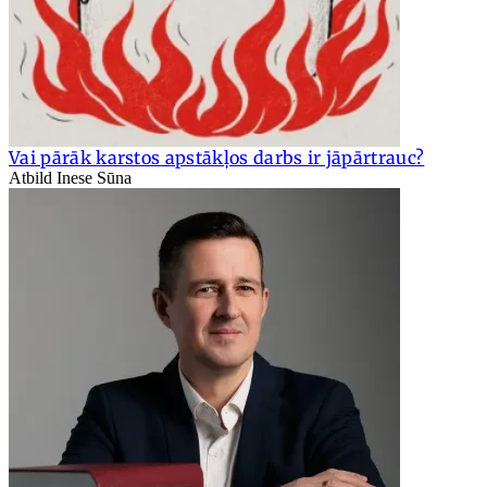
Vai pārāk karstos apstākļos darbs ir jāpārtrauc?
Atbild Inese Sūna