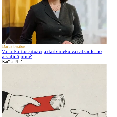
Darba tiesības
Vai ārkārtas situācijā darbinieku var atsaukt no
atvaļinājuma?
Karīna Platā