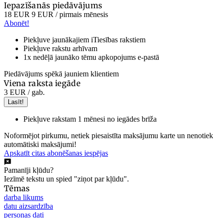
Iepazīšanās piedāvājums
18 EUR
9 EUR
/ pirmais mēnesis
Abonēt!
Piekļuve jaunākajiem iTiesības rakstiem
Piekļuve rakstu arhīvam
1x nedēļā jaunāko tēmu apkopojums e-pastā
Piedāvājums spēkā jauniem klientiem
Viena raksta iegāde
3 EUR
/ gab.
Lasīt!
Piekļuve rakstam 1 mēnesi no iegādes brīža
Noformējot pirkumu, netiek piesaistīta maksājumu karte un nenotiek
automātiski maksājumi!
Apskatīt citas abonēšanas iespējas
Pamanīji kļūdu?
Iezīmē tekstu un spied "ziņot par kļūdu".
Tēmas
darba likums
datu aizsardzība
personas dati