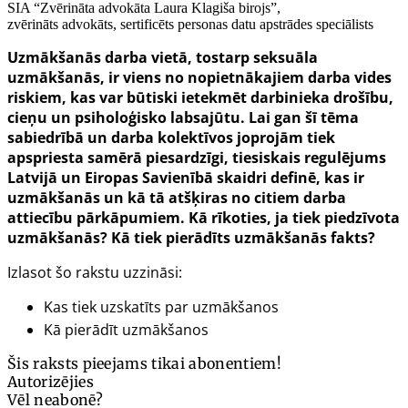
SIA “Zvērināta advokāta Laura Klagiša birojs”,
zvērināts advokāts, sertificēts personas datu apstrādes speciālists
Uzmākšanās darba vietā, tostarp seksuāla
uzmākšanās, ir viens no nopietnākajiem darba vides
riskiem, kas var būtiski ietekmēt darbinieka drošību,
cieņu un psiholoģisko labsajūtu. Lai gan šī tēma
sabiedrībā un darba kolektīvos joprojām tiek
apspriesta samērā piesardzīgi, tiesiskais regulējums
Latvijā un Eiropas Savienībā skaidri definē, kas ir
uzmākšanās un kā tā atšķiras no citiem darba
attiecību pārkāpumiem. Kā rīkoties, ja tiek piedzīvota
uzmākšanās? Kā tiek pierādīts uzmākšanās fakts?
Izlasot šo rakstu uzzināsi:
Kas tiek uzskatīts par uzmākšanos
Kā pierādīt uzmākšanos
Šis raksts pieejams tikai abonentiem!
Autorizējies
Vēl neabonē?