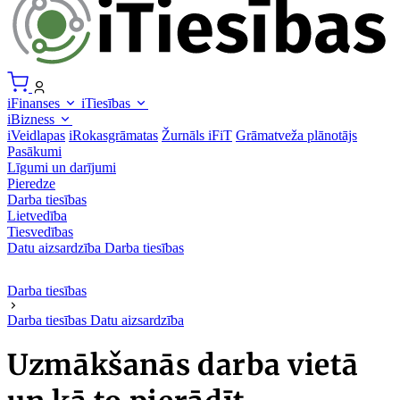
iFinanses
iTiesības
iBizness
iVeidlapas
iRokasgrāmatas
Žurnāls iFiT
Grāmatveža plānotājs
Pasākumi
Līgumi un darījumi
Pieredze
Darba tiesības
Lietvedība
Tiesvedības
Datu aizsardzība
Darba tiesības
Darba tiesības
Darba tiesības
Datu aizsardzība
Uzmākšanās darba vietā