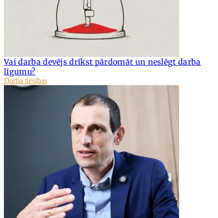
Vai darba devējs drīkst pārdomāt un neslēgt darba
līgumu?
Darba tiesības