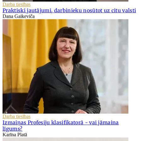
Darba tiesības
Praktiski jautājumi, darbinieku nosūtot uz citu valsti
Dana Gaikeviča
Darba tiesības
Izmaiņas Profesiju klasifikatorā - vai jāmaina
līgums?
Karīna Platā