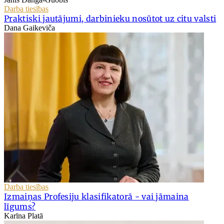
Darba tiesības
Praktiski jautājumi, darbinieku nosūtot uz citu valsti
Dana Gaikeviča
Darba tiesības
Izmaiņas Profesiju klasifikatorā - vai jāmaina
līgums?
Karīna Platā