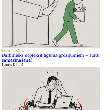
Darba tiesības
Darbinieks nepiekrīt līguma grozījumiem – štatu
samazināšana?
Lauris Klagišs