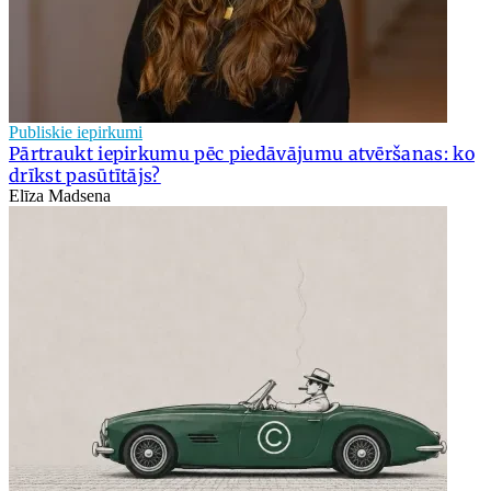
Publiskie iepirkumi
Pārtraukt iepirkumu pēc piedāvājumu atvēršanas: ko
drīkst pasūtītājs?
Elīza Madsena