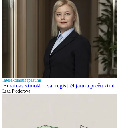
Intelektuālais īpašums
Izmaiņas zīmolā – vai reģistrēt jaunu preču zīmi
Līga Fjodorova