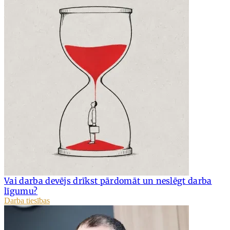
Vai darba devējs drīkst pārdomāt un neslēgt darba
līgumu?
Darba tiesības