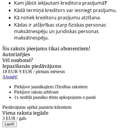
Kam jābūt iekļautam kreditora prasījumā
?
Kādā termiņā kreditors var iesniegt prasījumu.
Kā notiek kreditoru prasījumu atzīšana.
Kādas ir atšķirības starp fiziskas personas
maksātnespēju un juridiskas personas
maksātnespēju.
Šis raksts pieejams tikai abonentiem!
Autorizējies
Vēl neabonē?
Iepazīšanās piedāvājums
18 EUR
9 EUR
/ pirmais mēnesis
Abonēt!
Piekļuve jaunākajiem iTiesības rakstiem
Piekļuve rakstu arhīvam
1x nedēļā jaunāko tēmu apkopojums e-pastā
Piedāvājums spēkā jauniem klientiem
Viena raksta iegāde
3 EUR
/ gab.
Lasīt!