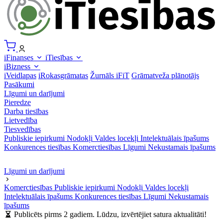
iFinanses
iTiesības
iBizness
iVeidlapas
iRokasgrāmatas
Žurnāls iFiT
Grāmatveža plānotājs
Pasākumi
Līgumi un darījumi
Pieredze
Darba tiesības
Lietvedība
Tiesvedības
Publiskie iepirkumi
Nodokļi
Valdes locekļi
Intelektuālais īpašums
Konkurences tiesības
Komerctiesības
Līgumi
Nekustamais īpašums
Līgumi un darījumi
Komerctiesības
Publiskie iepirkumi
Nodokļi
Valdes locekļi
Intelektuālais īpašums
Konkurences tiesības
Līgumi
Nekustamais
īpašums
Publicēts pirms 2 gadiem. Lūdzu, izvērtējiet satura aktualitāti!