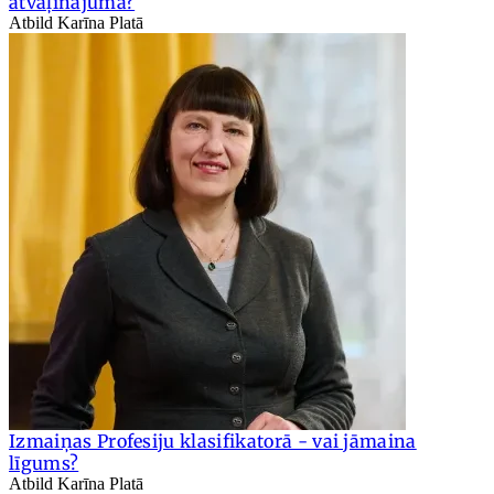
atvaļinājuma?
Atbild Karīna Platā
Izmaiņas Profesiju klasifikatorā - vai jāmaina
līgums?
Atbild Karīna Platā