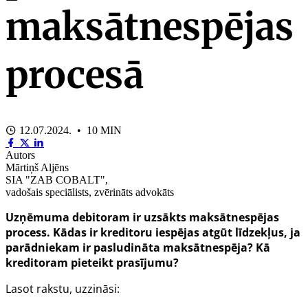
maksātnespējas
procesā
12.07.2024. • 10 MIN
Autors
Mārtiņš Aljēns
SIA "ZAB COBALT",
vadošais speciālists, zvērināts advokāts
Uzņēmuma debitoram ir uzsākts maksātnespējas
process. Kādas ir kreditoru iespējas atgūt līdzekļus, ja
parādniekam ir pasludināta maksātnespēja? Kā
kreditoram pieteikt prasījumu?
Lasot rakstu, uzzināsi: