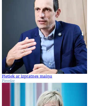
Pietiek ar izpratnes maiņu
Pieredze