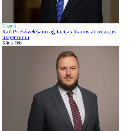
Līgumi
Kad Priekšvēlēšanu aģitācijas likums attiecas uz
uzņēmumu
Kārlis Ošs