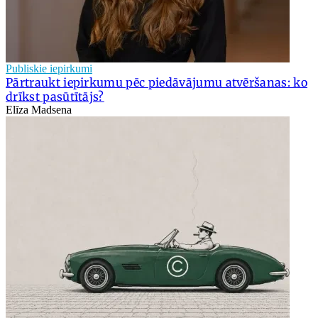
Publiskie iepirkumi
Pārtraukt iepirkumu pēc piedāvājumu atvēršanas: ko
drīkst pasūtītājs?
Elīza Madsena