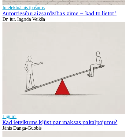
Intelektuālais īpašums
Autortiesību aizsardzības zīme – kad to lietot?
Dr. iur. Ingrīda Veikša
Līgumi
Kad ieteikums kļūst par maksas pakalpojumu?
Jānis Danga-Guobis