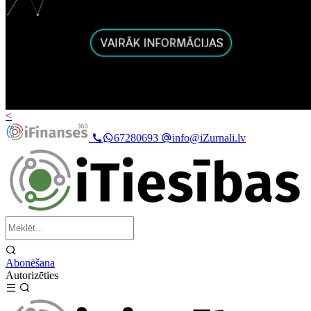
<
67280693
info@iZurnali.lv
Abonēšana
Autorizēties