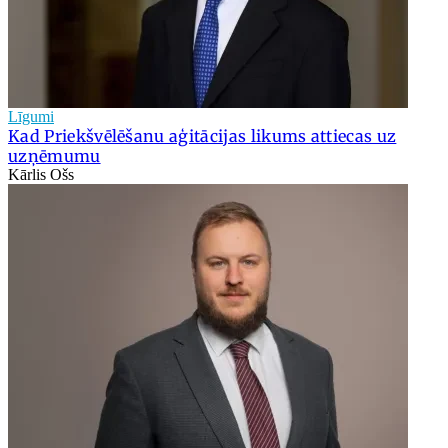
Līgumi
Kad Priekšvēlēšanu aģitācijas likums attiecas uz
uzņēmumu
Kārlis Ošs