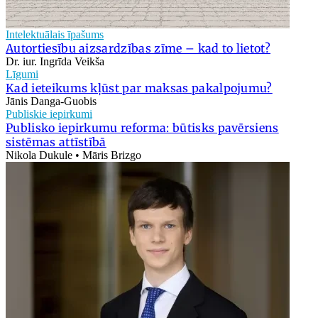
Intelektuālais īpašums
Autortiesību aizsardzības zīme – kad to lietot?
Dr. iur. Ingrīda Veikša
Līgumi
Kad ieteikums kļūst par maksas pakalpojumu?
Jānis Danga-Guobis
Publiskie iepirkumi
Publisko iepirkumu reforma: būtisks pavērsiens
sistēmas attīstībā
Nikola Dukule • Māris Brizgo