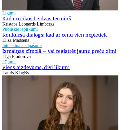
Līgumi
Kad un cikos beidzas termiņš
Kristaps Leonards Limbergs
Publiskie iepirkumi
Konkursa dialogs: kad ar cenu vien nepietiek
Elīza Madsena
Intelektuālais īpašums
Izmaiņas zīmolā – vai reģistrēt jaunu preču zīmi
Līga Fjodorova
Līgumi
Viens aizdevums, divi likumi
Lauris Klagišs