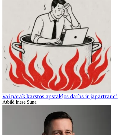
Vai pārāk karstos apstākļos darbs ir jāpārtrauc?
Atbild Inese Sūna