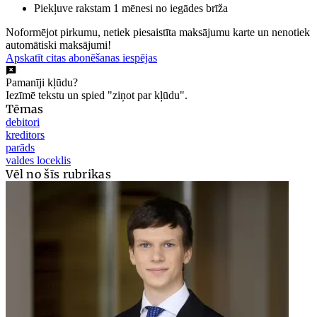
Piekļuve rakstam 1 mēnesi no iegādes brīža
Noformējot pirkumu, netiek piesaistīta maksājumu karte un nenotiek
automātiski maksājumi!
Apskatīt citas abonēšanas iespējas
Pamanīji kļūdu?
Iezīmē tekstu un spied "ziņot par kļūdu".
Tēmas
debitori
kreditors
parāds
valdes loceklis
Vēl no šīs rubrikas