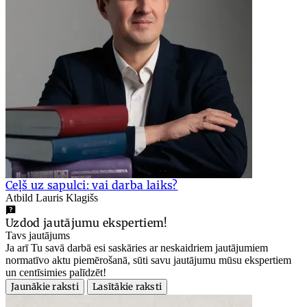
Ceļš uz sapulci: vai darba laiks?
Atbild Lauris Klagišs
Uzdod jautājumu ekspertiem!
Tavs jautājums
Ja arī Tu savā darbā esi saskāries ar neskaidriem jautājumiem
normatīvo aktu piemērošanā, sūti savu jautājumu mūsu ekspertiem
un centīsimies palīdzēt!
Jaunākie raksti
Lasītākie raksti