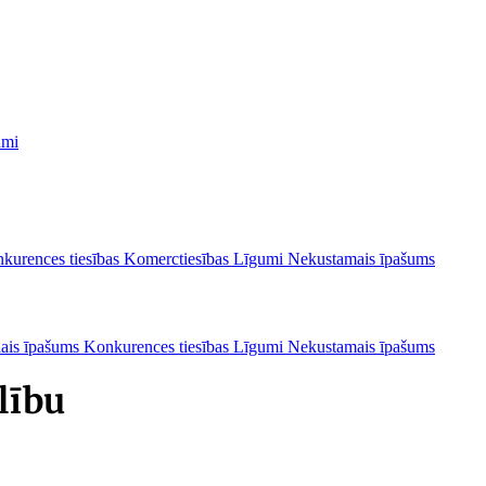
umi
kurences tiesības
Komerctiesības
Līgumi
Nekustamais īpašums
lais īpašums
Konkurences tiesības
Līgumi
Nekustamais īpašums
lību