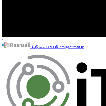
<
67280693
info@iZurnali.lv