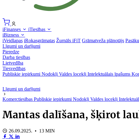
iFinanses
iTiesības
iBizness
iVeidlapas
iRokasgrāmatas
Žurnāls iFiT
Grāmatveža plānotājs
Pasāk
Līgumi un darījumi
Pieredze
Darba tiesības
Lietvedība
Tiesvedības
Publiskie iepirkumi
Nodokļi
Valdes locekļi
Intelektuālais īpašums
Kon
Līgumi un darījumi
Komerctiesības
Publiskie iepirkumi
Nodokļi
Valdes locekļi
Intelektuā
Mantas dalīšana, šķirot lau
26.09.2025. • 13 MIN