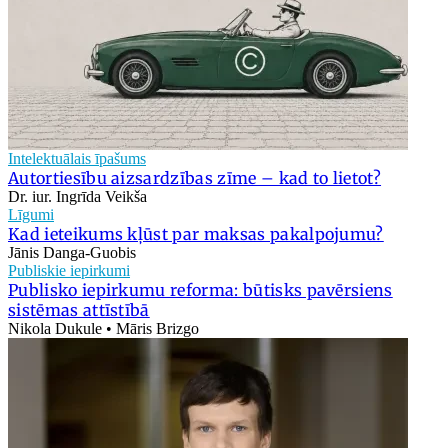
Intelektuālais īpašums
Autortiesību aizsardzības zīme – kad to lietot?
Dr. iur. Ingrīda Veikša
Līgumi
Kad ieteikums kļūst par maksas pakalpojumu?
Jānis Danga-Guobis
Publiskie iepirkumi
Publisko iepirkumu reforma: būtisks pavērsiens
sistēmas attīstībā
Nikola Dukule • Māris Brizgo