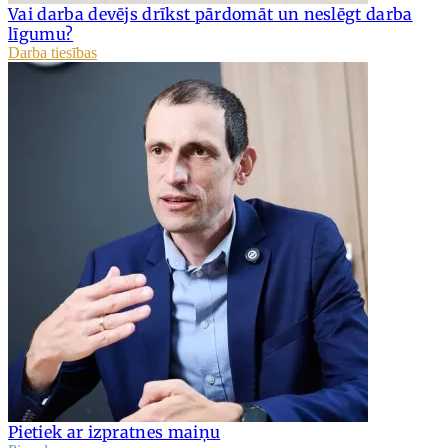
Vai darba devējs drīkst pārdomāt un neslēgt darba
līgumu?
Darba tiesības
Pietiek ar izpratnes maiņu