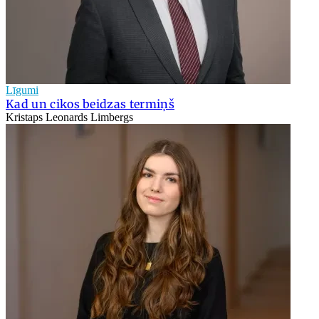
Līgumi
Kad un cikos beidzas termiņš
Kristaps Leonards Limbergs