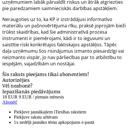
uzņēmumiem labāk pārvaldīt riskus un ātrāk atgriezties
pie paredzamiem saimnieciskās darbības apstākļiem.
Neraugoties uz to, ka KP ir izstrādājusi informatīvo
materiālu un pašnovērtējuma rīku, praksē joprojām bieži
trūkst skaidrības, kad šie administratīvā procesa
instrumenti ir piemērojami, kādi ir to ieguvumi un
saistītie riski konkrētajos faktiskajos apstākļos. Tāpēc
daļa uzņēmumu šos risinājumus izmanto piesardzīgi vai
neizmanto vispār, jo nav pārliecības par to atbilstību to
iespējām, vajadzībām un nostājai.
Šis raksts pieejams tikai abonentiem!
Autorizējies
Vēl neabonē?
Iepazīšanās piedāvājums
18 EUR
9 EUR
/ pirmais mēnesis
Abonēt!
Piekļuve jaunākajiem iTiesības rakstiem
Piekļuve rakstu arhīvam
1x nedēļā jaunāko tēmu apkopojums e-pastā