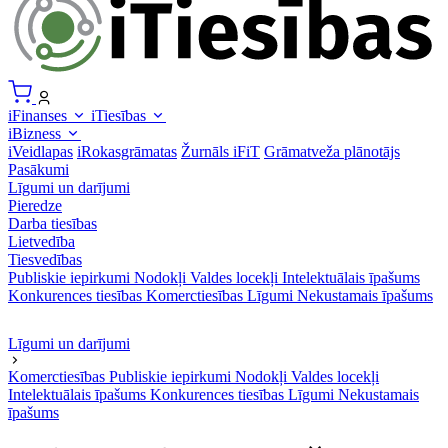
iFinanses
iTiesības
iBizness
iVeidlapas
iRokasgrāmatas
Žurnāls iFiT
Grāmatveža plānotājs
Pasākumi
Līgumi un darījumi
Pieredze
Darba tiesības
Lietvedība
Tiesvedības
Publiskie iepirkumi
Nodokļi
Valdes locekļi
Intelektuālais īpašums
Konkurences tiesības
Komerctiesības
Līgumi
Nekustamais īpašums
Līgumi un darījumi
Komerctiesības
Publiskie iepirkumi
Nodokļi
Valdes locekļi
Intelektuālais īpašums
Konkurences tiesības
Līgumi
Nekustamais
īpašums