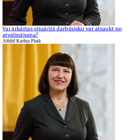
Vai ārkārtas situācijā darbinieku var atsaukt no
atvaļinājuma?
Atbild Karīna Platā