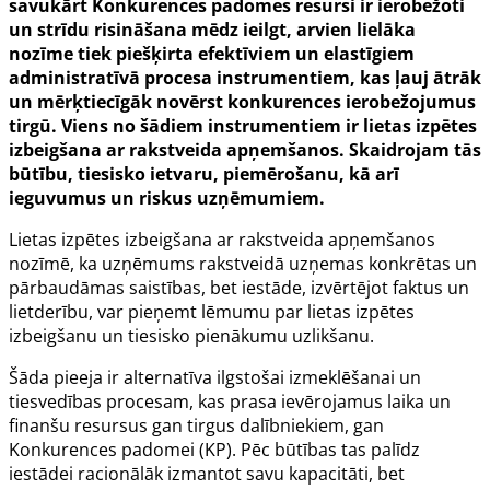
savukārt Konkurences padomes resursi ir ierobežoti
un strīdu risināšana mēdz ieilgt, arvien lielāka
nozīme tiek piešķirta efektīviem un elastīgiem
administratīvā procesa instrumentiem, kas ļauj ātrāk
un mērķtiecīgāk novērst konkurences ierobežojumus
tirgū. Viens no šādiem instrumentiem ir lietas izpētes
izbeigšana ar rakstveida apņemšanos. Skaidrojam tās
būtību, tiesisko ietvaru, piemērošanu, kā arī
ieguvumus un riskus uzņēmumiem.
Lietas izpētes izbeigšana ar rakstveida apņemšanos
nozīmē, ka uzņēmums rakstveidā uzņemas konkrētas un
pārbaudāmas saistības, bet iestāde, izvērtējot faktus un
lietderību, var pieņemt lēmumu par lietas izpētes
izbeigšanu un tiesisko pienākumu uzlikšanu.
Šāda pieeja ir alternatīva ilgstošai izmeklēšanai un
tiesvedības procesam, kas prasa ievērojamus laika un
finanšu resursus gan tirgus dalībniekiem, gan
Konkurences padomei (KP). Pēc būtības tas palīdz
iestādei racionālāk izmantot savu kapacitāti, bet