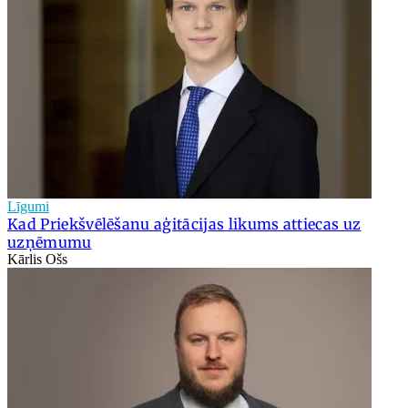
Līgumi
Kad Priekšvēlēšanu aģitācijas likums attiecas uz
uzņēmumu
Kārlis Ošs