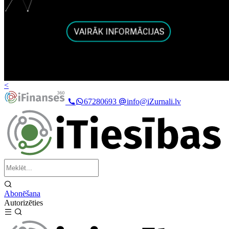
<
67280693
info@iZurnali.lv
Abonēšana
Autorizēties