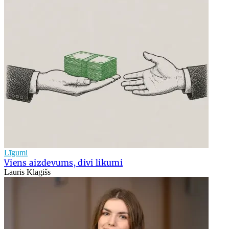
Līgumi
Viens aizdevums, divi likumi
Lauris Klagišs