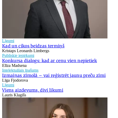
Līgumi
Kad un cikos beidzas termiņš
Kristaps Leonards Limbergs
Publiskie iepirkumi
Konkursa dialogs: kad ar cenu vien nepietiek
Elīza Madsena
Intelektuālais īpašums
Izmaiņas zīmolā – vai reģistrēt jaunu preču zīmi
Līga Fjodorova
Līgumi
Viens aizdevums, divi likumi
Lauris Klagišs