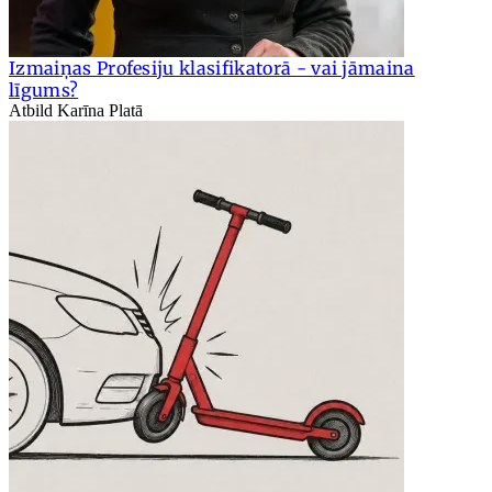
Izmaiņas Profesiju klasifikatorā - vai jāmaina
līgums?
Atbild Karīna Platā