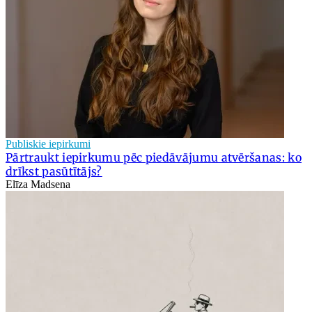
Publiskie iepirkumi
Pārtraukt iepirkumu pēc piedāvājumu atvēršanas: ko
drīkst pasūtītājs?
Elīza Madsena