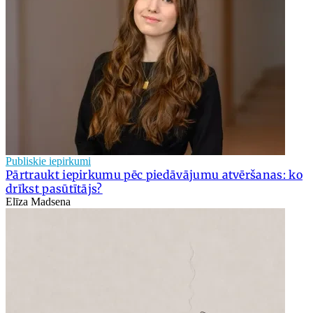
Publiskie iepirkumi
Pārtraukt iepirkumu pēc piedāvājumu atvēršanas: ko
drīkst pasūtītājs?
Elīza Madsena