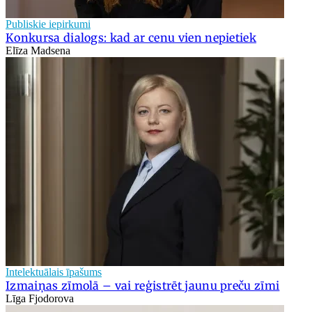
Publiskie iepirkumi
Konkursa dialogs: kad ar cenu vien nepietiek
Elīza Madsena
Intelektuālais īpašums
Izmaiņas zīmolā – vai reģistrēt jaunu preču zīmi
Līga Fjodorova