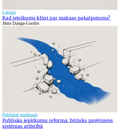
Līgumi
Kad ieteikums kļūst par maksas pakalpojumu?
Jānis Danga-Guobis
Publiskie iepirkumi
Publisko iepirkumu reforma: būtisks pavērsiens
sistēmas attīstībā