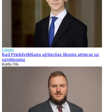
Līgumi
Kad Priekšvēlēšanu aģitācijas likums attiecas uz
uzņēmumu
Kārlis Ošs