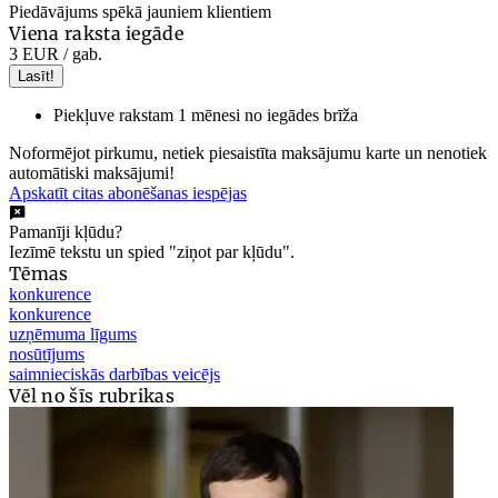
Piedāvājums spēkā jauniem klientiem
Viena raksta iegāde
3 EUR
/ gab.
Lasīt!
Piekļuve rakstam 1 mēnesi no iegādes brīža
Noformējot pirkumu, netiek piesaistīta maksājumu karte un nenotiek
automātiski maksājumi!
Apskatīt citas abonēšanas iespējas
Pamanīji kļūdu?
Iezīmē tekstu un spied "ziņot par kļūdu".
Tēmas
konkurence
konkurence
uzņēmuma līgums
nosūtījums
saimnieciskās darbības veicējs
Vēl no šīs rubrikas