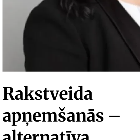
Rakstveida
apņemšanās –
alternatīva