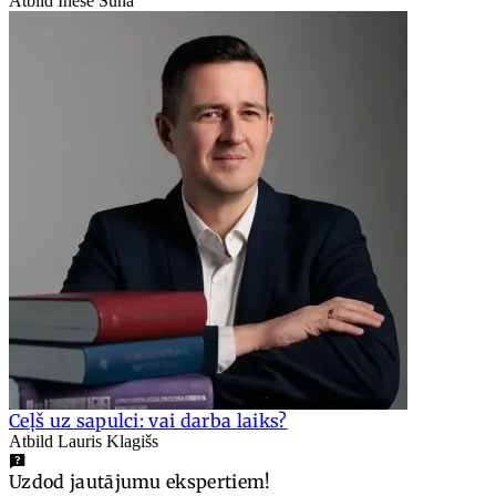
Atbild Inese Sūna
Ceļš uz sapulci: vai darba laiks?
Atbild Lauris Klagišs
Uzdod jautājumu ekspertiem!