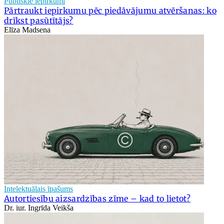
Publiskie iepirkumi
Pārtraukt iepirkumu pēc piedāvājumu atvēršanas: ko
drīkst pasūtītājs?
Elīza Madsena
Intelektuālais īpašums
Autortiesību aizsardzības zīme – kad to lietot?
Dr. iur. Ingrīda Veikša