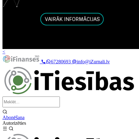
<
67280693
info@iZurnali.lv
Abonēšana
Autorizēties