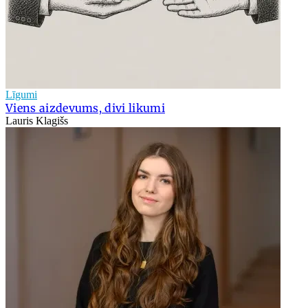
Līgumi
Viens aizdevums, divi likumi
Lauris Klagišs