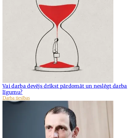
Vai darba devējs drīkst pārdomāt un neslēgt darba
līgumu?
Darba tiesības