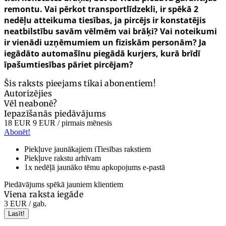
remontu.
Vai pērkot transportlīdzekli, ir spēkā 2
nedēļu atteikuma tiesības, ja pircējs ir konstatējis
neatbilstību savām vēlmēm vai brāķi? Vai noteikumi
ir vienādi uzņēmumiem un fiziskām personām? Ja
iegādāto automašīnu piegādā kurjers, kurā brīdī
īpašumtiesības pāriet pircējam?
Šis raksts pieejams tikai abonentiem!
Autorizējies
Vēl neabonē?
Iepazīšanās piedāvājums
18 EUR
9 EUR
/ pirmais mēnesis
Abonēt!
Piekļuve jaunākajiem iTiesības rakstiem
Piekļuve rakstu arhīvam
1x nedēļā jaunāko tēmu apkopojums e-pastā
Piedāvājums spēkā jauniem klientiem
Viena raksta iegāde
3 EUR
/ gab.
Lasīt!