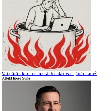
Vai pārāk karstos apstākļos darbs ir jāpārtrauc?
Atbild Inese Sūna