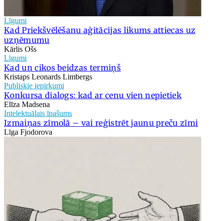
Līgumi
Kad Priekšvēlēšanu aģitācijas likums attiecas uz
uzņēmumu
Kārlis Ošs
Līgumi
Kad un cikos beidzas termiņš
Kristaps Leonards Limbergs
Publiskie iepirkumi
Konkursa dialogs: kad ar cenu vien nepietiek
Elīza Madsena
Intelektuālais īpašums
Izmaiņas zīmolā – vai reģistrēt jaunu preču zīmi
Līga Fjodorova