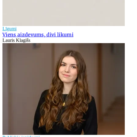
Līgumi
Viens aizdevums, divi likumi
Lauris Klagišs