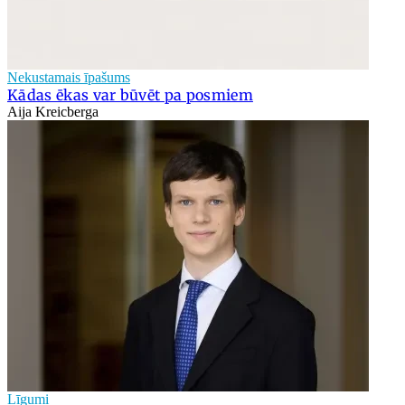
Nekustamais īpašums
Kādas ēkas var būvēt pa posmiem
Aija Kreicberga
Līgumi