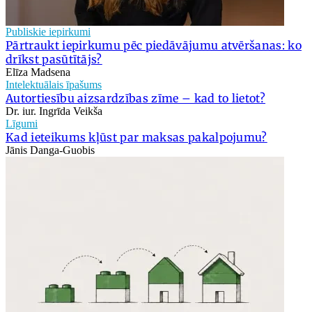
Publiskie iepirkumi
Pārtraukt iepirkumu pēc piedāvājumu atvēršanas: ko
drīkst pasūtītājs?
Elīza Madsena
Intelektuālais īpašums
Autortiesību aizsardzības zīme – kad to lietot?
Dr. iur. Ingrīda Veikša
Līgumi
Kad ieteikums kļūst par maksas pakalpojumu?
Jānis Danga-Guobis