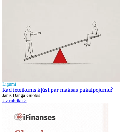
Līgumi
Kad ieteikums kļūst par maksas pakalpojumu?
Jānis Danga-Guobis
Uz rubriku >