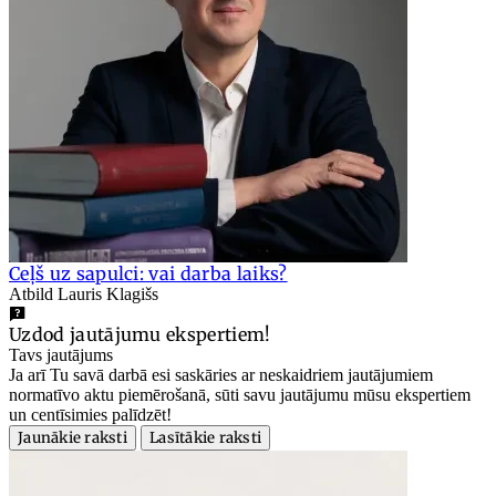
Ceļš uz sapulci: vai darba laiks?
Atbild Lauris Klagišs
Uzdod jautājumu ekspertiem!
Tavs jautājums
Ja arī Tu savā darbā esi saskāries ar neskaidriem jautājumiem
normatīvo aktu piemērošanā, sūti savu jautājumu mūsu ekspertiem
un centīsimies palīdzēt!
Jaunākie raksti
Lasītākie raksti