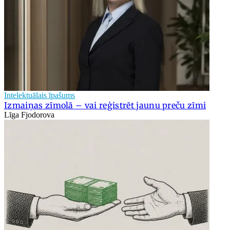
Intelektuālais īpašums
Izmaiņas zīmolā – vai reģistrēt jaunu preču zīmi
Līga Fjodorova