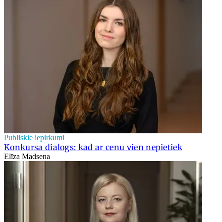
Publiskie iepirkumi
Konkursa dialogs: kad ar cenu vien nepietiek
Elīza Madsena