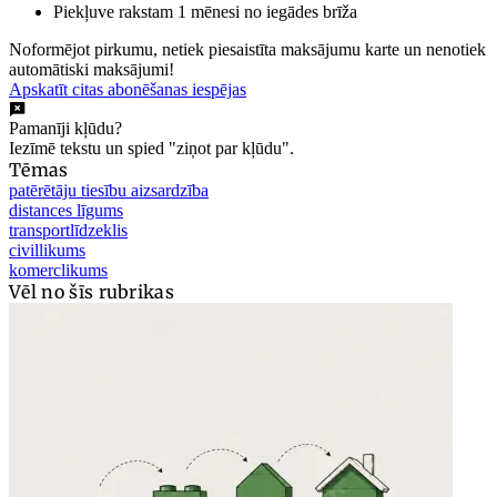
Piekļuve rakstam 1 mēnesi no iegādes brīža
Noformējot pirkumu, netiek piesaistīta maksājumu karte un nenotiek
automātiski maksājumi!
Apskatīt citas abonēšanas iespējas
Pamanīji kļūdu?
Iezīmē tekstu un spied "ziņot par kļūdu".
Tēmas
patērētāju tiesību aizsardzība
distances līgums
transportlīdzeklis
civillikums
komerclikums
Vēl no šīs rubrikas