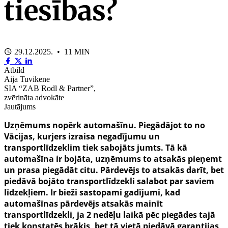
tiesības?
29.12.2025. • 11 MIN
Atbild
Aija Tuvikene
SIA “ZAB Rodl & Partner”,
zvērināta advokāte
Jautājums
Uzņēmums nopērk automašīnu. Piegādājot to no
Vācijas, kurjers izraisa negadījumu un
transportlīdzeklim tiek sabojāts jumts. Tā kā
automašīna ir bojāta, uzņēmums to atsakās pieņemt
un prasa piegādāt citu. Pārdevējs to atsakās darīt, bet
piedāvā bojāto transportlīdzekli salabot par saviem
līdzekļiem. Ir bieži sastopami gadījumi, kad
automašīnas pārdevējs atsakās mainīt
transportlīdzekli, ja 2 nedēļu laikā pēc piegādes tajā
tiek konstatēs brāķis, bet tā vietā piedāvā garantijas