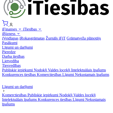
iFinanses
iTiesības
iBizness
iVeidlapas
iRokasgrāmatas
Žurnāls iFiT
Grāmatveža plānotājs
Pasākumi
Līgumi un darījumi
Pieredze
Darba tiesības
Lietvedība
Tiesvedības
Publiskie iepirkumi
Nodokļi
Valdes locekļi
Intelektuālais īpašums
Konkurences tiesības
Komerctiesības
Līgumi
Nekustamais īpašums
Līgumi un darījumi
Komerctiesības
Publiskie iepirkumi
Nodokļi
Valdes locekļi
Intelektuālais īpašums
Konkurences tiesības
Līgumi
Nekustamais
īpašums