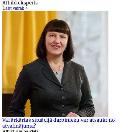
Atbild eksperts
Lasīt vairāk >
Vai ārkārtas situācijā darbinieku var atsaukt no
atvaļinājuma?
Atbild Karīna Platā