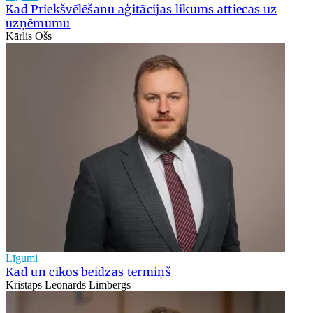
Kad Priekšvēlēšanu aģitācijas likums attiecas uz
uzņēmumu
Kārlis Ošs
Līgumi
Kad un cikos beidzas termiņš
Kristaps Leonards Limbergs