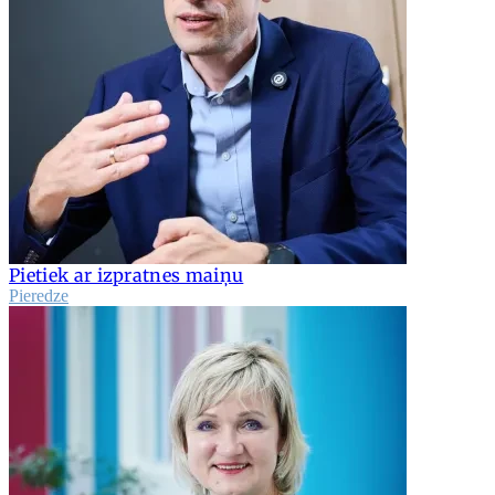
Pietiek ar izpratnes maiņu
Pieredze