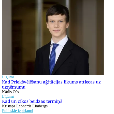
Līgumi
Kad Priekšvēlēšanu aģitācijas likums attiecas uz
uzņēmumu
Kārlis Ošs
Līgumi
Kad un cikos beidzas termiņš
Kristaps Leonards Limbergs
Publiskie iepirkumi