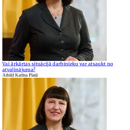
Vai ārkārtas situācijā darbinieku var atsaukt no
atvaļinājuma?
Atbild Karīna Platā