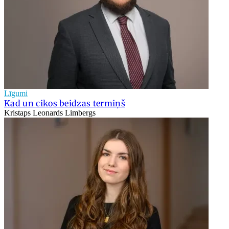
Līgumi
Kad un cikos beidzas termiņš
Kristaps Leonards Limbergs