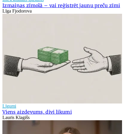
Izmaiņas zīmolā – vai reģistrēt jaunu preču zīmi
Līga Fjodorova
Līgumi
Viens aizdevums, divi likumi
Lauris Klagišs