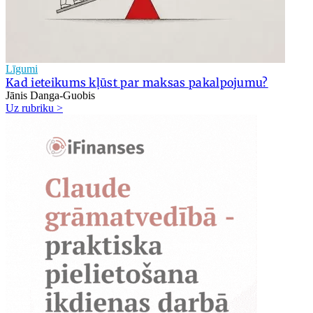
Līgumi
Kad ieteikums kļūst par maksas pakalpojumu?
Jānis Danga-Guobis
Uz rubriku >