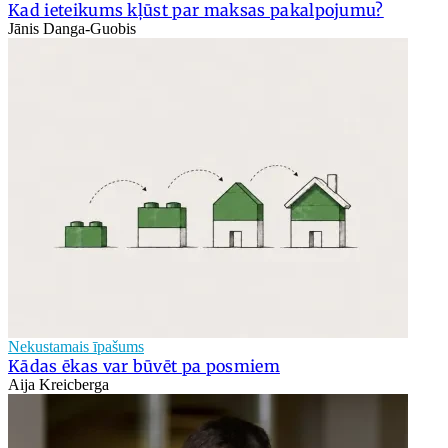
Kad ieteikums kļūst par maksas pakalpojumu?
Jānis Danga-Guobis
Nekustamais īpašums
Kādas ēkas var būvēt pa posmiem
Aija Kreicberga