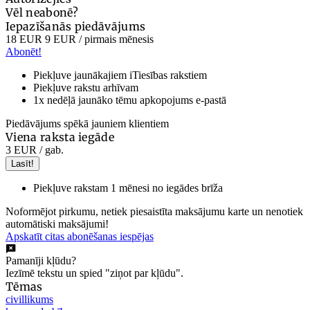
Vēl neabonē?
Iepazīšanās piedāvājums
18 EUR
9 EUR
/ pirmais mēnesis
Abonēt!
Piekļuve jaunākajiem iTiesības rakstiem
Piekļuve rakstu arhīvam
1x nedēļā jaunāko tēmu apkopojums e-pastā
Piedāvājums spēkā jauniem klientiem
Viena raksta iegāde
3 EUR
/ gab.
Lasīt!
Piekļuve rakstam 1 mēnesi no iegādes brīža
Noformējot pirkumu, netiek piesaistīta maksājumu karte un nenotiek
automātiski maksājumi!
Apskatīt citas abonēšanas iespējas
Pamanīji kļūdu?
Iezīmē tekstu un spied "ziņot par kļūdu".
Tēmas
civillikums