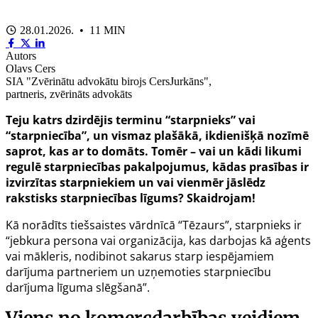
28.01.2026. • 11 MIN
Autors
Olavs Cers
SIA "Zvērinātu advokātu birojs CersJurkāns",
partneris, zvērināts advokāts
Teju katrs dzirdējis terminu “starpnieks” vai
“starpniecība”, un vismaz plašākā, ikdienišķā nozīmē
saprot, kas ar to domāts.
Tomēr – vai un kādi likumi
regulē starpniecības pakalpojumus, kādas prasības ir
izvirzītas starpniekiem un vai vienmēr jāslēdz
rakstisks starpniecības līgums? Skaidrojam!
Kā norādīts tiešsaistes vārdnīcā “Tēzaurs”, starpnieks ir
“jebkura persona vai organizācija, kas darbojas kā aģents
vai mākleris, nodibinot sakarus starp iespējamiem
darījuma partneriem un uzņemoties starpniecību
darījuma līguma slēgšanā”.
Viens no komercdarbības veidiem