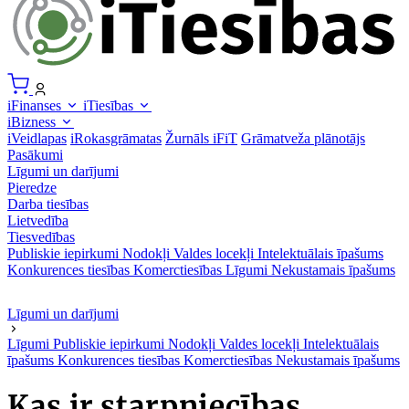
iFinanses
iTiesības
iBizness
iVeidlapas
iRokasgrāmatas
Žurnāls iFiT
Grāmatveža plānotājs
Pasākumi
Līgumi un darījumi
Pieredze
Darba tiesības
Lietvedība
Tiesvedības
Publiskie iepirkumi
Nodokļi
Valdes locekļi
Intelektuālais īpašums
Konkurences tiesības
Komerctiesības
Līgumi
Nekustamais īpašums
Līgumi un darījumi
Līgumi
Publiskie iepirkumi
Nodokļi
Valdes locekļi
Intelektuālais
īpašums
Konkurences tiesības
Komerctiesības
Nekustamais īpašums
Kas ir starpniecības