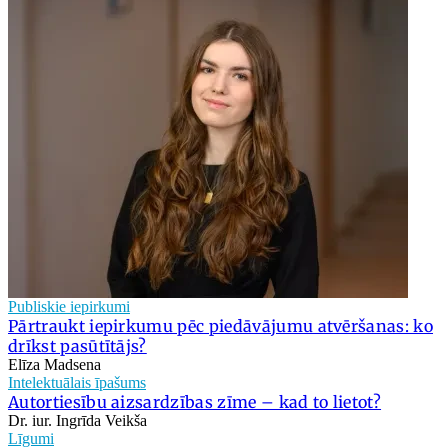
Publiskie iepirkumi
Pārtraukt iepirkumu pēc piedāvājumu atvēršanas: ko
drīkst pasūtītājs?
Elīza Madsena
Intelektuālais īpašums
Autortiesību aizsardzības zīme – kad to lietot?
Dr. iur. Ingrīda Veikša
Līgumi