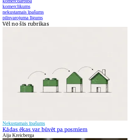
komercdarbība
komerclikums
nekustamais īpašums
pilnvarojuma līgums
Vēl no šīs rubrikas
Nekustamais īpašums
Kādas ēkas var būvēt pa posmiem
Aija Kreicberga