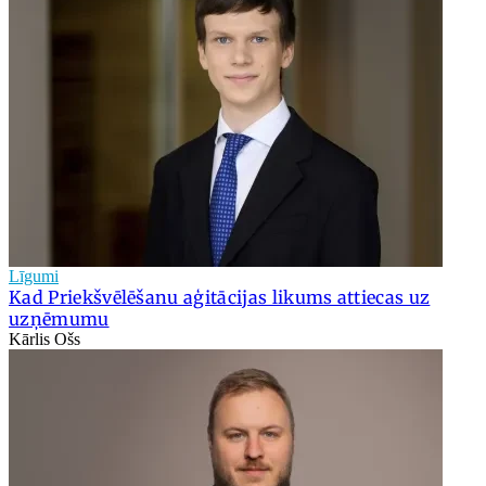
Līgumi
Kad Priekšvēlēšanu aģitācijas likums attiecas uz
uzņēmumu
Kārlis Ošs