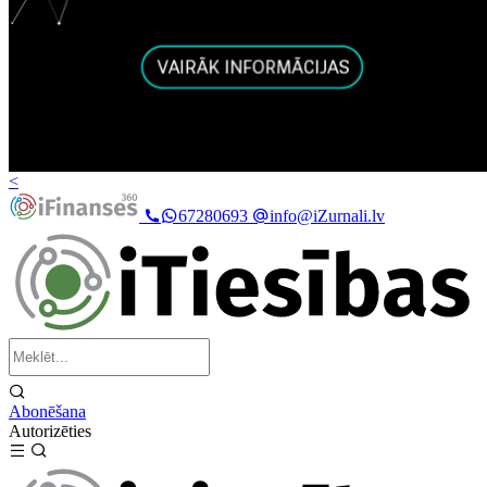
<
67280693
info@iZurnali.lv
Abonēšana
Autorizēties