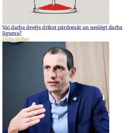
Vai darba devējs drīkst pārdomāt un neslēgt darba
līgumu?
Darba tiesības