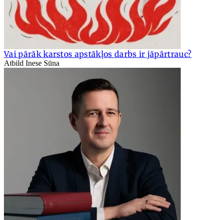
Vai pārāk karstos apstākļos darbs ir jāpārtrauc?
Atbild Inese Sūna