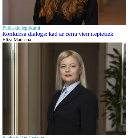
Publiskie iepirkumi
Konkursa dialogs: kad ar cenu vien nepietiek
Elīza Madsena
Intelektuālais īpašums