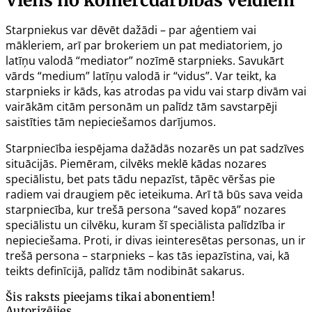
Starpniekus var dēvēt dažādi – par aģentiem vai
mākleriem, arī par brokeriem un pat mediatoriem, jo
latīņu valodā “mediator” nozīmē starpnieks. Savukārt
vārds “medium” latīņu valodā ir “vidus”. Var teikt, ka
starpnieks ir kāds, kas atrodas pa vidu vai starp divām vai
vairākām citām personām un palīdz tām savstarpēji
saistīties tām nepieciešamos darījumos.
Starpniecība iespējama dažādās nozarēs un pat sadzīves
situācijās. Piemēram, cilvēks meklē kādas nozares
speciālistu, bet pats tādu nepazīst, tāpēc vēršas pie
radiem vai draugiem pēc ieteikuma. Arī tā būs sava veida
starpniecība, kur trešā persona “saved kopā” nozares
speciālistu un cilvēku, kuram šī speciālista palīdzība ir
nepieciešama. Proti, ir divas ieinteresētas personas, un ir
trešā persona – starpnieks – kas tās iepazīstina, vai, kā
teikts definīcijā, palīdz tām nodibināt sakarus.
Šis raksts pieejams tikai abonentiem!
Autorizējies