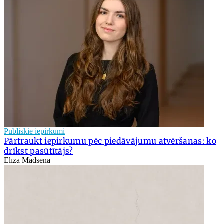
Publiskie iepirkumi
Pārtraukt iepirkumu pēc piedāvājumu atvēršanas: ko
drīkst pasūtītājs?
Elīza Madsena