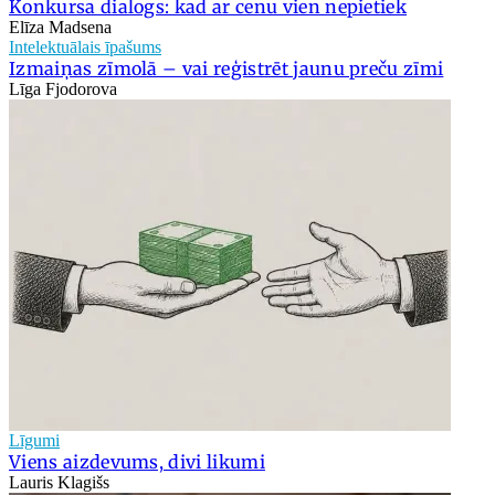
Konkursa dialogs: kad ar cenu vien nepietiek
Elīza Madsena
Intelektuālais īpašums
Izmaiņas zīmolā – vai reģistrēt jaunu preču zīmi
Līga Fjodorova
Līgumi
Viens aizdevums, divi likumi
Lauris Klagišs