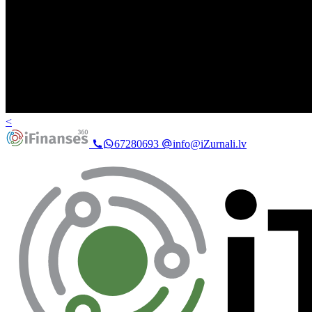
<
67280693
info@iZurnali.lv