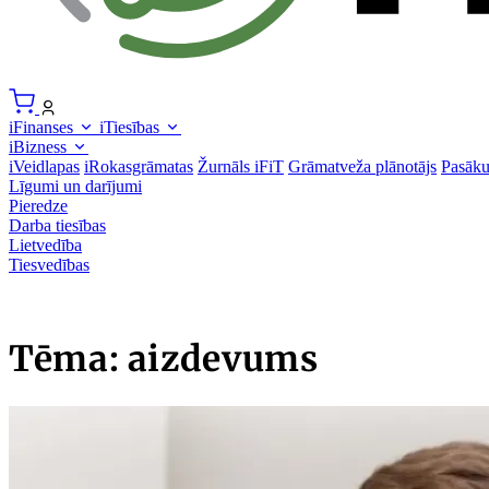
iFinanses
iTiesības
iBizness
iVeidlapas
iRokasgrāmatas
Žurnāls iFiT
Grāmatveža plānotājs
Pasāk
Līgumi un darījumi
Pieredze
Darba tiesības
Lietvedība
Tiesvedības
Tēma: aizdevums