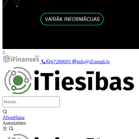
<
67280693
info@iZurnali.lv
Abonēšana
Autorizēties