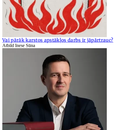
Vai pārāk karstos apstākļos darbs ir jāpārtrauc?
Atbild Inese Sūna