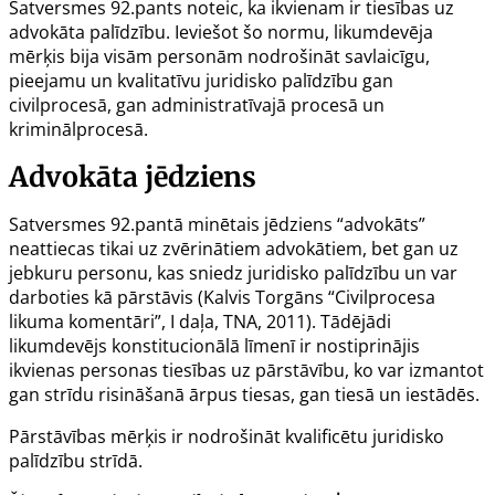
Satversmes
92.pants
noteic, ka ikvienam ir tiesības uz
advokāta palīdzību. Ieviešot šo normu, likumdevēja
mērķis bija visām personām nodrošināt savlaicīgu,
pieejamu un kvalitatīvu juridisko palīdzību gan
civilprocesā, gan administratīvajā procesā un
kriminālprocesā.
Advokāta jēdziens
Satversmes 92.pantā minētais jēdziens “advokāts”
neattiecas tikai uz zvērinātiem advokātiem, bet gan uz
jebkuru personu, kas sniedz juridisko palīdzību un var
darboties kā pārstāvis (Kalvis Torgāns “Civilprocesa
likuma komentāri”, I daļa, TNA, 2011). Tādējādi
likumdevējs konstitucionālā līmenī ir nostiprinājis
ikvienas personas tiesības uz pārstāvību, ko var izmantot
gan strīdu risināšanā ārpus tiesas, gan tiesā un iestādēs.
Pārstāvības mērķis ir nodrošināt kvalificētu juridisko
palīdzību strīdā.