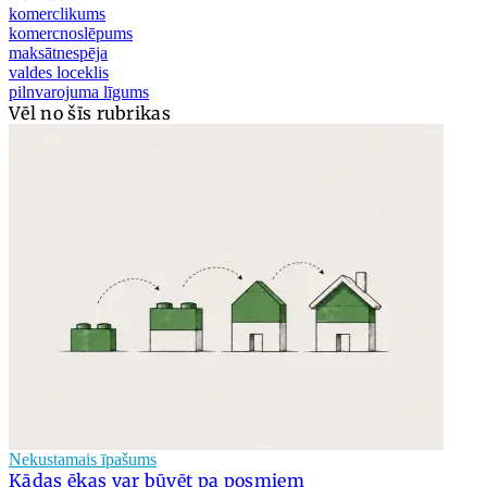
komerclikums
komercnoslēpums
maksātnespēja
valdes loceklis
pilnvarojuma līgums
Vēl no šīs rubrikas
Nekustamais īpašums
Kādas ēkas var būvēt pa posmiem