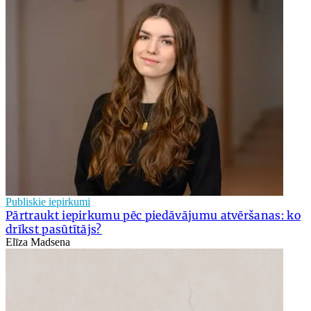
Publiskie iepirkumi
Pārtraukt iepirkumu pēc piedāvājumu atvēršanas: ko
drīkst pasūtītājs?
Elīza Madsena