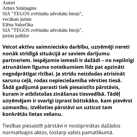
Autori
Arturs Smirjagins
SIA "TEGOS zvērinātu advokātu birojs",
vecākais jurists
Elēna Sidorčika
SIA "TEGOS zvērinātu advokātu birojs",
jurista palīdze
Veicot aktīvu saimniecisko darbību, uzņēmēji nereti
nonāk strīdīgā situācijā ar saviem darījumu
partneriem. Iespējamie iemesli ir dažādi – no nepilnīgi
atrunātiem līguma noteikumiem līdz pat apzināti
negodprātīgai rīcībai. Ja strīdu neizdodas atrisināt
sarunu ceļā, rodas nepieciešamība vērsties tiesā.
Šādā gadījumā parasti tiek piesaistīts pārstāvis,
kuram ir atbilstošas zināšanas tiesvedībā. Tādēļ
uzņēmējam ir svarīgi izprast būtiskāko, kam pievērst
uzmanību, izvēloties pārstāvi un uzticot tam
konkrētās lietas vešanu.
Tiesības piesaistīt pārstāvi ir nostiprinātas dažādos
normatīvajos aktos, tostarp valsts pamatlikumā.