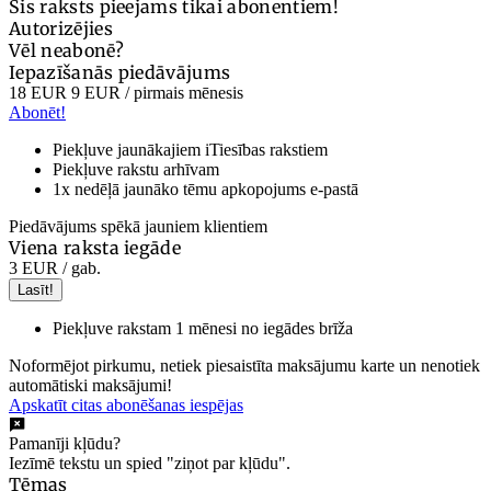
Šis raksts pieejams tikai abonentiem!
Autorizējies
Vēl neabonē?
Iepazīšanās piedāvājums
18 EUR
9 EUR
/ pirmais mēnesis
Abonēt!
Piekļuve jaunākajiem iTiesības rakstiem
Piekļuve rakstu arhīvam
1x nedēļā jaunāko tēmu apkopojums e-pastā
Piedāvājums spēkā jauniem klientiem
Viena raksta iegāde
3 EUR
/ gab.
Lasīt!
Piekļuve rakstam 1 mēnesi no iegādes brīža
Noformējot pirkumu, netiek piesaistīta maksājumu karte un nenotiek
automātiski maksājumi!
Apskatīt citas abonēšanas iespējas
Pamanīji kļūdu?
Iezīmē tekstu un spied "ziņot par kļūdu".
Tēmas