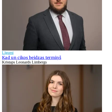
Līgumi
Kad un cikos beidzas termiņš
Kristaps Leonards Limbergs