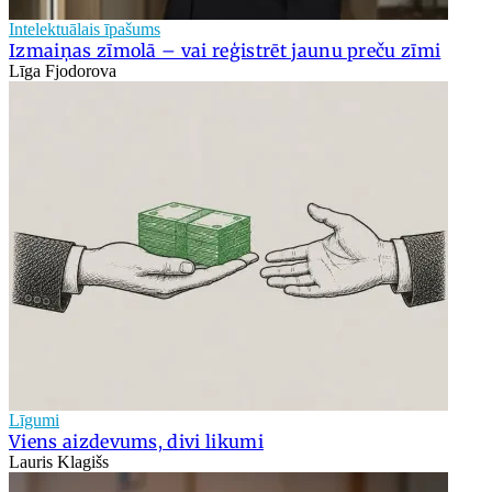
Intelektuālais īpašums
Izmaiņas zīmolā – vai reģistrēt jaunu preču zīmi
Līga Fjodorova
Līgumi
Viens aizdevums, divi likumi
Lauris Klagišs