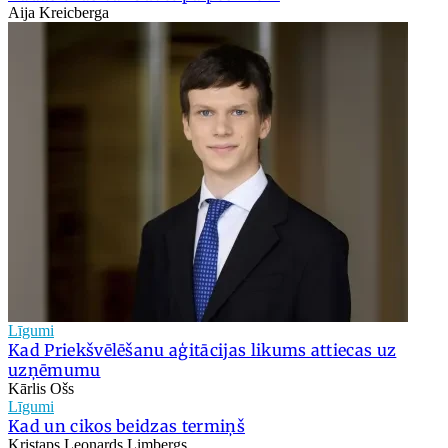
Aija Kreicberga
Līgumi
Kad Priekšvēlēšanu aģitācijas likums attiecas uz
uzņēmumu
Kārlis Ošs
Līgumi
Kad un cikos beidzas termiņš
Kristaps Leonards Limbergs