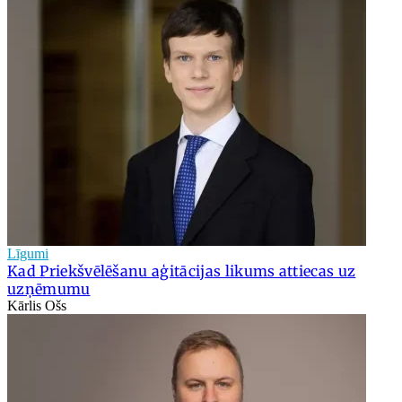
Līgumi
Kad Priekšvēlēšanu aģitācijas likums attiecas uz
uzņēmumu
Kārlis Ošs