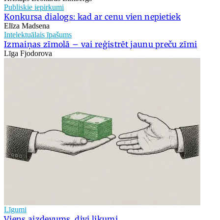
Publiskie iepirkumi
Konkursa dialogs: kad ar cenu vien nepietiek
Elīza Madsena
Intelektuālais īpašums
Izmaiņas zīmolā – vai reģistrēt jaunu preču zīmi
Līga Fjodorova
Līgumi
Viens aizdevums, divi likumi