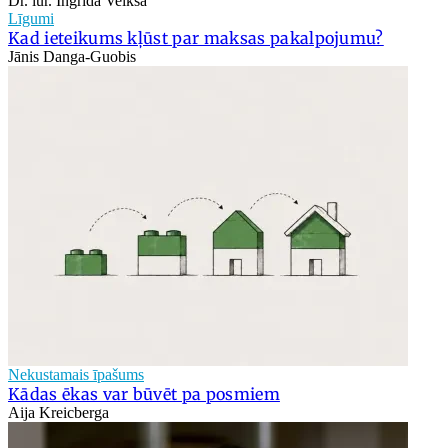
Dr. iur. Ingrīda Veikša
Līgumi
Kad ieteikums kļūst par maksas pakalpojumu?
Jānis Danga-Guobis
Nekustamais īpašums
Kādas ēkas var būvēt pa posmiem
Aija Kreicberga