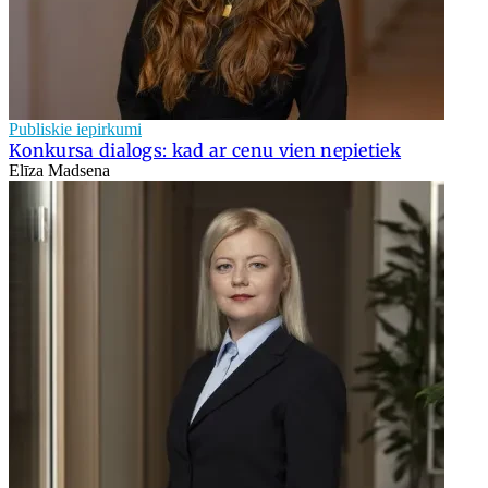
Publiskie iepirkumi
Konkursa dialogs: kad ar cenu vien nepietiek
Elīza Madsena