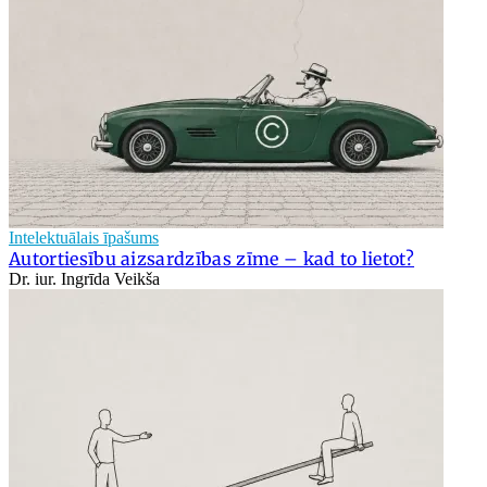
Intelektuālais īpašums
Autortiesību aizsardzības zīme – kad to lietot?
Dr. iur. Ingrīda Veikša