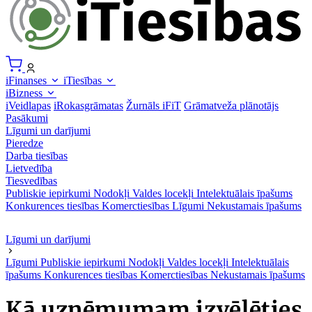
iFinanses
iTiesības
iBizness
iVeidlapas
iRokasgrāmatas
Žurnāls iFiT
Grāmatveža plānotājs
Pasākumi
Līgumi un darījumi
Pieredze
Darba tiesības
Lietvedība
Tiesvedības
Publiskie iepirkumi
Nodokļi
Valdes locekļi
Intelektuālais īpašums
Konkurences tiesības
Komerctiesības
Līgumi
Nekustamais īpašums
Līgumi un darījumi
Līgumi
Publiskie iepirkumi
Nodokļi
Valdes locekļi
Intelektuālais
īpašums
Konkurences tiesības
Komerctiesības
Nekustamais īpašums
Kā uzņēmumam izvēlēties