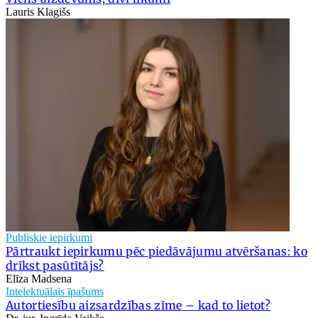
Lauris Klagišs
Publiskie iepirkumi
Pārtraukt iepirkumu pēc piedāvājumu atvēršanas: ko
drīkst pasūtītājs?
Elīza Madsena
Intelektuālais īpašums
Autortiesību aizsardzības zīme – kad to lietot?