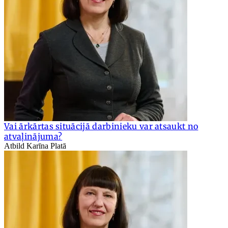
Vai ārkārtas situācijā darbinieku var atsaukt no
atvaļinājuma?
Atbild Karīna Platā