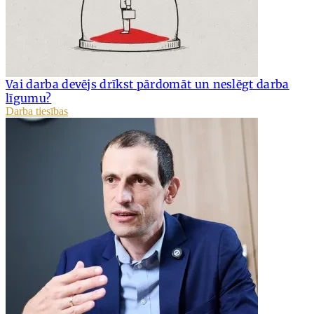
Vai darba devējs drīkst pārdomāt un neslēgt darba
līgumu?
Darba tiesības