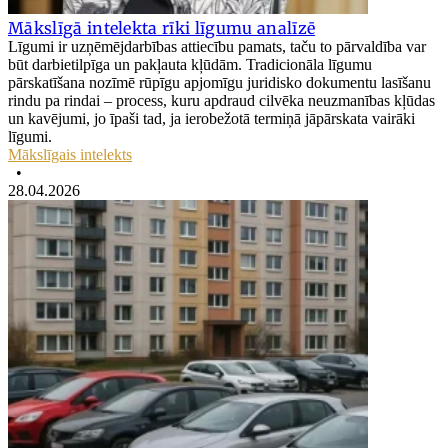
Mākslīgā intelekta rīki līgumu analīzē
Līgumi ir uzņēmējdarbības attiecību pamats, taču to pārvaldība var
būt darbietilpīga un pakļauta kļūdām. Tradicionāla līgumu
pārskatīšana nozīmē rūpīgu apjomīgu juridisko dokumentu lasīšanu
rindu pa rindai – process, kuru apdraud cilvēka neuzmanības kļūdas
un kavējumi, jo īpaši tad, ja ierobežotā termiņā jāpārskata vairāki
līgumi.
Mākslīgais intelekts
•
28.04.2026