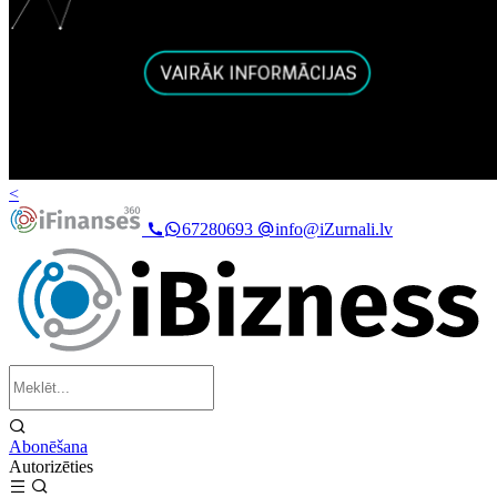
<
67280693
info@iZurnali.lv
Abonēšana
Autorizēties