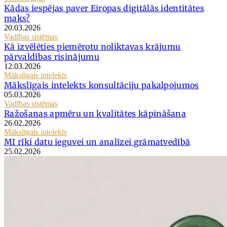
Kādas iespējas paver Eiropas digitālās identitātes
maks?
20.03.2026
Vadības sistēmas
Kā izvēlēties piemērotu noliktavas krājumu
pārvaldības risinājumu
12.03.2026
Mākslīgais intelekts
Mākslīgais intelekts konsultāciju pakalpojumos
05.03.2026
Vadības sistēmas
Ražošanas apmēru un kvalitātes kāpināšana
26.02.2026
Mākslīgais intelekts
MI rīki datu ieguvei un analīzei grāmatvedībā
25.02.2026