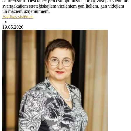
caurredzami. Tieši tāpēc procesu optimizācija ir kļuvusi par vienu no
svarīgākajiem stratēģiskajiem virzieniem gan lieliem, gan vidējiem
un maziem uzņēmumiem.
Vadības sistēmas
•
19.05.2026