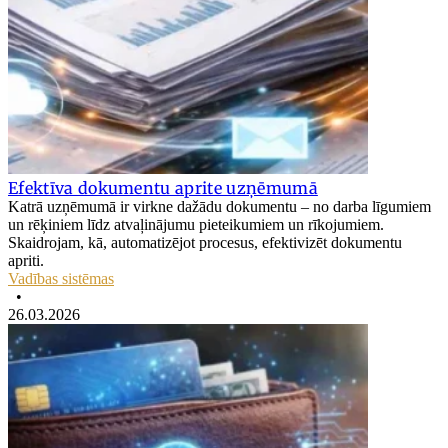
Efektīva dokumentu aprite uzņēmumā
Katrā uzņēmumā ir virkne dažādu dokumentu – no darba līgumiem
un rēķiniem līdz atvaļinājumu pieteikumiem un rīkojumiem.
Skaidrojam, kā, automatizējot procesus, efektivizēt dokumentu
apriti.
Vadības sistēmas
•
26.03.2026