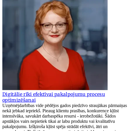
Digitālie rīki efektīvai pakalpojumu procesu
optimizēšanai
Uzņēmējdarbības vide pēdējos gados piedzīvo straujākas pārmaiņas
nekā jebkad iepriekš. Pieaug klientu prasības, konkurence kļūst
intensīvāka, savukārt darbaspēka resursi - ierobežotāki. Šādos
apstākļos vairs nepietiek tikai ar labu produktu vai kvalitatīvu
pakalpojumu. Izšķiroša kļūst spēja strādāt efektīvi, ātri un