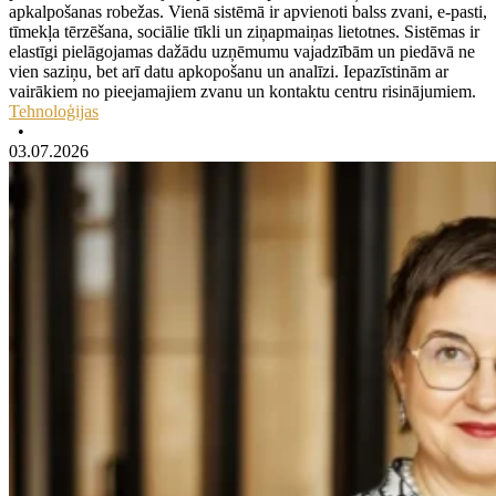
apkalpošanas robežas. Vienā sistēmā ir apvienoti balss zvani, e-pasti,
tīmekļa tērzēšana, sociālie tīkli un ziņapmaiņas lietotnes. Sistēmas ir
elastīgi pielāgojamas dažādu uzņēmumu vajadzībām un piedāvā ne
vien saziņu, bet arī datu apkopošanu un analīzi. Iepazīstinām ar
vairākiem no pieejamajiem zvanu un kontaktu centru risinājumiem.
Tehnoloģijas
•
03.07.2026