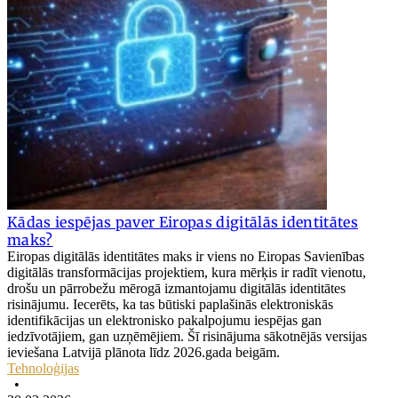
Kādas iespējas paver Eiropas digitālās identitātes
maks?
Eiropas digitālās identitātes maks ir viens no Eiropas Savienības
digitālās transformācijas projektiem, kura mērķis ir radīt vienotu,
drošu un pārrobežu mērogā izmantojamu digitālās identitātes
risinājumu. Iecerēts, ka tas būtiski paplašinās elektroniskās
identifikācijas un elektronisko pakalpojumu iespējas gan
iedzīvotājiem, gan uzņēmējiem. Šī risinājuma sākotnējās versijas
ieviešana Latvijā plānota līdz 2026.gada beigām.
Tehnoloģijas
•