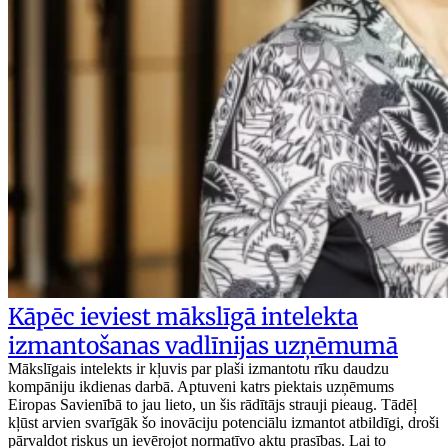
Kāpēc ieviest mākslīgā intelekta
izmantošanas vadlīnijas uzņēmumā
Mākslīgais intelekts ir kļuvis par plaši izmantotu rīku daudzu
kompāniju ikdienas darbā. Aptuveni katrs piektais uzņēmums
Eiropas Savienībā to jau lieto, un šis rādītājs strauji pieaug. Tādēļ
kļūst arvien svarīgāk šo inovāciju potenciālu izmantot atbildīgi, droši
pārvaldot riskus un ievērojot normatīvo aktu prasības. Lai to