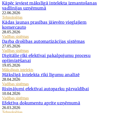
Kāpēc ieviest mākslīgā intelekta izmantošanas
vadlīnijas uzņēmumā
22.06.2026
Tehnoloģijas
Kādas jaunas prasības jāievēro vieglajiem
komercauto
28.05.2026
Vadības sistēmas
Darba drošības automatizācijas sistēmas
27.05.2026
Vadības sistēmas
Digitālie rīki efektīvai pakalpojumu procesu
optimizēšanai
19.05.2026
Mākslīgais intelekts
Mākslīgā intelekta rīki līgumu analīzē
28.04.2026
Vadības sistēmas
Risinājumi efektīvai autoparku pārvaldībai
10.04.2026
Vadības sistēmas
Efektīva dokumentu aprite uzņēmumā
26.03.2026
Tehnoloģijas