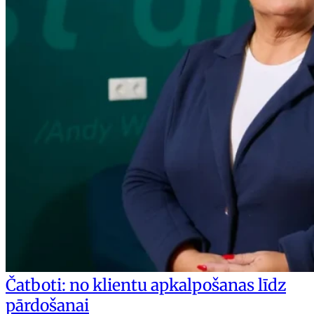
Čatboti: no klientu apkalpošanas līdz
pārdošanai