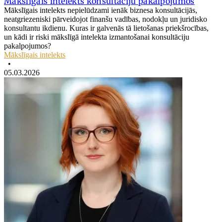
Mākslīgais intelekts konsultāciju pakalpojumos
Mākslīgais intelekts nepielūdzami ienāk biznesa konsultācijās,
neatgriezeniski pārveidojot finanšu vadības, nodokļu un juridisko
konsultantu ikdienu. Kuras ir galvenās tā lietošanas priekšrocības,
un kādi ir riski mākslīgā intelekta izmantošanai konsultāciju
pakalpojumos?
Mākslīgais intelekts
•
05.03.2026