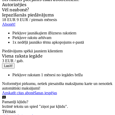
Autorizējies
Vēl neabonē?
Iepazīšanās piedāvājums
18 EUR
9 EUR
/ pirmais mēnesis
Abonēt!
Piekļuve jaunākajiem iBizness rakstiem
Piekļuve rakstu arhīvam
1x nedēļā jaunāko tēmu apkopojums e-pastā
Piedāvājums spēkā jauniem klientiem
Viena raksta iegāde
3 EUR
/ gab.
Lasīt!
Piekļuve rakstam 1 mēnesi no iegādes brīža
Noformējot pirkumu, netiek piesaistīta maksājumu karte un nenotiek
automātiski maksājumi!
Apskatīt citas abonēšanas iespējas
Pamanīji kļūdu?
Iezīmē tekstu un spied "ziņot par kļūdu".
Tēmas