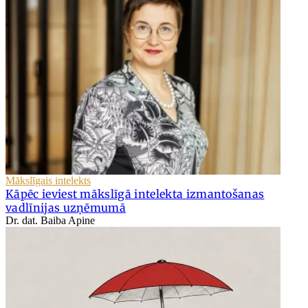
Mākslīgais intelekts
Kāpēc ieviest mākslīgā intelekta izmantošanas
vadlīnijas uzņēmumā
Dr. dat. Baiba Apine