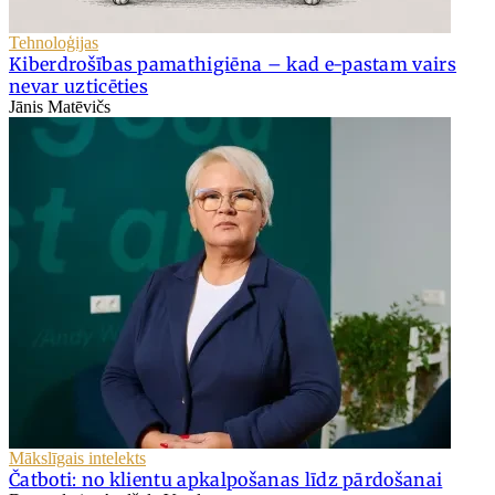
Tehnoloģijas
Kiberdrošības pamathigiēna – kad e-pastam vairs
nevar uzticēties
Jānis Matēvičs
Mākslīgais intelekts
Čatboti: no klientu apkalpošanas līdz pārdošanai