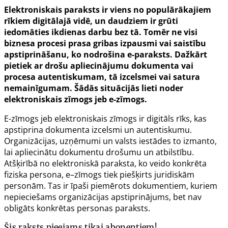
Elektroniskais paraksts ir viens no populārākajiem
rīkiem digitālajā vidē, un daudziem ir grūti
iedomāties ikdienas darbu bez tā. Tomēr ne visi
biznesa procesi prasa gribas izpausmi vai saistību
apstiprināšanu, ko nodrošina e-paraksts. Dažkārt
pietiek ar drošu apliecinājumu dokumenta vai
procesa autentiskumam, tā izcelsmei vai satura
nemainīgumam. Šādās situācijās lieti noder
elektroniskais zīmogs jeb e-zīmogs.
E-zīmogs jeb elektroniskais zīmogs ir digitāls rīks, kas
apstiprina dokumenta izcelsmi un autentiskumu.
Organizācijas, uzņēmumi un valsts iestādes to izmanto,
lai apliecinātu dokumentu drošumu un atbilstību.
Atšķirībā no elektroniskā paraksta, ko veido konkrēta
fiziska persona, e–zīmogs tiek piešķirts juridiskām
personām. Tas ir īpaši piemērots dokumentiem, kuriem
nepieciešams organizācijas apstiprinājums, bet nav
obligāts konkrētas personas paraksts.
Šis raksts pieejams tikai abonentiem!