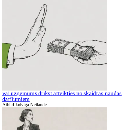
Vai uzņēmums drīkst atteikties no skaidras naudas
darījumiem
Atbild Jadviga Neilande