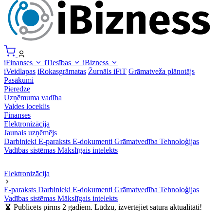
iFinanses
iTiesības
iBizness
iVeidlapas
iRokasgrāmatas
Žurnāls iFiT
Grāmatveža plānotājs
Pasākumi
Pieredze
Uzņēmuma vadība
Valdes loceklis
Finanses
Elektronizācija
Jaunais uzņēmējs
Darbinieki
E-paraksts
E-dokumenti
Grāmatvedība
Tehnoloģijas
Vadības sistēmas
Mākslīgais intelekts
Elektronizācija
E-paraksts
Darbinieki
E-dokumenti
Grāmatvedība
Tehnoloģijas
Vadības sistēmas
Mākslīgais intelekts
Publicēts pirms 2 gadiem. Lūdzu, izvērtējiet satura aktualitāti!