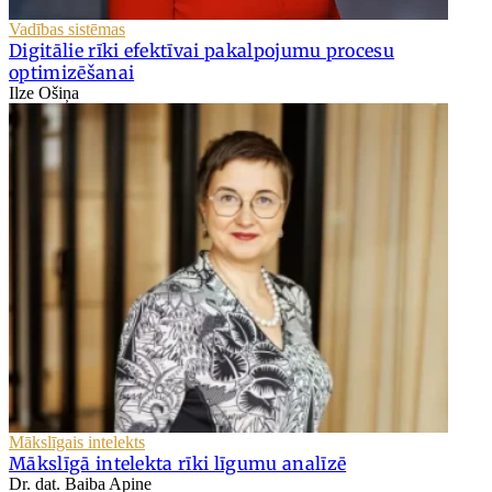
Vadības sistēmas
Digitālie rīki efektīvai pakalpojumu procesu
optimizēšanai
Ilze Ošiņa
Mākslīgais intelekts
Mākslīgā intelekta rīki līgumu analīzē
Dr. dat. Baiba Apine