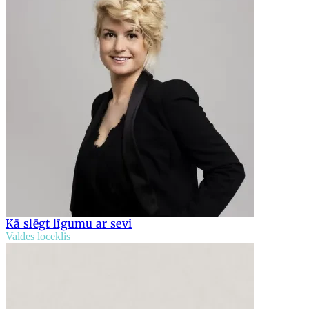
Kā slēgt līgumu ar sevi
Valdes loceklis