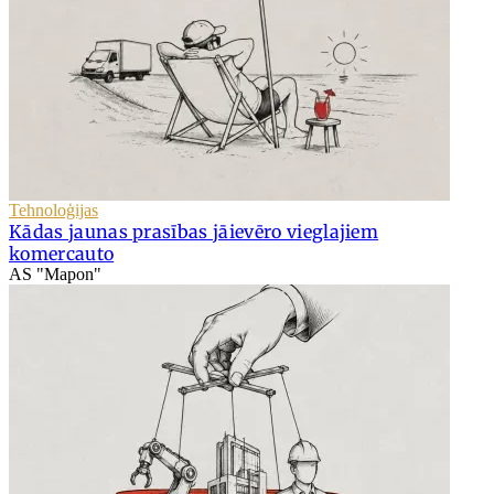
Tehnoloģijas
Kādas jaunas prasības jāievēro vieglajiem
komercauto
AS "Mapon"