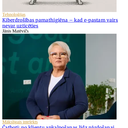
Tehnoloģijas
Kiberdrošības pamathigiēna – kad e-pastam vairs
nevar uzticēties
Jānis Matēvičs
Mākslīgais intelekts
Čatboti: no klientu apkalpošanas līdz pārdošanai