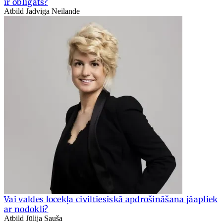
ir obligāts?
Atbild Jadviga Neilande
Vai valdes locekļa civiltiesiskā apdrošināšana jāapliek
ar nodokli?
Atbild Jūlija Sauša