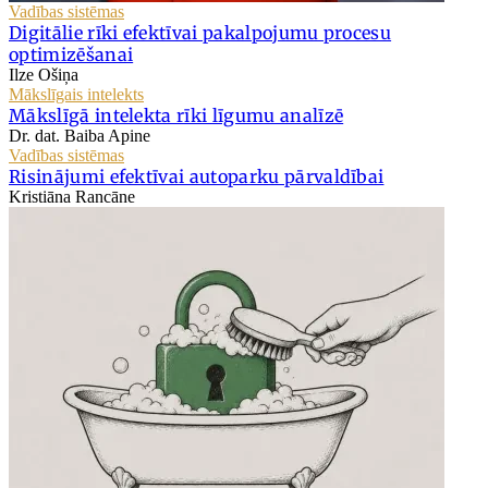
Vadības sistēmas
Digitālie rīki efektīvai pakalpojumu procesu
optimizēšanai
Ilze Ošiņa
Mākslīgais intelekts
Mākslīgā intelekta rīki līgumu analīzē
Dr. dat. Baiba Apine
Vadības sistēmas
Risinājumi efektīvai autoparku pārvaldībai
Kristiāna Rancāne