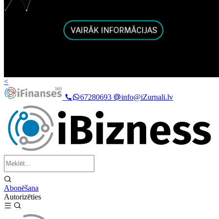
<
67280693
info@iZurnali.lv
Abonēšana
Autorizēties