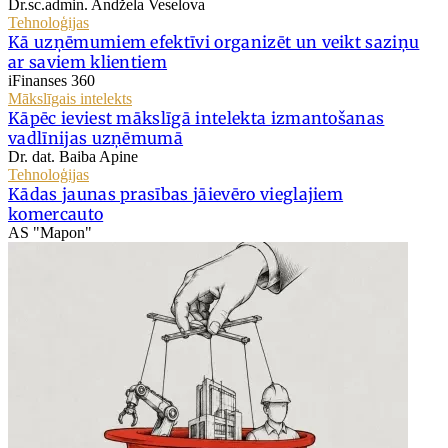
Dr.sc.admin. Andžela Veselova
Tehnoloģijas
Kā uzņēmumiem efektīvi organizēt un veikt saziņu
ar saviem klientiem
iFinanses 360
Mākslīgais intelekts
Kāpēc ieviest mākslīgā intelekta izmantošanas
vadlīnijas uzņēmumā
Dr. dat. Baiba Apine
Tehnoloģijas
Kādas jaunas prasības jāievēro vieglajiem
komercauto
AS "Mapon"