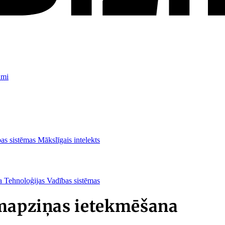
umi
as sistēmas
Mākslīgais intelekts
ba
Tehnoloģijas
Vadības sistēmas
emapziņas ietekmēšana