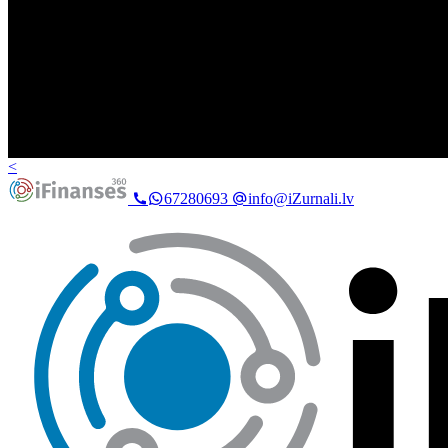
<
67280693
info@iZurnali.lv