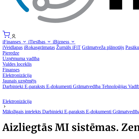
iFinanses
iTiesības
iBizness
iVeidlapas
iRokasgrāmatas
Žurnāls iFiT
Grāmatveža plānotājs
Pasāk
Pieredze
Uzņēmuma vadība
Valdes loceklis
Finanses
Elektronizācija
Jaunais uzņēmējs
Darbinieki
E-paraksts
E-dokumenti
Grāmatvedība
Tehnoloģijas
Vadīb
Elektronizācija
Mākslīgais intelekts
Darbinieki
E-paraksts
E-dokumenti
Grāmatvedī
Aizliegtās MI sistēmas. Z