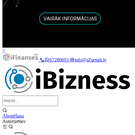
<
67280693
info@iZurnali.lv
Abonēšana
Autorizēties