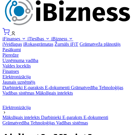
iFinanses
iTiesības
iBizness
iVeidlapas
iRokasgrāmatas
Žurnāls iFiT
Grāmatveža plānotājs
Pasākumi
Pieredze
Uzņēmuma vadība
Valdes loceklis
Finanses
Elektronizācija
Jaunais uzņēmējs
Darbinieki
E-paraksts
E-dokumenti
Grāmatvedība
Tehnoloģijas
Vadības sistēmas
Mākslīgais intelekts
Elektronizācija
Mākslīgais intelekts
Darbinieki
E-paraksts
E-dokumenti
Grāmatvedība
Tehnoloģijas
Vadības sistēmas