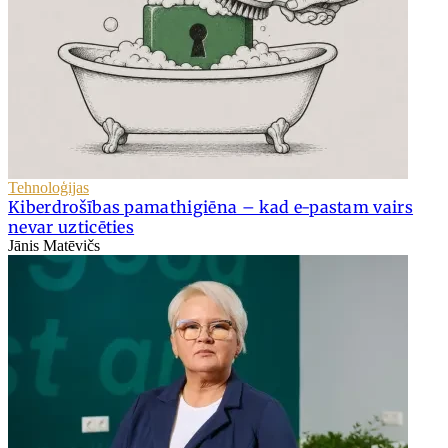
Tehnoloģijas
Kiberdrošības pamathigiēna – kad e-pastam vairs
nevar uzticēties
Jānis Matēvičs