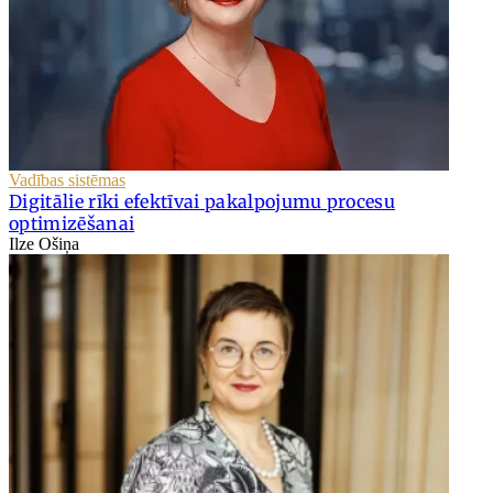
Vadības sistēmas
Digitālie rīki efektīvai pakalpojumu procesu
optimizēšanai
Ilze Ošiņa