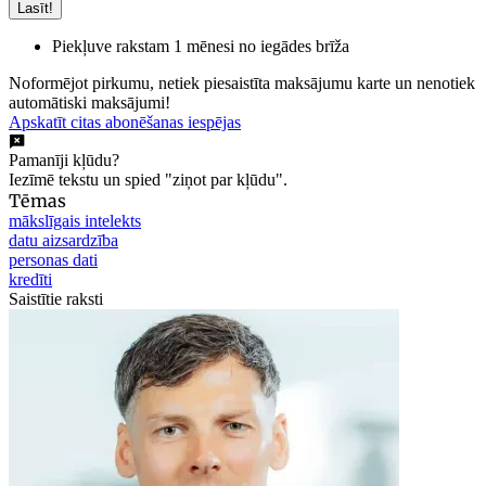
Lasīt!
Piekļuve rakstam 1 mēnesi no iegādes brīža
Noformējot pirkumu, netiek piesaistīta maksājumu karte un nenotiek
automātiski maksājumi!
Apskatīt citas abonēšanas iespējas
Pamanīji kļūdu?
Iezīmē tekstu un spied "ziņot par kļūdu".
Tēmas
mākslīgais intelekts
datu aizsardzība
personas dati
kredīti
Saistītie raksti