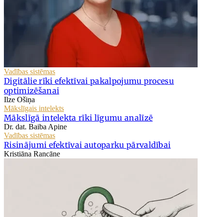
Vadības sistēmas
Digitālie rīki efektīvai pakalpojumu procesu
optimizēšanai
Ilze Ošiņa
Mākslīgais intelekts
Mākslīgā intelekta rīki līgumu analīzē
Dr. dat. Baiba Apine
Vadības sistēmas
Risinājumi efektīvai autoparku pārvaldībai
Kristiāna Rancāne