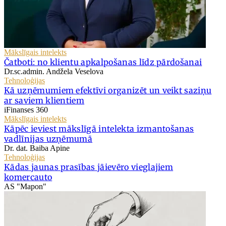
Mākslīgais intelekts
Čatboti: no klientu apkalpošanas līdz pārdošanai
Dr.sc.admin. Andžela Veselova
Tehnoloģijas
Kā uzņēmumiem efektīvi organizēt un veikt saziņu
ar saviem klientiem
iFinanses 360
Mākslīgais intelekts
Kāpēc ieviest mākslīgā intelekta izmantošanas
vadlīnijas uzņēmumā
Dr. dat. Baiba Apine
Tehnoloģijas
Kādas jaunas prasības jāievēro vieglajiem
komercauto
AS "Mapon"