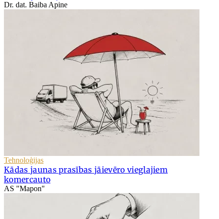
Dr. dat. Baiba Apine
Tehnoloģijas
Kādas jaunas prasības jāievēro vieglajiem
komercauto
AS "Mapon"