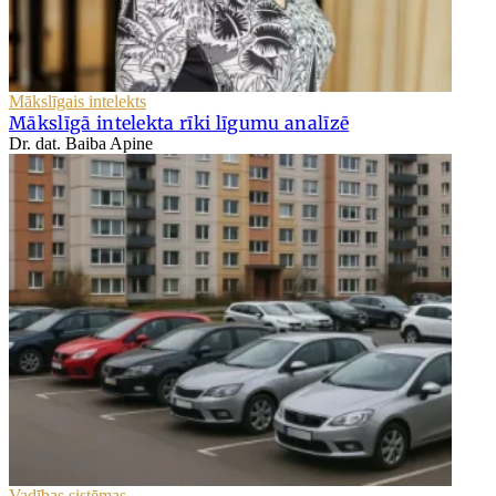
Mākslīgais intelekts
Mākslīgā intelekta rīki līgumu analīzē
Dr. dat. Baiba Apine
Vadības sistēmas