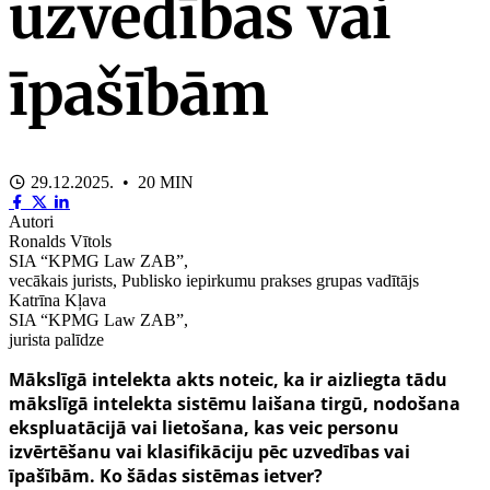
uzvedības vai
īpašībām
29.12.2025. • 20 MIN
Autori
Ronalds Vītols
SIA “KPMG Law ZAB”,
vecākais jurists, Publisko iepirkumu prakses grupas vadītājs
Katrīna Kļava
SIA “KPMG Law ZAB”,
jurista palīdze
Mākslīgā intelekta akts noteic, ka ir aizliegta tādu
mākslīgā intelekta sistēmu laišana tirgū, nodošana
ekspluatācijā vai lietošana, kas veic personu
izvērtēšanu vai klasifikāciju pēc uzvedības vai
īpašībām. Ko šādas sistēmas ietver?