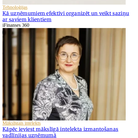
Tehnoloģijas
Kā uzņēmumiem efektīvi organizēt un veikt saziņu
ar saviem klientiem
iFinanses 360
Mākslīgais intelekts
Kāpēc ieviest mākslīgā intelekta izmantošanas
vadlīnijas uzņēmumā