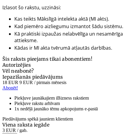
Izlasot šo rakstu, uzzināsi:
Kas teikts Mākslīgā intelekta aktā (MI akts).
Kad piemēro aizliegumu izmantot šādu sistēmu.
Kā praktiski izpaužas nelabvēlīga un nesamērīga
attieksme.
Kādas ir MI akta tvērumā atļautās darbības.
Šis raksts pieejams tikai abonentiem!
Autorizējies
Vēl neabonē?
Iepazīšanās piedāvājums
18 EUR
9 EUR
/ pirmais mēnesis
Abonēt!
Piekļuve jaunākajiem iBizness rakstiem
Piekļuve rakstu arhīvam
1x nedēļā jaunāko tēmu apkopojums e-pastā
Piedāvājums spēkā jauniem klientiem
Viena raksta iegāde
3 EUR
/ gab.