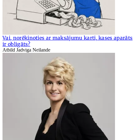
Vai, norēķinoties ar maksājumu karti, kases aparāts
ir obligāts?
Atbild Jadviga Neilande