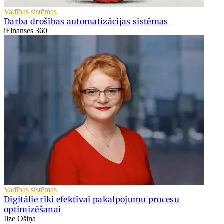
Vadības sistēmas
Darba drošības automatizācijas sistēmas
iFinanses 360
Vadības sistēmas
Digitālie rīki efektīvai pakalpojumu procesu
optimizēšanai
Ilze Ošiņa