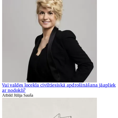
Vai valdes locekļa civiltiesiskā apdrošināšana jāapliek
ar nodokli?
Atbild Jūlija Sauša