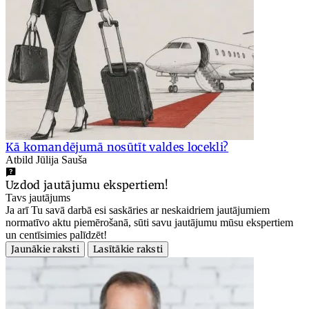
Kā komandējumā nosūtīt valdes locekli?
Atbild Jūlija Sauša
Uzdod jautājumu ekspertiem!
Tavs jautājums
Ja arī Tu savā darbā esi saskāries ar neskaidriem jautājumiem
normatīvo aktu piemērošanā, sūti savu jautājumu mūsu ekspertiem
un centīsimies palīdzēt!
Jaunākie raksti
Lasītākie raksti