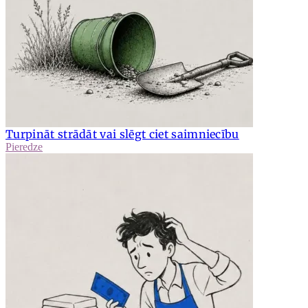
Turpināt strādāt vai slēgt ciet saimniecību
Pieredze