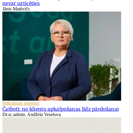
nevar uzticēties
Jānis Matēvičs
Mākslīgais intelekts
Čatboti: no klientu apkalpošanas līdz pārdošanai
Dr.sc.admin. Andžela Veselova