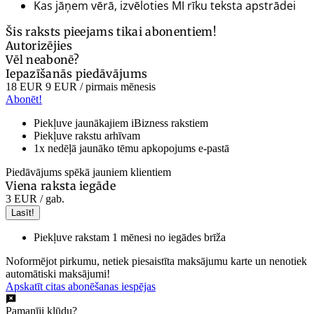
Kas jāņem vērā, izvēloties MI rīku teksta apstrādei
Šis raksts pieejams tikai abonentiem!
Autorizējies
Vēl neabonē?
Iepazīšanās piedāvājums
18 EUR
9 EUR
/ pirmais mēnesis
Abonēt!
Piekļuve jaunākajiem iBizness rakstiem
Piekļuve rakstu arhīvam
1x nedēļā jaunāko tēmu apkopojums e-pastā
Piedāvājums spēkā jauniem klientiem
Viena raksta iegāde
3 EUR
/ gab.
Lasīt!
Piekļuve rakstam 1 mēnesi no iegādes brīža
Noformējot pirkumu, netiek piesaistīta maksājumu karte un nenotiek
automātiski maksājumi!
Apskatīt citas abonēšanas iespējas
Pamanīji kļūdu?