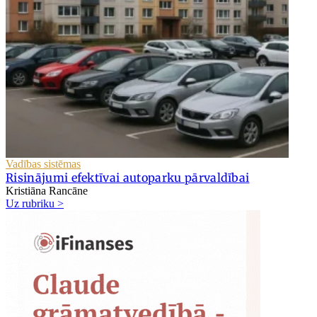
Vadības sistēmas
Risinājumi efektīvai autoparku pārvaldībai
Kristiāna Rancāne
Uz rubriku >