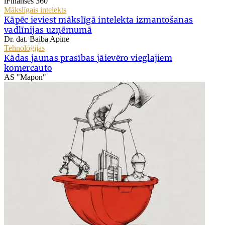
iFinanses 360
Mākslīgais intelekts
Kāpēc ieviest mākslīgā intelekta izmantošanas
vadlīnijas uzņēmumā
Dr. dat. Baiba Apine
Tehnoloģijas
Kādas jaunas prasības jāievēro vieglajiem
komercauto
AS "Mapon"