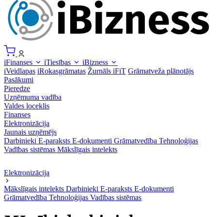
iFinanses
iTiesības
iBizness
iVeidlapas
iRokasgrāmatas
Žurnāls iFiT
Grāmatveža plānotājs
Pasākumi
Pieredze
Uzņēmuma vadība
Valdes loceklis
Finanses
Elektronizācija
Jaunais uzņēmējs
Darbinieki
E-paraksts
E-dokumenti
Grāmatvedība
Tehnoloģijas
Vadības sistēmas
Mākslīgais intelekts
Elektronizācija
Mākslīgais intelekts
Darbinieki
E-paraksts
E-dokumenti
Grāmatvedība
Tehnoloģijas
Vadības sistēmas