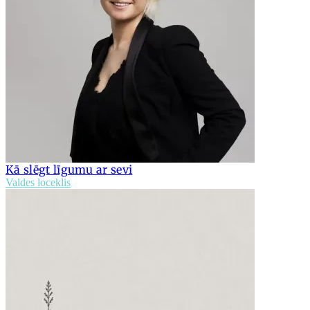
Kā slēgt līgumu ar sevi
Valdes loceklis