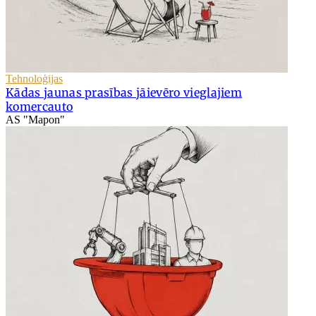
Tehnoloģijas
Kādas jaunas prasības jāievēro vieglajiem
komercauto
AS "Mapon"