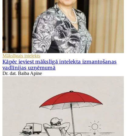
Mākslīgais intelekts
Kāpēc ieviest mākslīgā intelekta izmantošanas
vadlīnijas uzņēmumā
Dr. dat. Baiba Apine