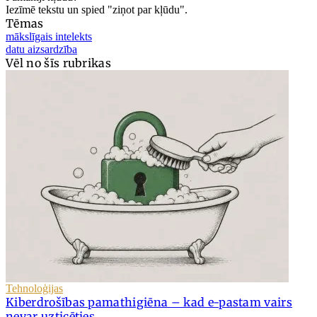
Iezīmē tekstu un spied "ziņot par kļūdu".
Tēmas
mākslīgais intelekts
datu aizsardzība
Vēl no šīs rubrikas
Tehnoloģijas
Kiberdrošības pamathigiēna – kad e-pastam vairs
nevar uzticēties