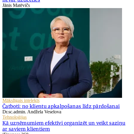
Jānis Matēvičs
Mākslīgais intelekts
Čatboti: no klientu apkalpošanas līdz pārdošanai
Dr.sc.admin. Andžela Veselova
Tehnoloģijas
Kā uzņēmumiem efektīvi organizēt un veikt saziņu
ar saviem klientiem