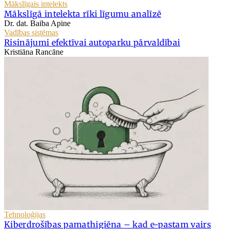
Mākslīgais intelekts
Mākslīgā intelekta rīki līgumu analīzē
Dr. dat. Baiba Apine
Vadības sistēmas
Risinājumi efektīvai autoparku pārvaldībai
Kristiāna Rancāne
Tehnoloģijas
Kiberdrošības pamathigiēna – kad e-pastam vairs