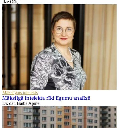
Ilze Ošiņa
Mākslīgais intelekts
Mākslīgā intelekta rīki līgumu analīzē
Dr. dat. Baiba Apine