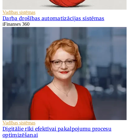
Vadības sistēmas
Darba drošības automatizācijas sistēmas
iFinanses 360
Vadības sistēmas
Digitālie rīki efektīvai pakalpojumu procesu
optimizēšanai