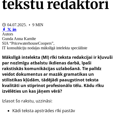
tekstu redaktori
04.07.2025. • 9 MIN
Autors
Gunda Anna Karnīte
SIA “PricewaterhouseCoopers”,
IT konsultāciju nodaļas mākslīgā intelekta speciāliste
Mākslīgā intelekta (MI) rīki teksta redakcijai ir kļuvuši
par nozīmīgu atbalstu ikdienas darbā, īpaši
rakstiskās komunikācijas uzlabošanā. Tie palīdz
veidot dokumentus ar mazāk gramatikas un
stilistikas kļūdām, tādējādi paaugstinot teksta
kvalitāti un stiprinot profesionālo tēlu. Kādu rīku
izvēlēties un kas jāņem vērā?
Izlasot šo rakstu, uzzināsi:
Kādi teksta apstrādes rīki pastāv