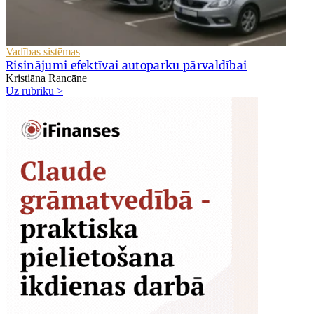
Vadības sistēmas
Risinājumi efektīvai autoparku pārvaldībai
Kristiāna Rancāne
Uz rubriku >