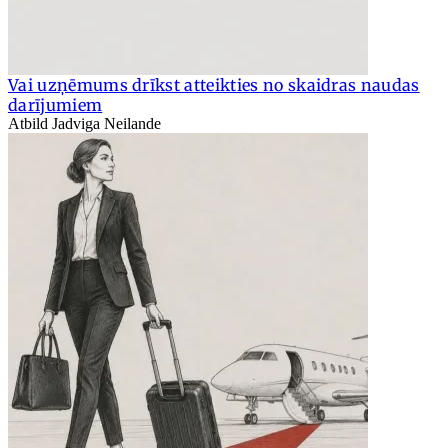
Vai uzņēmums drīkst atteikties no skaidras naudas
darījumiem
Atbild Jadviga Neilande