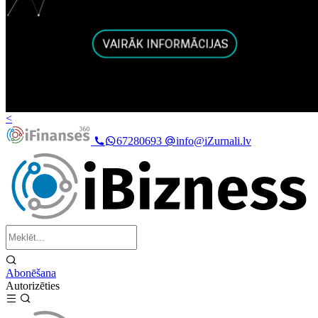
<
67280693
info@iZurnali.lv
Abonēšana
Autorizēties