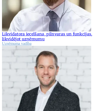
Likvidatora iecelšana, pilnvaras un funkcijas,
likvidējot uzņēmumu
Uzņēmuma vadība