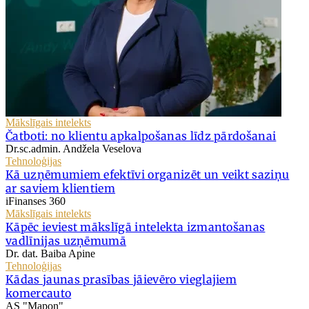
Mākslīgais intelekts
Čatboti: no klientu apkalpošanas līdz pārdošanai
Dr.sc.admin. Andžela Veselova
Tehnoloģijas
Kā uzņēmumiem efektīvi organizēt un veikt saziņu
ar saviem klientiem
iFinanses 360
Mākslīgais intelekts
Kāpēc ieviest mākslīgā intelekta izmantošanas
vadlīnijas uzņēmumā
Dr. dat. Baiba Apine
Tehnoloģijas
Kādas jaunas prasības jāievēro vieglajiem
komercauto
AS "Mapon"