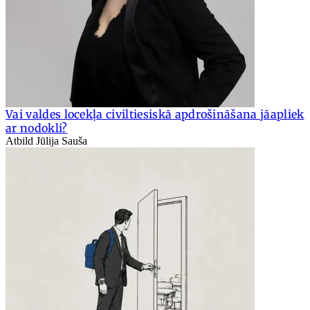
Vai valdes locekļa civiltiesiskā apdrošināšana jāapliek
ar nodokli?
Atbild Jūlija Sauša