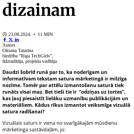
dizainam
23.08.2024. • 11 MIN
Autors
Oksana Tatarina
biedrība “Riga TechGirls”,
līdzradītāja, projektu vadītāja
Daudzi šobrīd runā par to, ka noderīgam un
informatīvam tekstam satura mārketingā ir milzīga
nozīme. Tomēr par attēlu izmantošanu saturā tiek
runāts visai maz. Bet tieši tie ir “odziņas uz tortes”,
kas ļauj piesaistīt lielāku uzmanību publikācijām un
materiāliem. Kādus rīkus izmantot veiksmīga vizuālā
satura radīšanai?
Vizuālais saturs ir viena no svarīgākajām mūsdienu
mārketinga sastāvdaļām, jo: