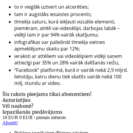
to ir vieglāk uztvert un atcerēties;
tam ir augstāks iesaistes procents;
tīmekļa saturs, kurā iekļauti vizuālie elementi,
piemēram, attēli vai videoklipi, darbojas labāk –
vidēji tam ir par 94% vairāk skatījumu;
infografikas var palielināt tīmekļa vietnes
apmeklējumu skaitu par 12%;
ieraksti ar attēliem vai videoklipiem vidēji saņem
attiecīgi par 35% un 28% vairāk dalīšanās reižu;
“Facebook” platformā, kurā ir vairāk nekā 2,9 mljrd.
lietotāju, katru dienu tiek skatīts vairāk nekā 100
milj. stundu ar video.
Šis raksts pieejams tikai abonentiem!
Autorizējies
Vēl neabonē?
Iepazīšanās piedāvājums
18 EUR
9 EUR
/ pirmais mēnesis
Abonēt!
Piekļuve jaunākajiem iBizness rakstiem