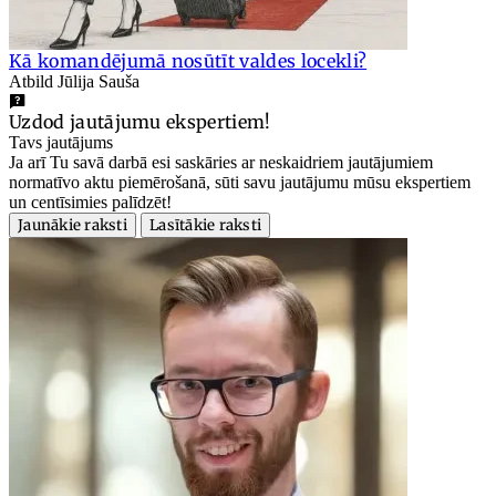
Kā komandējumā nosūtīt valdes locekli?
Atbild Jūlija Sauša
Uzdod jautājumu ekspertiem!
Tavs jautājums
Ja arī Tu savā darbā esi saskāries ar neskaidriem jautājumiem
normatīvo aktu piemērošanā, sūti savu jautājumu mūsu ekspertiem
un centīsimies palīdzēt!
Jaunākie raksti
Lasītākie raksti