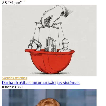
AS "Mapon"
Vadības sistēmas
Darba drošības automatizācijas sistēmas
iFinanses 360