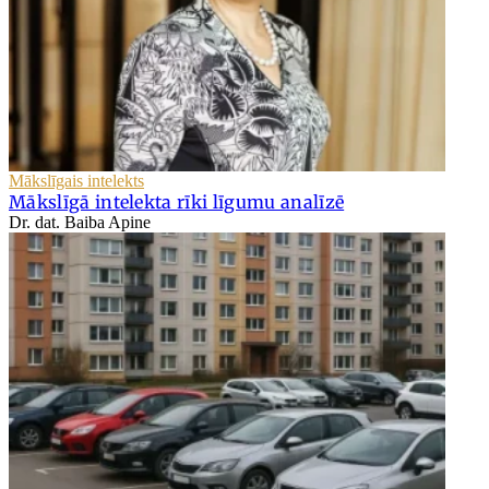
Mākslīgais intelekts
Mākslīgā intelekta rīki līgumu analīzē
Dr. dat. Baiba Apine