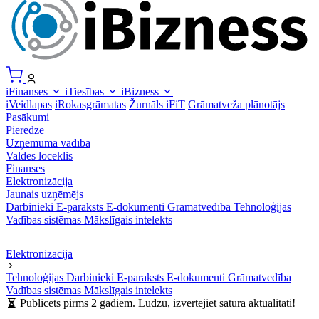
iFinanses
iTiesības
iBizness
iVeidlapas
iRokasgrāmatas
Žurnāls iFiT
Grāmatveža plānotājs
Pasākumi
Pieredze
Uzņēmuma vadība
Valdes loceklis
Finanses
Elektronizācija
Jaunais uzņēmējs
Darbinieki
E-paraksts
E-dokumenti
Grāmatvedība
Tehnoloģijas
Vadības sistēmas
Mākslīgais intelekts
Elektronizācija
Tehnoloģijas
Darbinieki
E-paraksts
E-dokumenti
Grāmatvedība
Vadības sistēmas
Mākslīgais intelekts
Publicēts pirms 2 gadiem. Lūdzu, izvērtējiet satura aktualitāti!