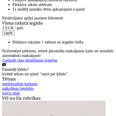
Piekļuve rakstu arhīvam
1x nedēļā jaunāko tēmu apkopojums e-pastā
Piedāvājums spēkā jauniem klientiem
Viena raksta iegāde
3 EUR
/ gab.
Lasīt!
Piekļuve rakstam 1 mēnesi no iegādes brīža
Noformējot pirkumu, netiek piesaistīta maksājumu karte un nenotiek
automātiski maksājumi!
Apskatīt citas abonēšanas iespējas
Pamanīji kļūdu?
Iezīmē tekstu un spied "ziņot par kļūdu".
Tēmas
intelektuālais īpašums
mākslīgais intelekts
preču zīme
Vēl no šīs rubrikas