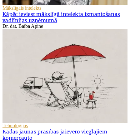
Mākslīgais intelekts
Kāpēc ieviest mākslīgā intelekta izmantošanas
vadlīnijas uzņēmumā
Dr. dat. Baiba Apine
Tehnoloģijas
Kādas jaunas prasības jāievēro vieglajiem
komercauto