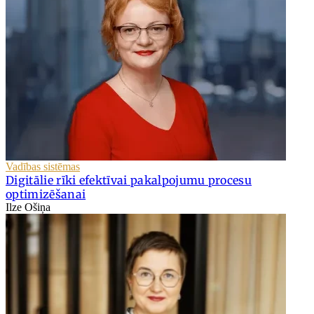
Vadības sistēmas
Digitālie rīki efektīvai pakalpojumu procesu
optimizēšanai
Ilze Ošiņa