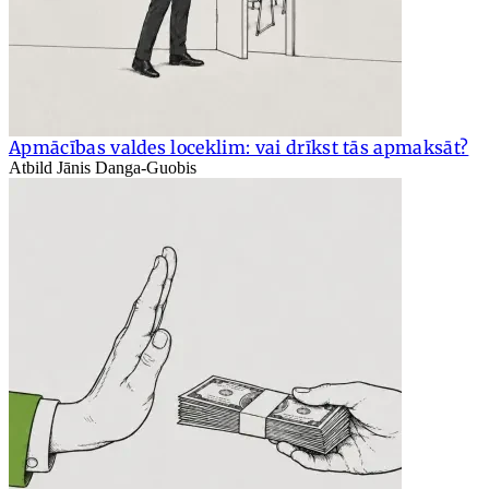
Apmācības valdes loceklim: vai drīkst tās apmaksāt?
Atbild Jānis Danga-Guobis