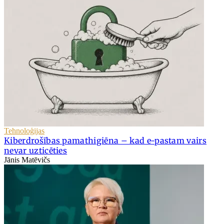
Tehnoloģijas
Kiberdrošības pamathigiēna – kad e-pastam vairs
nevar uzticēties
Jānis Matēvičs