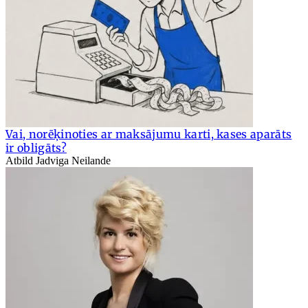
Vai, norēķinoties ar maksājumu karti, kases aparāts
ir obligāts?
Atbild Jadviga Neilande