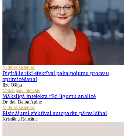
Vadības sistēmas
Digitālie rīki efektīvai pakalpojumu procesu
optimizēšanai
Ilze Ošiņa
Mākslīgais intelekts
Mākslīgā intelekta rīki līgumu analīzē
Dr. dat. Baiba Apine
Vadības sistēmas
Risinājumi efektīvai autoparku pārvaldībai
Kristiāna Rancāne