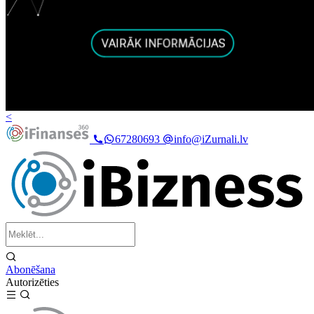
<
67280693
info@iZurnali.lv
Abonēšana
Autorizēties