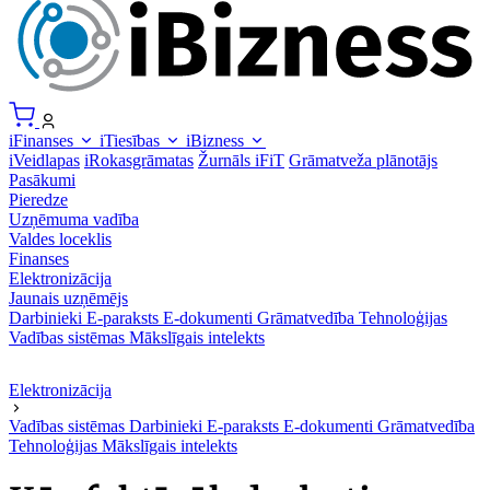
iFinanses
iTiesības
iBizness
iVeidlapas
iRokasgrāmatas
Žurnāls iFiT
Grāmatveža plānotājs
Pasākumi
Pieredze
Uzņēmuma vadība
Valdes loceklis
Finanses
Elektronizācija
Jaunais uzņēmējs
Darbinieki
E-paraksts
E-dokumenti
Grāmatvedība
Tehnoloģijas
Vadības sistēmas
Mākslīgais intelekts
Elektronizācija
Vadības sistēmas
Darbinieki
E-paraksts
E-dokumenti
Grāmatvedība
Tehnoloģijas
Mākslīgais intelekts