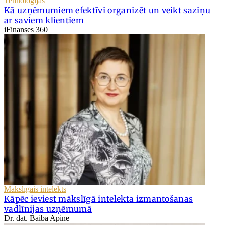
Tehnoloģijas
Kā uzņēmumiem efektīvi organizēt un veikt saziņu
ar saviem klientiem
iFinanses 360
Mākslīgais intelekts
Kāpēc ieviest mākslīgā intelekta izmantošanas
vadlīnijas uzņēmumā
Dr. dat. Baiba Apine