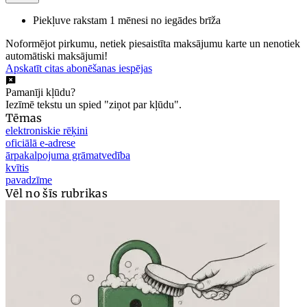
Piekļuve rakstam 1 mēnesi no iegādes brīža
Noformējot pirkumu, netiek piesaistīta maksājumu karte un nenotiek
automātiski maksājumi!
Apskatīt citas abonēšanas iespējas
Pamanīji kļūdu?
Iezīmē tekstu un spied "ziņot par kļūdu".
Tēmas
elektroniskie rēķini
oficiālā e-adrese
ārpakalpojuma grāmatvedība
kvītis
pavadzīme
Vēl no šīs rubrikas