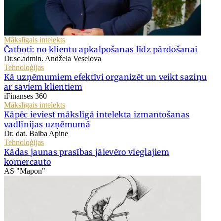
Mākslīgais intelekts
Čatboti: no klientu apkalpošanas līdz pārdošanai
Dr.sc.admin. Andžela Veselova
Tehnoloģijas
Kā uzņēmumiem efektīvi organizēt un veikt saziņu
ar saviem klientiem
iFinanses 360
Mākslīgais intelekts
Kāpēc ieviest mākslīgā intelekta izmantošanas
vadlīnijas uzņēmumā
Dr. dat. Baiba Apine
Tehnoloģijas
Kādas jaunas prasības jāievēro vieglajiem
komercauto
AS "Mapon"