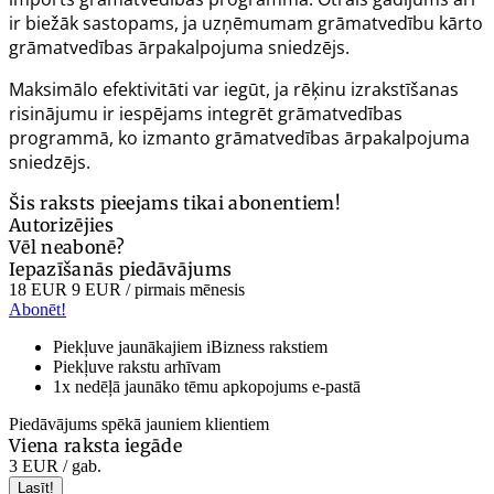
ir biežāk sastopams, ja uzņēmumam grāmatvedību kārto
grāmatvedības ārpakalpojuma sniedzējs.
Maksimālo efektivitāti var iegūt, ja rēķinu izrakstīšanas
risinājumu ir iespējams integrēt grāmatvedības
programmā, ko izmanto grāmatvedības ārpakalpojuma
sniedzējs.
Šis raksts pieejams tikai abonentiem!
Autorizējies
Vēl neabonē?
Iepazīšanās piedāvājums
18 EUR
9 EUR
/ pirmais mēnesis
Abonēt!
Piekļuve jaunākajiem iBizness rakstiem
Piekļuve rakstu arhīvam
1x nedēļā jaunāko tēmu apkopojums e-pastā
Piedāvājums spēkā jauniem klientiem
Viena raksta iegāde
3 EUR
/ gab.
Lasīt!