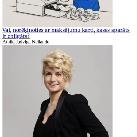
Vai, norēķinoties ar maksājumu karti, kases aparāts
ir obligāts?
Atbild Jadviga Neilande