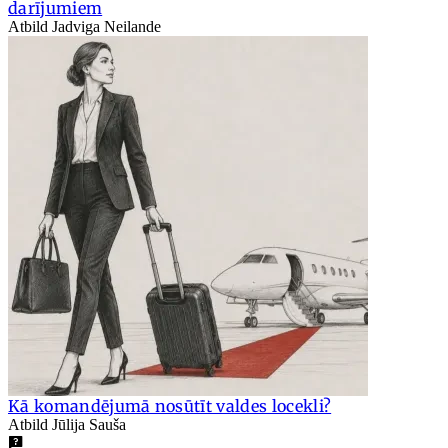
darījumiem
Atbild Jadviga Neilande
Kā komandējumā nosūtīt valdes locekli?
Atbild Jūlija Sauša