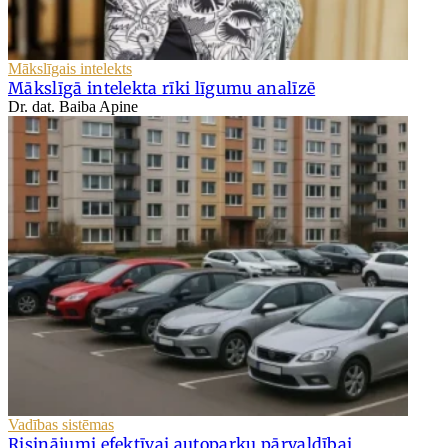
Mākslīgais intelekts
Mākslīgā intelekta rīki līgumu analīzē
Dr. dat. Baiba Apine
Vadības sistēmas
Risinājumi efektīvai autoparku pārvaldībai