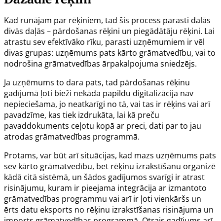
Kad runājam par rēķiniem, tad šis process parasti dalās
divās daļās – pārdošanas rēķini un piegādātāju rēķini. Lai
atrastu sev efektīvāko rīku, parasti uzņēmumiem ir vēl
divas grupas: uzņēmums pats kārto grāmatvedību, vai to
nodrošina grāmatvedības ārpakalpojuma sniedzējs.
Ja uzņēmums to dara pats, tad pārdošanas rēķinu
gadījumā ļoti bieži nekāda papildu digitalizācija nav
nepieciešama, jo neatkarīgi no tā, vai tas ir rēķins vai arī
pavadzīme, kas tiek izdrukāta, lai kā preču
pavaddokuments ceļotu kopā ar preci, dati par to jau
atrodas grāmatvedības programmā.
Protams, var būt arī situācijas, kad mazs uzņēmums pats
sev kārto grāmatvedību, bet rēķinu izrakstīšanu organizē
kādā citā sistēmā, un šādos gadījumos svarīgi ir atrast
risinājumu, kuram ir pieejama integrācija ar izmantoto
grāmatvedības programmu vai arī ir ļoti vienkāršs un
ērts datu eksports no rēķinu izrakstīšanas risinājuma un
imports grāmatvedības programmā. Otrais gadījums arī