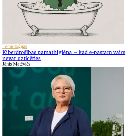
Tehnoloģijas
Kiberdrošības pamathigiēna – kad e-pastam vairs
nevar uzticēties
Jānis Matēvičs