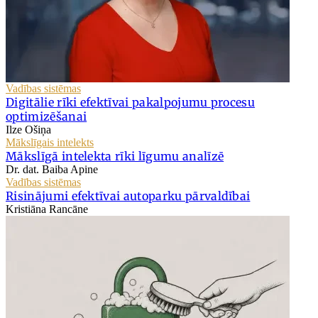
Vadības sistēmas
Digitālie rīki efektīvai pakalpojumu procesu
optimizēšanai
Ilze Ošiņa
Mākslīgais intelekts
Mākslīgā intelekta rīki līgumu analīzē
Dr. dat. Baiba Apine
Vadības sistēmas
Risinājumi efektīvai autoparku pārvaldībai
Kristiāna Rancāne