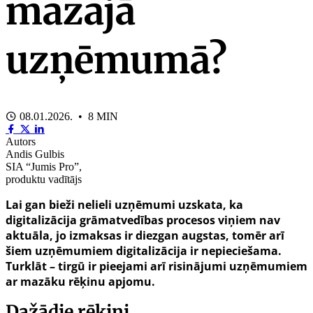
mazajā
uzņēmumā?
08.01.2026. • 8 MIN
Autors
Andis Gulbis
SIA “Jumis Pro”,
produktu vadītājs
Lai gan bieži nelieli uzņēmumi uzskata, ka
digitalizācija grāmatvedības procesos viņiem nav
aktuāla, jo izmaksas ir diezgan augstas, tomēr arī
šiem uzņēmumiem digitalizācija ir nepieciešama.
Turklāt – tirgū ir pieejami arī risinājumi uzņēmumiem
ar mazāku rēķinu apjomu.
Dažādie rēķini