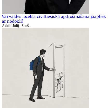
Vai valdes locekļa civiltiesiskā apdrošināšana jāapliek
ar nodokli?
Atbild Jūlija Sauša