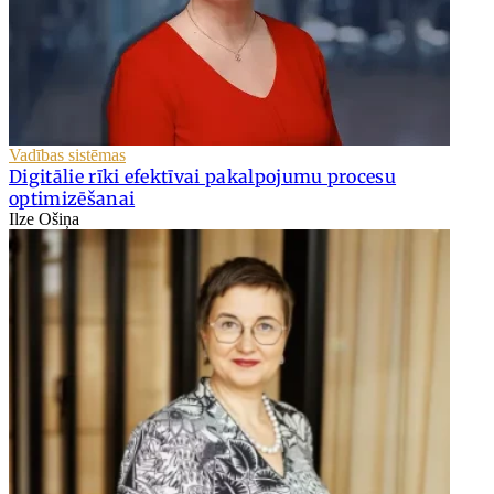
Vadības sistēmas
Digitālie rīki efektīvai pakalpojumu procesu
optimizēšanai
Ilze Ošiņa