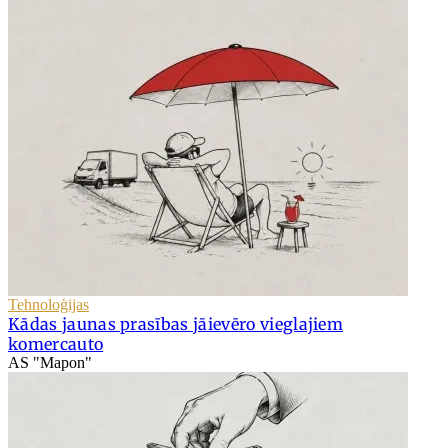
Tehnoloģijas
Kādas jaunas prasības jāievēro vieglajiem
komercauto
AS "Mapon"