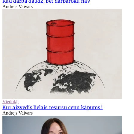
Kad darba daudz, bet darbaroku nav
Andrejs Vaivars
Viedokļi
Kur aizvedīs lielais resursu cenu kāpums?
Andrejs Vaivars