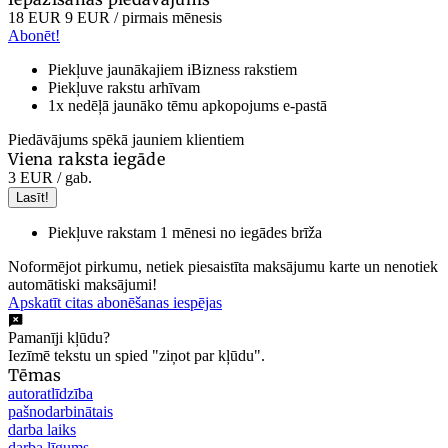
18 EUR
9 EUR
/ pirmais mēnesis
Abonēt!
Piekļuve jaunākajiem iBizness rakstiem
Piekļuve rakstu arhīvam
1x nedēļā jaunāko tēmu apkopojums e-pastā
Piedāvājums spēkā jauniem klientiem
Viena raksta iegāde
3 EUR
/ gab.
Lasīt!
Piekļuve rakstam 1 mēnesi no iegādes brīža
Noformējot pirkumu, netiek piesaistīta maksājumu karte un nenotiek
automātiski maksājumi!
Apskatīt citas abonēšanas iespējas
Pamanīji kļūdu?
Iezīmē tekstu un spied "ziņot par kļūdu".
Tēmas
autoratlīdzība
pašnodarbinātais
darba laiks
darba līgums