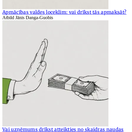
Apmācības valdes loceklim: vai drīkst tās apmaksāt?
Atbild Jānis Danga-Guobis
Vai uzņēmums drīkst atteikties no skaidras naudas