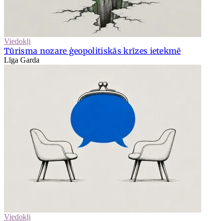
Viedokļi
Tūrisma nozare ģeopolitiskās krīzes ietekmē
Līga Garda
Viedokļi