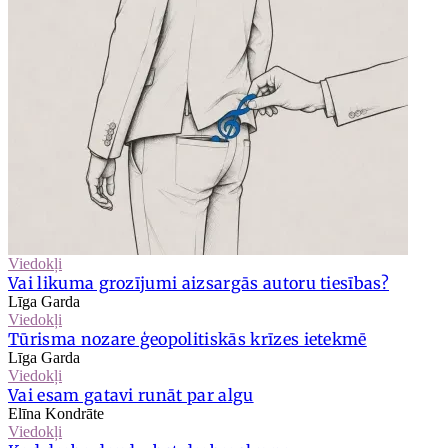
Viedokļi
Vai likuma grozījumi aizsargās autoru tiesības?
Līga Garda
Viedokļi
Tūrisma nozare ģeopolitiskās krīzes ietekmē
Līga Garda
Viedokļi
Vai esam gatavi runāt par algu
Elīna Kondrāte
Viedokļi