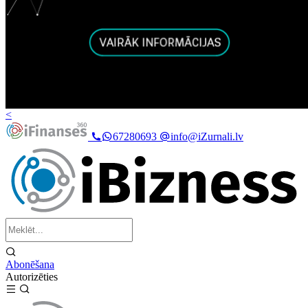
<
67280693
info@iZurnali.lv
Abonēšana
Autorizēties