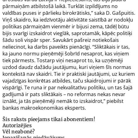
pārmaiņām atbilstošā laikā. Turklāt izpildījums no
valdības puses ir pārlieku birokrātisks,” saka D. Gašpuitis.
Viņš skaidro, ka iedzīvotāju aktivitāte saistībā ar nodokļu
politikas pārmaiņām vienmēr ir bijusi zema, tādēļ būtu
bijis svarīgi izskaidrot vieglāk, saprotamāk, kāpēc politiķi
šādu soli vispār sper. Savukārt pašreiz notiekošais
neliecinot, ka darbs paveikts pienācīgi. “Sliktākais ir tas,
ka jauno normu pieņēmēji šobrīd nesaprot, kas viņiem
tiek pārmests. Tostarp viņi nesaprot to, ka uzņēmēji
uzdod daudz dažādu jautājumu, kuri viņiem šīs normas
kontekstā nav skaidri. Tie ir praktiski jautājumi, uz kuriem
vajadzīgas konkrētas atbildes, taču skaidrojumi ir pārāk
vispārīgi. Te runa ir par nekvalitatīvu politiku, un tas šajā
gadījumā ir pats sliktākais – no reformas nekas nevar
iznākt, ja tās pieņēmēji nemāk to izskaidrot,” piebilst
bankas makroekonomikas eksperts.
Šis raksts pieejams tikai abonentiem!
Autorizējies
Vēl neabonē?
Iepazīšanās piedāvājums