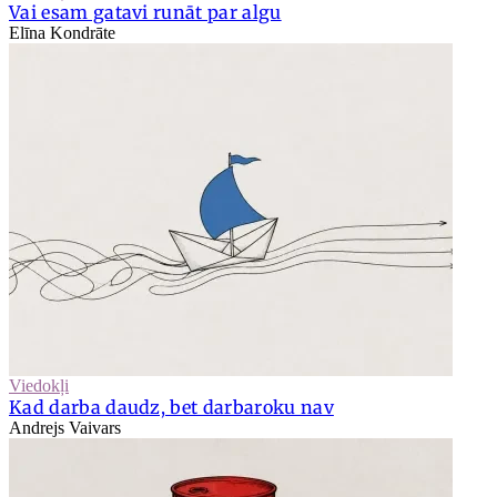
Vai esam gatavi runāt par algu
Elīna Kondrāte
Viedokļi
Kad darba daudz, bet darbaroku nav
Andrejs Vaivars