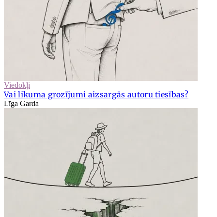
Viedokļi
Vai likuma grozījumi aizsargās autoru tiesības?
Līga Garda