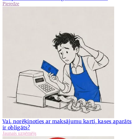
Pieredze
Vai, norēķinoties ar maksājumu karti, kases aparāts
ir obligāts?
Jaunais uzņēmējs