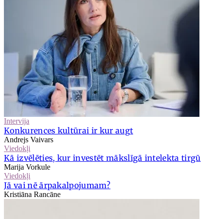
Intervija
Konkurences kultūrai ir kur augt
Andrejs Vaivars
Viedokļi
Kā izvēlēties, kur investēt mākslīgā intelekta tirgū
Marija Vorkule
Viedokļi
Jā vai nē ārpakalpojumam?
Kristiāna Rancāne