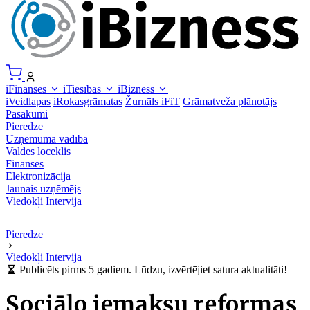
iFinanses
iTiesības
iBizness
iVeidlapas
iRokasgrāmatas
Žurnāls iFiT
Grāmatveža plānotājs
Pasākumi
Pieredze
Uzņēmuma vadība
Valdes loceklis
Finanses
Elektronizācija
Jaunais uzņēmējs
Viedokļi
Intervija
Pieredze
Viedokļi
Intervija
Publicēts pirms 5 gadiem. Lūdzu, izvērtējiet satura aktualitāti!
Sociālo iemaksu reformas