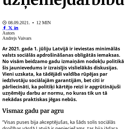
08.09.2021. • 12 MIN
Autors
Andrejs Vaivars
Ar 2021. gada 1. jūliju Latvijā ir ieviestas minimālās
valsts sociālās apdrošināšanas obligātās iemaksas.
No visām beidzamo gadu izmaiņām nodokļu politikā
šis jaunievedums ir izraisījis vislielākās diskusijas.
Vieni uzskata, ka tādējādi valdība rūpējas par
iedzīvotāju sociālajām garantijām, bet citi ir
pārliecināti, ka politiķi kārtējo reizi ir apgrūtinājuši
uzņēmēju darbu ar normu, no kuras tik un tā
nekādas praktiskas jēgas nebūs.
Vismaz gadu par agru
“Visas puses bija akceptējušas, ka šāds solis sociālās
drošības vārdā Latvijā ir nepieciešams, tas bija jādara