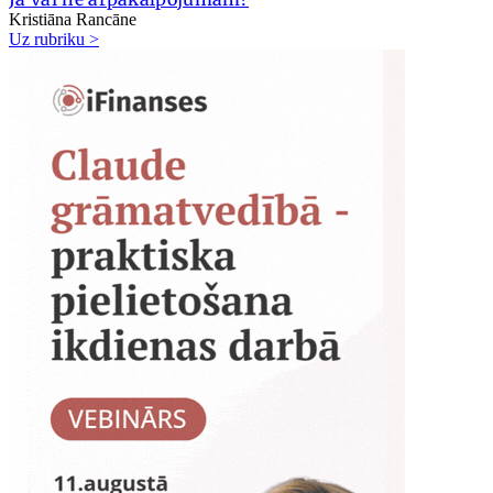
Kristiāna Rancāne
Uz rubriku >