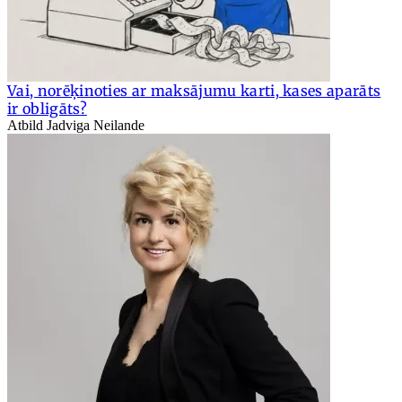
Vai, norēķinoties ar maksājumu karti, kases aparāts
ir obligāts?
Atbild Jadviga Neilande