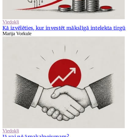
Viedokļi
Kā izvēlēties, kur investēt mākslīgā intelekta tirgū
Marija Vorkule
Viedokļi
Jā vai nē ārpakalpojumam?