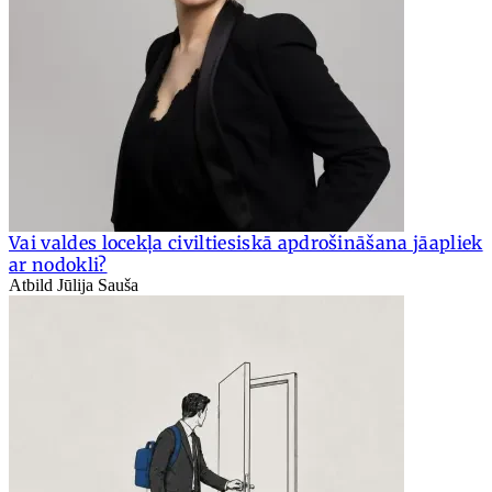
Vai valdes locekļa civiltiesiskā apdrošināšana jāapliek
ar nodokli?
Atbild Jūlija Sauša