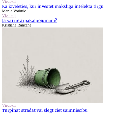
Viedokļi
Kā izvēlēties, kur investēt mākslīgā intelekta tirgū
Marija Vorkule
Viedokļi
Jā vai nē ārpakalpojumam?
Kristiāna Rancāne
Viedokļi
Turpināt strādāt vai slēgt ciet saimniecību