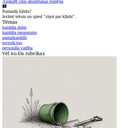
Apskatīt citas abonēšanas iespējas
Pamanīji kļūdu?
Iezīmē tekstu un spied "ziņot par kļūdu".
Tēmas
kapitāla daļas
kapitāla pieaugums
pamatkapitāls
investīcijas
personāla vadība
Vēl no šīs rubrikas