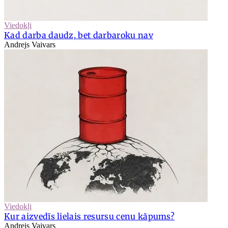
Viedokļi
Kad darba daudz, bet darbaroku nav
Andrejs Vaivars
Viedokļi
Kur aizvedīs lielais resursu cenu kāpums?
Andrejs Vaivars