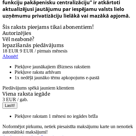
funkciju pakāpenisku centralizāciju” ir atkārtoti
aktualizējusi jautājumu par iespējamu valsts lielo
uzņēmumu privatizāciju lielākā vai mazākā apjomā.
Šis raksts pieejams tikai abonentiem!
Autorizējies
Vēl neabonē?
Iepazīšanās piedāvājums
18 EUR
9 EUR
/ pirmais mēnesis
Abonēt!
Piekļuve jaunākajiem iBizness rakstiem
Piekļuve rakstu arhīvam
1x nedēļā jaunāko tēmu apkopojums e-pastā
Piedāvājums spēkā jauniem klientiem
Viena raksta iegāde
3 EUR
/ gab.
Lasīt!
Piekļuve rakstam 1 mēnesi no iegādes brīža
Noformējot pirkumu, netiek piesaistīta maksājumu karte un nenotiek
automātiski maksājumi!