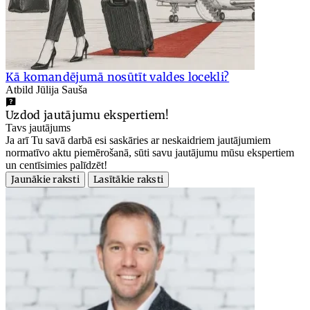
Kā komandējumā nosūtīt valdes locekli?
Atbild Jūlija Sauša
Uzdod jautājumu ekspertiem!
Tavs jautājums
Ja arī Tu savā darbā esi saskāries ar neskaidriem jautājumiem
normatīvo aktu piemērošanā, sūti savu jautājumu mūsu ekspertiem
un centīsimies palīdzēt!
Jaunākie raksti
Lasītākie raksti