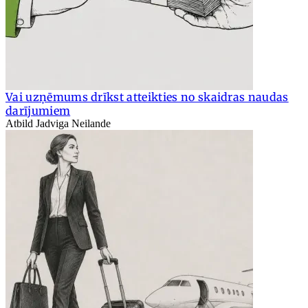
Vai uzņēmums drīkst atteikties no skaidras naudas
darījumiem
Atbild Jadviga Neilande