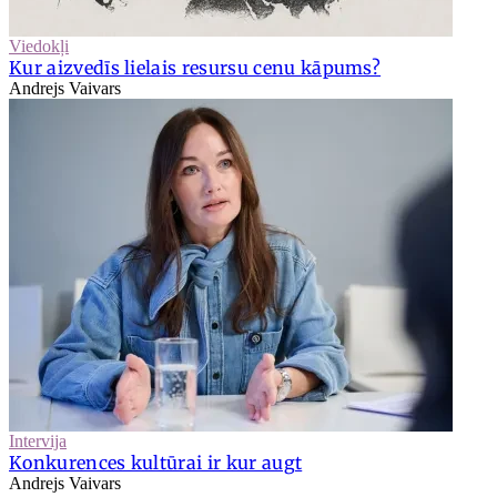
Viedokļi
Kur aizvedīs lielais resursu cenu kāpums?
Andrejs Vaivars
Intervija
Konkurences kultūrai ir kur augt
Andrejs Vaivars