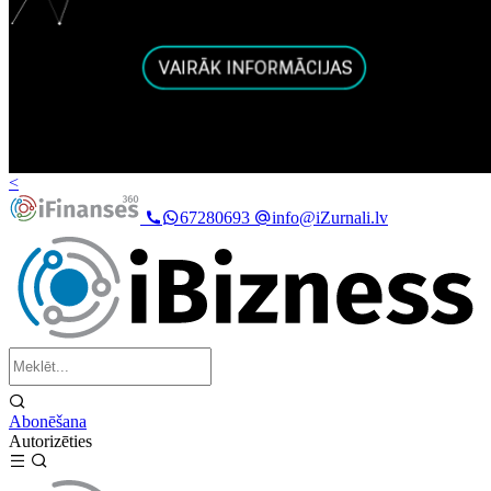
<
67280693
info@iZurnali.lv
Abonēšana
Autorizēties