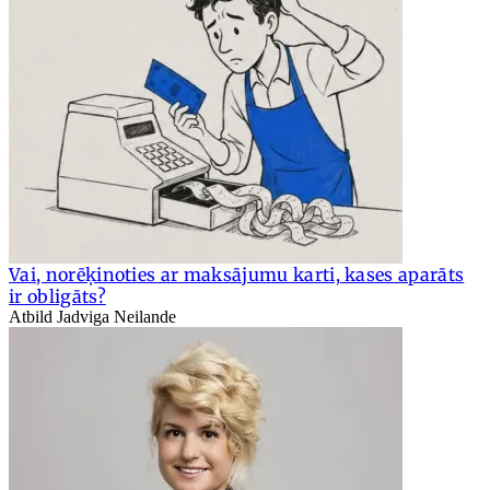
Vai, norēķinoties ar maksājumu karti, kases aparāts
ir obligāts?
Atbild Jadviga Neilande