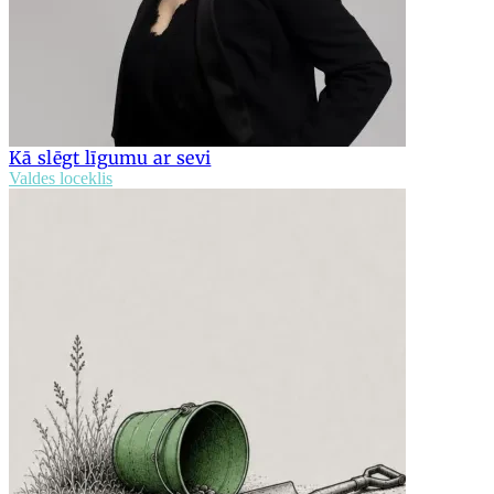
Kā slēgt līgumu ar sevi
Valdes loceklis