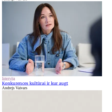
Intervija
Konkurences kultūrai ir kur augt
Andrejs Vaivars