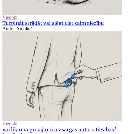
Viedokļi
Turpināt strādāt vai slēgt ciet saimniecību
Andris Amoliņš
Viedokļi
Vai likuma grozījumi aizsargās autoru tiesības?