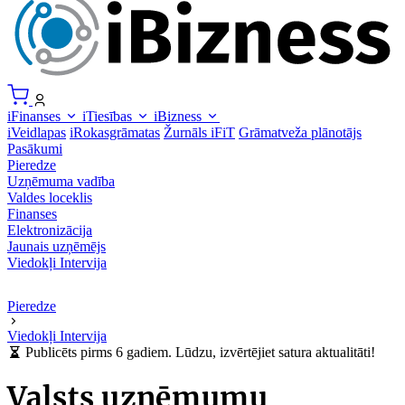
iFinanses
iTiesības
iBizness
iVeidlapas
iRokasgrāmatas
Žurnāls iFiT
Grāmatveža plānotājs
Pasākumi
Pieredze
Uzņēmuma vadība
Valdes loceklis
Finanses
Elektronizācija
Jaunais uzņēmējs
Viedokļi
Intervija
Pieredze
Viedokļi
Intervija
Publicēts pirms 6 gadiem. Lūdzu, izvērtējiet satura aktualitāti!
Valsts uzņēmumu