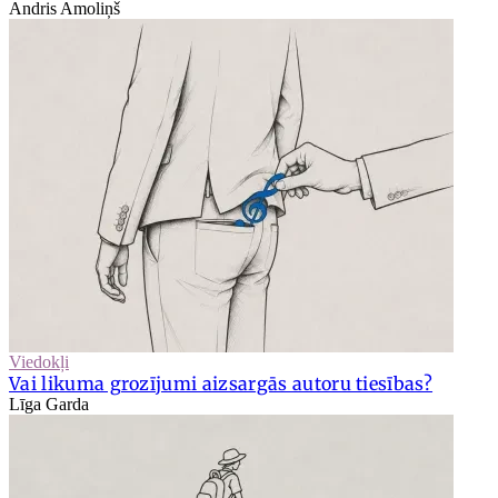
Andris Amoliņš
Viedokļi
Vai likuma grozījumi aizsargās autoru tiesības?
Līga Garda