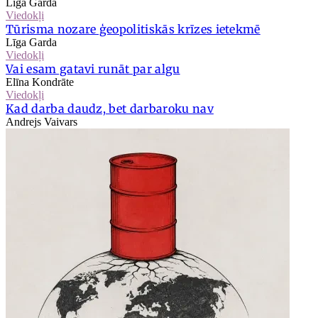
Līga Garda
Viedokļi
Tūrisma nozare ģeopolitiskās krīzes ietekmē
Līga Garda
Viedokļi
Vai esam gatavi runāt par algu
Elīna Kondrāte
Viedokļi
Kad darba daudz, bet darbaroku nav
Andrejs Vaivars