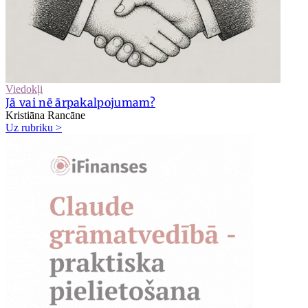
Viedokļi
Jā vai nē ārpakalpojumam?
Kristiāna Rancāne
Uz rubriku >