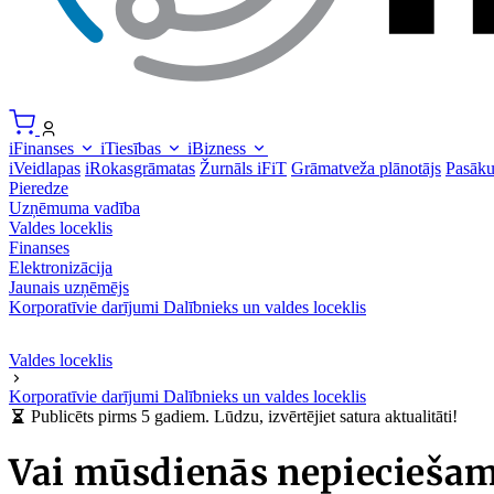
iFinanses
iTiesības
iBizness
iVeidlapas
iRokasgrāmatas
Žurnāls iFiT
Grāmatveža plānotājs
Pasāk
Pieredze
Uzņēmuma vadība
Valdes loceklis
Finanses
Elektronizācija
Jaunais uzņēmējs
Korporatīvie darījumi
Dalībnieks un valdes loceklis
Valdes loceklis
Korporatīvie darījumi
Dalībnieks un valdes loceklis
Publicēts pirms 5 gadiem. Lūdzu, izvērtējiet satura aktualitāti!
Vai mūsdienās nepiecieša