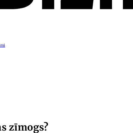
umi
ms zīmogs?