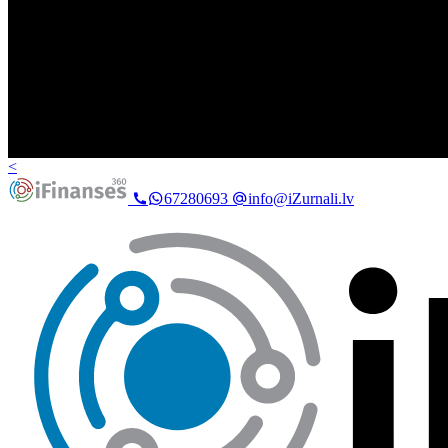
<
67280693
info@iZurnali.lv