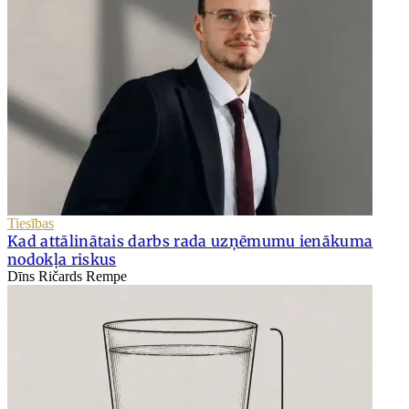
Tiesības
Kad attālinātais darbs rada uzņēmumu ienākuma
nodokļa riskus
Dīns Ričards Rempe