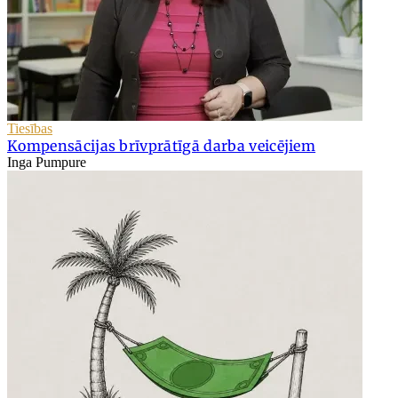
Tiesības
Kompensācijas brīvprātīgā darba veicējiem
Inga Pumpure