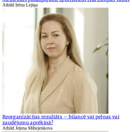
Atbild Irēna Lejiņa
Reorganizācijas rezultāts – bilancē vai peļņas vai
zaudējumu aprēķinā?
Atbild Jeļena Mihejenkova