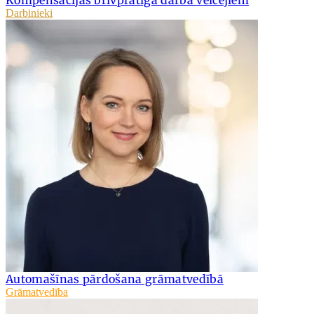
Kompensācijas brīvprātīgā darba veicējiem
Darbinieki
Automašīnas pārdošana grāmatvedībā
Grāmatvedība