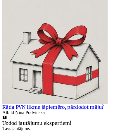
Kāda PVN likme jāpiemēro, pārdodot māju?
Atbild Ņina Podvinska
Uzdod jautājumu ekspertiem!
Tavs jautājums