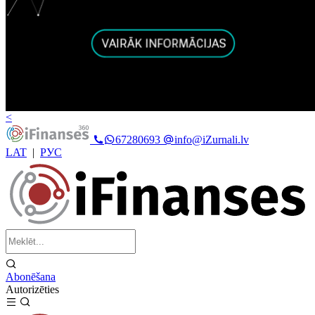
<
67280693
info@iZurnali.lv
LAT
|
РУС
Abonēšana
Autorizēties