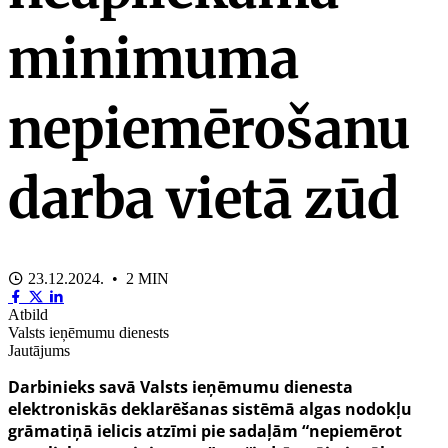
minimuma
nepiemērošanu
darba vietā zūd
23.12.2024. • 2 MIN
Atbild
Valsts ieņēmumu dienests
Jautājums
Darbinieks savā Valsts ieņēmumu dienesta
elektroniskās deklarēšanas sistēmā algas nodokļu
grāmatiņā ielicis atzīmi pie sadaļām “nepiemērot