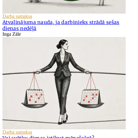
Darba samaksa
Atvaļinājuma nauda, ja darbinieks strādā sešas
dienas nedēļā
Inga Zāle
Darba samaksa