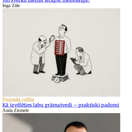
Vai svētku dienas ietilpst mēnešalgā?
Inga Zāle
Personāla vadība
Kā izvēlēties labu grāmatvedi – praktiski padomi
Anda Ziemele