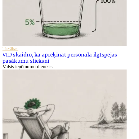
Tiesības
VID skaidro, kā aprēķināt personāla ilgtspējas
pasākumu slieksni
Valsts ieņēmumu dienests