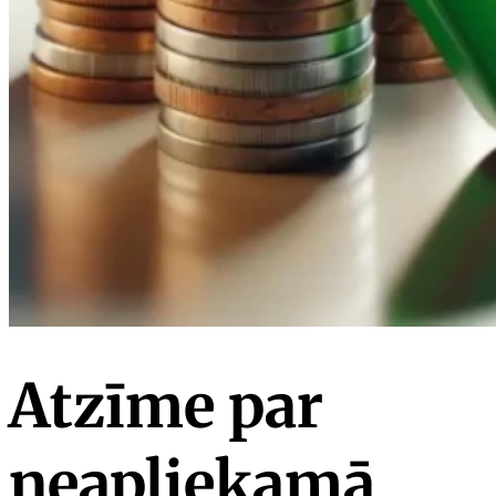
Atzīme par
neapliekamā