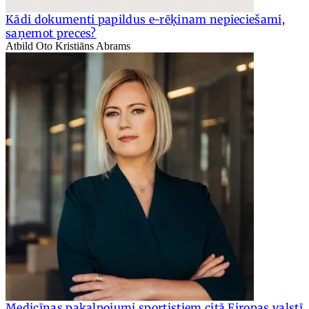
Kādi dokumenti papildus e-rēķinam nepieciešami,
saņemot preces?
Atbild Oto Kristiāns Abrams
Medicīnas pakalpojumi sportistiem citā Eiropas valstī