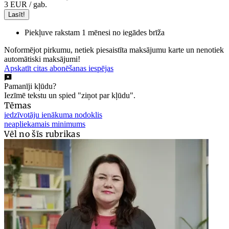
3 EUR
/ gab.
Lasīt!
Piekļuve rakstam 1 mēnesi no iegādes brīža
Noformējot pirkumu, netiek piesaistīta maksājumu karte un nenotiek
automātiski maksājumi!
Apskatīt citas abonēšanas iespējas
Pamanīji kļūdu?
Iezīmē tekstu un spied "ziņot par kļūdu".
Tēmas
iedzīvotāju ienākuma nodoklis
neapliekamais minimums
Vēl no šīs rubrikas