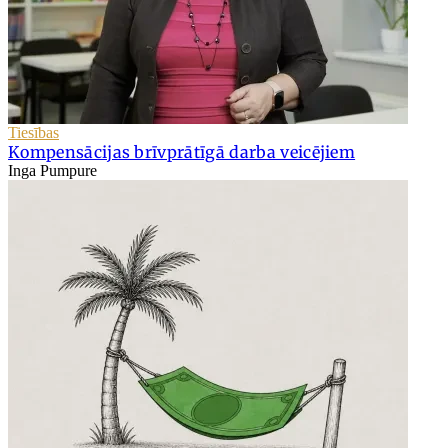
Tiesības
Kompensācijas brīvprātīgā darba veicējiem
Inga Pumpure