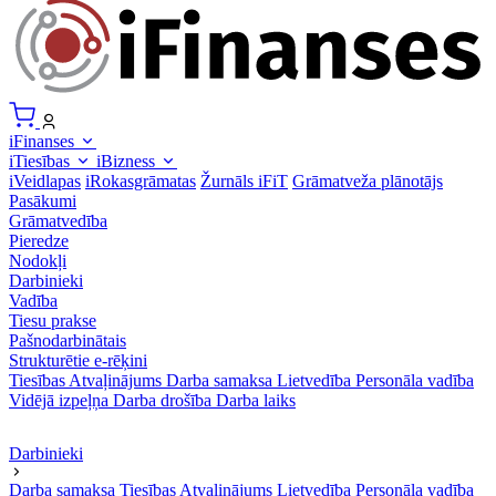
iFinanses
iTiesības
iBizness
iVeidlapas
iRokasgrāmatas
Žurnāls iFiT
Grāmatveža plānotājs
Pasākumi
Grāmatvedība
Pieredze
Nodokļi
Darbinieki
Vadība
Tiesu prakse
Pašnodarbinātais
Strukturētie e-rēķini
Tiesības
Atvaļinājums
Darba samaksa
Lietvedība
Personāla vadība
Vidējā izpeļņa
Darba drošība
Darba laiks
Darbinieki
Darba samaksa
Tiesības
Atvaļinājums
Lietvedība
Personāla vadība