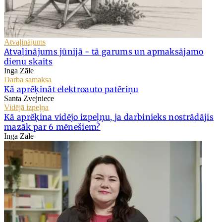
Atvaļinājums
Atvaļinājums jūnijā - tā garums un apmaksājamo
dienu skaits
Inga Zāle
Darba samaksa
Kā aprēķināt elektroauto patēriņu
Santa Zvejniece
Vidējā izpeļņa
Kā aprēķina vidējo izpeļņu, ja darbinieks nostrādājis
mazāk par 6 mēnešiem?
Inga Zāle