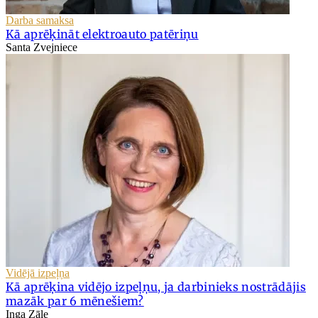
Darba samaksa
Kā aprēķināt elektroauto patēriņu
Santa Zvejniece
Vidējā izpeļņa
Kā aprēķina vidējo izpeļņu, ja darbinieks nostrādājis
mazāk par 6 mēnešiem?
Inga Zāle