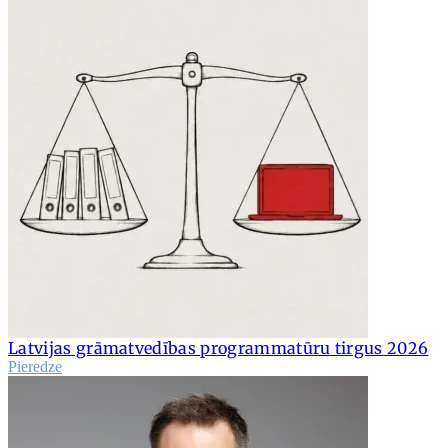
Latvijas grāmatvedības programmatūru tirgus 2026
Pieredze