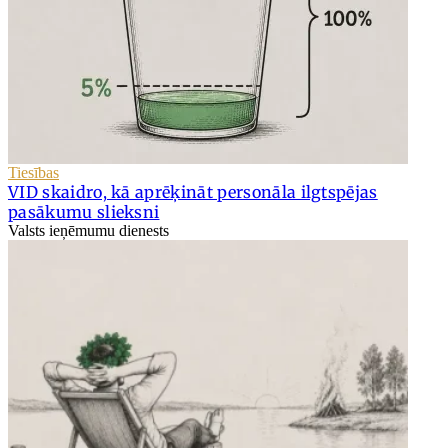
Tiesības
VID skaidro, kā aprēķināt personāla ilgtspējas
pasākumu slieksni
Valsts ieņēmumu dienests