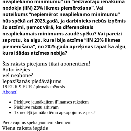
neapliekamo minimumu” un “iedzīvotāju ienākuma
nodokļa (IIN) 23% likmes piemērošana”. Vai
noteikums “nepiemērot neapliekamo minimumu”
būs spēkā arī 2025.gadā, ja darbinieks nebūs izņēmis
šo atzīmi, ņemot vērā, ka diferencētais
neapliekamais minimums zaudē spēku? Vai pareizi
saprotu, ka algu, kurai bija atzīme “IIN 23% likmes
piemērošana”, no 2025.gada aprēķinās tāpat kā algu,
kurai šādas atzīmes nebija?
Šis raksts pieejams tikai abonentiem!
Autorizējies
Vēl neabonē?
Iepazīšanās piedāvājums
18 EUR
9 EUR
/ pirmais mēnesis
Abonēt!
Piekļuve jaunākajiem iFinanses rakstiem
Piekļuve rakstu arhīvam
1x nedēļā jaunāko tēmu apkopojums e-pastā
Piedāvājums spēkā jauniem klientiem
Viena raksta iegāde