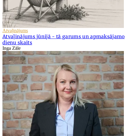
Atvaļinājums
Atvaļinājums jūnijā - tā garums un apmaksājamo
dienu skaits
Inga Zāle