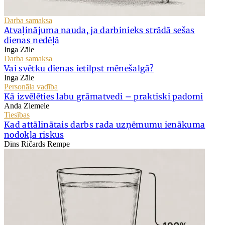
Darba samaksa
Atvaļinājuma nauda, ja darbinieks strādā sešas
dienas nedēļā
Inga Zāle
Darba samaksa
Vai svētku dienas ietilpst mēnešalgā?
Inga Zāle
Personāla vadība
Kā izvēlēties labu grāmatvedi – praktiski padomi
Anda Ziemele
Tiesības
Kad attālinātais darbs rada uzņēmumu ienākuma
nodokļa riskus
Dīns Ričards Rempe