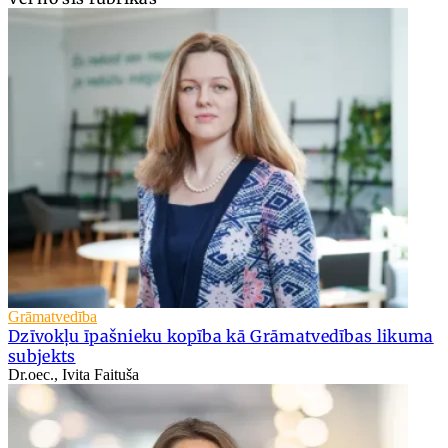
Grāmatvedība
Dzīvokļu īpašnieku kopība kā Grāmatvedības likuma
subjekts
Dr.oec., Ivita Faituša