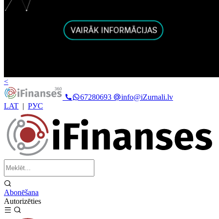
<
67280693
info@iZurnali.lv
LAT
|
РУС
Abonēšana
Autorizēties