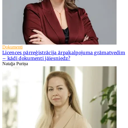
Dokumenti
Licences pārreģistrācija ārpakalpojuma grāmatvedim
– kādi dokumenti jāiesniedz?
Nataļja Puriņa