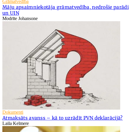
Grāmatvedība
Māju apsaimniekotāja grāmatvedība, nedrošie parādi
un UIN
Modrīte Johansone
Dokumenti
Atmaksāts avanss – kā to uzrādīt PVN deklarācijā?
Laila Kelmere