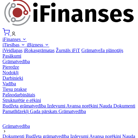
iFinanses
iTiesības
iBizness
iVeidlapas
iRokasgrāmatas
Žurnāls iFiT
Grāmatveža plānotājs
Pasākumi
Grāmatvedība
Pieredze
Nodokļi
Darbinieki
Vadība
Tiesu prakse
Pašnodarbinātais
Strukturētie e-rēķini
Budžeta grāmatvedība
Izdevumi
Avansa norēķini
Nauda
Dokumenti
Pamatlīdzekļi
Gada pārskats
Grāmatvedība
Grāmatvedība
Dokumenti
Budžeta grāmatvedība
Izdevumi
Avansa norēķini
Nauda