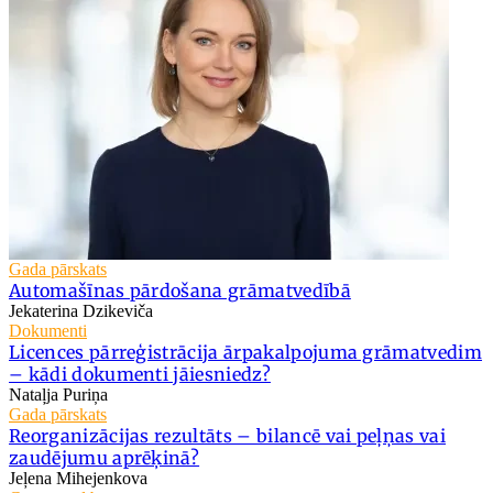
Gada pārskats
Automašīnas pārdošana grāmatvedībā
Jekaterina Dzikeviča
Dokumenti
Licences pārreģistrācija ārpakalpojuma grāmatvedim
– kādi dokumenti jāiesniedz?
Nataļja Puriņa
Gada pārskats
Reorganizācijas rezultāts – bilancē vai peļņas vai
zaudējumu aprēķinā?
Jeļena Mihejenkova