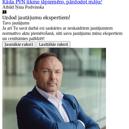
Kāda PVN likme jāpiemēro, pārdodot māju?
Atbild Ņina Podvinska
Uzdod jautājumu ekspertiem!
Tavs jautājums
Ja arī Tu savā darbā esi saskāries ar neskaidriem jautājumiem
normatīvo aktu piemērošanā, sūti savu jautājumu mūsu ekspertiem
un centīsimies palīdzēt!
Jaunākie raksti
Lasītākie raksti