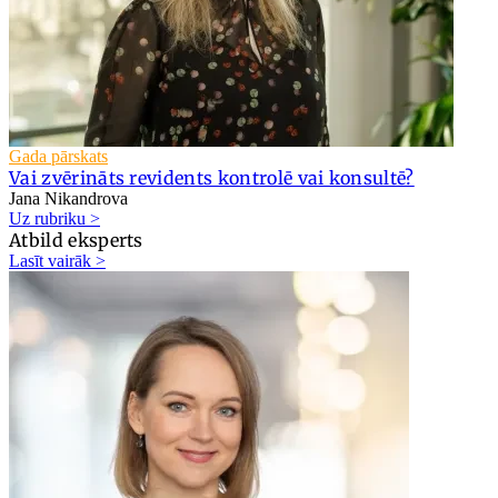
Gada pārskats
Vai zvērināts revidents kontrolē vai konsultē?
Jana Nikandrova
Uz rubriku >
Atbild eksperts
Lasīt vairāk >