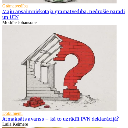
Grāmatvedība
Māju apsaimniekotāja grāmatvedība, nedrošie parādi
un UIN
Modrīte Johansone
Dokumenti
Atmaksāts avanss – kā to uzrādīt PVN deklarācijā?
Laila Kelmere