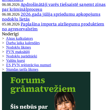
Apdrošinātāji varēs tiešsaistē saņemt ziņas
06.08.2026
par kriminālprocesu
2026.gada jūlija spriedumu apkopojums
06.08.2026
nodokļu lietās
Paplašina importa aizliegumu produktiem
05.08.2026
no agresorvalstīm
Noderīgi
>
Algas kalkulators
>
Darba laika kalendārs
>
Nodokļu likmes
>
PVN maksātāji
>
Nodokļu parādnieki
>
Valūtu kursi
>
ES PVN reģistrācijas numuri
>
Stundas tarifa likmes