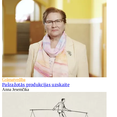
Grāmatvedība
Pašražotās produkcijas uzskaite
Anna Jesemčika