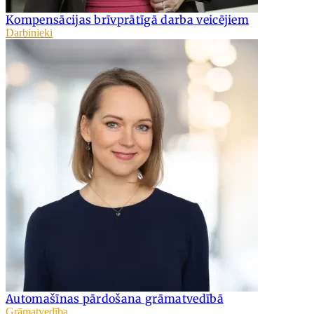
Kompensācijas brīvprātīgā darba veicējiem
Darbinieki
Automašīnas pārdošana grāmatvedībā
Grāmatvedība