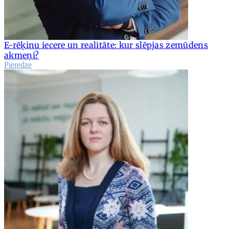
E-rēķinu iecere un realitāte: kur slēpjas zemūdens
akmeņi?
Pieredze