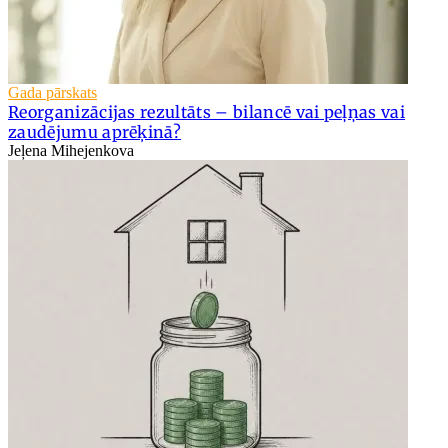
Gada pārskats
Reorganizācijas rezultāts – bilancē vai peļņas vai
zaudējumu aprēķinā?
Jeļena Mihejenkova