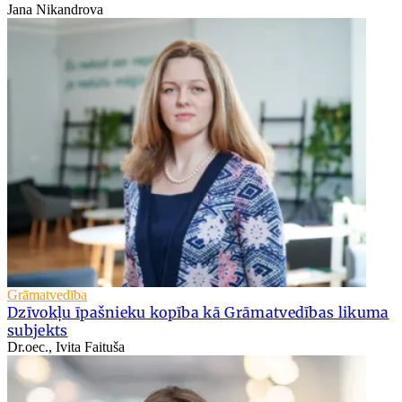
Jana Nikandrova
Grāmatvedība
Dzīvokļu īpašnieku kopība kā Grāmatvedības likuma
subjekts
Dr.oec., Ivita Faituša