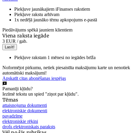
Piekļuve jaunākajiem iFinanses rakstiem
Piekļuve rakstu arhīvam
1x nedēļā jaunāko tēmu apkopojums e-pastā
Piedāvājums spēkā jauniem klientiem
Viena raksta iegāde
3 EUR
/ gab.
Lasīt!
Piekļuve rakstam 1 mēnesi no iegādes brīža
Noformējot pirkumu, netiek piesaistīta maksājumu karte un nenotiek
automātiski maksājumi!
Apskatīt citas abonēšanas iespējas
Pamanīji kļūdu?
Iezīmē tekstu un spied "ziņot par kļūdu".
Tēmas
attaisnojuma dokumenti
elektroniskie dokumenti
pavadzīme
elektroniskie rēķini
drošs elektroniskais paraksts
Vēl no šīs rubrikas