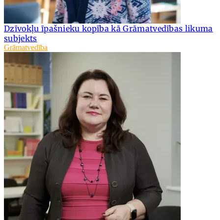
Dzīvokļu īpašnieku kopība kā Grāmatvedības likuma
subjekts
Grāmatvedība