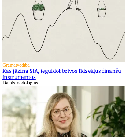
Grāmatvedība
Kas jāzina SIA, ieguldot brīvos līdzekļus finanšu
instrumentos
Dainis Vodolagins