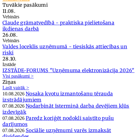
Tuvākie pasākumi
11.08.
Vebinārs
Claude grāmatvedībā - praktiska pielietošana
ikdienas darbā
26.08.
Vebinārs
Valdes loceklis uzņēmumā - tiesiskās attiecības un
riski
28.10.
Izstāde
IZSTĀDE-FORUMS "Uzņēmuma elektronizācija 2026"
Visi pasākumi >
Ziņas
Lasīt vairāk >
Nosaka kvotu izmantošanu tērauda
10.08.2026
izstrādājumiem
Nodarbināt īstermiņā darba devējiem kļūs
07.08.2026
izdevīgāk
Paredz koriģēt nodokli saistīto pušu
07.08.2026
darījumos
Sociālie uzņēmumi varēs izmaksāt
07.08.2026
dividendes