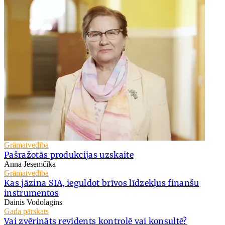
Grāmatvedība
Pašražotās produkcijas uzskaite
Anna Jesemčika
Grāmatvedība
Kas jāzina SIA, ieguldot brīvos līdzekļus finanšu
instrumentos
Dainis Vodolagins
Gada pārskats
Vai zvērināts revidents kontrolē vai konsultē?