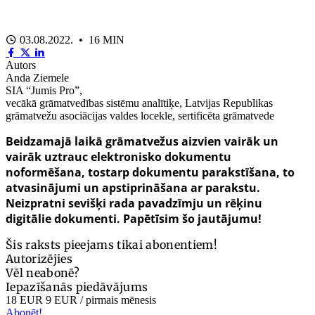
03.08.2022. • 16 MIN
Autors
Anda Ziemele
SIA “Jumis Pro”,
vecākā grāmatvedības sistēmu analītiķe, Latvijas Republikas
grāmatvežu asociācijas valdes locekle, sertificēta grāmatvede
Beidzamajā laikā grāmatvežus aizvien vairāk un
vairāk uztrauc elektronisko dokumentu
noformēšana, tostarp dokumentu parakstīšana, to
atvasinājumi un apstiprināšana ar parakstu.
Neizpratni sevišķi rada pavadzīmju un rēķinu
digitālie dokumenti. Papētīsim šo jautājumu!
Šis raksts pieejams tikai abonentiem!
Autorizējies
Vēl neabonē?
Iepazīšanās piedāvājums
18 EUR
9 EUR
/ pirmais mēnesis
Abonēt!