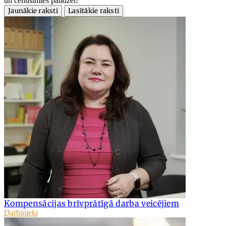
un centīsimies palīdzēt!
Jaunākie raksti
Lasītākie raksti
Kompensācijas brīvprātīgā darba veicējiem
Darbinieki