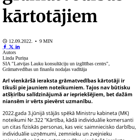
kārtotājiem
12.09.2022. • 9 MIN
Autors
Linda Puriņa
SIA "Latvijas Lauku konsultāciju un izglītības centrs",
Grāmatvedības un finanšu nodaļas vadītāja
Arī vienkāršā ieraksta grāmatvedības kārtotāji ir
tikuši pie jauniem noteikumiem. Tajos nav būtisku
atšķirību salīdzinājumā ar iepriekšējiem, bet dažām
niansēm ir vērts pievērst uzmanību.
2022.gada 3.jūnijā stājās spēkā
Ministru kabineta (MK)
noteikumi Nr.322
"Kārtība, kādā individuālie komersanti
un citas fiziskās personas, kas veic saimniecisko darbību,
individuālie uzņēmumi, zemnieku un zvejnieku