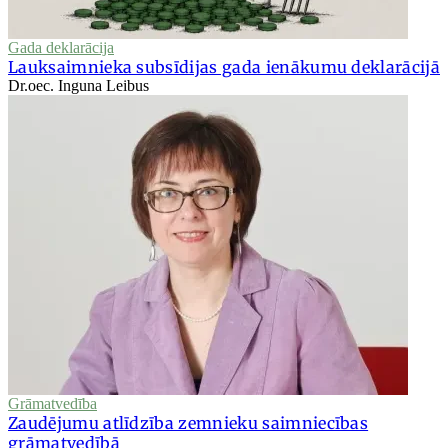
Gada deklarācija
Lauksaimnieka subsīdijas gada ienākumu deklarācijā
Dr.oec. Inguna Leibus
Grāmatvedība
Zaudējumu atlīdzība zemnieku saimniecības
grāmatvedībā