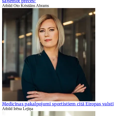
saņemot preces?
Atbild Oto Kristiāns Abrams
Medicīnas pakalpojumi sportistiem citā Eiropas valstī
Atbild Irēna Lejiņa