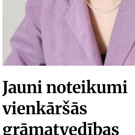
Jauni noteikumi
vienkāršās
grāmatvedības