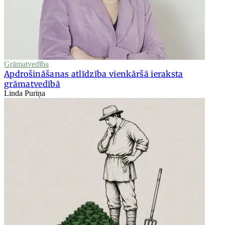
Grāmatvedība
Apdrošināšanas atlīdzība vienkāršā ieraksta
grāmatvedībā
Linda Puriņa