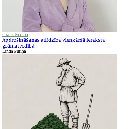
Grāmatvedība
Apdrošināšanas atlīdzība vienkāršā ieraksta
grāmatvedībā
Linda Puriņa