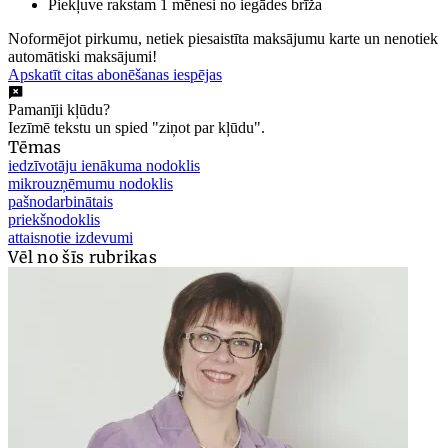
Piekļuve rakstam 1 mēnesi no iegādes brīža
Noformējot pirkumu, netiek piesaistīta maksājumu karte un nenotiek
automātiski maksājumi!
Apskatīt citas abonēšanas iespējas
Pamanīji kļūdu?
Iezīmē tekstu un spied "ziņot par kļūdu".
Tēmas
iedzīvotāju ienākuma nodoklis
mikrouzņēmumu nodoklis
pašnodarbinātais
priekšnodoklis
attaisnotie izdevumi
Vēl no šīs rubrikas