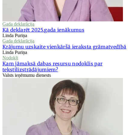
Gada deklarācija
Kā deklarēt 2025.gada ienākumus
Linda Puriņa
Gada deklarācija
Krājumu uzskaite vienkāršā ieraksta grāmatvedībā
Linda Puriņa
Nodokļi
Kam jāmaksā dabas resursu nodoklis par
tekstilizstrādājumiem?
Valsts ieņēmumu dienests