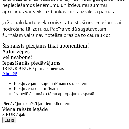
nepieciešamos ieņēmumu un izdevumu summu
aprēķinus var veikt uz bankas konta izraksta pamata.
Ja žurnālu kārto elektroniski, atbilstoši nepieciešamībai
nodrošina tā izdruku. Papīra veidā sagatavotam
žurnālam vairs nav noteikta prasība to caurauklot.
Šis raksts pieejams tikai abonentiem!
Autorizējies
Vēl neabonē?
Iepazīšanās piedāvājums
18 EUR
9 EUR
/ pirmais mēnesis
Abonēt!
Piekļuve jaunākajiem iFinanses rakstiem
Piekļuve rakstu arhīvam
1x nedēļā jaunāko tēmu apkopojums e-pastā
Piedāvājums spēkā jauniem klientiem
Viena raksta iegāde
3 EUR
/ gab.
Lasīt!