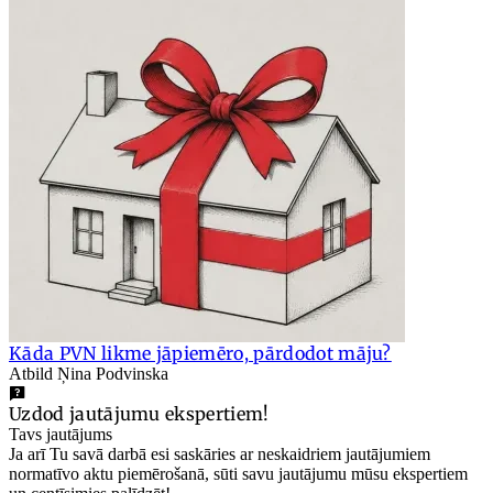
Kāda PVN likme jāpiemēro, pārdodot māju?
Atbild Ņina Podvinska
Uzdod jautājumu ekspertiem!
Tavs jautājums
Ja arī Tu savā darbā esi saskāries ar neskaidriem jautājumiem
normatīvo aktu piemērošanā, sūti savu jautājumu mūsu ekspertiem