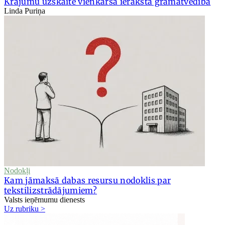
Krājumu uzskaite vienkāršā ieraksta grāmatvedībā
Linda Puriņa
Nodokļi
Kam jāmaksā dabas resursu nodoklis par
tekstilizstrādājumiem?
Valsts ieņēmumu dienests
Uz rubriku >