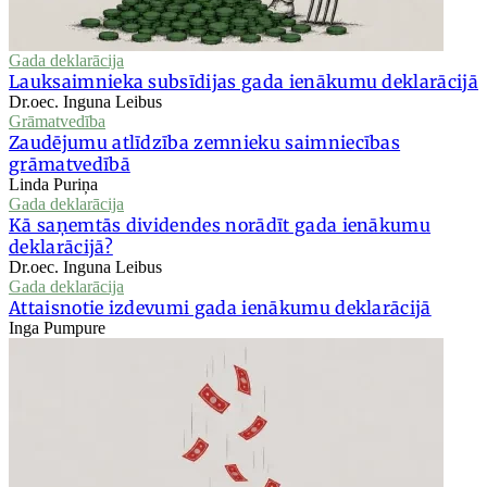
Gada deklarācija
Lauksaimnieka subsīdijas gada ienākumu deklarācijā
Dr.oec. Inguna Leibus
Grāmatvedība
Zaudējumu atlīdzība zemnieku saimniecības
grāmatvedībā
Linda Puriņa
Gada deklarācija
Kā saņemtās dividendes norādīt gada ienākumu
deklarācijā?
Dr.oec. Inguna Leibus
Gada deklarācija
Attaisnotie izdevumi gada ienākumu deklarācijā
Inga Pumpure