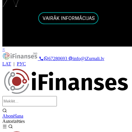
<
67280693
info@iZurnali.lv
LAT
|
РУС
Abonēšana
Autorizēties