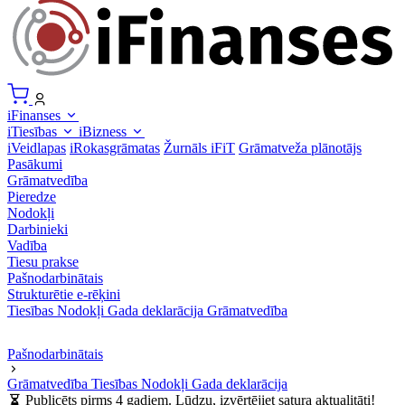
iFinanses
iTiesības
iBizness
iVeidlapas
iRokasgrāmatas
Žurnāls iFiT
Grāmatveža plānotājs
Pasākumi
Grāmatvedība
Pieredze
Nodokļi
Darbinieki
Vadība
Tiesu prakse
Pašnodarbinātais
Strukturētie e-rēķini
Tiesības
Nodokļi
Gada deklarācija
Grāmatvedība
Pašnodarbinātais
Grāmatvedība
Tiesības
Nodokļi
Gada deklarācija
Publicēts pirms 4 gadiem. Lūdzu, izvērtējiet satura aktualitāti!