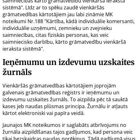
saimniecības kārto grāmatvedību vienkāršā ieraksta
sistēmā". Līdz ar to spēku zaudē vienkāršās
grāmatvedības kārtotājiem jau labi zināmie
MK
noteikumi Nr.188
"Kārtība, kādā individuālie komersanti,
individuālie uzņēmumi, zemnieku un zvejnieku
saimniecības, citas fiziskās personas, kas veic
saimniecisko darbību, kārto grāmatvedību vienkāršā
ieraksta sistēmā".
Ieņēmumu un izdevumu uzskaites
žurnāls
Vienkāršās grāmatvedības kārtotājiem joprojām
galvenais grāmatvedības reģistrs ir ieņēmumu un
izdevumu uzskaites žurnāls. To aizpilda pēc tā sauktā
kases jeb naudas plūsmas principa. Žurnālu ir atļauts
kārtot elektroniski vai papīra veidā.
Jaunajos
MK noteikumos
ir saglabāts atbrīvojums no
žurnāla aizpildīšanas tajos gadījumos, kad persona veic
tikai bezskaidras naudas norēķinus. Tādā gadījumā visus