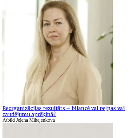
Reorganizācijas rezultāts – bilancē vai peļņas vai
zaudējumu aprēķinā?
Atbild Jeļena Mihejenkova