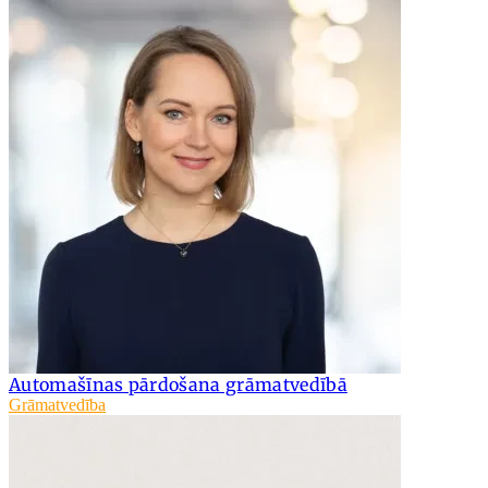
Automašīnas pārdošana grāmatvedībā
Grāmatvedība