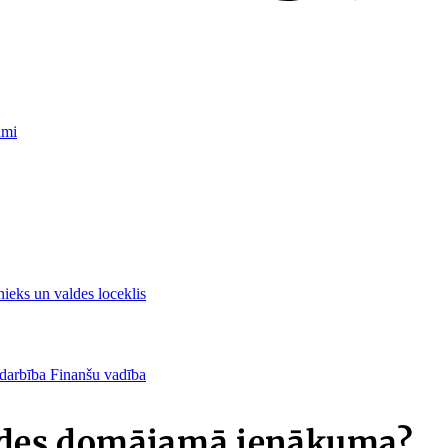
umi
nieks un valdes loceklis
 darbība
Finanšu vadība
aldes domājamā ienākuma?