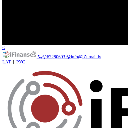
<
67280693
info@iZurnali.lv
LAT
|
РУС