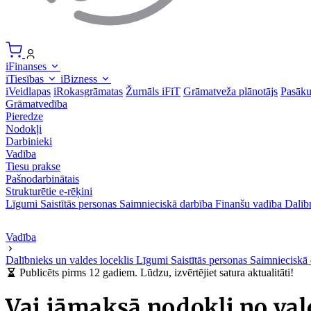
iFinanses
iTiesības
iBizness
iVeidlapas
iRokasgrāmatas
Žurnāls iFiT
Grāmatveža plānotājs
Pasāk
Grāmatvedība
Pieredze
Nodokļi
Darbinieki
Vadība
Tiesu prakse
Pašnodarbinātais
Strukturētie e-rēķini
Līgumi
Saistītās personas
Saimnieciskā darbība
Finanšu vadība
Dalīb
Vadība
Dalībnieks un valdes loceklis
Līgumi
Saistītās personas
Saimnieciskā
Publicēts pirms 12 gadiem. Lūdzu, izvērtējiet satura aktualitāti!
Vai jāmaksā nodokļi no v