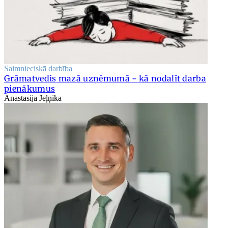
Saimnieciskā darbība
Grāmatvedis mazā uzņēmumā - kā nodalīt darba
pienākumus
Anastasija Jeļņika