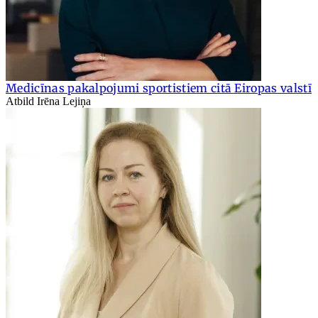
Medicīnas pakalpojumi sportistiem citā Eiropas valstī
Atbild Irēna Lejiņa