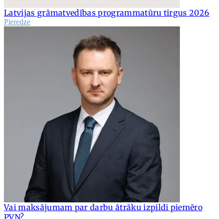
Latvijas grāmatvedības programmatūru tirgus 2026
Pieredze
Vai maksājumam par darbu ātrāku izpildi piemēro
PVN?