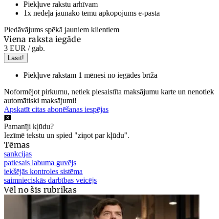
Piekļuve rakstu arhīvam
1x nedēļā jaunāko tēmu apkopojums e-pastā
Piedāvājums spēkā jauniem klientiem
Viena raksta iegāde
3 EUR
/ gab.
Lasīt!
Piekļuve rakstam 1 mēnesi no iegādes brīža
Noformējot pirkumu, netiek piesaistīta maksājumu karte un nenotiek
automātiski maksājumi!
Apskatīt citas abonēšanas iespējas
Pamanīji kļūdu?
Iezīmē tekstu un spied "ziņot par kļūdu".
Tēmas
sankcijas
patiesais labuma guvējs
iekšējās kontroles sistēma
saimnieciskās darbības veicējs
Vēl no šīs rubrikas