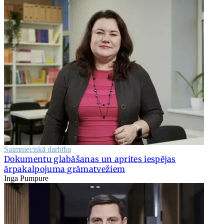
Saimnieciskā darbība
Dokumentu glabāšanas un aprites iespējas
ārpakalpojuma grāmatvežiem
Inga Pumpure