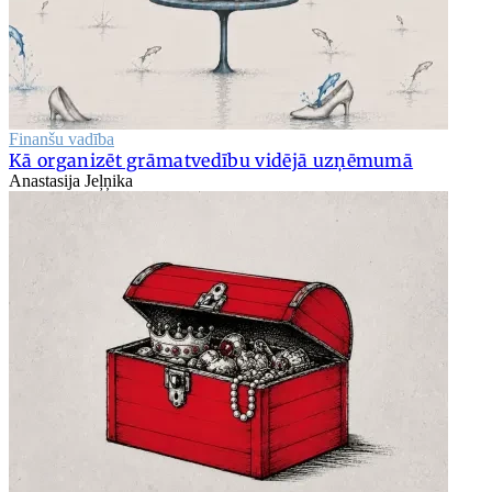
Finanšu vadība
Kā organizēt grāmatvedību vidējā uzņēmumā
Anastasija Jeļņika