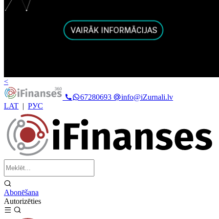
<
67280693
info@iZurnali.lv
LAT
|
РУС
Abonēšana
Autorizēties