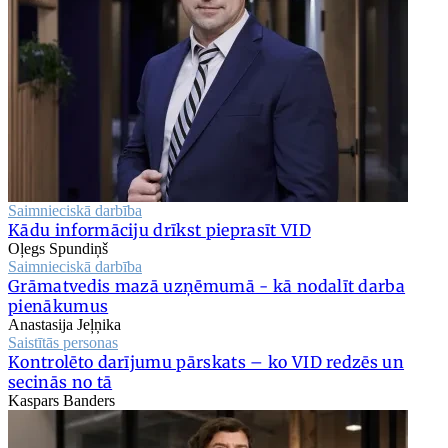
Saimnieciskā darbība
Kādu informāciju drīkst pieprasīt VID
Oļegs Spundiņš
Saimnieciskā darbība
Grāmatvedis mazā uzņēmumā - kā nodalīt darba
pienākumus
Anastasija Jeļņika
Saistītās personas
Kontrolēto darījumu pārskats – ko VID redzēs un
secinās no tā
Kaspars Banders