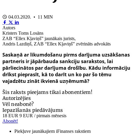
04.03.2020. • 11 MIN
Autors
Kristers Toms Losāns
ZAB “Ellex Kļaviņš” jaunākais jurists,
Andris Lazdiņš, ZAB “Ellex Kļaviņš” zvērināts advokāts
Saskaņā ar likumdošanu pirms darījuma uzsākšanas
partneris ir jāpārbauda sankciju sarakstos, lai
pārliecinātos par darījuma drošību. Kādu informāciju
drīkst pieprasīt, kā to darīt un ko par šo tēmu
vajadzētu zināt ikvienā uzņēmumā?
Šis raksts pieejams tikai abonentiem!
Autorizējies
Vēl neabonē?
Iepazīšanās piedāvājums
18 EUR
9 EUR
/ pirmais mēnesis
Abonēt!
Piekļuve jaunākajiem iFinanses rakstiem