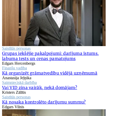
Saistītās personas
Grupas iekšējie pakalpojumi: darījuma īstums,
labuma tests un cenas pamatojums
Edgars Hercenbergs
Finanšu vadība
Kā organizēt grāmatvedību vidējā uzņēmumā
Anastasija Jeļņika
Saimnieciskā darbība
Vai VID zina vairāk, nekā domājam?
Kristers Zālītis
Saistītās personas
Kā nosaka kontrolēto darījumu summu?
Edgars Vilnis