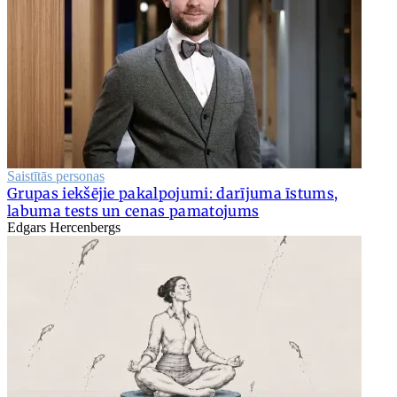
Saistītās personas
Grupas iekšējie pakalpojumi: darījuma īstums,
labuma tests un cenas pamatojums
Edgars Hercenbergs