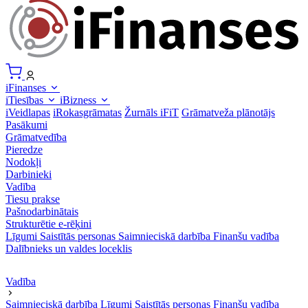
iFinanses
iTiesības
iBizness
iVeidlapas
iRokasgrāmatas
Žurnāls iFiT
Grāmatveža plānotājs
Pasākumi
Grāmatvedība
Pieredze
Nodokļi
Darbinieki
Vadība
Tiesu prakse
Pašnodarbinātais
Strukturētie e-rēķini
Līgumi
Saistītās personas
Saimnieciskā darbība
Finanšu vadība
Dalībnieks un valdes loceklis
Vadība
Saimnieciskā darbība
Līgumi
Saistītās personas
Finanšu vadība