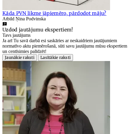
Kāda PVN likme jāpiemēro, pārdodot māju?
Atbild Ņina Podvinska
Uzdod jautājumu ekspertiem!
Tavs jautājums
Ja arī Tu savā darbā esi saskāries ar neskaidriem jautājumiem
normatīvo aktu piemērošanā, sūti savu jautājumu mūsu ekspertiem
un centīsimies palīdzēt!
Jaunākie raksti
Lasītākie raksti