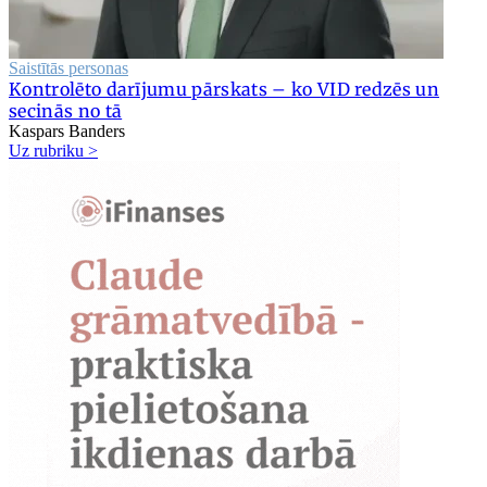
Saistītās personas
Kontrolēto darījumu pārskats – ko VID redzēs un
secinās no tā
Kaspars Banders
Uz rubriku >