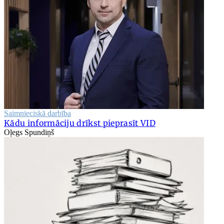
Saimnieciskā darbība
Kādu informāciju drīkst pieprasīt VID
Oļegs Spundiņš