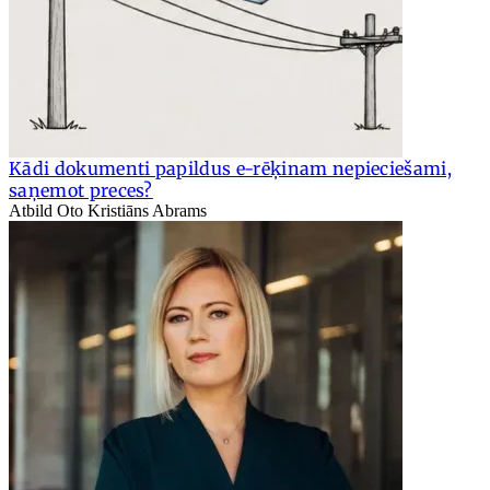
Kādi dokumenti papildus e-rēķinam nepieciešami,
saņemot preces?
Atbild Oto Kristiāns Abrams