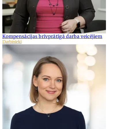
Kompensācijas brīvprātīgā darba veicējiem
Darbinieki