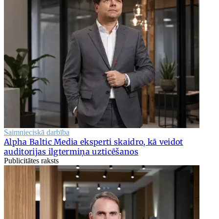
Saimnieciskā darbība
Alpha Baltic Media eksperti skaidro, kā veidot
auditorijas ilgtermiņa uzticēšanos
Publicitātes raksts