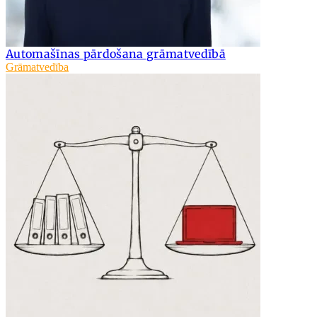
Automašīnas pārdošana grāmatvedībā
Grāmatvedība