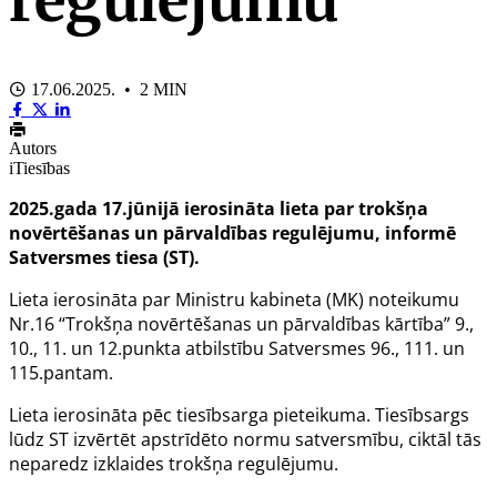
17.06.2025. • 2 MIN
Autors
iTiesības
2025.gada 17.jūnijā ierosināta lieta par trokšņa
novērtēšanas un pārvaldības regulējumu, informē
Satversmes tiesa (ST).
Lieta ierosināta par Ministru kabineta (MK) noteikumu
Nr.16 “Trokšņa novērtēšanas un pārvaldības kārtība”
9.
,
10.
,
11.
un
12.punkta
atbilstību Satversmes
96.
,
111.
un
115.pantam
.
Lieta ierosināta pēc tiesībsarga pieteikuma. Tiesībsargs
lūdz ST izvērtēt apstrīdēto normu satversmību, ciktāl tās
neparedz izklaides trokšņa regulējumu.