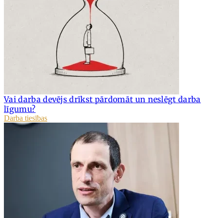
Vai darba devējs drīkst pārdomāt un neslēgt darba
līgumu?
Darba tiesības