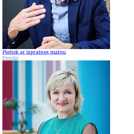
Pietiek ar izpratnes maiņu
Pieredze