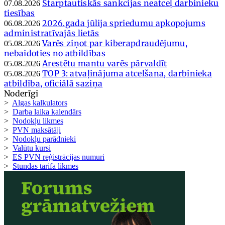
Starptautiskās sankcijas neatceļ darbinieku
07.08.2026
tiesības
2026.gada jūlija spriedumu apkopojums
06.08.2026
administratīvajās lietās
Varēs ziņot par kiberapdraudējumu,
05.08.2026
nebaidoties no atbildības
Arestētu mantu varēs pārvaldīt
05.08.2026
TOP 3: atvaļinājuma atcelšana, darbinieka
05.08.2026
atbildība, oficiālā saziņa
Noderīgi
>
Algas kalkulators
>
Darba laika kalendārs
>
Nodokļu likmes
>
PVN maksātāji
>
Nodokļu parādnieki
>
Valūtu kursi
>
ES PVN reģistrācijas numuri
>
Stundas tarifa likmes