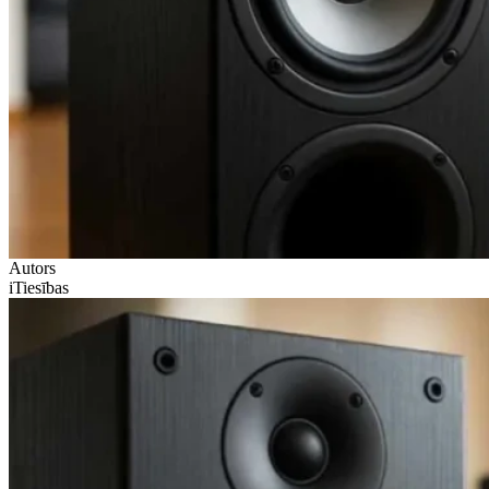
Autors
iTiesības