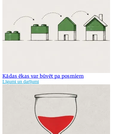
Kādas ēkas var būvēt pa posmiem
Līgumi un darījumi