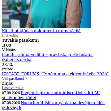
Kā labot kļūdas dokumentu numerācijā
Lietvedība
Tuvākie pasākumi
11.08.
Vebinārs
Claude grāmatvedībā - praktiska pielietošana
ikdienas darbā
28.10.
Izstāde
IZSTĀDE-FORUMS "Uzņēmuma elektronizācija 2026"
Visi pasākumi >
Ziņas
Lasīt vairāk >
Pieņemti pirmie administratīvie akti MI
07.08.2026
sistēmu izstrādei
Nodarbināt īstermiņā darba devējiem kļūs
07.08.2026
izdevīgāk