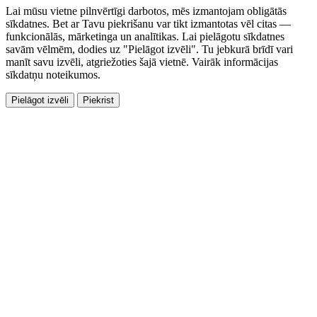
Lai mūsu vietne pilnvērtīgi darbotos, mēs izmantojam obligātās
sīkdatnes. Bet ar Tavu piekrišanu var tikt izmantotas vēl citas —
funkcionālās, mārketinga un analītikas. Lai pielāgotu sīkdatnes
savām vēlmēm, dodies uz "Pielāgot izvēli". Tu jebkurā brīdī vari
manīt savu izvēli, atgriežoties šajā vietnē. Vairāk informācijas
sīkdatņu noteikumos.
Pielāgot izvēli
Piekrist