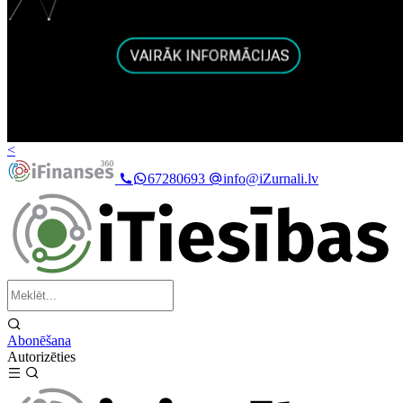
<
67280693
info@iZurnali.lv
Abonēšana
Autorizēties