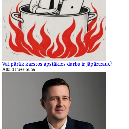
Vai pārāk karstos apstākļos darbs ir jāpārtrauc?
Atbild Inese Sūna