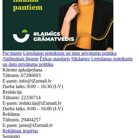
Par mums
Lietošanas noteikumi un datu privātuma politika
Attālinātais līgums
Ētikas standarts
Sīkdatnes
Lietošanas noteikumi
un datu privātuma politika
Klientu apkalpošana
Tālrunis:
67280693
E-pasts:
info@iZurnali.lv
Darba laiks:
8:00 – 16:30
(I-V)
Redakcija
Tālrunis:
22330714
E-pasts:
redakcija@iZurnali.lv
Darba laiks:
8:00 – 16:00
(I-V)
Reklāma
Tālrunis:
29404257
E-pasts:
janis@iZurnali.lv
Reklāmas iespējas
Semināri