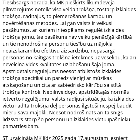
Tiesībsargs norāda, ka MK piešķirts likumdevēja
pilnvarojums noteikt visa veida trokšņa, tostarp izklaides
trokšņa, rādītājus, to piemērošanas kārtību un
novērtēšanas metodes. Lai gan valsts ir veikusi
pasākumus, ar kuriem ir iespējams regulēt izklaides
trokšņa jomu, šie pasākumi nav veikti pienācīgā kārtībā
un tie nenodrošina personu tiesību uz mājokļa
neaizskaramību efektīvu aizsardzību, nepasargā
personas no kaitīgās trokšņa ietekmes uz veselību, kā arī
neveicina vides kvalitātes uzlabošanu šajā jomā.
Apstrīdētais regulējums neesot atbilstošs izklaides
trokšņa specifikai un paredz vienīgi ar mūzikas
atskaņošanu un cita ar sabiedrisko kārtību saistītā
trokšņa kontroli. Nepilnveidojot apstrīdētajās normās
ietverto regulējumu, valsts radījusi situāciju, ka izklaides
vietu radītā trokšņa dēļ personas ilgstoši nespēj baudīt
mieru savā mājoklī. Neesot nodrošināts arī taisnīgs
līdzsvars starp šo personu un izklaides vietu īpašnieku
pamattiesībām.
ST uzaicināja MK līdz 2025.gada 17.augustam iesniegt