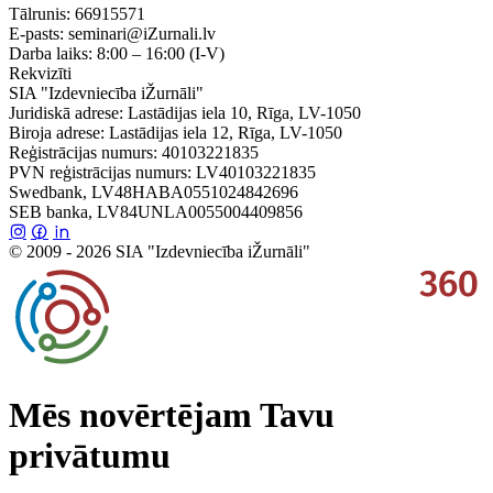
Tālrunis:
66915571
E-pasts:
seminari@iZurnali.lv
Darba laiks:
8:00 – 16:00
(I-V)
Rekvizīti
SIA "Izdevniecība iŽurnāli"
Juridiskā adrese: Lastādijas iela 10, Rīga, LV-1050
Biroja adrese: Lastādijas iela 12, Rīga, LV-1050
Reģistrācijas numurs: 40103221835
PVN reģistrācijas numurs: LV40103221835
Swedbank, LV48HABA0551024842696
SEB banka, LV84UNLA0055004409856
© 2009 - 2026 SIA "Izdevniecība iŽurnāli"
Mēs novērtējam Tavu
privātumu