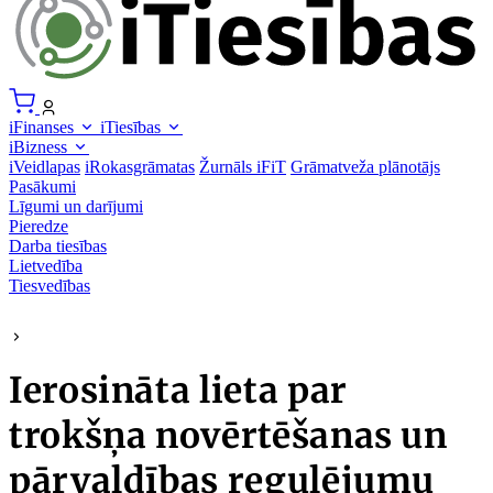
iFinanses
iTiesības
iBizness
iVeidlapas
iRokasgrāmatas
Žurnāls iFiT
Grāmatveža plānotājs
Pasākumi
Līgumi un darījumi
Pieredze
Darba tiesības
Lietvedība
Tiesvedības
Ierosināta lieta par
trokšņa novērtēšanas un
pārvaldības regulējumu