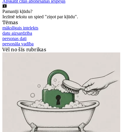
Apskatīt citas abonēšanas iespējas
Pamanīji kļūdu?
Iezīmē tekstu un spied "ziņot par kļūdu".
Tēmas
mākslīgais intelekts
datu aizsardzība
personas dati
personāla vadība
Vēl no šīs rubrikas