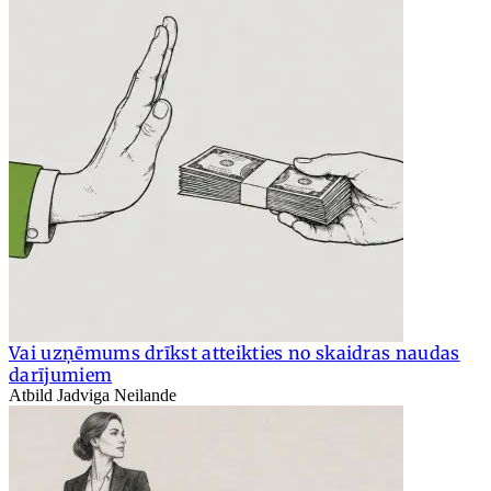
Vai uzņēmums drīkst atteikties no skaidras naudas
darījumiem
Atbild Jadviga Neilande