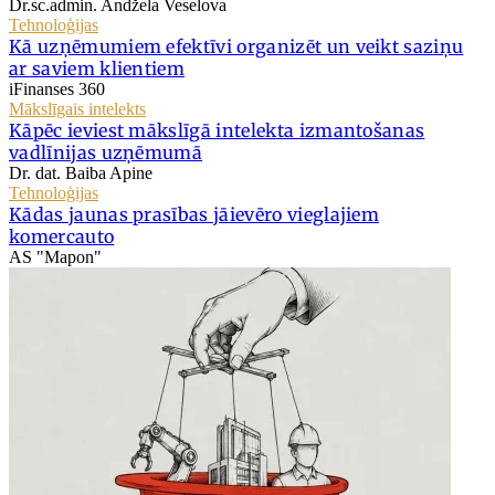
Dr.sc.admin. Andžela Veselova
Tehnoloģijas
Kā uzņēmumiem efektīvi organizēt un veikt saziņu
ar saviem klientiem
iFinanses 360
Mākslīgais intelekts
Kāpēc ieviest mākslīgā intelekta izmantošanas
vadlīnijas uzņēmumā
Dr. dat. Baiba Apine
Tehnoloģijas
Kādas jaunas prasības jāievēro vieglajiem
komercauto
AS "Mapon"