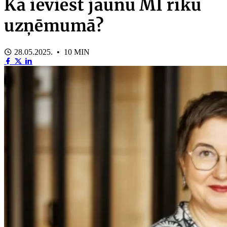
Kā ieviest jaunu MI rīku
uzņēmumā?
28.05.2025. • 10 MIN