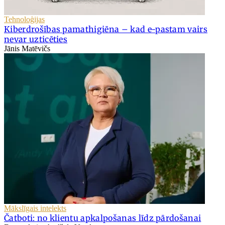
Tehnoloģijas
Kiberdrošības pamathigiēna – kad e-pastam vairs
nevar uzticēties
Jānis Matēvičs
Mākslīgais intelekts
Čatboti: no klientu apkalpošanas līdz pārdošanai