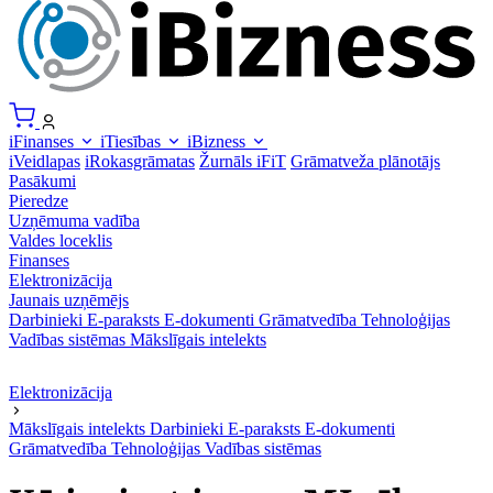
iFinanses
iTiesības
iBizness
iVeidlapas
iRokasgrāmatas
Žurnāls iFiT
Grāmatveža plānotājs
Pasākumi
Pieredze
Uzņēmuma vadība
Valdes loceklis
Finanses
Elektronizācija
Jaunais uzņēmējs
Darbinieki
E-paraksts
E-dokumenti
Grāmatvedība
Tehnoloģijas
Vadības sistēmas
Mākslīgais intelekts
Elektronizācija
Mākslīgais intelekts
Darbinieki
E-paraksts
E-dokumenti
Grāmatvedība
Tehnoloģijas
Vadības sistēmas