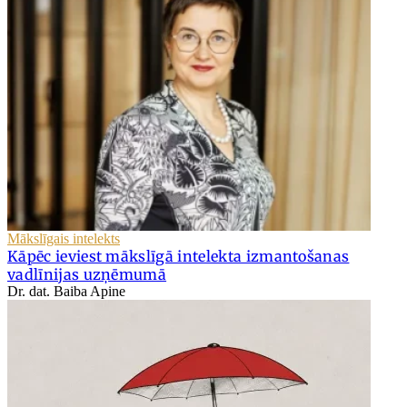
Mākslīgais intelekts
Kāpēc ieviest mākslīgā intelekta izmantošanas
vadlīnijas uzņēmumā
Dr. dat. Baiba Apine