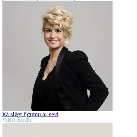
Kā slēgt līgumu ar sevi
Valdes loceklis