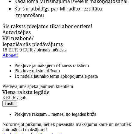
Kāda loma MI risinājuma izvēlē ir mākoņdatošanai
Kurš ir atbildīgs par MI radīto rezultātu
izmantošanu
Šis raksts pieejams tikai abonentiem!
Autorizējies
Vēl neabonē?
Iepazīšanās piedāvājums
18 EUR
9 EUR
/ pirmais mēnesis
Abonēt!
Piekļuve jaunākajiem iBizness rakstiem
Piekļuve rakstu arhīvam
1x nedēļā jaunāko tēmu apkopojums e-pastā
Piedāvājums spēkā jauniem klientiem
Viena raksta iegāde
3 EUR
/ gab.
Lasīt!
Piekļuve rakstam 1 mēnesi no iegādes brīža
Noformējot pirkumu, netiek piesaistīta maksājumu karte un nenotiek
automātiski maksājumi!