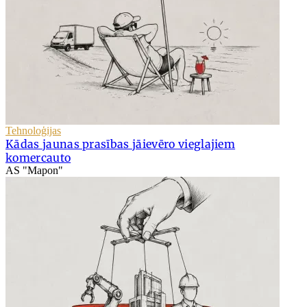
Tehnoloģijas
Kādas jaunas prasības jāievēro vieglajiem
komercauto
AS "Mapon"