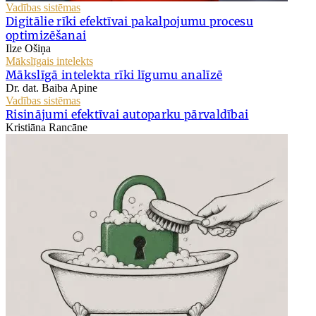
Vadības sistēmas
Digitālie rīki efektīvai pakalpojumu procesu
optimizēšanai
Ilze Ošiņa
Mākslīgais intelekts
Mākslīgā intelekta rīki līgumu analīzē
Dr. dat. Baiba Apine
Vadības sistēmas
Risinājumi efektīvai autoparku pārvaldībai
Kristiāna Rancāne