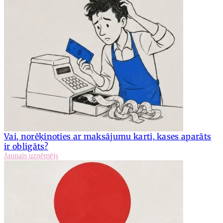
Vai, norēķinoties ar maksājumu karti, kases aparāts
ir obligāts?
Jaunais uzņēmējs