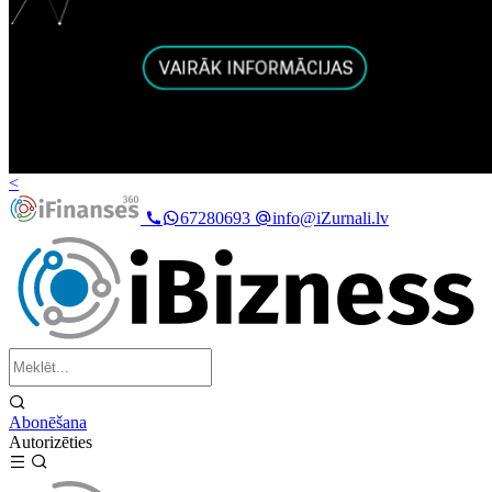
<
67280693
info@iZurnali.lv
Abonēšana
Autorizēties