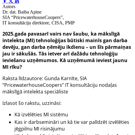
Autors
Dr. dat. Baiba Apine
SIA “PricewaterhouseCoopers”,
IT konsultāciju direktore, CISA, PMP
2025.gada pavasarī vairs nav šaubu, ka mākslīgā
intelekta (MI) tehnoloģijas būtiski mainīs gan darba
devēju, gan darba ņēmēju ikdienu – un šīs pārmaiņas
jau ir sākušās. Tās ietver arī dažādu tehnoloģiju
ieviešanu uzņēmumos. Kā uzņēmumā ieviest jaunu
MI rīku?
Raksta līdzautore: Gunda Karnīte, SIA
“PricewaterhouseCoopers” IT konsultāciju nodaļas
mākslīgā intelekta speciāliste
Izlasot šo rakstu, uzzināsi:
Kā izvēlēties MI sistēmu
Kas ir darbsemināri un kā tie var palīdzēt izvēlēties
jēgpilnu MI risinājumu