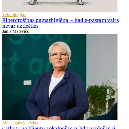
Tehnoloģijas
Kiberdrošības pamathigiēna – kad e-pastam vairs
nevar uzticēties
Jānis Matēvičs
Mākslīgais intelekts
Čatboti: no klientu apkalpošanas līdz pārdošanai