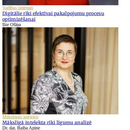
Vadības sistēmas
Digitālie rīki efektīvai pakalpojumu procesu
optimizēšanai
Ilze Ošiņa
Mākslīgais intelekts
Mākslīgā intelekta rīki līgumu analīzē
Dr. dat. Baiba Apine