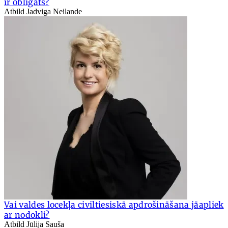
ir obligāts?
Atbild Jadviga Neilande
Vai valdes locekļa civiltiesiskā apdrošināšana jāapliek
ar nodokli?
Atbild Jūlija Sauša