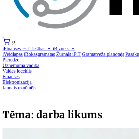
iFinanses
iTiesības
iBizness
iVeidlapas
iRokasgrāmatas
Žurnāls iFiT
Grāmatveža plānotājs
Pasāk
Pieredze
Uzņēmuma vadība
Valdes loceklis
Finanses
Elektronizācija
Jaunais uzņēmējs
Tēma: darba likums