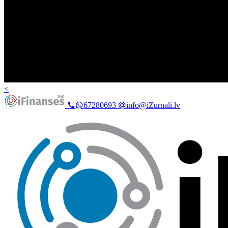
<
67280693
info@iZurnali.lv