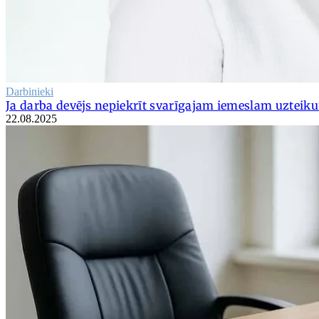
Darbinieki
Ja darba devējs nepiekrīt svarīgajam iemeslam uzteik
22.08.2025