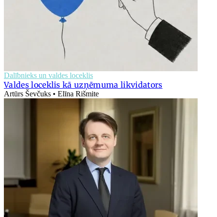
Dalībnieks un valdes loceklis
Valdes loceklis kā uzņēmuma likvidators
Artūrs Ševčuks • Elīna Rišmite