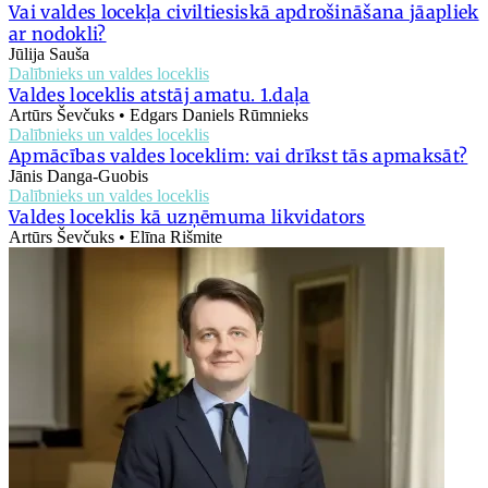
Vai valdes locekļa civiltiesiskā apdrošināšana jāapliek
ar nodokli?
Jūlija Sauša
Dalībnieks un valdes loceklis
Valdes loceklis atstāj amatu. 1.daļa
Artūrs Ševčuks • Edgars Daniels Rūmnieks
Dalībnieks un valdes loceklis
Apmācības valdes loceklim: vai drīkst tās apmaksāt?
Jānis Danga-Guobis
Dalībnieks un valdes loceklis
Valdes loceklis kā uzņēmuma likvidators
Artūrs Ševčuks • Elīna Rišmite