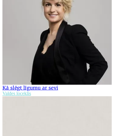
Kā slēgt līgumu ar sevi
Valdes loceklis