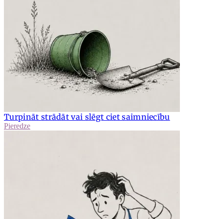
Turpināt strādāt vai slēgt ciet saimniecību
Pieredze