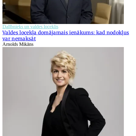
Dalībnieks un valdes loceklis
Valdes locekļa domājamais ienākums: kad nodokļus
var nemaksāt
Arnolds Mikāns