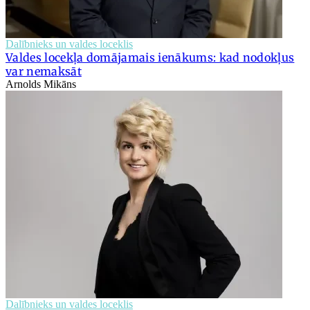
Dalībnieks un valdes loceklis
Valdes locekļa domājamais ienākums: kad nodokļus
var nemaksāt
Arnolds Mikāns
Dalībnieks un valdes loceklis