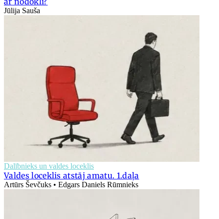
ar nodokli?
Jūlija Sauša
Dalībnieks un valdes loceklis
Valdes loceklis atstāj amatu. 1.daļa
Artūrs Ševčuks • Edgars Daniels Rūmnieks