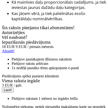
Kā mainīsies daļu proporcionālais sadalījums, ja tiek
ieviestas jaunas dažādu daļu kategorijas.
Kas jāņem vērā, ja tiek palielinātas esošo
kapitāldaļu nominālvērtības.
Šis raksts pieejams tikai abonentiem!
Autorizējies
Vēl neabonē?
Iepazīšanās piedāvājums
18 EUR
9 EUR
/ pirmais mēnesis
Abonēt!
Piekļuve jaunākajiem iBizness rakstiem
Piekļuve rakstu arhīvam
1x nedēļā jaunāko tēmu apkopojums e-pastā
Piedāvājums spēkā jauniem klientiem
Viena raksta iegāde
3 EUR
/ gab.
Lasīt!
Piekļuve rakstam 1 mēnesi no iegādes brīža
Noformējot pirkumu, netiek piesaistīta maksājumu karte un nenotiek