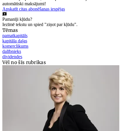
automātiski maksājumi!
Apskatīt citas abonēšanas iespējas
Pamanīji kļūdu?
Iezīmē tekstu un spied "ziņot par kļūdu".
Tēmas
pamatkapitāls
kapitāla daļas
komerclikums
dalībnieks
dividendes
Vēl no šīs rubrikas