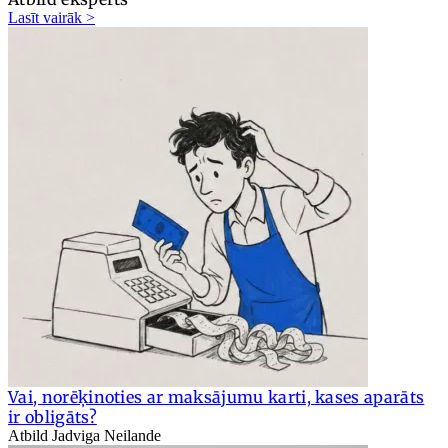
Lasīt vairāk >
Vai, norēķinoties ar maksājumu karti, kases aparāts
ir obligāts?
Atbild Jadviga Neilande