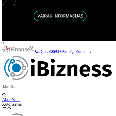
<
67280693
info@iZurnali.lv
Abonēšana
Autorizēties