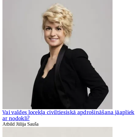
Vai valdes locekļa civiltiesiskā apdrošināšana jāapliek
ar nodokli?
Atbild Jūlija Sauša