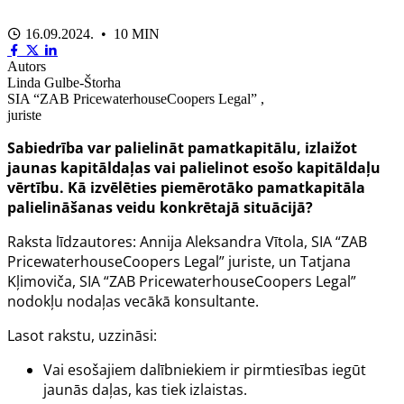
16.09.2024. • 10 MIN
Autors
Linda Gulbe-Štorha
SIA “ZAB PricewaterhouseCoopers Legal” ,
juriste
Sabiedrība var palielināt pamatkapitālu, izlaižot
jaunas kapitāldaļas vai palielinot esošo kapitāldaļu
vērtību. Kā izvēlēties piemērotāko pamatkapitāla
palielināšanas veidu konkrētajā situācijā?
Raksta līdzautores: Annija Aleksandra Vītola, SIA “ZAB
PricewaterhouseCoopers Legal” juriste, un Tatjana
Kļimoviča, SIA “ZAB PricewaterhouseCoopers Legal”
nodokļu nodaļas vecākā konsultante.
Lasot rakstu, uzzināsi:
Vai
esošajiem dalībniekiem ir pirmtiesības iegūt
jaunās daļas, kas tiek izlaistas.