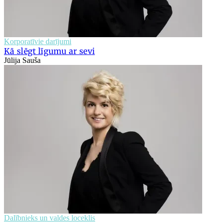
Korporatīvie darījumi
Kā slēgt līgumu ar sevi
Jūlija Sauša
Dalībnieks un valdes loceklis