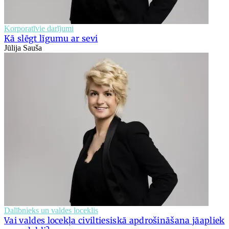
Korporatīvie darījumi
Kā slēgt līgumu ar sevi
Jūlija Sauša
Dalībnieks un valdes loceklis
Vai valdes locekļa civiltiesiskā apdrošināšana jāapliek