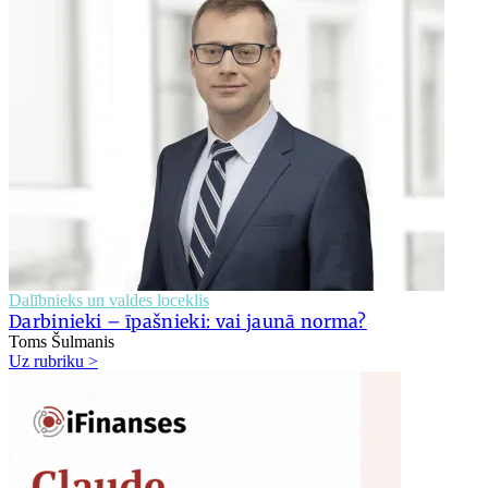
Dalībnieks un valdes loceklis
Darbinieki – īpašnieki: vai jaunā norma?
Toms Šulmanis
Uz rubriku >