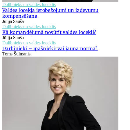
Dalībnieks un valdes loceklis
Valdes locekļa ierobežojumi un izdevumu
kompensēšana
Jūlija Sauša
Dalībnieks un valdes loceklis
Kā komandējumā nosūtīt valdes locekli?
Jūlija Sauša
Dalībnieks un valdes loceklis
Darbinieki – īpašnieki: vai jaunā norma?
Toms Šulmanis