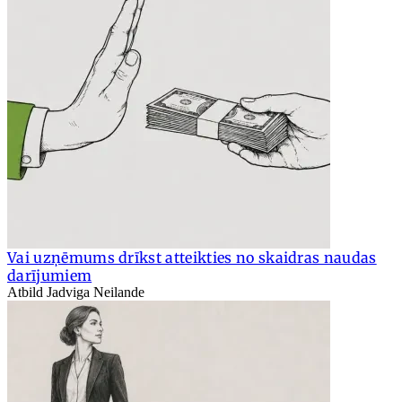
Vai uzņēmums drīkst atteikties no skaidras naudas
darījumiem
Atbild Jadviga Neilande