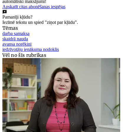
automātiski maksājumi!
Apskatīt citas abonēšanas iespējas
Pamanīji kļūdu?
Iezīmē tekstu un spied "ziņot par kļūdu".
Tēmas
darba samaksa
skaidrā nauda
avansa norēķini
iedzīvotāju ienākuma nodoklis
Vēl no šīs rubrikas