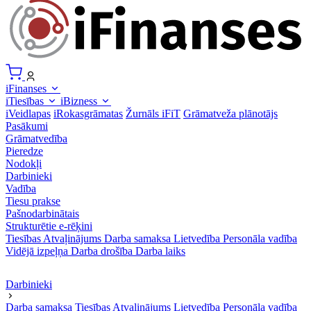
iFinanses
iTiesības
iBizness
iVeidlapas
iRokasgrāmatas
Žurnāls iFiT
Grāmatveža plānotājs
Pasākumi
Grāmatvedība
Pieredze
Nodokļi
Darbinieki
Vadība
Tiesu prakse
Pašnodarbinātais
Strukturētie e-rēķini
Tiesības
Atvaļinājums
Darba samaksa
Lietvedība
Personāla vadība
Vidējā izpeļņa
Darba drošība
Darba laiks
Darbinieki
Darba samaksa
Tiesības
Atvaļinājums
Lietvedība
Personāla vadība