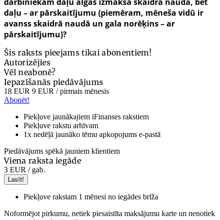
darbiniekam daļu algas izmaksā skaidrā naudā, bet
daļu – ar pārskaitījumu (piemēram, mēneša vidū ir
avanss skaidrā naudā un gala norēķins – ar
pārskaitījumu)?
Šis raksts pieejams tikai abonentiem!
Autorizējies
Vēl neabonē?
Iepazīšanās piedāvājums
18 EUR
9 EUR
/ pirmais mēnesis
Abonēt!
Piekļuve jaunākajiem iFinanses rakstiem
Piekļuve rakstu arhīvam
1x nedēļā jaunāko tēmu apkopojums e-pastā
Piedāvājums spēkā jauniem klientiem
Viena raksta iegāde
3 EUR
/ gab.
Lasīt!
Piekļuve rakstam 1 mēnesi no iegādes brīža
Noformējot pirkumu, netiek piesaistīta maksājumu karte un nenotiek