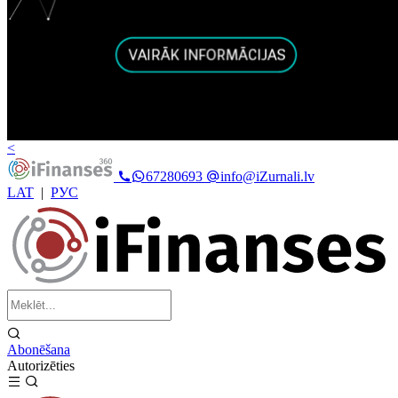
<
67280693
info@iZurnali.lv
LAT
|
РУС
Abonēšana
Autorizēties