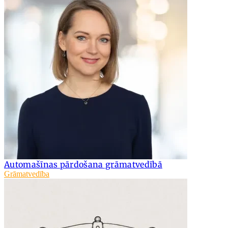
Automašīnas pārdošana grāmatvedībā
Grāmatvedība