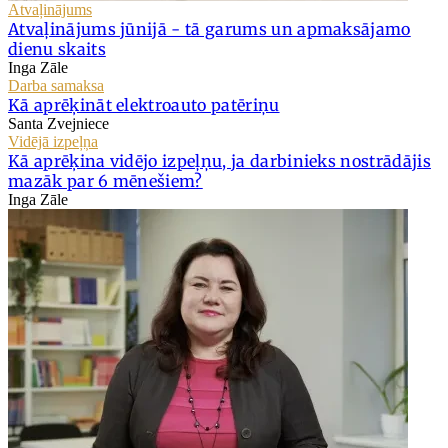
Atvaļinājums
Atvaļinājums jūnijā - tā garums un apmaksājamo
dienu skaits
Inga Zāle
Darba samaksa
Kā aprēķināt elektroauto patēriņu
Santa Zvejniece
Vidējā izpeļņa
Kā aprēķina vidējo izpeļņu, ja darbinieks nostrādājis
mazāk par 6 mēnešiem?
Inga Zāle