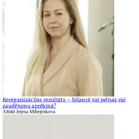
Reorganizācijas rezultāts – bilancē vai peļņas vai
zaudējumu aprēķinā?
Atbild Jeļena Mihejenkova