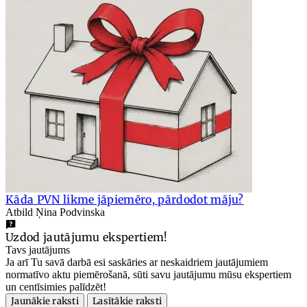
Kāda PVN likme jāpiemēro, pārdodot māju?
Atbild Ņina Podvinska
Uzdod jautājumu ekspertiem!
Tavs jautājums
Ja arī Tu savā darbā esi saskāries ar neskaidriem jautājumiem
normatīvo aktu piemērošanā, sūti savu jautājumu mūsu ekspertiem
un centīsimies palīdzēt!
Jaunākie raksti
Lasītākie raksti