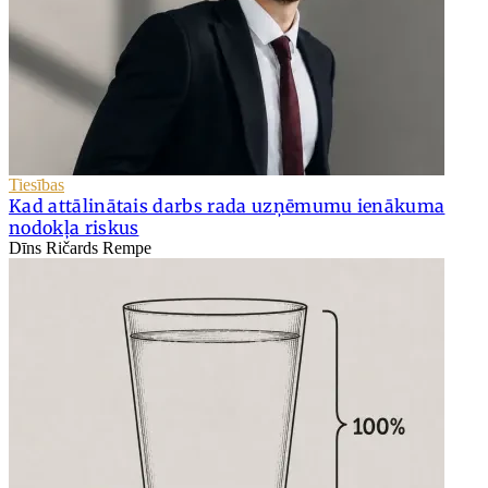
Tiesības
Kad attālinātais darbs rada uzņēmumu ienākuma
nodokļa riskus
Dīns Ričards Rempe