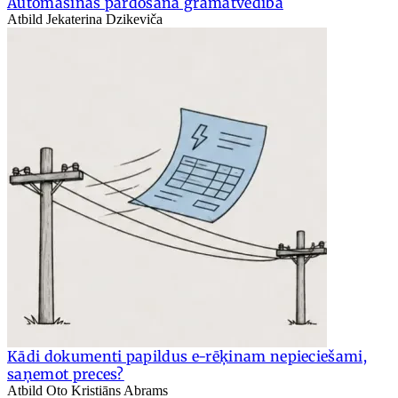
Automašīnas pārdošana grāmatvedībā
Atbild Jekaterina Dzikeviča
Kādi dokumenti papildus e-rēķinam nepieciešami,
saņemot preces?
Atbild Oto Kristiāns Abrams