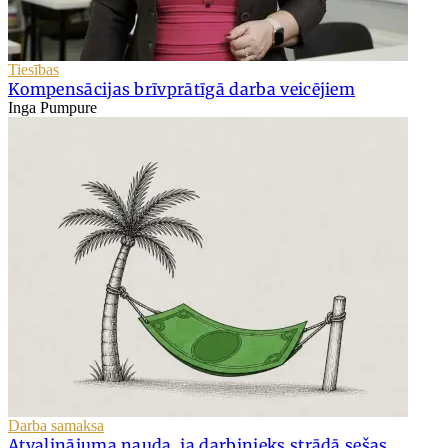
Tiesības
Kompensācijas brīvprātīgā darba veicējiem
Inga Pumpure
Darba samaksa
Atvaļinājuma nauda, ja darbinieks strādā sešas