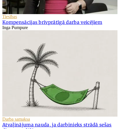
Tiesības
Kompensācijas brīvprātīgā darba veicējiem
Inga Pumpure
Darba samaksa
Atvaļinājuma nauda, ja darbinieks strādā sešas