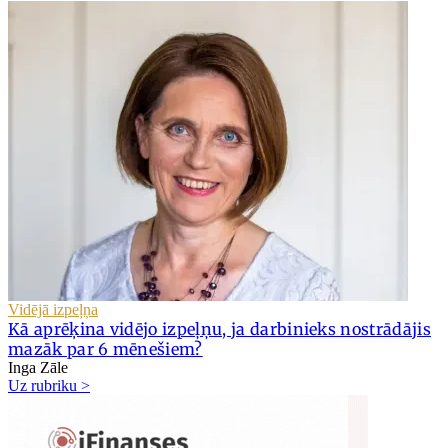
Vidējā izpeļņa
Kā aprēķina vidējo izpeļņu, ja darbinieks nostrādājis
mazāk par 6 mēnešiem?
Inga Zāle
Uz rubriku >