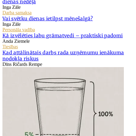
dienas nedēļā
Inga Zāle
Darba samaksa
Vai svētku dienas ietilpst mēnešalgā?
Inga Zāle
Personāla vadība
Kā izvēlēties labu grāmatvedi – praktiski padomi
Anda Ziemele
Tiesības
Kad attālinātais darbs rada uzņēmumu ienākuma
nodokļa riskus
Dīns Ričards Rempe