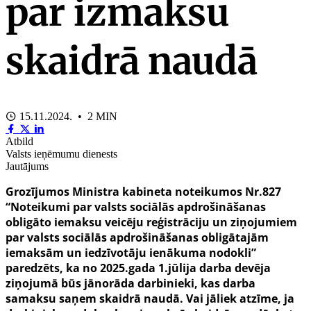
par izmaksu
skaidrā naudā
15.11.2024. • 2 MIN
Atbild
Valsts ieņēmumu dienests
Jautājums
Grozījumos Ministra kabineta noteikumos Nr.827
“Noteikumi par valsts sociālās apdrošināšanas
obligāto iemaksu veicēju reģistrāciju un ziņojumiem
par valsts sociālās apdrošināšanas obligātajām
iemaksām un iedzīvotāju ienākuma nodokli”
paredzēts, ka no 2025.gada 1.jūlija darba devēja
ziņojumā būs jānorāda darbinieki, kas darba
samaksu saņem skaidrā naudā. Vai jāliek atzīme, ja