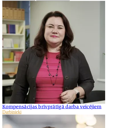
Kompensācijas brīvprātīgā darba veicējiem
Darbinieki