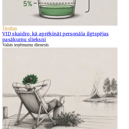
Tiesības
VID skaidro, kā aprēķināt personāla ilgtspējas
pasākumu slieksni
Valsts ieņēmumu dienests