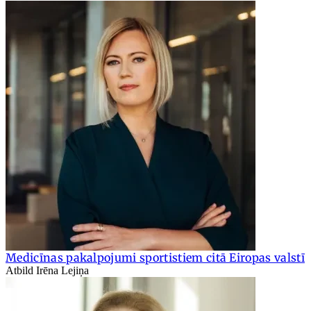
Medicīnas pakalpojumi sportistiem citā Eiropas valstī
Atbild Irēna Lejiņa