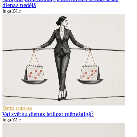
dienas nedēļā
Inga Zāle
Darba samaksa
Vai svētku dienas ietilpst mēnešalgā?
Inga Zāle