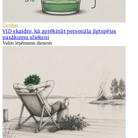
Tiesības
VID skaidro, kā aprēķināt personāla ilgtspējas
pasākumu slieksni
Valsts ieņēmumu dienests