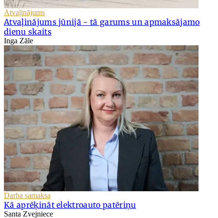
Atvaļinājums
Atvaļinājums jūnijā - tā garums un apmaksājamo
dienu skaits
Inga Zāle
Darba samaksa
Kā aprēķināt elektroauto patēriņu
Santa Zvejniece