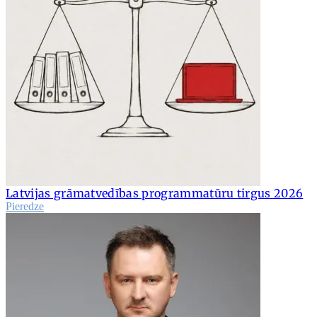
Latvijas grāmatvedības programmatūru tirgus 2026
Pieredze