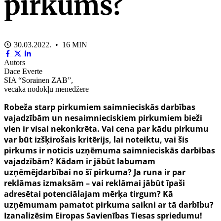
pirkums?
30.03.2022. • 16 MIN
Autors
Dace Everte
SIA “Sorainen ZAB”,
vecākā nodokļu menedžere
Robeža starp pirkumiem saimnieciskās darbības
vajadzībām un nesaimnieciskiem pirkumiem bieži
vien ir visai nekonkrēta. Vai cena par kādu pirkumu
var būt izšķirošais kritērijs, lai noteiktu, vai šis
pirkums ir noticis uzņēmuma saimnieciskās darbības
vajadzībām? Kādam ir jābūt labumam
uzņēmējdarbībai no šī pirkuma? Ja runa ir par
reklāmas izmaksām – vai reklāmai jābūt īpaši
adresētai potenciālajam mērķa tirgum? Kā
uzņēmumam pamatot pirkuma saikni ar tā darbību?
Izanalizēsim Eiropas Savienības Tiesas spriedumu!