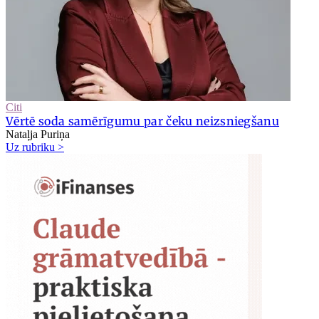
Citi
Vērtē soda samērīgumu par čeku neizsniegšanu
Nataļja Puriņa
Uz rubriku >