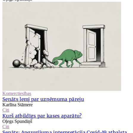
Komerctiesības
Senāts lemj par uzņēmuma pāreju
Karlīna Stāmere
Citi
Kurš atbildīgs par kases aparātu?
Oļegs Spundiņš
Citi
Senāts: Apgrozījuma interpretācija Covid-19 atbalsta