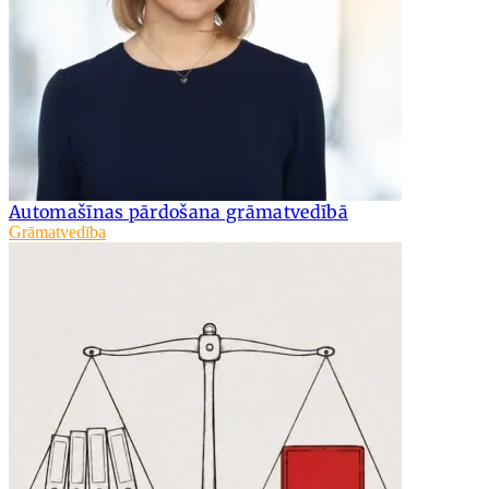
Automašīnas pārdošana grāmatvedībā
Grāmatvedība