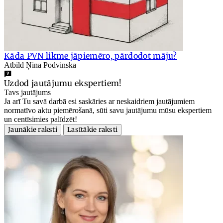
Kāda PVN likme jāpiemēro, pārdodot māju?
Atbild Ņina Podvinska
Uzdod jautājumu ekspertiem!
Tavs jautājums
Ja arī Tu savā darbā esi saskāries ar neskaidriem jautājumiem
normatīvo aktu piemērošanā, sūti savu jautājumu mūsu ekspertiem
un centīsimies palīdzēt!
Jaunākie raksti
Lasītākie raksti