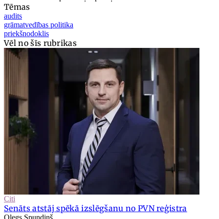
Tēmas
audits
grāmatvedības politika
priekšnodoklis
Vēl no šīs rubrikas
Citi
Senāts atstāj spēkā izslēgšanu no PVN reģistra
Oļegs Spundiņš