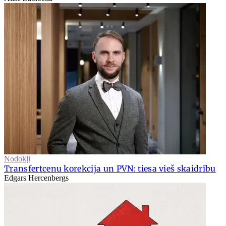
Nodokļi
Transfertcenu korekcija un PVN: tiesa vieš skaidrību
Edgars Hercenbergs