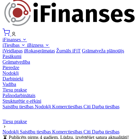
iFinanses
iTiesības
iBizness
iVeidlapas
iRokasgrāmatas
Žurnāls iFiT
Grāmatveža plānotājs
Pasākumi
Grāmatvedība
Pieredze
Nodokļi
Darbinieki
Vadība
Tiesu prakse
Pašnodarbinātais
Strukturētie e-rēķini
Saistību tiesības
Nodokļi
Komerctiesības
Citi
Darba tiesības
Tiesu prakse
Nodokļi
Saistību tiesības
Komerctiesības
Citi
Darba tiesības
Publicēts pirms 4 gadiem. Lūdzu, izvērtējiet satura aktualitāti!