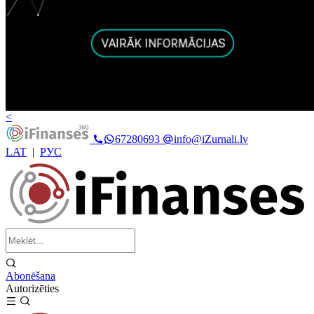
<
67280693
info@iZurnali.lv
LAT
|
РУС
Abonēšana
Autorizēties