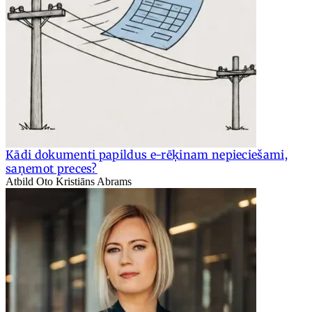
Kādi dokumenti papildus e-rēķinam nepieciešami,
saņemot preces?
Atbild Oto Kristiāns Abrams