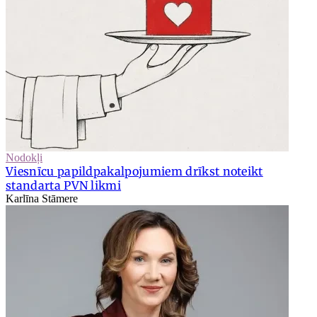
Nodokļi
Viesnīcu papildpakalpojumiem drīkst noteikt
standarta PVN likmi
Karlīna Stāmere