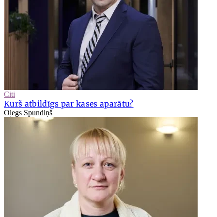
Citi
Kurš atbildīgs par kases aparātu?
Oļegs Spundiņš