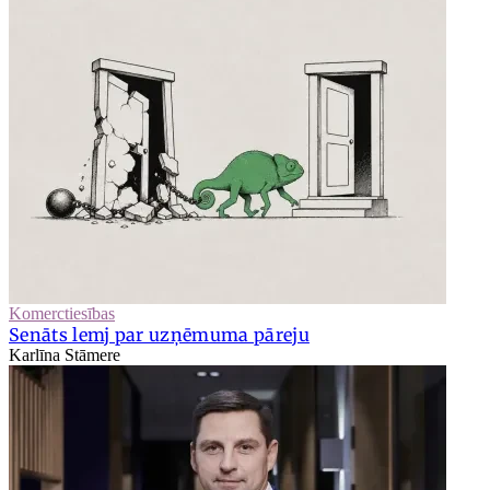
Komerctiesības
Senāts lemj par uzņēmuma pāreju
Karlīna Stāmere