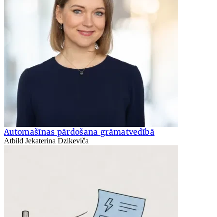
Automašīnas pārdošana grāmatvedībā
Atbild Jekaterina Dzikeviča