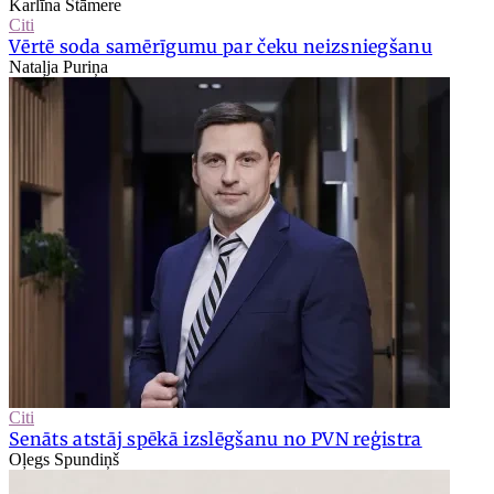
Karlīna Stāmere
Citi
Vērtē soda samērīgumu par čeku neizsniegšanu
Nataļja Puriņa
Citi
Senāts atstāj spēkā izslēgšanu no PVN reģistra
Oļegs Spundiņš