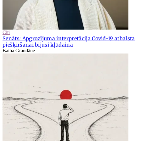
Citi
Senāts: Apgrozījuma interpretācija Covid-19 atbalsta
piešķiršanai bijusi kļūdaina
Baiba Grandāne