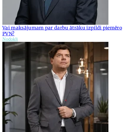
Vai maksājumam par darbu ātrāku izpildi piemēro
PVN?
Nodokļi