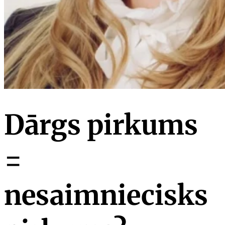
Dārgs pirkums
=
nesaimniecisks