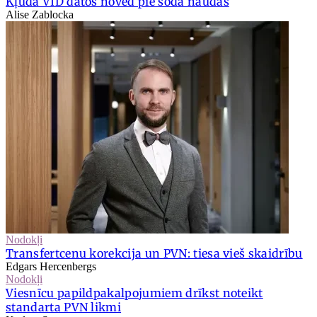
Kļūda VID datos noved pie soda naudas
Alise Zablocka
Nodokļi
Transfertcenu korekcija un PVN: tiesa vieš skaidrību
Edgars Hercenbergs
Nodokļi
Viesnīcu papildpakalpojumiem drīkst noteikt
standarta PVN likmi