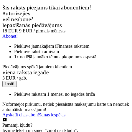
Šis raksts pieejams tikai abonentiem!
Autorizējies
Vēl neabonē?
Iepazīšanās piedāvājums
18 EUR
9 EUR
/ pirmais mēnesis
Abonēt!
Piekļuve jaunākajiem iFinanses rakstiem
Piekļuve rakstu arhīvam
1x nedēļā jaunāko tēmu apkopojums e-pastā
Piedāvājums spēkā jauniem klientiem
Viena raksta iegāde
3 EUR
/ gab.
Lasīt!
Piekļuve rakstam 1 mēnesi no iegādes brīža
Noformējot pirkumu, netiek piesaistīta maksājumu karte un nenotiek
automātiski maksājumi!
Apskatīt citas abonēšanas iespējas
Pamanīji kļūdu?
Iezīmē tekstu un spied "ziņot par kļūdu".