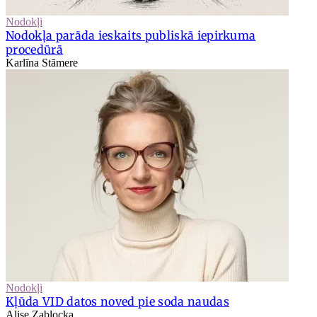
Nodokļi
Nodokļa parāda ieskaits publiskā iepirkuma
procedūrā
Karlīna Stāmere
Nodokļi
Kļūda VID datos noved pie soda naudas
Alise Zablocka