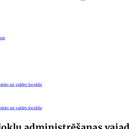
umi
nieks un valdes loceklis
nieks un valdes loceklis
okļu administrēšanas vaja