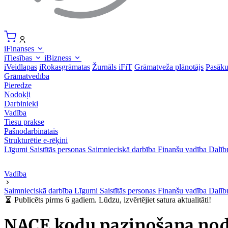
iFinanses
iTiesības
iBizness
iVeidlapas
iRokasgrāmatas
Žurnāls iFiT
Grāmatveža plānotājs
Pasāk
Grāmatvedība
Pieredze
Nodokļi
Darbinieki
Vadība
Tiesu prakse
Pašnodarbinātais
Strukturētie e-rēķini
Līgumi
Saistītās personas
Saimnieciskā darbība
Finanšu vadība
Dalīb
Vadība
Saimnieciskā darbība
Līgumi
Saistītās personas
Finanšu vadība
Dalīb
Publicēts pirms 6 gadiem. Lūdzu, izvērtējiet satura aktualitāti!
NACE kodu paziņošana nod