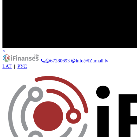
<
67280693
info@iZurnali.lv
LAT
|
РУС