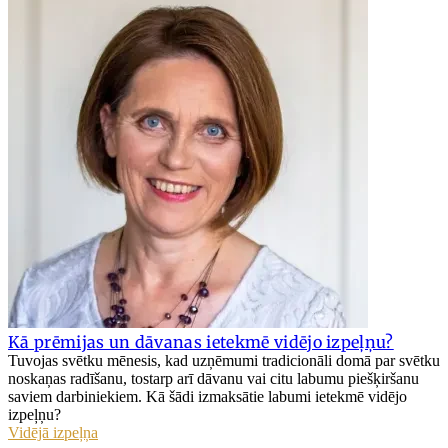
Kā prēmijas un dāvanas ietekmē vidējo izpeļņu?
Tuvojas svētku mēnesis, kad uzņēmumi tradicionāli domā par svētku
noskaņas radīšanu, tostarp arī dāvanu vai citu labumu piešķiršanu
saviem darbiniekiem. Kā šādi izmaksātie labumi ietekmē vidējo
izpeļņu?
Vidējā izpeļņa