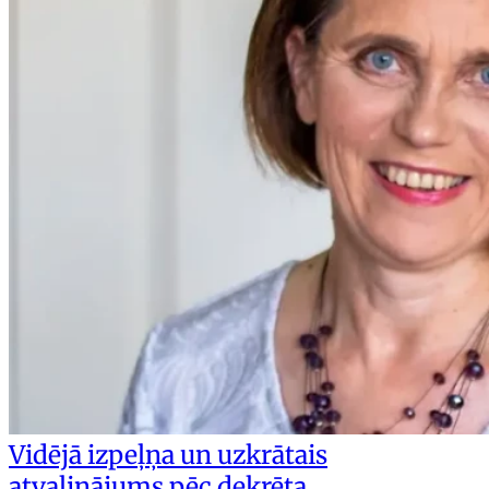
Vidējā izpeļņa un uzkrātais
atvaļinājums pēc dekrēta