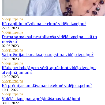
Vidējā izpeļņa
Kā papildu brīvdiena ietekmē vidējo izpeļņu?
22.09.2023
Vidējā izpeļņa
Darba samaksai neatbilstoša vidējā izpeļņa - kā to
novērst?
02.06.2023
Vidējā izpeļņa
Vai prēmijas izmaksa paaugstina vidējo izpeļņu?
16.03.2023
Vidējā izpeļņa
Kāds periods jāņem vērā, aprēķinot vidējo izpeļņu
atvaļinājumam?
10.02.2023
Vidējā izpeļņa
Kā prēmijas un dāvanas ietekmē vidējo izpeļņu?
10.11.2022
Vidējā izpeļņa
Vidējās izpeļņas aprēķināšanas jautājumi
30.05.2022