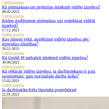
Vidējā izpeļņa
Kā piemaksas un prēmijas ietekmē vidējo izpeļņu?
08.02.2022
Vidējā izpeļņa
Kādos gadījumos piemaksu var neiekļaut vidējā
izpeļņā?
17.12.2021
Vidējā izpeļņa
Kas jāņem vērā, aprēķinot vidējo izpeļņu pēc
ilgstošas slimības?
16.11.2021
Vidējā izpeļņa
Kā Covid-19 pabalsti ietekmē vidējo izpeļņu?
30.06.2021
Vidējā izpeļņa
Kā rēķināt vidējo izpeļņu, ja darbiniekam ir gan
summētais, gan normālais darba laiks?
15.02.2021
Vidējā izpeļņa
Ja darbinieks bijis ilgstošā prombūtnē
22.01.2021