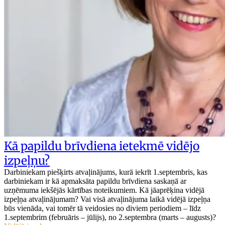
Kā papildu brīvdiena ietekmē vidējo
izpeļņu?
Darbiniekam piešķirts atvaļinājums, kurā iekrīt 1.septembris, kas
darbiniekam ir kā apmaksāta papildu brīvdiena saskaņā ar
uzņēmuma iekšējās kārtības noteikumiem. Kā jāaprēķina vidējā
izpeļņa atvaļinājumam? Vai visā atvaļinājuma laikā vidējā izpeļņa
būs vienāda, vai tomēr tā veidosies no diviem periodiem – līdz
1.septembrim (februāris – jūlijs), no 2.septembra (marts – augusts)?