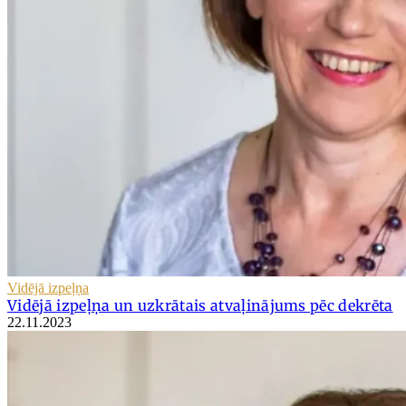
Vidējā izpeļņa
Vidējā izpeļņa un uzkrātais atvaļinājums pēc dekrēta
22.11.2023