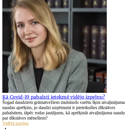
Kā Covid-19 pabalsti ietekmē vidējo izpeļņu?
Šogad daudziem grāmatvežiem mulsinošs varētu šķist atvaļinājuma
naudas aprēķins, jo daudzi uzņēmumi ir pieteikušies dīkstāves
pabalstiem, tāpēc rodas jautājums, kā aprēķināt atvaļinājuma naudu
par dīkstāves mēnešiem?
Vidējā izpeļņa
•