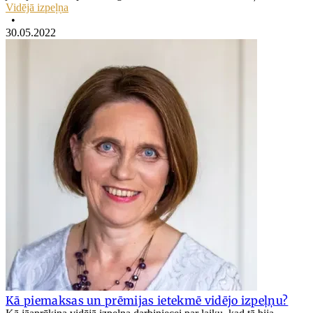
Vidējā izpeļņa
•
30.05.2022
Kā piemaksas un prēmijas ietekmē vidējo izpeļņu?