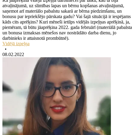
Kā jāaprēķina vidējā izpeļņa darbiniecei par laiku, kad tā bija
atvaļinājumā, uz slimības lapas un bērnu kopšanas atvaļinājumā,
saņemot arī materiālo pabalstu sakarā ar bērna piedzimšanu, un
bonusu par iepriekšējo pārskata gadu? Vai šajā situācijā ir iespējams
kāds cits aprēķins? Kuri mēneši ietilps vidējās izpeļņas aprēķinā, ja,
piemēram, tā būtu jāaprēķina 2022. gada februārī (materiālā pabalsta
un bonusa izmaksas mēnešos nav nostrādāto darba dienu, jo
darbinieks ir attaisnotā prombūtnē).
Vidējā izpeļņa
•
08.02.2022