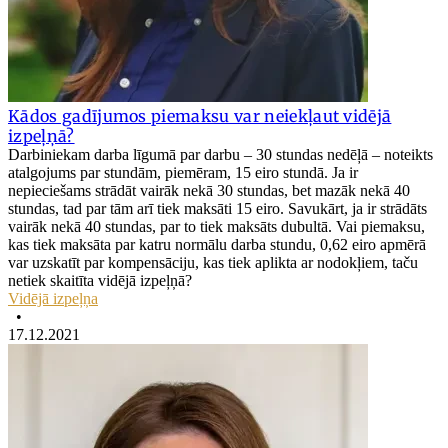
Kādos gadījumos piemaksu var neiekļaut vidējā
izpeļņā?
Darbiniekam darba līgumā par darbu – 30 stundas nedēļā – noteikts
atalgojums par stundām, piemēram, 15 eiro stundā. Ja ir
nepieciešams strādāt vairāk nekā 30 stundas, bet mazāk nekā 40
stundas, tad par tām arī tiek maksāti 15 eiro. Savukārt, ja ir strādāts
vairāk nekā 40 stundas, par to tiek maksāts dubultā. Vai piemaksu,
kas tiek maksāta par katru normālu darba stundu, 0,62 eiro apmērā
var uzskatīt par kompensāciju, kas tiek aplikta ar nodokļiem, taču
netiek skaitīta vidējā izpeļņā?
Vidējā izpeļņa
•
17.12.2021