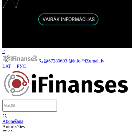
<
67280693
info@iZurnali.lv
LAT
|
РУС
Abonēšana
Autorizēties