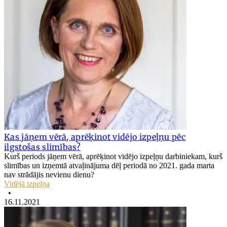
Kas jāņem vērā, aprēķinot vidējo izpeļņu pēc
ilgstošas slimības?
Kurš periods jāņem vērā, aprēķinot vidējo izpeļņu darbiniekam, kurš
slimības un izņemtā atvaļinājuma dēļ periodā no 2021. gada marta
nav strādājis nevienu dienu?
Vidējā izpeļņa
•
16.11.2021