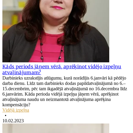
Kāds periods jāņem vērā, aprēķinot vidējo izpeļņu
atvaļinājumam?
Darbinieks uzrakstījis atlūgumu, kurā norādījis 6.janvāri kā pēdējo
darba dienu. Līdz tam darbinieks dodas papildatvaļinājumā no 6.–
15.decembrim, pēc tam ikgadējā atvaļinājumā no 16.decembra līdz
6.janvārim. Kāda perioda vidējā izpeļņa jāņem vērā, aprēķinot
atvaļinājuma naudu un neizmantotā atvaļinājuma aprēķina
kompensāciju?
Vidējā izpeļņa
•
10.02.2023