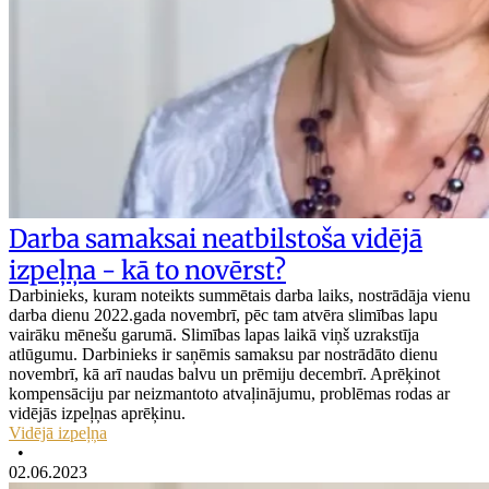
Darba samaksai neatbilstoša vidējā
izpeļņa - kā to novērst?
Darbinieks, kuram noteikts summētais darba laiks, nostrādāja vienu
darba dienu 2022.gada novembrī, pēc tam atvēra slimības lapu
vairāku mēnešu garumā. Slimības lapas laikā viņš uzrakstīja
atlūgumu. Darbinieks ir saņēmis samaksu par nostrādāto dienu
novembrī, kā arī naudas balvu un prēmiju decembrī. Aprēķinot
kompensāciju par neizmantoto atvaļinājumu, problēmas rodas ar
vidējās izpeļņas aprēķinu.
Vidējā izpeļņa
•
02.06.2023