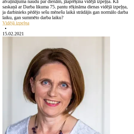
atvaļinājuma naudu par dienām, jāaprēķina vidējā izpeļņa. Kā
saskaņā ar Darba likuma 75. pantu rēķināma dienas vidējā izpeļņa,
ja darbinieks pēdējo sešu mēnešu laikā strādājis gan normālo darba
laiku, gan summēto darba laiku?
Vidējā izpeļņa
•
15.02.2021