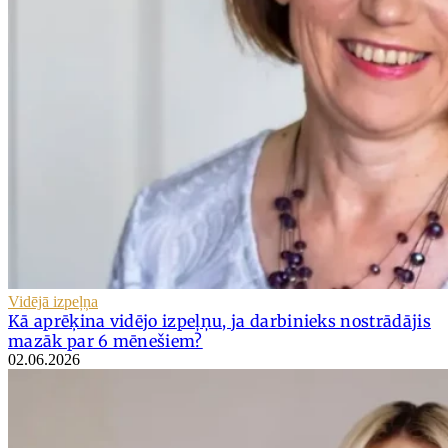
Vidējā izpeļņa
Kā aprēķina vidējo izpeļņu, ja darbinieks nostrādājis
mazāk par 6 mēnešiem?
02.06.2026