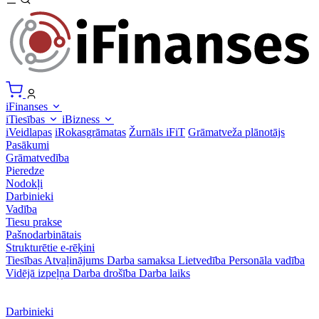
iFinanses
iTiesības
iBizness
iVeidlapas
iRokasgrāmatas
Žurnāls iFiT
Grāmatveža plānotājs
Pasākumi
Grāmatvedība
Pieredze
Nodokļi
Darbinieki
Vadība
Tiesu prakse
Pašnodarbinātais
Strukturētie e-rēķini
Tiesības
Atvaļinājums
Darba samaksa
Lietvedība
Personāla vadība
Vidējā izpeļņa
Darba drošība
Darba laiks
Darbinieki