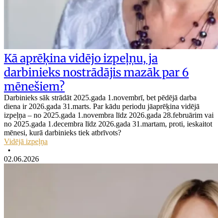
Kā aprēķina vidējo izpeļņu, ja
darbinieks nostrādājis mazāk par 6
mēnešiem?
Darbinieks sāk strādāt 2025.gada 1.novembrī, bet pēdējā darba
diena ir 2026.gada 31.marts. Par kādu periodu jāaprēķina vidējā
izpeļņa – no 2025.gada 1.novembra līdz 2026.gada 28.februārim vai
no 2025.gada 1.decembra līdz 2026.gada 31.martam, proti, ieskaitot
mēnesi, kurā darbinieks tiek atbrīvots?
Vidējā izpeļņa
•
02.06.2026