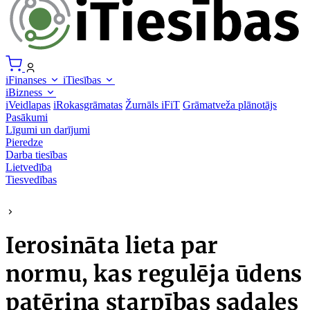
iFinanses
iTiesības
iBizness
iVeidlapas
iRokasgrāmatas
Žurnāls iFiT
Grāmatveža plānotājs
Pasākumi
Līgumi un darījumi
Pieredze
Darba tiesības
Lietvedība
Tiesvedības
Ierosināta lieta par
normu, kas regulēja ūdens
patēriņa starpības sadales