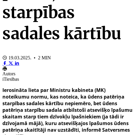
starpības
sadales kārtību
19.03.2025. • 2 MIN
Autors
iTiesības
Ierosināta lieta par Ministru kabineta (MK)
noteikumu normu, kas noteica, ka ūdens patēriņa
starpības sadales kārtību nepiemēro, bet ūdens
patēriņa starpību sadala atbilstoši atsevišķo īpašumu
skaitam starp tiem dzīvokļu īpašniekiem (ja tādi ir
dzīvojamā mājā), kuru atsevišķajos īpašumos ūdens
patēriņa skaitītāji nav uzstādīti, informē Satversmes