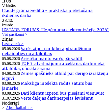
11.08.
Vebinārs
Claude grāmatvedībā - praktiska pielietošana
ikdienas darbā
28.10.
Izstāde
IZSTĀDE-FORUMS "Uzņēmuma elektronizācija 2026"
Visi pasākumi >
Ziņas
Lasīt vairāk >
Varēs ziņot par kiberapdraudējumu,
05.08.2026
nebaidoties no atbildības
Arestētu mantu varēs pārvaldīt
05.08.2026
TOP 3: atvaļinājuma atcelšana, darbinieka
05.08.2026
atbildība, oficiālā saziņa
Zemes īpašnieks atbild par derīgo izrakteņu
04.08.2026
ieguvi
Mākslīgā intelekta radīts saturs būs
03.08.2026
jāmarķē
Dati klientu izpētei būs pieejami vienuviet
03.08.2026
Vērtē daļējas darbnespējas ieviešanu
31.07.2026
Noderīgi
>
Algas kalkulators