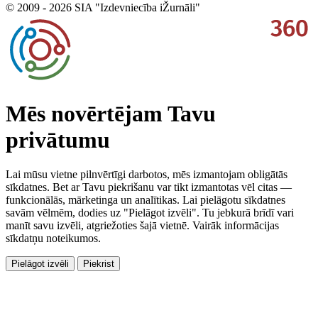
© 2009 - 2026 SIA "Izdevniecība iŽurnāli"
Mēs novērtējam Tavu
privātumu
Lai mūsu vietne pilnvērtīgi darbotos, mēs izmantojam obligātās
sīkdatnes. Bet ar Tavu piekrišanu var tikt izmantotas vēl citas —
funkcionālās, mārketinga un analītikas. Lai pielāgotu sīkdatnes
savām vēlmēm, dodies uz "Pielāgot izvēli". Tu jebkurā brīdī vari
manīt savu izvēli, atgriežoties šajā vietnē. Vairāk informācijas
sīkdatņu noteikumos.
Pielāgot izvēli
Piekrist