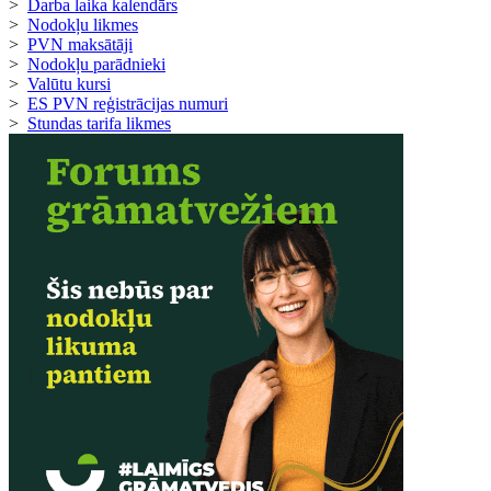
>
Darba laika kalendārs
>
Nodokļu likmes
>
PVN maksātāji
>
Nodokļu parādnieki
>
Valūtu kursi
>
ES PVN reģistrācijas numuri
>
Stundas tarifa likmes