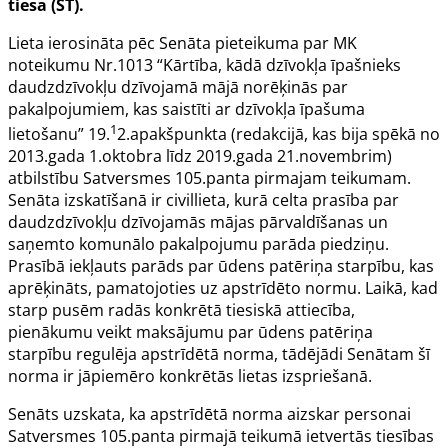
tiesa (ST).
Lieta ierosināta pēc Senāta pieteikuma par MK
noteikumu Nr.1013 “Kārtība, kādā dzīvokļa īpašnieks
daudzdzīvokļu dzīvojamā mājā norēķinās par
pakalpojumiem, kas saistīti ar dzīvokļa īpašuma
1
lietošanu”
19.
2.apakšpunkta
(redakcijā, kas bija spēkā no
2013.gada 1.oktobra līdz 2019.gada 21.novembrim)
atbilstību Satversmes
105.panta
pirmajam teikumam.
Senāta izskatīšanā ir civillieta, kurā celta prasība par
daudzdzīvokļu dzīvojamās mājas pārvaldīšanas un
saņemto komunālo pakalpojumu parāda piedziņu.
Prasībā iekļauts parāds par ūdens patēriņa starpību, kas
aprēķināts, pamatojoties uz apstrīdēto normu. Laikā, kad
starp pusēm radās konkrētā tiesiskā attiecība,
pienākumu veikt maksājumu par ūdens patēriņa
starpību regulēja apstrīdētā norma, tādējādi Senātam šī
norma ir jāpiemēro konkrētās lietas izspriešanā.
Senāts uzskata, ka apstrīdētā norma aizskar personai
Satversmes
105.panta
pirmajā teikumā ietvertās tiesības