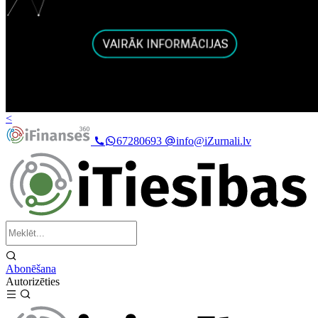
<
67280693
info@iZurnali.lv
Abonēšana
Autorizēties