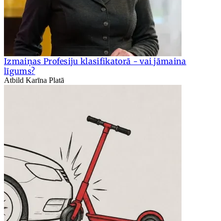
Izmaiņas Profesiju klasifikatorā - vai jāmaina
līgums?
Atbild Karīna Platā