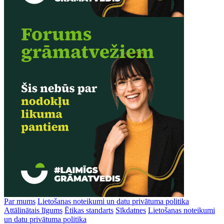
Par mums
Lietošanas noteikumi un datu privātuma politika
Attālinātais līgums
Ētikas standarts
Sīkdatnes
Lietošanas noteikumi
un datu privātuma politika