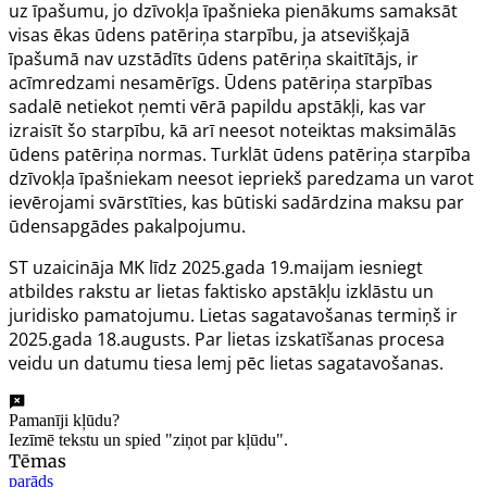
uz īpašumu, jo dzīvokļa īpašnieka pienākums samaksāt
visas ēkas ūdens patēriņa starpību, ja atsevišķajā
īpašumā nav uzstādīts ūdens patēriņa skaitītājs, ir
acīmredzami nesamērīgs. Ūdens patēriņa starpības
sadalē netiekot ņemti vērā papildu apstākļi, kas var
izraisīt šo starpību, kā arī neesot noteiktas maksimālās
ūdens patēriņa normas. Turklāt ūdens patēriņa starpība
dzīvokļa īpašniekam neesot iepriekš paredzama un varot
ievērojami svārstīties, kas būtiski sadārdzina maksu par
ūdensapgādes pakalpojumu.
ST uzaicināja MK līdz 2025.gada 19.maijam iesniegt
atbildes rakstu ar lietas faktisko apstākļu izklāstu un
juridisko pamatojumu. Lietas sagatavošanas termiņš ir
2025.gada 18.augusts. Par lietas izskatīšanas procesa
veidu un datumu tiesa lemj pēc lietas sagatavošanas.
Pamanīji kļūdu?
Iezīmē tekstu un spied "ziņot par kļūdu".
Tēmas
parāds