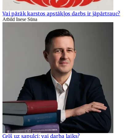
Vai pārāk karstos apstākļos darbs ir jāpārtrauc?
Atbild Inese Sūna
Ceļš uz sapulci: vai darba laiks?