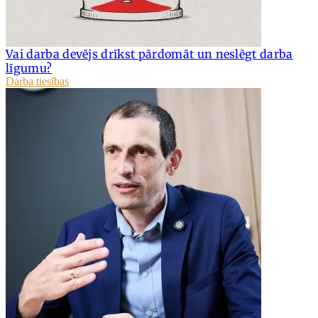
Vai darba devējs drīkst pārdomāt un neslēgt darba
līgumu?
Darba tiesības