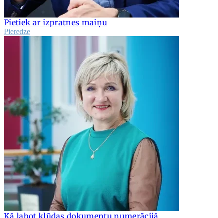
Pietiek ar izpratnes maiņu
Pieredze
Kā labot kļūdas dokumentu numerācijā