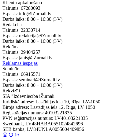
Klientu apkalpošana
Tālrunis:
67280693
E-pasts:
info@iZurnali.lv
Darba laiks:
8:00 – 16:30
(I-V)
Redakcija
Tālrunis:
22330714
E-pasts:
redakcija@iZurnali.lv
Darba laiks:
8:00 – 16:00
(I-V)
Reklāma
Tālrunis:
29404257
E-pasts:
janis@iZurnali.lv
Reklāmas iespējas
Semināri
Tālrunis:
66915571
E-pasts:
seminari@iZurnali.lv
Darba laiks:
8:00 – 16:00
(I-V)
Rekvizīti
SIA "Izdevniecība iŽurnāli"
Juridiskā adrese: Lastādijas iela 10, Rīga, LV-1050
Biroja adrese: Lastādijas iela 12, Rīga, LV-1050
Reģistrācijas numurs: 40103221835
PVN reģistrācijas numurs: LV40103221835
Swedbank, LV48HABA0551024842696
SEB banka, LV84UNLA0055004409856