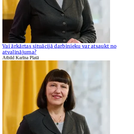
Vai ārkārtas situācijā darbinieku var atsaukt no
atvaļinājuma?
Atbild Karīna Platā