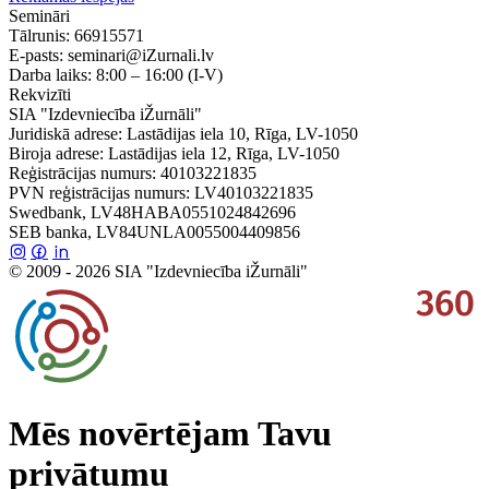
Semināri
Tālrunis:
66915571
E-pasts:
seminari@iZurnali.lv
Darba laiks:
8:00 – 16:00
(I-V)
Rekvizīti
SIA "Izdevniecība iŽurnāli"
Juridiskā adrese: Lastādijas iela 10, Rīga, LV-1050
Biroja adrese: Lastādijas iela 12, Rīga, LV-1050
Reģistrācijas numurs: 40103221835
PVN reģistrācijas numurs: LV40103221835
Swedbank, LV48HABA0551024842696
SEB banka, LV84UNLA0055004409856
© 2009 - 2026 SIA "Izdevniecība iŽurnāli"
Mēs novērtējam Tavu
privātumu