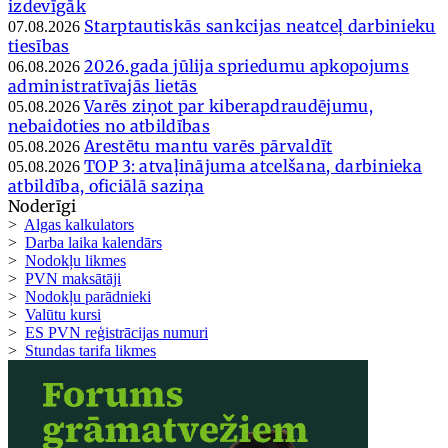
izdevīgāk
Starptautiskās sankcijas neatceļ darbinieku
07.08.2026
tiesības
2026.gada jūlija spriedumu apkopojums
06.08.2026
administratīvajās lietās
Varēs ziņot par kiberapdraudējumu,
05.08.2026
nebaidoties no atbildības
Arestētu mantu varēs pārvaldīt
05.08.2026
TOP 3: atvaļinājuma atcelšana, darbinieka
05.08.2026
atbildība, oficiālā saziņa
Noderīgi
>
Algas kalkulators
>
Darba laika kalendārs
>
Nodokļu likmes
>
PVN maksātāji
>
Nodokļu parādnieki
>
Valūtu kursi
>
ES PVN reģistrācijas numuri
>
Stundas tarifa likmes