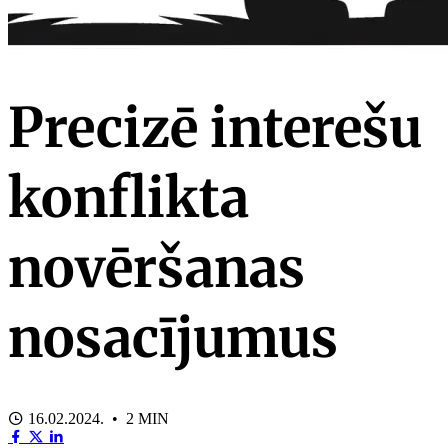
Precizē interešu
konflikta
novēršanas
nosacījumus
16.02.2024. • 2 MIN