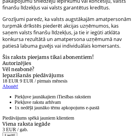
pakalpojumu sniedzēju iepirkumu vai koncesiju, valsts
finanšu līdzekļus vai valsts garantētus kredītus.
Grozījumi paredz, ka valsts augstākajām amatpersonām
turpmāk drīkstēs piederēt akcijas uzņēmumos, kas
saņem valsts finanšu līdzekļus, ja tie ir iegūti atklāta
konkursa rezultātā un amatpersona uzņēmumā nav
patiesā labuma guvējs vai individuālais komersants.
Šis raksts pieejams tikai abonentiem!
Autorizējies
Vēl neabonē?
Iepazīšanās piedāvājums
18 EUR
9 EUR
/ pirmais mēnesis
Abonēt!
Piekļuve jaunākajiem iTiesības rakstiem
Piekļuve rakstu arhīvam
1x nedēļā jaunāko tēmu apkopojums e-pastā
Piedāvājums spēkā jauniem klientiem
Viena raksta iegāde
3 EUR
/ gab.
Lasīt!