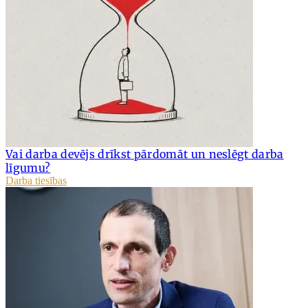
Vai darba devējs drīkst pārdomāt un neslēgt darba
līgumu?
Darba tiesības