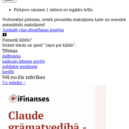
Piekļuve rakstam 1 mēnesi no iegādes brīža
Noformējot pirkumu, netiek piesaistīta maksājumu karte un nenotiek
automātiski maksājumi!
Apskatīt citas abonēšanas iespējas
Pamanīji kļūdu?
Iezīmē tekstu un spied "ziņot par kļūdu".
Tēmas
dalībnieks
patiesais labuma guvējs
publiskie iepirkumi
kredīti
Vēl no šīs rubrikas
Uz rubriku >