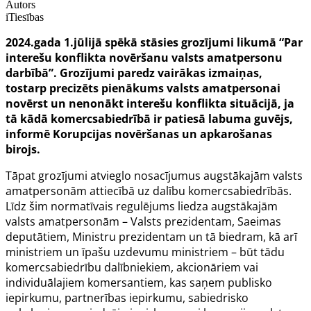
Autors
iTiesības
2024.gada 1.jūlijā spēkā stāsies grozījumi likumā “Par
interešu konflikta novēršanu valsts amatpersonu
darbībā”. Grozījumi paredz vairākas izmaiņas,
tostarp precizēts pienākums valsts amatpersonai
novērst un nenonākt interešu konflikta situācijā, ja
tā kādā komercsabiedrībā ir patiesā labuma guvējs,
informē Korupcijas novēršanas un apkarošanas
birojs.
Tāpat grozījumi atvieglo nosacījumus augstākajām valsts
amatpersonām attiecībā uz dalību komercsabiedrībās.
Līdz šim normatīvais regulējums liedza augstākajām
valsts amatpersonām – Valsts prezidentam, Saeimas
deputātiem, Ministru prezidentam un tā biedram, kā arī
ministriem un īpašu uzdevumu ministriem – būt tādu
komercsabiedrību dalībniekiem, akcionāriem vai
individuālajiem komersantiem, kas saņem publisko
iepirkumu, partnerības iepirkumu, sabiedrisko