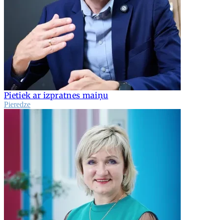
Pietiek ar izpratnes maiņu
Pieredze