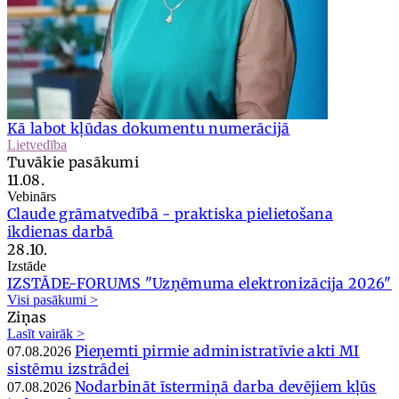
Kā labot kļūdas dokumentu numerācijā
Lietvedība
Tuvākie pasākumi
11.08.
Vebinārs
Claude grāmatvedībā - praktiska pielietošana
ikdienas darbā
28.10.
Izstāde
IZSTĀDE-FORUMS "Uzņēmuma elektronizācija 2026"
Visi pasākumi >
Ziņas
Lasīt vairāk >
Pieņemti pirmie administratīvie akti MI
07.08.2026
sistēmu izstrādei
Nodarbināt īstermiņā darba devējiem kļūs
07.08.2026