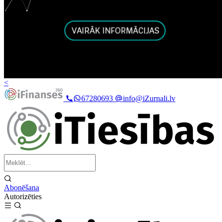
<
67280693
info@iZurnali.lv
Abonēšana
Autorizēties