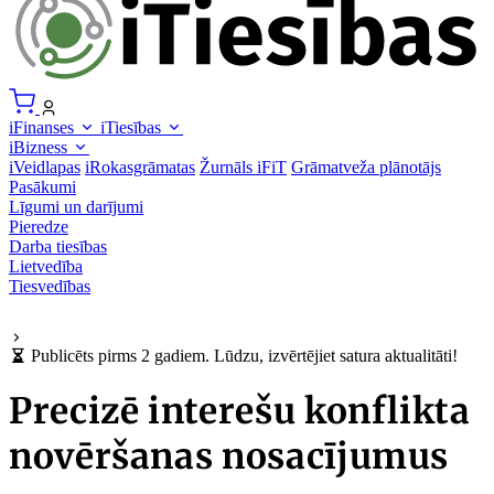
iFinanses
iTiesības
iBizness
iVeidlapas
iRokasgrāmatas
Žurnāls iFiT
Grāmatveža plānotājs
Pasākumi
Līgumi un darījumi
Pieredze
Darba tiesības
Lietvedība
Tiesvedības
Publicēts pirms 2 gadiem. Lūdzu, izvērtējiet satura aktualitāti!
Precizē interešu konflikta
novēršanas nosacījumus