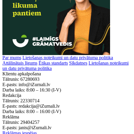
Par mums
Lietošanas noteikumi un datu privātuma politika
Attālinātais līgums
Ētikas standarts
Sīkdatnes
Lietošanas noteikumi
un datu privātuma politika
Klientu apkalpošana
Tālrunis:
67280693
E-pasts:
info@iZurnali.lv
Darba laiks:
8:00 – 16:30
(I-V)
Redakcija
Tālrunis:
22330714
E-pasts:
redakcija@iZurnali.lv
Darba laiks:
8:00 – 16:00
(I-V)
Reklāma
Tālrunis:
29404257
E-pasts:
janis@iZurnali.lv
Reklāmas iespējas