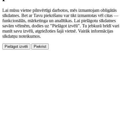
Lai mūsu vietne pilnvērtīgi darbotos, mēs izmantojam obligātās
sīkdatnes. Bet ar Tavu piekrišanu var tikt izmantotas vēl citas —
funkcionālās, mārketinga un analītikas. Lai pielāgotu sīkdatnes
savām vēlmēm, dodies uz "Pielāgot izvēli". Tu jebkurā brīdī vari
manīt savu izvēli, atgriežoties šajā vietnē. Vairāk informācijas
sīkdatņu noteikumos.
Pielāgot izvēli
Piekrist