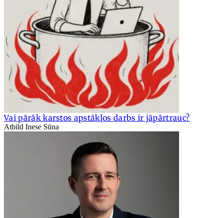
Vai pārāk karstos apstākļos darbs ir jāpārtrauc?
Atbild Inese Sūna