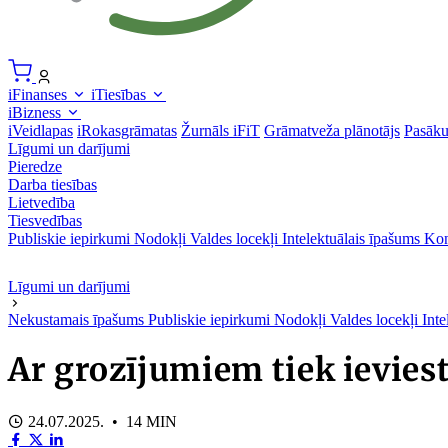
iFinanses
iTiesības
iBizness
iVeidlapas
iRokasgrāmatas
Žurnāls iFiT
Grāmatveža plānotājs
Pasāk
Līgumi un darījumi
Pieredze
Darba tiesības
Lietvedība
Tiesvedības
Publiskie iepirkumi
Nodokļi
Valdes locekļi
Intelektuālais īpašums
Kon
Līgumi un darījumi
Nekustamais īpašums
Publiskie iepirkumi
Nodokļi
Valdes locekļi
Inte
Ar grozījumiem tiek ievies
24.07.2025. • 14 MIN