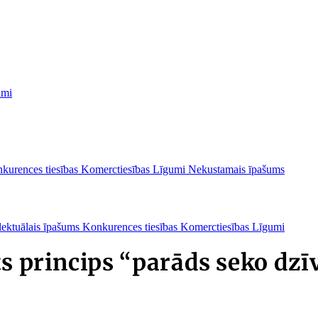
umi
kurences tiesības
Komerctiesības
Līgumi
Nekustamais īpašums
lektuālais īpašums
Konkurences tiesības
Komerctiesības
Līgumi
ts princips “parāds seko dz