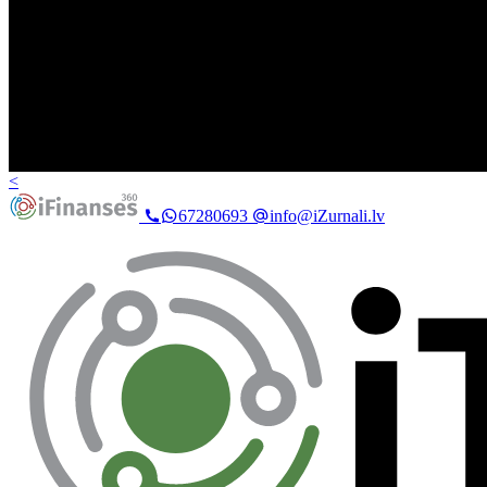
<
67280693
info@iZurnali.lv