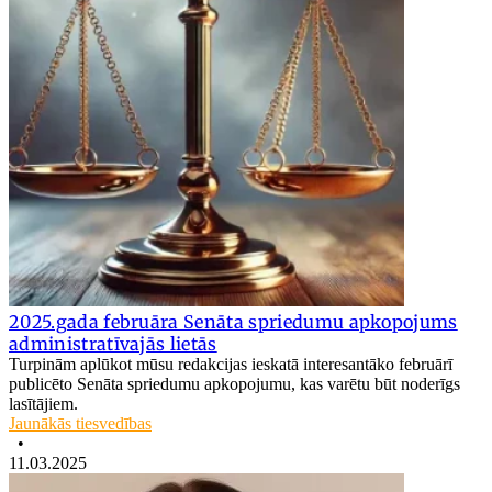
2025.gada februāra Senāta spriedumu apkopojums
administratīvajās lietās
Turpinām aplūkot mūsu redakcijas ieskatā interesantāko februārī
publicēto Senāta spriedumu apkopojumu, kas varētu būt noderīgs
lasītājiem.
Jaunākās tiesvedības
•
11.03.2025