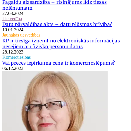
Pagaidu aizsardzība – risinājums līdz tiesas
nolēmumam
27.03.2024
Lietvedība
Datu pārvaldības akts – datu plūsmas brīvība?
10.01.2024
Jaunākās tiesvedības
KP ir tiesīga izņemt no elektroniskās informācijas
nesējiem arī fizisko personu datus
28.12.2023
Komerctiesības
Vai preces iepirkuma cena ir komercnoslēpums?
06.12.2023