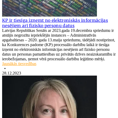
KP ir tiesīga izņemt no elektroniskās informācijas
nesējiem arī fizisko personu datus
Latvijas Republikas Senāts ar 2023.gada 19.decembra spriedumu ir
atstājis negrozītu iepriekšējās instances – Administratīvās
apgabaltiesas – 2020. gada 13.maija spriedumu, tādējādi nostiprinot,
ka Konkurences padome (KP) procesuālo darbību laikā ir tiesīga
izņemt no elektroniskās informācijas nesējiem arī fizisko personu
datus un personas pamattiesības uz privātās dzīves neaizskaramību ir
ierobežojamas, ņemot vērā procesuālo darbību leģitīmo mērķi.
Jaunākās tiesvedības
•
28.12.2023