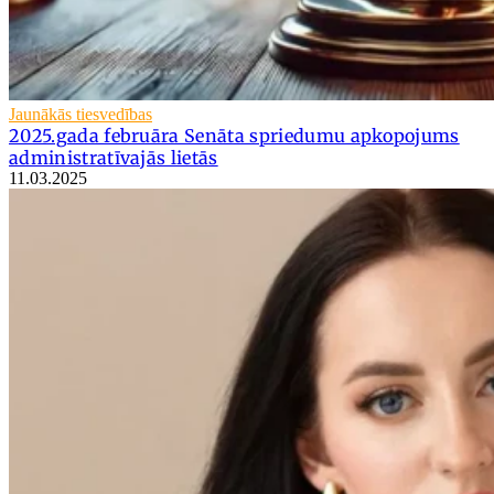
Jaunākās tiesvedības
2025.gada februāra Senāta spriedumu apkopojums
administratīvajās lietās
11.03.2025