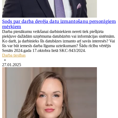
Sods par darba devēja datu izmantošanu personīgiem
mērķiem
Darba pienākumu veikšanai darbiniekiem nereti tiek piešķirta
piekļuve dažādām uzņēmuma datubāzēm vai informācijas sistēmām.
Ko darīt, ja darbinieks šīs datubāzes izmanto arī savās interesēs? Vai
šis var būt iemesls darba līguma uzteikumam? Šādu rīcību vērtējis
Senāts 2024.gada 17.oktobra lietā SKC-943/2024.
Darba tiesības
•
27.01.2025