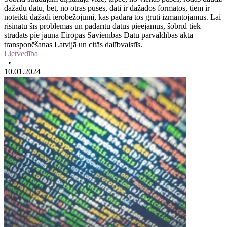
dažādu datu, bet, no otras puses, dati ir dažādos formātos, tiem ir
noteikti dažādi ierobežojumi, kas padara tos grūti izmantojamus. Lai
risinātu šīs problēmas un padarītu datus pieejamus, šobrīd tiek
strādāts pie jauna Eiropas Savienības Datu pārvaldības akta
transponēšanas Latvijā un citās dalībvalstīs.
Lietvedība
•
10.01.2024