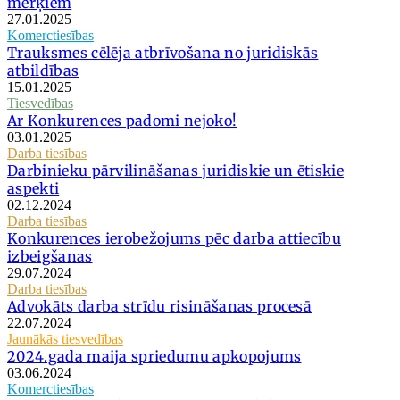
mērķiem
27.01.2025
Komerctiesības
Trauksmes cēlēja atbrīvošana no juridiskās
atbildības
15.01.2025
Tiesvedības
Ar Konkurences padomi nejoko!
03.01.2025
Darba tiesības
Darbinieku pārvilināšanas juridiskie un ētiskie
aspekti
02.12.2024
Darba tiesības
Konkurences ierobežojums pēc darba attiecību
izbeigšanas
29.07.2024
Darba tiesības
Advokāts darba strīdu risināšanas procesā
22.07.2024
Jaunākās tiesvedības
2024.gada maija spriedumu apkopojums
03.06.2024
Komerctiesības