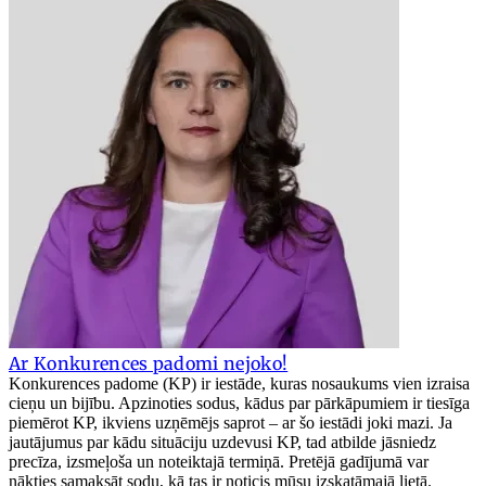
Ar Konkurences padomi nejoko!
Konkurences padome (KP) ir iestāde, kuras nosaukums vien izraisa
cieņu un bijību. Apzinoties sodus, kādus par pārkāpumiem ir tiesīga
piemērot KP, ikviens uzņēmējs saprot – ar šo iestādi joki mazi. Ja
jautājumus par kādu situāciju uzdevusi KP, tad atbilde jāsniedz
precīza, izsmeļoša un noteiktajā termiņā. Pretējā gadījumā var
nākties samaksāt sodu, kā tas ir noticis mūsu izskatāmajā lietā.