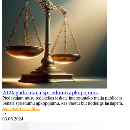
2024.gada maija spriedumu apkopojums
Piedāvājam mūsu redakcijas ieskatā interesantāko maijā publicēto
Senāta spriedumu apkopojumu, kas varētu būt noderīgs lasītājiem.
Jaunākās tiesvedības
•
03.06.2024