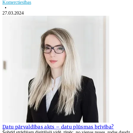
Komerctiesības
•
27.03.2024
Datu pārvaldības akts – datu plūsmas brīvība?
Šobrīd strādājam digitālajā vidē, tāpēc, no vienas puses, rodas daudz