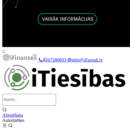
<
67280693
info@iZurnali.lv
Abonēšana
Autorizēties