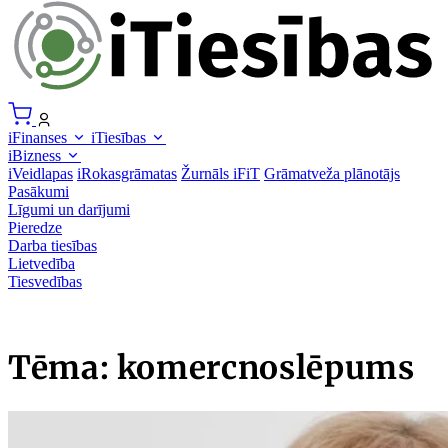
iFinanses
iTiesības
iBizness
iVeidlapas
iRokasgrāmatas
Žurnāls iFiT
Grāmatveža plānotājs
Pasākumi
Līgumi un darījumi
Pieredze
Darba tiesības
Lietvedība
Tiesvedības
Tēma: komercnoslēpums