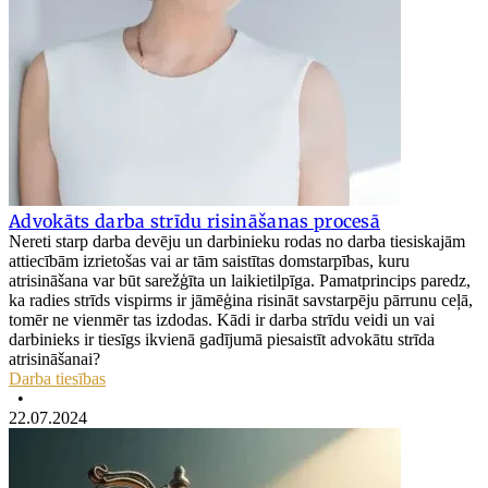
Advokāts darba strīdu risināšanas procesā
Nereti starp darba devēju un darbinieku rodas no darba tiesiskajām
attiecībām izrietošas vai ar tām saistītas domstarpības, kuru
atrisināšana var būt sarežģīta un laikietilpīga. Pamatprincips paredz,
ka radies strīds vispirms ir jāmēģina risināt savstarpēju pārrunu ceļā,
tomēr ne vienmēr tas izdodas. Kādi ir darba strīdu veidi un vai
darbinieks ir tiesīgs ikvienā gadījumā piesaistīt advokātu strīda
atrisināšanai?
Darba tiesības
•
22.07.2024