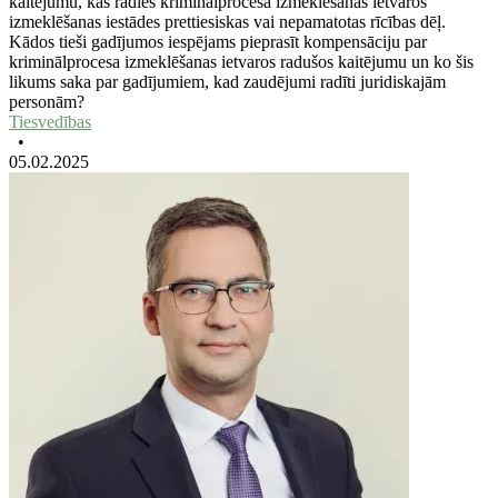
kaitējumu, kas radies kriminālprocesa izmeklēšanas ietvaros
izmeklēšanas iestādes prettiesiskas vai nepamatotas rīcības dēļ.
Kādos tieši gadījumos iespējams pieprasīt kompensāciju par
kriminālprocesa izmeklēšanas ietvaros radušos kaitējumu un ko šis
likums saka par gadījumiem, kad zaudējumi radīti juridiskajām
personām?
Tiesvedības
•
05.02.2025