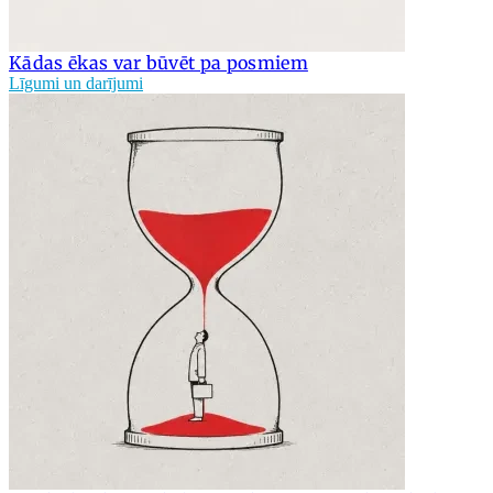
Kādas ēkas var būvēt pa posmiem
Līgumi un darījumi