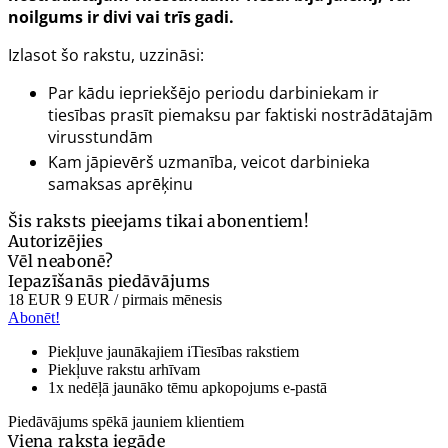
noilgums ir divi vai trīs gadi.
Izlasot šo rakstu, uzzināsi:
Par kādu iepriekšējo periodu darbiniekam ir
tiesības prasīt piemaksu par faktiski nostrādātajām
virusstundām
Kam jāpievērš uzmanība, veicot darbinieka
samaksas aprēķinu
Šis raksts pieejams tikai abonentiem!
Autorizējies
Vēl neabonē?
Iepazīšanās piedāvājums
18 EUR
9 EUR
/ pirmais mēnesis
Abonēt!
Piekļuve jaunākajiem iTiesības rakstiem
Piekļuve rakstu arhīvam
1x nedēļā jaunāko tēmu apkopojums e-pastā
Piedāvājums spēkā jauniem klientiem
Viena raksta iegāde