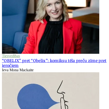
Tiesvedības
“OBELIX” pret “Obelix”: komiksu tēla preču zīme pret
ieročiem
Ieva Mona Mackaite