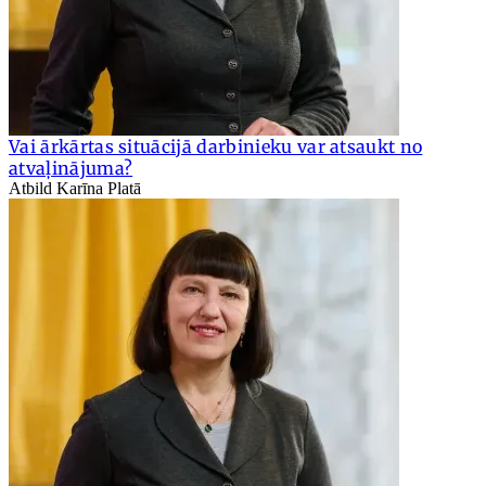
Vai ārkārtas situācijā darbinieku var atsaukt no
atvaļinājuma?
Atbild Karīna Platā