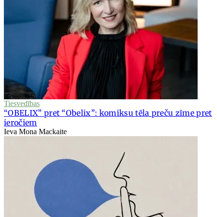
Tiesvedības
“OBELIX” pret “Obelix”: komiksu tēla preču zīme pret
ieročiem
Ieva Mona Mackaite