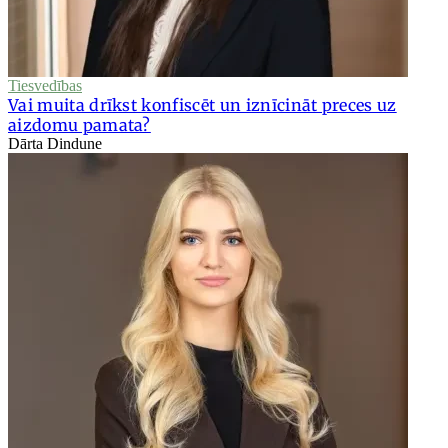
Tiesvedības
Vai muita drīkst konfiscēt un iznīcināt preces uz
aizdomu pamata?
Dārta Dindune