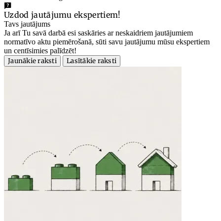
Uzdod jautājumu ekspertiem!
Tavs jautājums
Ja arī Tu savā darbā esi saskāries ar neskaidriem jautājumiem
normatīvo aktu piemērošanā, sūti savu jautājumu mūsu ekspertiem
un centīsimies palīdzēt!
Jaunākie raksti
Lasītākie raksti