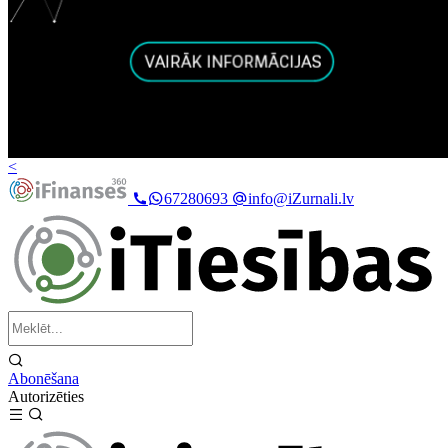
<
67280693
info@iZurnali.lv
Abonēšana
Autorizēties