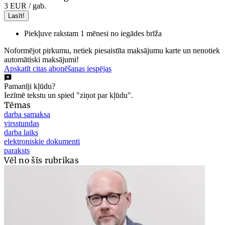
3 EUR
/ gab.
Lasīt!
Piekļuve rakstam 1 mēnesi no iegādes brīža
Noformējot pirkumu, netiek piesaistīta maksājumu karte un nenotiek
automātiski maksājumi!
Apskatīt citas abonēšanas iespējas
Pamanīji kļūdu?
Iezīmē tekstu un spied "ziņot par kļūdu".
Tēmas
darba samaksa
virsstundas
darba laiks
elektroniskie dokumenti
paraksts
Vēl no šīs rubrikas