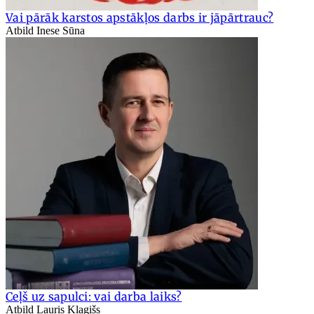
Vai pārāk karstos apstākļos darbs ir jāpārtrauc?
Atbild Inese Sūna
Ceļš uz sapulci: vai darba laiks?
Atbild Lauris Klagišs