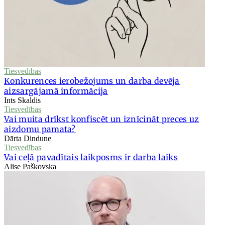
Tiesvedības
Konkurences ierobežojums un darba devēja
aizsargājamā informācija
Ints Skaldis
Tiesvedības
Vai muita drīkst konfiscēt un iznīcināt preces uz
aizdomu pamata?
Dārta Dindune
Tiesvedības
Vai ceļā pavadītais laikposms ir darba laiks
Alise Paškovska