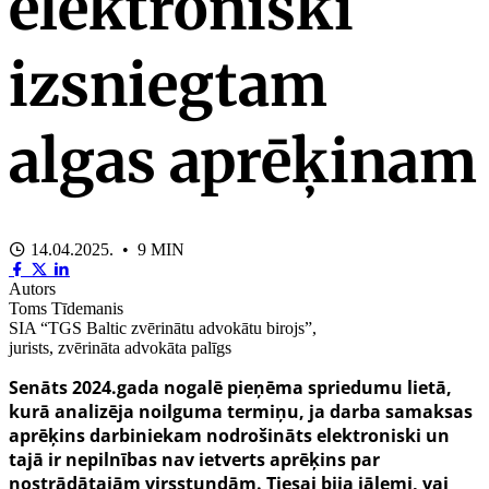
elektroniski
izsniegtam
algas aprēķinam
14.04.2025. • 9 MIN
Autors
Toms Tīdemanis
SIA “TGS Baltic zvērinātu advokātu birojs”,
jurists, zvērināta advokāta palīgs
Senāts 2024.gada nogalē pieņēma spriedumu lietā,
kurā analizēja noilguma termiņu, ja darba samaksas
aprēķins darbiniekam nodrošināts elektroniski un
tajā ir nepilnības nav ietverts aprēķins par
nostrādātajām virsstundām. Tiesai bija jālemj, vai