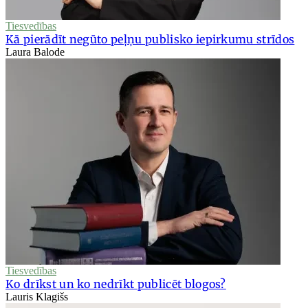
Tiesvedības
Kā pierādīt negūto peļņu publisko iepirkumu strīdos
Laura Balode
Tiesvedības
Ko drīkst un ko nedrīkt publicēt blogos?
Lauris Klagišs