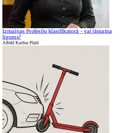
Izmaiņas Profesiju klasifikatorā - vai jāmaina
līgums?
Atbild Karīna Platā