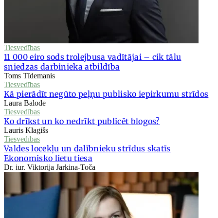
Tiesvedības
11 000 eiro sods trolejbusa vadītājai – cik tālu
sniedzas darbinieka atbildība
Toms Tīdemanis
Tiesvedības
Kā pierādīt negūto peļņu publisko iepirkumu strīdos
Laura Balode
Tiesvedības
Ko drīkst un ko nedrīkt publicēt blogos?
Lauris Klagišs
Tiesvedības
Valdes locekļu un dalībnieku strīdus skatīs
Ekonomisko lietu tiesa
Dr. iur. Viktorija Jarkina-Toča