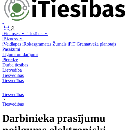
iFinanses
iTiesības
iBizness
iVeidlapas
iRokasgrāmatas
Žurnāls iFiT
Grāmatveža plānotājs
Pasākumi
Līgumi un darījumi
Pieredze
Darba tiesības
Lietvedība
Tiesvedības
Tiesvedības
Tiesvedības
Tiesvedības
Darbinieka prasījumu