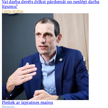
Vai darba devējs drīkst pārdomāt un neslēgt darba
līgumu?
Darba tiesības
Pietiek ar izpratnes maiņu
Pieredze