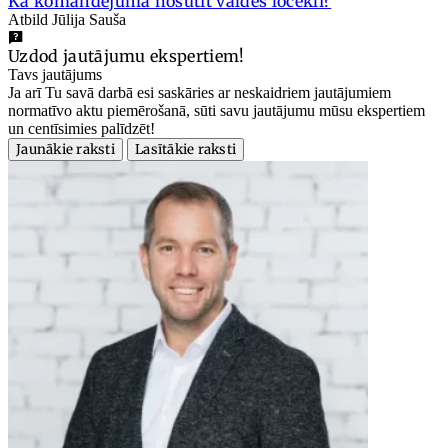
Kā komandējumā nosūtīt valdes locekli?
Atbild Jūlija Sauša
Uzdod jautājumu ekspertiem!
Tavs jautājums
Ja arī Tu savā darbā esi saskāries ar neskaidriem jautājumiem
normatīvo aktu piemērošanā, sūti savu jautājumu mūsu ekspertiem
un centīsimies palīdzēt!
Jaunākie raksti
Lasītākie raksti