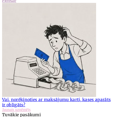
Pieredze
Vai, norēķinoties ar maksājumu karti, kases aparāts
ir obligāts?
Jaunais uzņēmējs
Tuvākie pasākumi