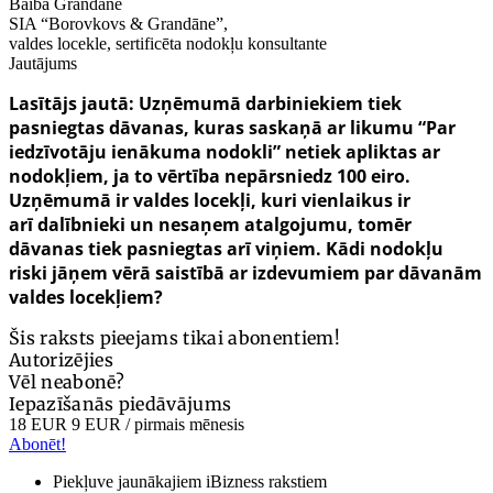
Baiba Grandāne
SIA “Borovkovs & Grandāne”,
valdes locekle, sertificēta nodokļu konsultante
Jautājums
Lasītājs jautā: Uzņēmumā darbiniekiem
tiek
pasniegtas d
āvanas,
kuras
saskaņā ar likumu “Par
iedzīvotāju ienākuma nodokli”
netiek aplik­tas
ar
nodok
ļiem, ja to vērtība
nepārsniedz
100 eiro.
Uzņē
mumā ir valdes locek
ļi, kuri
vienlaikus
ir
arī
dal
ībnieki un nesaņem atalgojumu, tomēr
dā
vanas
tiek pasniegtas arī
viņiem
. K
ā
di nodok
ļu
riski jāņem vērā
saistībā ar
izdevumiem par dā
van
ām
valdes locekļ
iem?
Šis raksts pieejams tikai abonentiem!
Autorizējies
Vēl neabonē?
Iepazīšanās piedāvājums
18 EUR
9 EUR
/ pirmais mēnesis
Abonēt!
Piekļuve jaunākajiem iBizness rakstiem