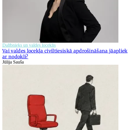
Dalībnieks un valdes loceklis
Vai valdes locekļa civiltiesiskā apdrošināšana jāapliek
ar nodokli?
Jūlija Sauša