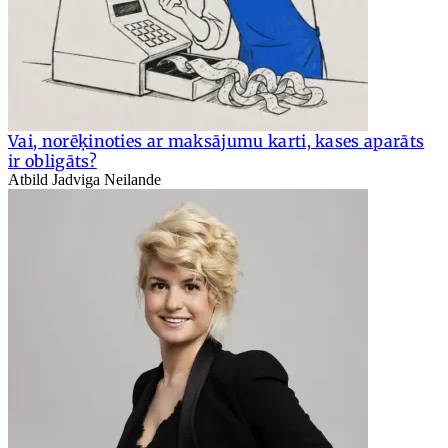
Vai, norēķinoties ar maksājumu karti, kases aparāts
ir obligāts?
Atbild Jadviga Neilande