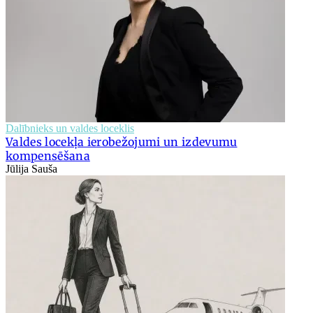
Dalībnieks un valdes loceklis
Valdes locekļa ierobežojumi un izdevumu
kompensēšana
Jūlija Sauša