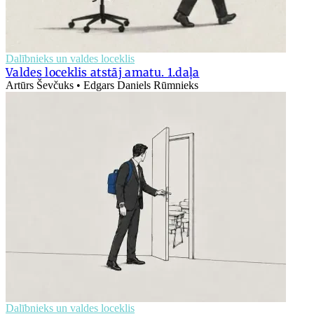
Dalībnieks un valdes loceklis
Valdes loceklis atstāj amatu. 1.daļa
Artūrs Ševčuks • Edgars Daniels Rūmnieks
Dalībnieks un valdes loceklis