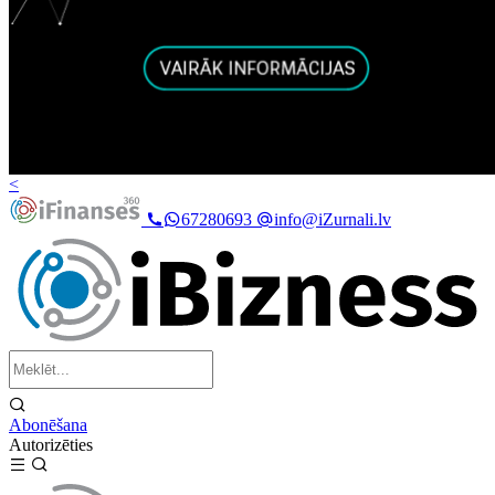
<
67280693
info@iZurnali.lv
Abonēšana
Autorizēties