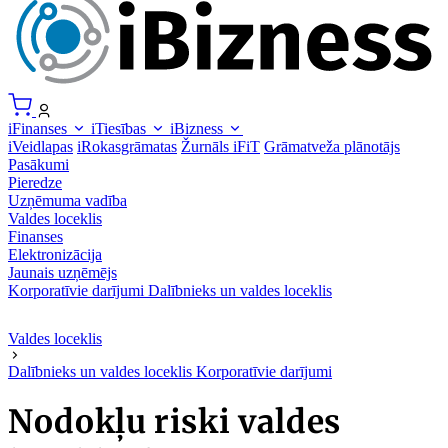
iFinanses
iTiesības
iBizness
iVeidlapas
iRokasgrāmatas
Žurnāls iFiT
Grāmatveža plānotājs
Pasākumi
Pieredze
Uzņēmuma vadība
Valdes loceklis
Finanses
Elektronizācija
Jaunais uzņēmējs
Korporatīvie darījumi
Dalībnieks un valdes loceklis
Valdes loceklis
Dalībnieks un valdes loceklis
Korporatīvie darījumi
Nodokļu riski valdes