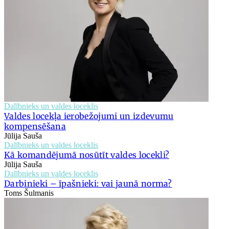
Dalībnieks un valdes loceklis
Valdes locekļa ierobežojumi un izdevumu
kompensēšana
Jūlija Sauša
Dalībnieks un valdes loceklis
Kā komandējumā nosūtīt valdes locekli?
Jūlija Sauša
Dalībnieks un valdes loceklis
Darbinieki – īpašnieki: vai jaunā norma?
Toms Šulmanis