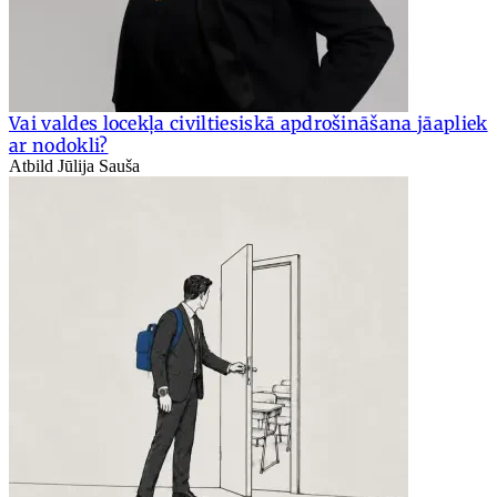
Vai valdes locekļa civiltiesiskā apdrošināšana jāapliek
ar nodokli?
Atbild Jūlija Sauša