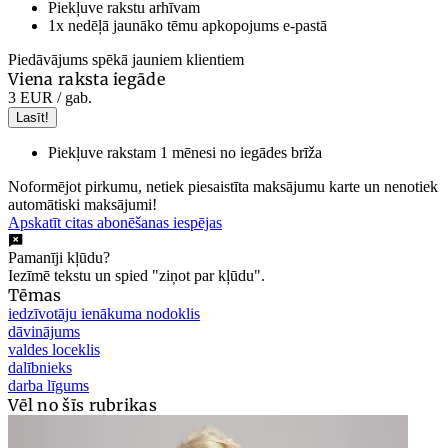
Piekļuve rakstu arhīvam
1x nedēļā jaunāko tēmu apkopojums e-pastā
Piedāvājums spēkā jauniem klientiem
Viena raksta iegāde
3 EUR
/ gab.
Lasīt!
Piekļuve rakstam 1 mēnesi no iegādes brīža
Noformējot pirkumu, netiek piesaistīta maksājumu karte un nenotiek
automātiski maksājumi!
Apskatīt citas abonēšanas iespējas
Pamanīji kļūdu?
Iezīmē tekstu un spied "ziņot par kļūdu".
Tēmas
iedzīvotāju ienākuma nodoklis
dāvinājums
valdes loceklis
dalībnieks
darba līgums
Vēl no šīs rubrikas