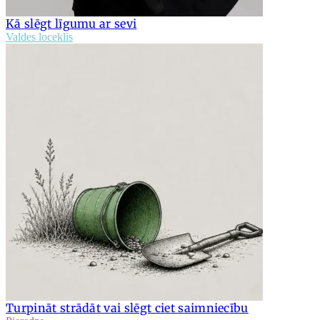
Kā slēgt līgumu ar sevi
Valdes loceklis
Turpināt strādāt vai slēgt ciet saimniecību