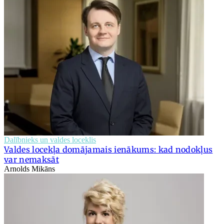
Dalībnieks un valdes loceklis
Valdes locekļa domājamais ienākums: kad nodokļus
var nemaksāt
Arnolds Mikāns