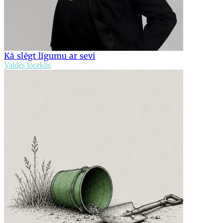
Kā slēgt līgumu ar sevi
Valdes loceklis