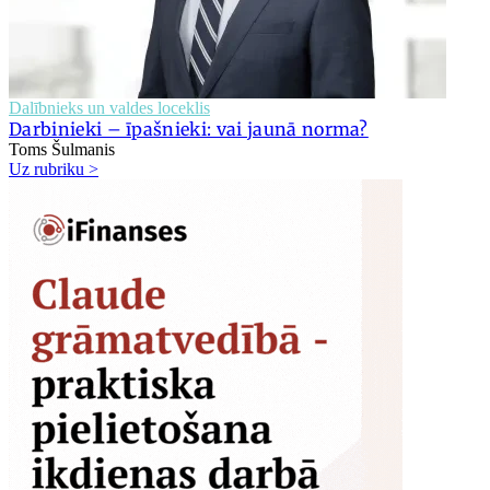
Dalībnieks un valdes loceklis
Darbinieki – īpašnieki: vai jaunā norma?
Toms Šulmanis
Uz rubriku >