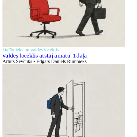
Dalībnieks un valdes loceklis
Valdes loceklis atstāj amatu. 1.daļa
Artūrs Ševčuks • Edgars Daniels Rūmnieks