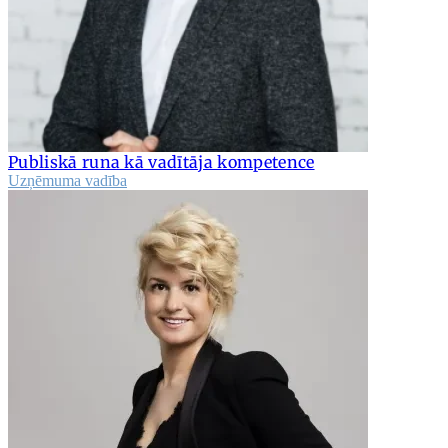
Publiskā runa kā vadītāja kompetence
Uzņēmuma vadība