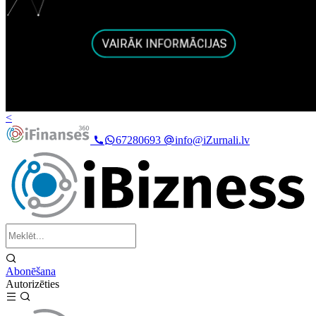
<
67280693
info@iZurnali.lv
Abonēšana
Autorizēties