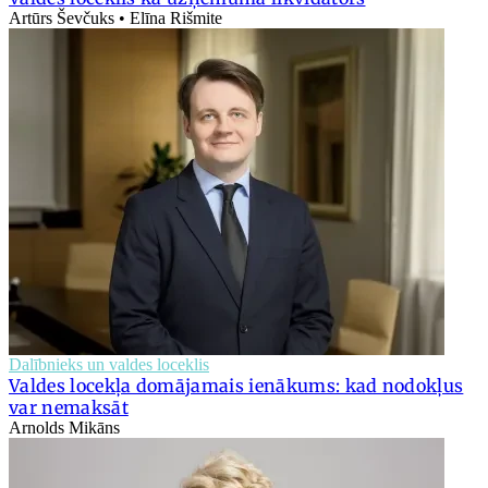
Artūrs Ševčuks • Elīna Rišmite
Dalībnieks un valdes loceklis
Valdes locekļa domājamais ienākums: kad nodokļus
var nemaksāt
Arnolds Mikāns