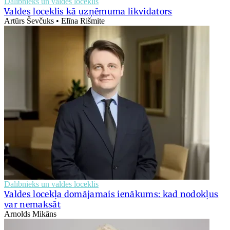
Dalībnieks un valdes loceklis
Valdes loceklis kā uzņēmuma likvidators
Artūrs Ševčuks • Elīna Rišmite
Dalībnieks un valdes loceklis
Valdes locekļa domājamais ienākums: kad nodokļus
var nemaksāt
Arnolds Mikāns