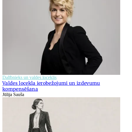
Dalībnieks un valdes loceklis
Valdes locekļa ierobežojumi un izdevumu
kompensēšana
Jūlija Sauša