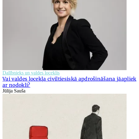
Dalībnieks un valdes loceklis
Vai valdes locekļa civiltiesiskā apdrošināšana jāapliek
ar nodokli?
Jūlija Sauša