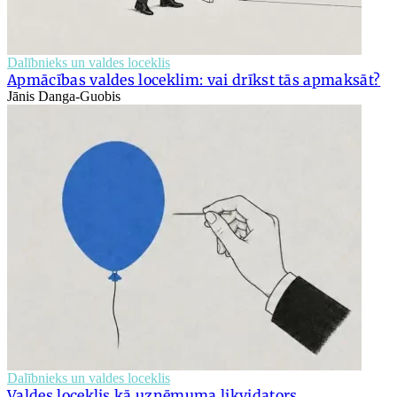
Dalībnieks un valdes loceklis
Apmācības valdes loceklim: vai drīkst tās apmaksāt?
Jānis Danga-Guobis
Dalībnieks un valdes loceklis
Valdes loceklis kā uzņēmuma likvidators