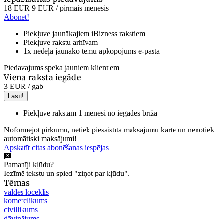
18 EUR
9 EUR
/ pirmais mēnesis
Abonēt!
Piekļuve jaunākajiem iBizness rakstiem
Piekļuve rakstu arhīvam
1x nedēļā jaunāko tēmu apkopojums e-pastā
Piedāvājums spēkā jauniem klientiem
Viena raksta iegāde
3 EUR
/ gab.
Lasīt!
Piekļuve rakstam 1 mēnesi no iegādes brīža
Noformējot pirkumu, netiek piesaistīta maksājumu karte un nenotiek
automātiski maksājumi!
Apskatīt citas abonēšanas iespējas
Pamanīji kļūdu?
Iezīmē tekstu un spied "ziņot par kļūdu".
Tēmas
valdes loceklis
komerclikums
civillikums
dāvinājums