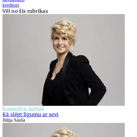
kreditors
Vēl no šīs rubrikas
Korporatīvie darījumi
Kā slēgt līgumu ar sevi
Jūlija Sauša