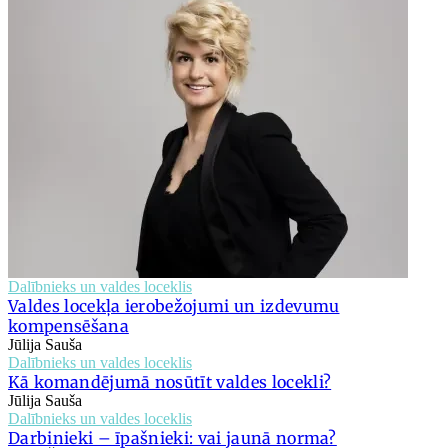
Dalībnieks un valdes loceklis
Valdes locekļa ierobežojumi un izdevumu
kompensēšana
Jūlija Sauša
Dalībnieks un valdes loceklis
Kā komandējumā nosūtīt valdes locekli?
Jūlija Sauša
Dalībnieks un valdes loceklis
Darbinieki – īpašnieki: vai jaunā norma?