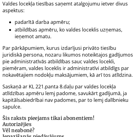
Valdes locekļa tiesības saņemt atalgojumu ietver divus
aspektus:
padarītā darba apmēru;
atbildības apmēru, ko valdes loceklis uzņemas,
ieņemot amatu.
Par pārkāpumiem, kurus izdarījusi privāto tiesību
juridiskā persona, nozaru likumos noteiktajos gadījumos
pie administratīvās atbildības sauc valdes locekli,
piemēram, valdes loceklis ir administratīvi atbildīgs par
nokavētajiem nodokļu maksājumiem, kā arī tos atlīdzina.
Saskaņā ar KL
221.panta
8.daļu par valdes locekļa
atlīdzības apmēru lemj padome, savukārt gadījumā, ja
kapitālsabiedrībai nav padomes, par to lemj dalībnieku
sapulce.
Šis raksts pieejams tikai abonentiem!
Autorizējies
Vēl neabonē?
Iepazīšanās piedāvājums