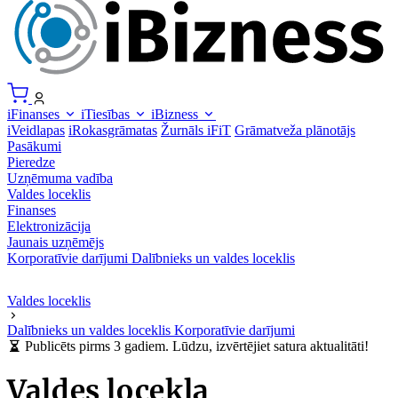
iFinanses
iTiesības
iBizness
iVeidlapas
iRokasgrāmatas
Žurnāls iFiT
Grāmatveža plānotājs
Pasākumi
Pieredze
Uzņēmuma vadība
Valdes loceklis
Finanses
Elektronizācija
Jaunais uzņēmējs
Korporatīvie darījumi
Dalībnieks un valdes loceklis
Valdes loceklis
Dalībnieks un valdes loceklis
Korporatīvie darījumi
Publicēts pirms 3 gadiem. Lūdzu, izvērtējiet satura aktualitāti!
Valdes locekļa