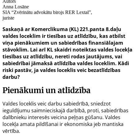
Autors
Anna Losāne
SIA “Zvērinātu advokātu birojs RER Lextal”,
juriste
Saskaņā ar Komerclikuma (KL) 221.panta 8.daļu
valdes loceklim ir tiesības uz atlīdzību, kas atbilst
viņa pienākumiem un sabiedrības finansiālajam
stāvoklim. Lai arī KL skaidri noteiktas valdes locekļa
tiesības uz atlīdzību, nereti rodas jautājums, vai
sabiedrībai jāmaksā atlīdzība valdes loceklim. Kādi
riski pastāv, ja valdes loceklis veic bezatlīdzības
darbu?
Pienākumi un atlīdzība
Valdes loceklis veic darbu sabiedrībā, sniedzot
ieguldījumu saimnieciskajā darbībā, proti, sabiedrības
dalībnieku interesēs veicina peļņas gūšanu. Valdes
locekļa amata pildīšanai ir ekonomiska jeb mantiska
vērtība.