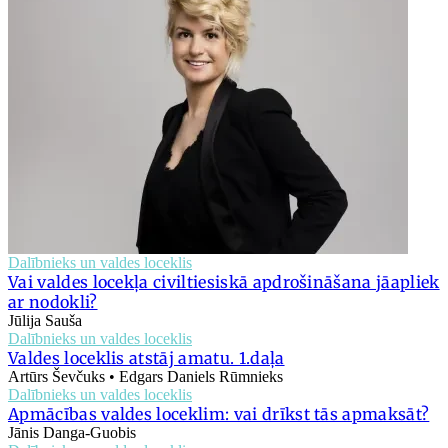
Dalībnieks un valdes loceklis
Vai valdes locekļa civiltiesiskā apdrošināšana jāapliek
ar nodokli?
Jūlija Sauša
Dalībnieks un valdes loceklis
Valdes loceklis atstāj amatu. 1.daļa
Artūrs Ševčuks • Edgars Daniels Rūmnieks
Dalībnieks un valdes loceklis
Apmācības valdes loceklim: vai drīkst tās apmaksāt?
Jānis Danga-Guobis