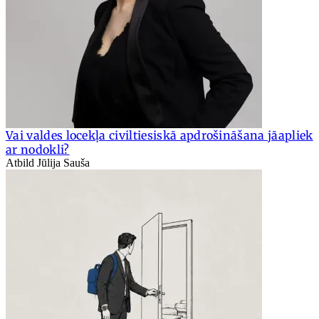
Vai valdes locekļa civiltiesiskā apdrošināšana jāapliek
ar nodokli?
Atbild Jūlija Sauša