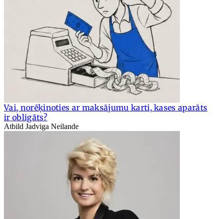
Vai, norēķinoties ar maksājumu karti, kases aparāts
ir obligāts?
Atbild Jadviga Neilande