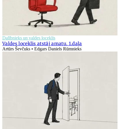
Dalībnieks un valdes loceklis
Valdes loceklis atstāj amatu. 1.daļa
Artūrs Ševčuks • Edgars Daniels Rūmnieks