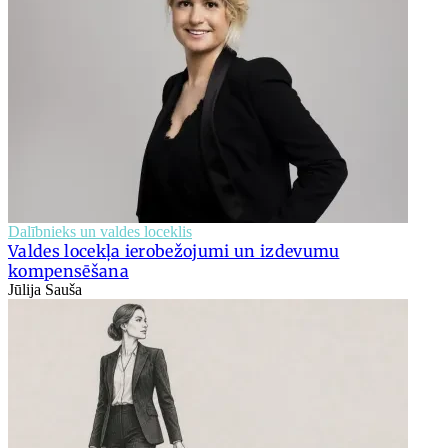
Dalībnieks un valdes loceklis
Valdes locekļa ierobežojumi un izdevumu
kompensēšana
Jūlija Sauša