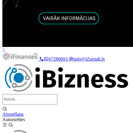
<
67280693
info@iZurnali.lv
Abonēšana
Autorizēties