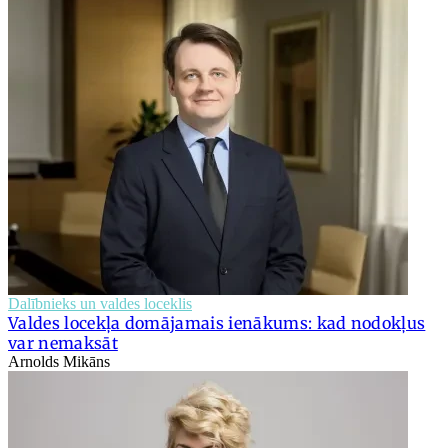
Dalībnieks un valdes loceklis
Valdes locekļa domājamais ienākums: kad nodokļus
var nemaksāt
Arnolds Mikāns