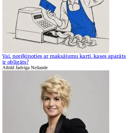
Vai, norēķinoties ar maksājumu karti, kases aparāts
ir obligāts?
Atbild Jadviga Neilande