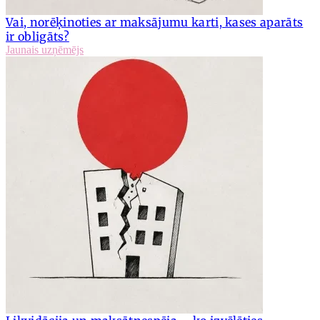
Vai, norēķinoties ar maksājumu karti, kases aparāts
ir obligāts?
Jaunais uzņēmējs