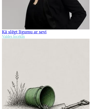
Kā slēgt līgumu ar sevi
Valdes loceklis