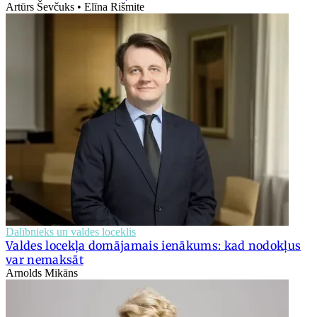
Artūrs Ševčuks • Elīna Rišmite
Dalībnieks un valdes loceklis
Valdes locekļa domājamais ienākums: kad nodokļus
var nemaksāt
Arnolds Mikāns