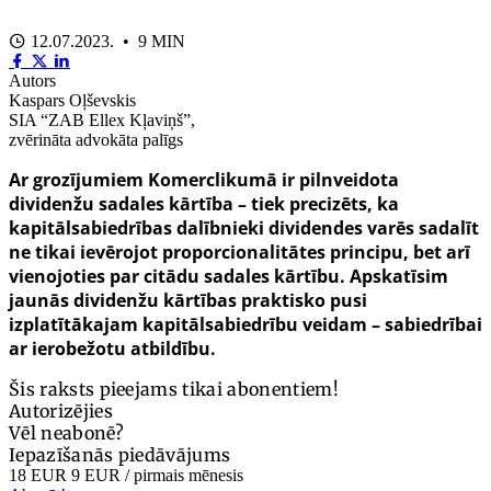
12.07.2023. • 9 MIN
Autors
Kaspars Oļševskis
SIA “ZAB Ellex Kļaviņš”,
zvērināta advokāta palīgs
Ar grozījumiem Komerclikumā ir pilnveidota
dividenžu sadales kārtība – tiek precizēts, ka
kapitālsabiedrības dalībnieki dividendes varēs sadalīt
ne tikai ievērojot proporcionalitātes principu, bet arī
vienojoties par citādu sadales kārtību. Apskatīsim
jaunās dividenžu kārtības praktisko pusi
izplatītākajam kapitālsabiedrību veidam – sabiedrībai
ar ierobežotu atbildību.
Šis raksts pieejams tikai abonentiem!
Autorizējies
Vēl neabonē?
Iepazīšanās piedāvājums
18 EUR
9 EUR
/ pirmais mēnesis