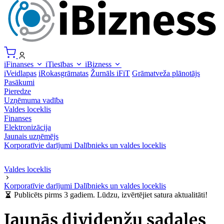
iFinanses
iTiesības
iBizness
iVeidlapas
iRokasgrāmatas
Žurnāls iFiT
Grāmatveža plānotājs
Pasākumi
Pieredze
Uzņēmuma vadība
Valdes loceklis
Finanses
Elektronizācija
Jaunais uzņēmējs
Korporatīvie darījumi
Dalībnieks un valdes loceklis
Valdes loceklis
Korporatīvie darījumi
Dalībnieks un valdes loceklis
Publicēts pirms 3 gadiem. Lūdzu, izvērtējiet satura aktualitāti!
Jaunās dividenžu sadales