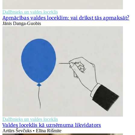
Dalībnieks un valdes loceklis
Apmācības valdes loceklim: vai drīkst tās apmaksāt?
Jānis Danga-Guobis
Dalībnieks un valdes loceklis
Valdes loceklis kā uzņēmuma likvidators
Artūrs Ševčuks • Elīna Rišmite