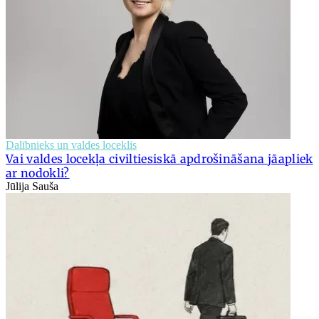
Dalībnieks un valdes loceklis
Vai valdes locekļa civiltiesiskā apdrošināšana jāapliek
ar nodokli?
Jūlija Sauša