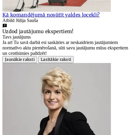
Kā komandējumā nosūtīt valdes locekli?
Atbild Jūlija Sauša
Uzdod jautājumu ekspertiem!
Tavs jautājums
Ja arī Tu savā darbā esi saskāries ar neskaidriem jautājumiem
normatīvo aktu piemērošanā, sūti savu jautājumu mūsu ekspertiem
un centīsimies palīdzēt!
Jaunākie raksti
Lasītākie raksti