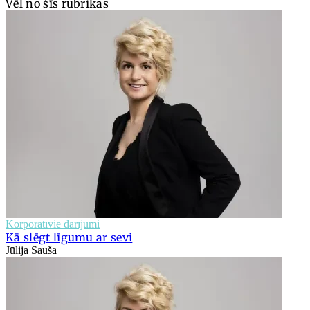
Vēl no šīs rubrikas
Korporatīvie darījumi
Kā slēgt līgumu ar sevi
Jūlija Sauša