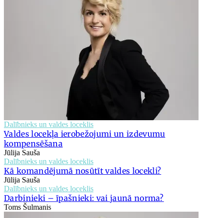
Dalībnieks un valdes loceklis
Valdes locekļa ierobežojumi un izdevumu
kompensēšana
Jūlija Sauša
Dalībnieks un valdes loceklis
Kā komandējumā nosūtīt valdes locekli?
Jūlija Sauša
Dalībnieks un valdes loceklis
Darbinieki – īpašnieki: vai jaunā norma?
Toms Šulmanis