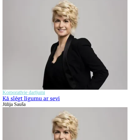
Korporatīvie darījumi
Kā slēgt līgumu ar sevi
Jūlija Sauša