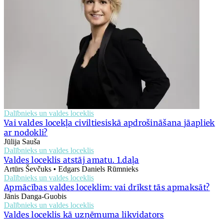
Dalībnieks un valdes loceklis
Vai valdes locekļa civiltiesiskā apdrošināšana jāapliek
ar nodokli?
Jūlija Sauša
Dalībnieks un valdes loceklis
Valdes loceklis atstāj amatu. 1.daļa
Artūrs Ševčuks • Edgars Daniels Rūmnieks
Dalībnieks un valdes loceklis
Apmācības valdes loceklim: vai drīkst tās apmaksāt?
Jānis Danga-Guobis
Dalībnieks un valdes loceklis
Valdes loceklis kā uzņēmuma likvidators