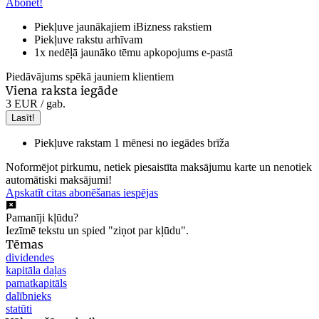
Abonēt!
Piekļuve jaunākajiem iBizness rakstiem
Piekļuve rakstu arhīvam
1x nedēļā jaunāko tēmu apkopojums e-pastā
Piedāvājums spēkā jauniem klientiem
Viena raksta iegāde
3 EUR
/ gab.
Lasīt!
Piekļuve rakstam 1 mēnesi no iegādes brīža
Noformējot pirkumu, netiek piesaistīta maksājumu karte un nenotiek
automātiski maksājumi!
Apskatīt citas abonēšanas iespējas
Pamanīji kļūdu?
Iezīmē tekstu un spied "ziņot par kļūdu".
Tēmas
dividendes
kapitāla daļas
pamatkapitāls
dalībnieks
statūti