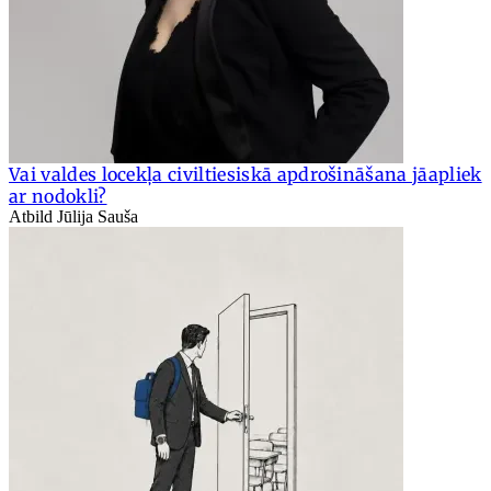
Vai valdes locekļa civiltiesiskā apdrošināšana jāapliek
ar nodokli?
Atbild Jūlija Sauša