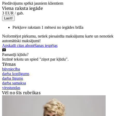
Piedāvājums spēkā jauniem klientiem
Viena raksta iegāde
3 EUR
/ gab.
Lasīt!
Piekļuve rakstam 1 mēnesi no iegādes brīža
Noformējot pirkumu, netiek piesaistīta maksājumu karte un nenotiek
automātiski maksājumi!
Apskatīt citas abonēšanas iespējas
Pamanīji kļūdu?
Iezīmē tekstu un spied "ziņot par kļūdu".
Tēmas
būvniecība
darba koplīgums
darba līgums
darba samaksa
virsstundas
Vēl no šīs rubrikas