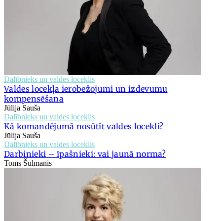
Dalībnieks un valdes loceklis
Valdes locekļa ierobežojumi un izdevumu
kompensēšana
Jūlija Sauša
Dalībnieks un valdes loceklis
Kā komandējumā nosūtīt valdes locekli?
Jūlija Sauša
Dalībnieks un valdes loceklis
Darbinieki – īpašnieki: vai jaunā norma?
Toms Šulmanis