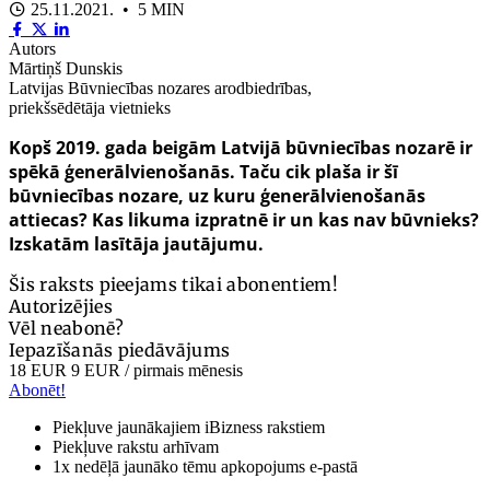
25.11.2021. • 5 MIN
Autors
Mārtiņš Dunskis
Latvijas Būvniecības nozares arodbiedrības,
priekšsēdētāja vietnieks
Kopš 2019. gada beigām Latvijā būvniecības nozarē ir
spēkā ģenerālvienošanās. Taču cik plaša ir šī
būvniecības nozare, uz kuru ģenerālvienošanās
attiecas? Kas likuma izpratnē ir un kas nav būvnieks?
Izskatām lasītāja jautājumu.
Šis raksts pieejams tikai abonentiem!
Autorizējies
Vēl neabonē?
Iepazīšanās piedāvājums
18 EUR
9 EUR
/ pirmais mēnesis
Abonēt!
Piekļuve jaunākajiem iBizness rakstiem
Piekļuve rakstu arhīvam
1x nedēļā jaunāko tēmu apkopojums e-pastā