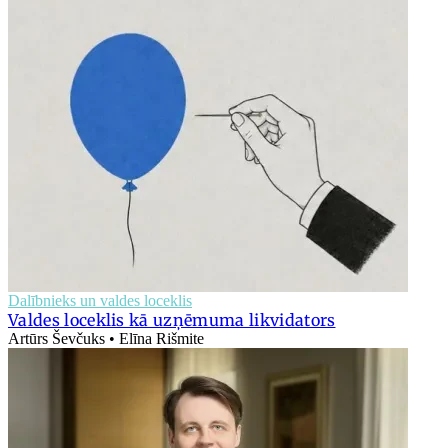
Dalībnieks un valdes loceklis
Valdes loceklis kā uzņēmuma likvidators
Artūrs Ševčuks • Elīna Rišmite