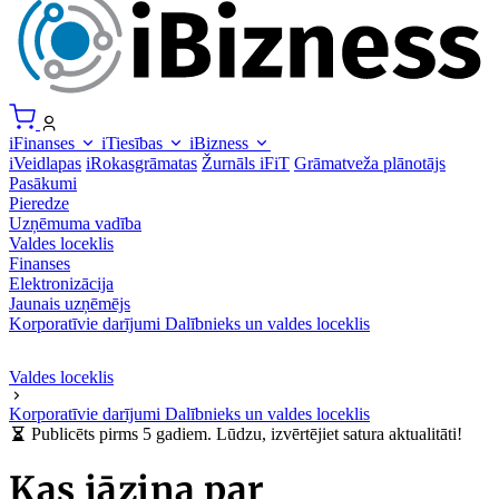
iFinanses
iTiesības
iBizness
iVeidlapas
iRokasgrāmatas
Žurnāls iFiT
Grāmatveža plānotājs
Pasākumi
Pieredze
Uzņēmuma vadība
Valdes loceklis
Finanses
Elektronizācija
Jaunais uzņēmējs
Korporatīvie darījumi
Dalībnieks un valdes loceklis
Valdes loceklis
Korporatīvie darījumi
Dalībnieks un valdes loceklis
Publicēts pirms 5 gadiem. Lūdzu, izvērtējiet satura aktualitāti!
Kas jāzina par