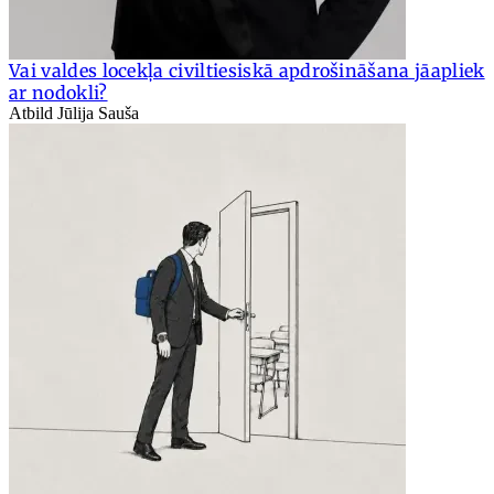
Vai valdes locekļa civiltiesiskā apdrošināšana jāapliek
ar nodokli?
Atbild Jūlija Sauša