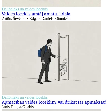
Dalībnieks un valdes loceklis
Valdes loceklis atstāj amatu. 1.daļa
Artūrs Ševčuks • Edgars Daniels Rūmnieks
Dalībnieks un valdes loceklis
Apmācības valdes loceklim: vai drīkst tās apmaksāt?
Jānis Danga-Guobis