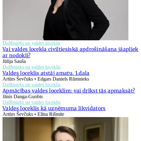
Dalībnieks un valdes loceklis
Vai valdes locekļa civiltiesiskā apdrošināšana jāapliek
ar nodokli?
Jūlija Sauša
Dalībnieks un valdes loceklis
Valdes loceklis atstāj amatu. 1.daļa
Artūrs Ševčuks • Edgars Daniels Rūmnieks
Dalībnieks un valdes loceklis
Apmācības valdes loceklim: vai drīkst tās apmaksāt?
Jānis Danga-Guobis
Dalībnieks un valdes loceklis
Valdes loceklis kā uzņēmuma likvidators
Artūrs Ševčuks • Elīna Rišmite