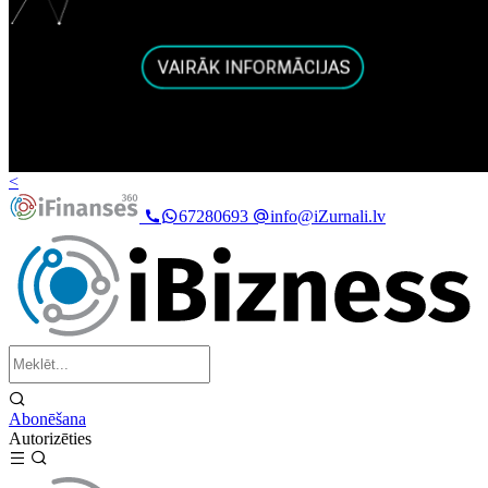
<
67280693
info@iZurnali.lv
Abonēšana
Autorizēties