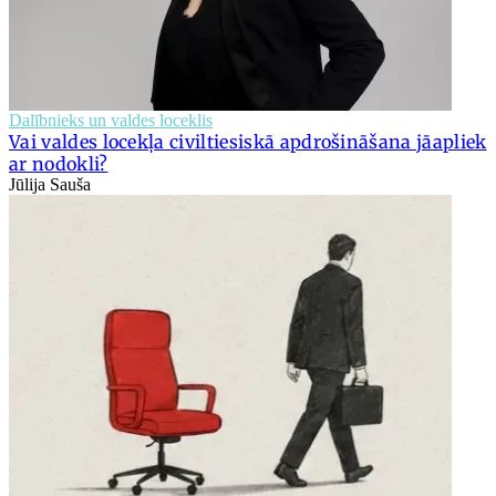
Dalībnieks un valdes loceklis
Vai valdes locekļa civiltiesiskā apdrošināšana jāapliek
ar nodokli?
Jūlija Sauša