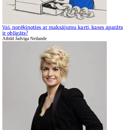
Vai, norēķinoties ar maksājumu karti, kases aparāts
ir obligāts?
Atbild Jadviga Neilande