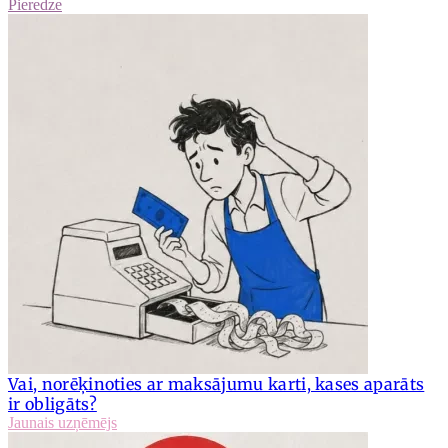
Pieredze
Vai, norēķinoties ar maksājumu karti, kases aparāts
ir obligāts?
Jaunais uzņēmējs