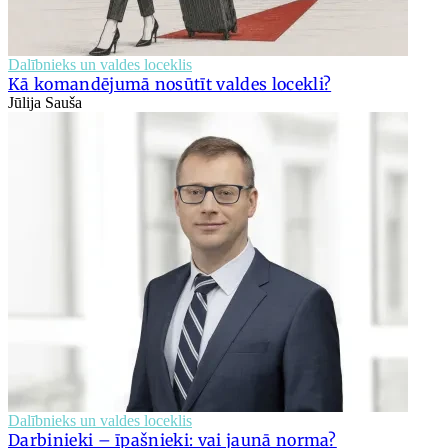
Dalībnieks un valdes loceklis
Kā komandējumā nosūtīt valdes locekli?
Jūlija Sauša
Dalībnieks un valdes loceklis
Darbinieki – īpašnieki: vai jaunā norma?