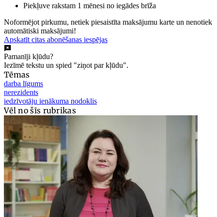
Piekļuve rakstam 1 mēnesi no iegādes brīža
Noformējot pirkumu, netiek piesaistīta maksājumu karte un nenotiek
automātiski maksājumi!
Apskatīt citas abonēšanas iespējas
Pamanīji kļūdu?
Iezīmē tekstu un spied "ziņot par kļūdu".
Tēmas
darba līgums
nerezidents
iedzīvotāju ienākuma nodoklis
Vēl no šīs rubrikas