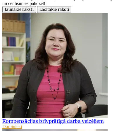
un centīsimies palīdzēt!
Jaunākie raksti
Lasītākie raksti
Kompensācijas brīvprātīgā darba veicējiem
Darbinieki