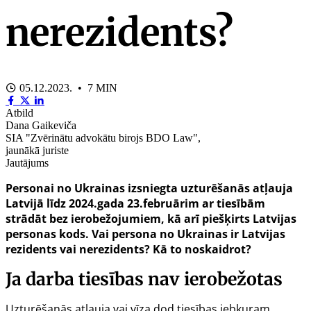
nerezidents?
05.12.2023. • 7 MIN
Atbild
Dana Gaikeviča
SIA "Zvērinātu advokātu birojs BDO Law",
jaunākā juriste
Jautājums
Personai no Ukrainas izsniegta uzturēšanās atļauja
Latvijā līdz 2024.gada 23.februārim ar tiesībām
strādāt bez ierobežojumiem, kā arī piešķirts Latvijas
personas kods. Vai persona no Ukrainas ir Latvijas
rezidents vai nerezidents? Kā to noskaidrot?
Ja darba tiesības nav ierobežotas
Uzturēšanās atļauja vai vīza dod tiesības jebkuram