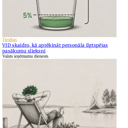
Tiesības
VID skaidro, kā aprēķināt personāla ilgtspējas
pasākumu slieksni
Valsts ieņēmumu dienests