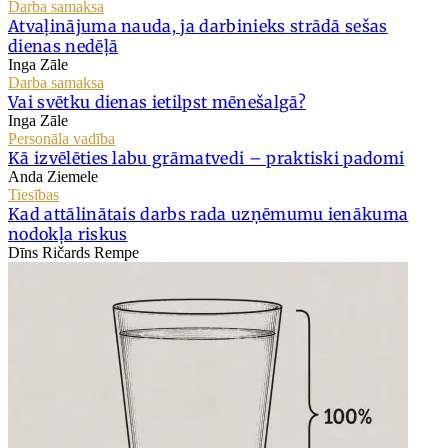
Darba samaksa
Atvaļinājuma nauda, ja darbinieks strādā sešas
dienas nedēļā
Inga Zāle
Darba samaksa
Vai svētku dienas ietilpst mēnešalgā?
Inga Zāle
Personāla vadība
Kā izvēlēties labu grāmatvedi – praktiski padomi
Anda Ziemele
Tiesības
Kad attālinātais darbs rada uzņēmumu ienākuma
nodokļa riskus
Dīns Ričards Rempe