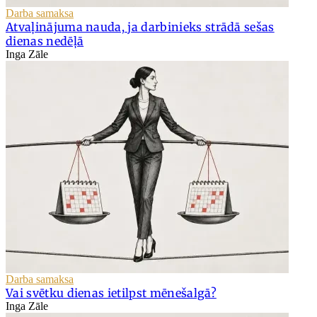
Darba samaksa
Atvaļinājuma nauda, ja darbinieks strādā sešas
dienas nedēļā
Inga Zāle
Darba samaksa
Vai svētku dienas ietilpst mēnešalgā?
Inga Zāle