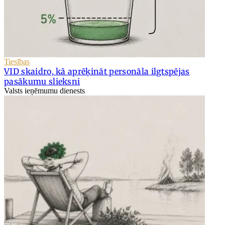
Tiesības
VID skaidro, kā aprēķināt personāla ilgtspējas
pasākumu slieksni
Valsts ieņēmumu dienests