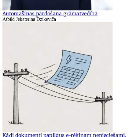
Automašīnas pārdošana grāmatvedībā
Atbild Jekaterina Dzikeviča
Kādi dokumenti papildus e-rēķinam nepieciešami,