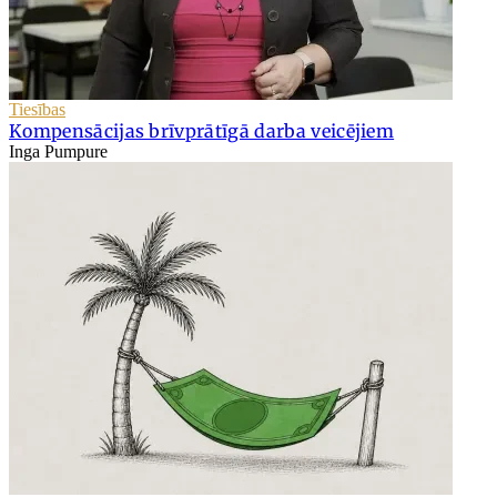
Tiesības
Kompensācijas brīvprātīgā darba veicējiem
Inga Pumpure