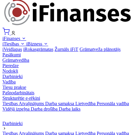
iFinanses
iTiesības
iBizness
iVeidlapas
iRokasgrāmatas
Žurnāls iFiT
Grāmatveža plānotājs
Pasākumi
Grāmatvedība
Pieredze
Nodokļi
Darbinieki
Vadība
Tiesu prakse
Pašnodarbinātais
Strukturētie e-rēķini
Tiesības
Atvaļinājums
Darba samaksa
Lietvedība
Personāla vadība
Vidējā izpeļņa
Darba drošība
Darba laiks
Darbinieki
Tiesības
Atvaļinājums
Darba samaksa
Lietvedība
Personāla vadība