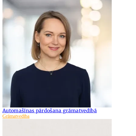
Automašīnas pārdošana grāmatvedībā
Grāmatvedība