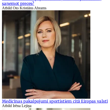
saņemot preces?
Atbild Oto Kristiāns Abrams
Medicīnas pakalpojumi sportistiem citā Eiropas valstī
Atbild Irēna Lejiņa