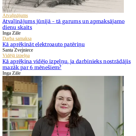
Atvaļinājums
Atvaļinājums jūnijā - tā garums un apmaksājamo
dienu skaits
Inga Zāle
Darba samaksa
Kā aprēķināt elektroauto patēriņu
Santa Zvejniece
Vidējā izpeļņa
Kā aprēķina vidējo izpeļņu, ja darbinieks nostrādājis
mazāk par 6 mēnešiem?
Inga Zāle