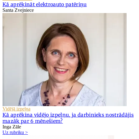
Kā aprēķināt elektroauto patēriņu
Santa Zvejniece
Vidējā izpeļņa
Kā aprēķina vidējo izpeļņu, ja darbinieks nostrādājis
mazāk par 6 mēnešiem?
Inga Zāle
Uz rubriku >