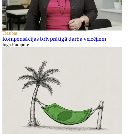
Tiesības
Kompensācijas brīvprātīgā darba veicējiem
Inga Pumpure