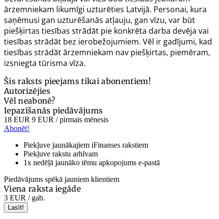
ārzemniekam likumīgi uzturēties Latvijā. Personai, kura
saņēmusi gan uzturēšanās atļauju, gan vīzu, var būt
piešķirtas tiesības strādāt pie konkrēta darba devēja vai
tiesības strādāt bez ierobežojumiem. Vēl ir gadījumi, kad
tiesības strādāt ārzemniekam nav piešķirtas, piemēram,
izsniegta tūrisma vīza.
Šis raksts pieejams tikai abonentiem!
Autorizējies
Vēl neabonē?
Iepazīšanās piedāvājums
18 EUR
9 EUR
/ pirmais mēnesis
Abonēt!
Piekļuve jaunākajiem iFinanses rakstiem
Piekļuve rakstu arhīvam
1x nedēļā jaunāko tēmu apkopojums e-pastā
Piedāvājums spēkā jauniem klientiem
Viena raksta iegāde
3 EUR
/ gab.
Lasīt!