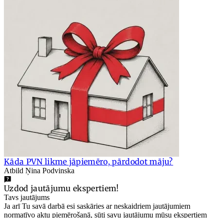
Kāda PVN likme jāpiemēro, pārdodot māju?
Atbild Ņina Podvinska
Uzdod jautājumu ekspertiem!
Tavs jautājums
Ja arī Tu savā darbā esi saskāries ar neskaidriem jautājumiem
normatīvo aktu piemērošanā, sūti savu jautājumu mūsu ekspertiem