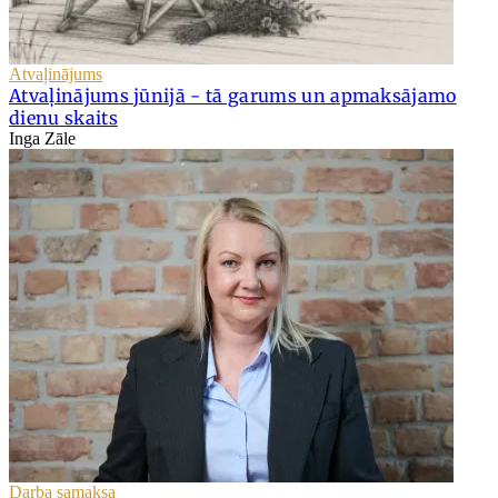
Atvaļinājums
Atvaļinājums jūnijā - tā garums un apmaksājamo
dienu skaits
Inga Zāle
Darba samaksa