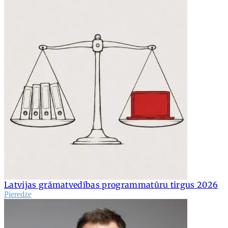
Latvijas grāmatvedības programmatūru tirgus 2026
Pieredze