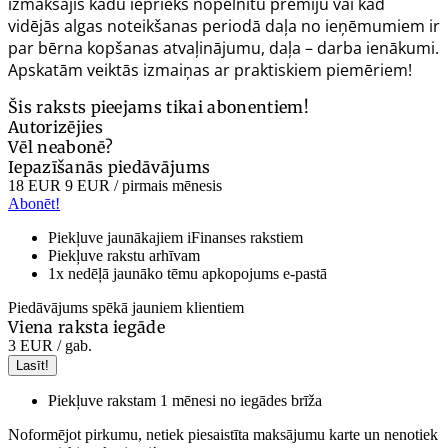
izmaksājis kādu iepriekš nopelnītu prēmiju vai kad
vidējās algas noteikšanas periodā daļa no ieņēmumiem ir
par bērna kopšanas atvaļinājumu, daļa – darba ienākumi.
Apskatām veiktās izmaiņas ar praktiskiem piemēriem!
Šis raksts pieejams tikai abonentiem!
Autorizējies
Vēl neabonē?
Iepazīšanās piedāvājums
18 EUR
9 EUR
/ pirmais mēnesis
Abonēt!
Piekļuve jaunākajiem iFinanses rakstiem
Piekļuve rakstu arhīvam
1x nedēļā jaunāko tēmu apkopojums e-pastā
Piedāvājums spēkā jauniem klientiem
Viena raksta iegāde
3 EUR
/ gab.
Lasīt!
Piekļuve rakstam 1 mēnesi no iegādes brīža
Noformējot pirkumu, netiek piesaistīta maksājumu karte un nenotiek