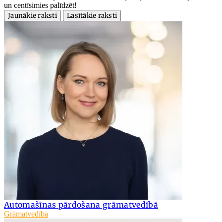
un centīsimies palīdzēt!
Jaunākie raksti
Lasītākie raksti
Automašīnas pārdošana grāmatvedībā
Grāmatvedība