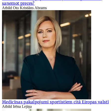
saņemot preces?
Atbild Oto Kristiāns Abrams
Medicīnas pakalpojumi sportistiem citā Eiropas valstī
Atbild Irēna Lejiņa