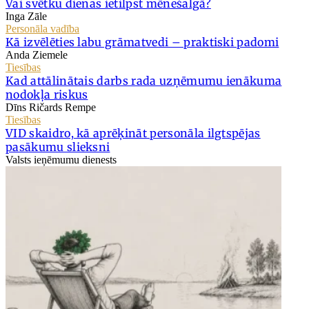
Vai svētku dienas ietilpst mēnešalgā?
Inga Zāle
Personāla vadība
Kā izvēlēties labu grāmatvedi – praktiski padomi
Anda Ziemele
Tiesības
Kad attālinātais darbs rada uzņēmumu ienākuma
nodokļa riskus
Dīns Ričards Rempe
Tiesības
VID skaidro, kā aprēķināt personāla ilgtspējas
pasākumu slieksni
Valsts ieņēmumu dienests