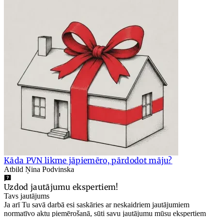
Kāda PVN likme jāpiemēro, pārdodot māju?
Atbild Ņina Podvinska
Uzdod jautājumu ekspertiem!
Tavs jautājums
Ja arī Tu savā darbā esi saskāries ar neskaidriem jautājumiem
normatīvo aktu piemērošanā, sūti savu jautājumu mūsu ekspertiem