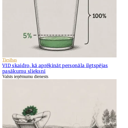
Tiesības
VID skaidro, kā aprēķināt personāla ilgtspējas
pasākumu slieksni
Valsts ieņēmumu dienests