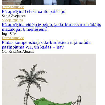
Darba samaksa
Kā aprēķināt elektroauto patēriņu
Santa Zvejniece
Vidējā izpeļņa
Kā aprēķina vidējo izpeļņu, ja darbinieks nostrādājis
mazāk par 6 mēnešiem?
Inga Zāle
Darba samaksa
Kādas kompensācijas darbiniekiem ir jānorāda
paziņojumā VID, un kādas – nav
Oto Kristiāns Abrams