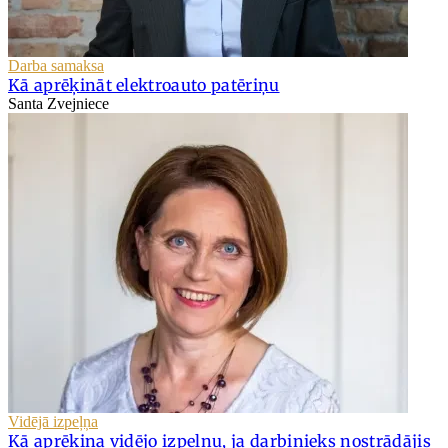
Darba samaksa
Kā aprēķināt elektroauto patēriņu
Santa Zvejniece
Vidējā izpeļņa
Kā aprēķina vidējo izpeļņu, ja darbinieks nostrādājis