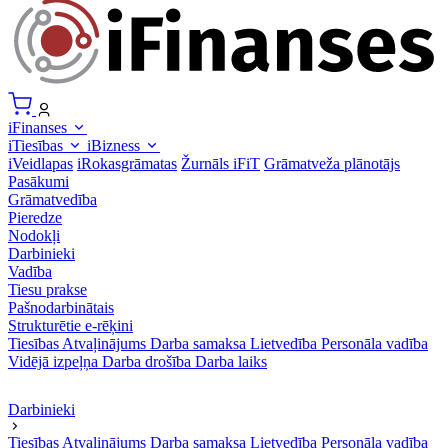
iFinanses
iTiesības
iBizness
iVeidlapas
iRokasgrāmatas
Žurnāls iFiT
Grāmatveža plānotājs
Pasākumi
Grāmatvedība
Pieredze
Nodokļi
Darbinieki
Vadība
Tiesu prakse
Pašnodarbinātais
Strukturētie e-rēķini
Tiesības
Atvaļinājums
Darba samaksa
Lietvedība
Personāla vadība
Vidējā izpeļņa
Darba drošība
Darba laiks
Darbinieki
Tiesības
Atvaļinājums
Darba samaksa
Lietvedība
Personāla vadība