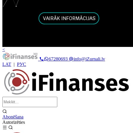
<
67280693
info@iZurnali.lv
LAT
|
РУС
Abonēšana
Autorizēties