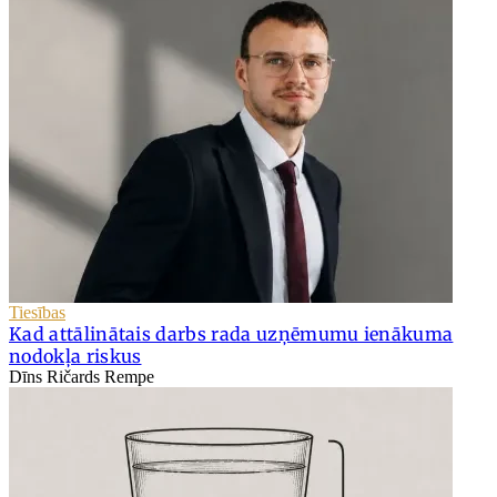
Tiesības
Kad attālinātais darbs rada uzņēmumu ienākuma
nodokļa riskus
Dīns Ričards Rempe