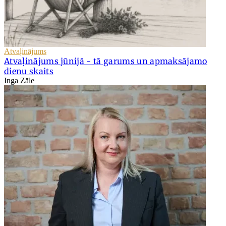
Atvaļinājums
Atvaļinājums jūnijā - tā garums un apmaksājamo
dienu skaits
Inga Zāle