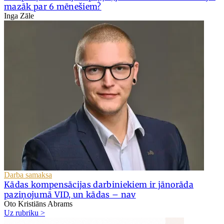
mazāk par 6 mēnešiem?
Inga Zāle
Darba samaksa
Kādas kompensācijas darbiniekiem ir jānorāda
paziņojumā VID, un kādas – nav
Oto Kristiāns Abrams
Uz rubriku >