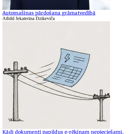
Automašīnas pārdošana grāmatvedībā
Atbild Jekaterina Dzikeviča
Kādi dokumenti papildus e-rēķinam nepieciešami,