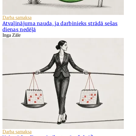
Darba samaksa
Atvaļinājuma nauda, ja darbinieks strādā sešas
dienas nedēļā
Inga Zāle
Darba samaksa