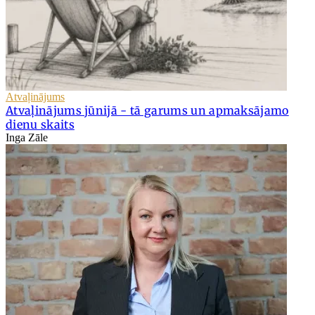
Atvaļinājums
Atvaļinājums jūnijā - tā garums un apmaksājamo
dienu skaits
Inga Zāle