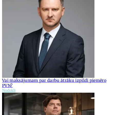
Vai maksājumam par darbu ātrāku izpildi piemēro
PVN?
Nodokļi