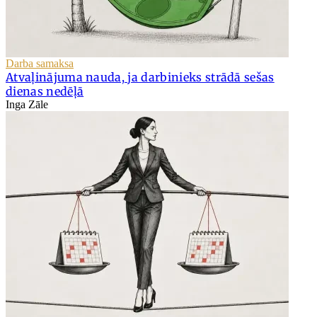
Darba samaksa
Atvaļinājuma nauda, ja darbinieks strādā sešas
dienas nedēļā
Inga Zāle