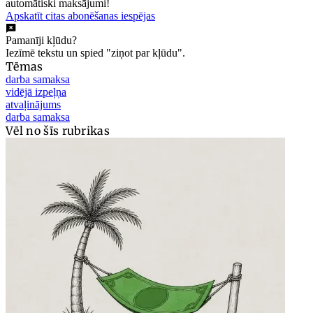
automātiski maksājumi!
Apskatīt citas abonēšanas iespējas
Pamanīji kļūdu?
Iezīmē tekstu un spied "ziņot par kļūdu".
Tēmas
darba samaksa
vidējā izpeļņa
atvaļinājums
darba samaksa
Vēl no šīs rubrikas