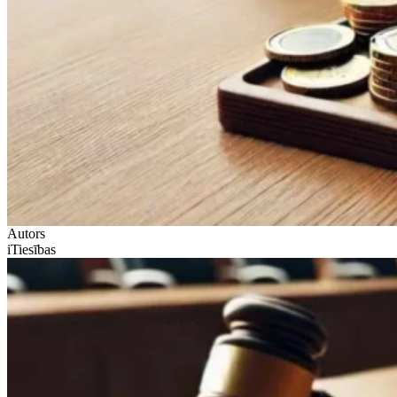
Autors
iTiesības