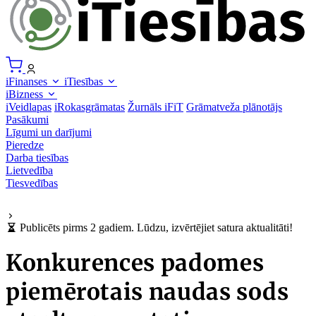
iFinanses
iTiesības
iBizness
iVeidlapas
iRokasgrāmatas
Žurnāls iFiT
Grāmatveža plānotājs
Pasākumi
Līgumi un darījumi
Pieredze
Darba tiesības
Lietvedība
Tiesvedības
Publicēts pirms 2 gadiem. Lūdzu, izvērtējiet satura aktualitāti!
Konkurences padomes
piemērotais naudas sods