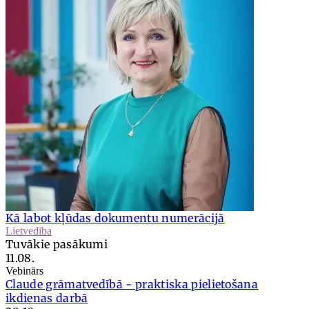
Kā labot kļūdas dokumentu numerācijā
Lietvedība
Tuvākie pasākumi
11.08.
Vebinārs
Claude grāmatvedībā - praktiska pielietošana
ikdienas darbā