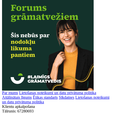
Par mums
Lietošanas noteikumi un datu privātuma politika
Attālinātais līgums
Ētikas standarts
Sīkdatnes
Lietošanas noteikumi
un datu privātuma politika
Klientu apkalpošana
Tālrunis:
67280693