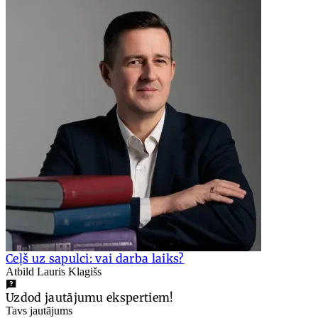
Ceļš uz sapulci: vai darba laiks?
Atbild Lauris Klagišs
Uzdod jautājumu ekspertiem!
Tavs jautājums