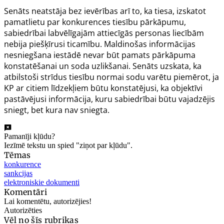
Senāts neatstāja bez ievērības arī to, ka tiesa, izskatot
pamatlietu par konkurences tiesību pārkāpumu,
sabiedrībai labvēlīgajām attiecīgās personas liecībām
nebija piešķīrusi ticamību. Maldinošas informācijas
nesniegšana iestādē nevar būt pamats pārkāpuma
konstatēšanai un soda uzlikšanai. Senāts uzskata, ka
atbilstoši strīdus tiesību normai sodu varētu piemērot, ja
KP ar citiem līdzekļiem būtu konstatējusi, ka objektīvi
pastāvējusi informācija, kuru sabiedrībai būtu vajadzējis
sniegt, bet kura nav sniegta.
Pamanīji kļūdu?
Iezīmē tekstu un spied "ziņot par kļūdu".
Tēmas
konkurence
sankcijas
elektroniskie dokumenti
Komentāri
Lai komentētu, autorizējies!
Autorizēties
Vēl no šīs rubrikas