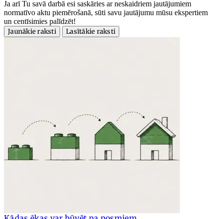
Ja arī Tu savā darbā esi saskāries ar neskaidriem jautājumiem
normatīvo aktu piemērošanā, sūti savu jautājumu mūsu ekspertiem
un centīsimies palīdzēt!
Jaunākie raksti
Lasītākie raksti
Kādas ēkas var būvēt pa posmiem