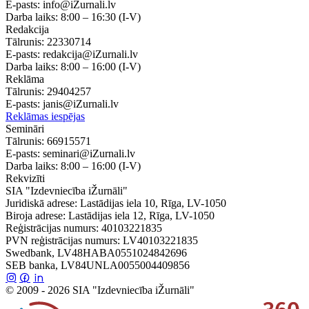
E-pasts:
info@iZurnali.lv
Darba laiks:
8:00 – 16:30
(I-V)
Redakcija
Tālrunis:
22330714
E-pasts:
redakcija@iZurnali.lv
Darba laiks:
8:00 – 16:00
(I-V)
Reklāma
Tālrunis:
29404257
E-pasts:
janis@iZurnali.lv
Reklāmas iespējas
Semināri
Tālrunis:
66915571
E-pasts:
seminari@iZurnali.lv
Darba laiks:
8:00 – 16:00
(I-V)
Rekvizīti
SIA "Izdevniecība iŽurnāli"
Juridiskā adrese: Lastādijas iela 10, Rīga, LV-1050
Biroja adrese: Lastādijas iela 12, Rīga, LV-1050
Reģistrācijas numurs: 40103221835
PVN reģistrācijas numurs: LV40103221835
Swedbank, LV48HABA0551024842696
SEB banka, LV84UNLA0055004409856
© 2009 - 2026 SIA "Izdevniecība iŽurnāli"