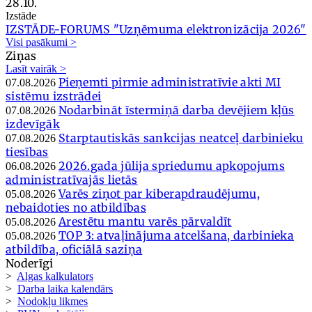
28.10.
Izstāde
IZSTĀDE-FORUMS "Uzņēmuma elektronizācija 2026"
Visi pasākumi >
Ziņas
Lasīt vairāk >
Pieņemti pirmie administratīvie akti MI
07.08.2026
sistēmu izstrādei
Nodarbināt īstermiņā darba devējiem kļūs
07.08.2026
izdevīgāk
Starptautiskās sankcijas neatceļ darbinieku
07.08.2026
tiesības
2026.gada jūlija spriedumu apkopojums
06.08.2026
administratīvajās lietās
Varēs ziņot par kiberapdraudējumu,
05.08.2026
nebaidoties no atbildības
Arestētu mantu varēs pārvaldīt
05.08.2026
TOP 3: atvaļinājuma atcelšana, darbinieka
05.08.2026
atbildība, oficiālā saziņa
Noderīgi
>
Algas kalkulators
>
Darba laika kalendārs
>
Nodokļu likmes