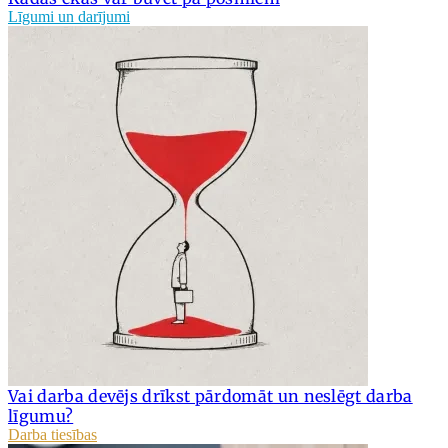
Līgumi un darījumi
Vai darba devējs drīkst pārdomāt un neslēgt darba
līgumu?
Darba tiesības