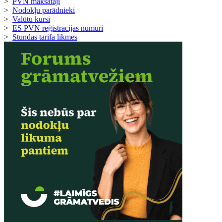
>
PVN maksātāji
>
Nodokļu parādnieki
>
Valūtu kursi
>
ES PVN reģistrācijas numuri
>
Stundas tarifa likmes