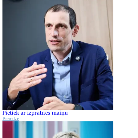
Pietiek ar izpratnes maiņu
Pieredze