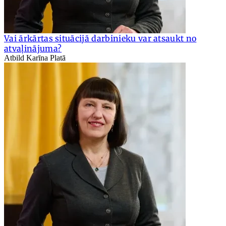
Vai ārkārtas situācijā darbinieku var atsaukt no
atvaļinājuma?
Atbild Karīna Platā