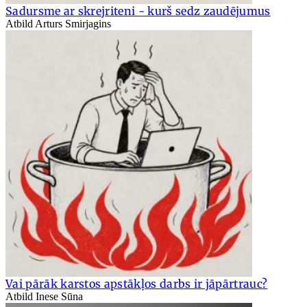
Sadursme ar skrejriteni - kurš sedz zaudējumus
Atbild Arturs Smirjagins
Vai pārāk karstos apstākļos darbs ir jāpārtrauc?
Atbild Inese Sūna