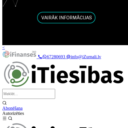
<
67280693
info@iZurnali.lv
Abonēšana
Autorizēties