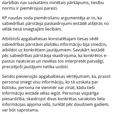
darbībās nav saskatāms minētais pārkāpums, tiesību
normu ir piemērojusi pareizi.
KP naudas soda piemērošanu argumentēja ar to, ka
sabiedrības pārstāvja paskaidrojumi iestādē atšķīrās no
vēlāk tiesā sniegtajām liecībām.
Atbilstoši apgabaltiesas konstatētajam tiesas sēdē
sabiedrības pārstāvis plašāku informāciju bija sniedzis,
atbildot uz konkrētiem jautājumiem. Savukārt iestādē
pēc sabiedrības pārstāvja skaidrojuma, ka konkrētos e-
pastus neatceras un nevēlas tos interpretēt patvaļīgi,
precizējoši jautājumi netika uzdoti.
Senāts pievienojās apgabaltiesas vērtējumam, ka, prasot
personai sniegt visu informāciju, ko tā uzskata par
būtisku, persona ne vienmēr var zināt, kādu tieši
informāciju iestāde vēlas iegūt. Personas vispārīga
piesardzība, skaidrojot divas konkrētas sarakstes liela
informācijas apjoma vidū, turklāt pēc daudziem gadiem,
var būt saprotama.