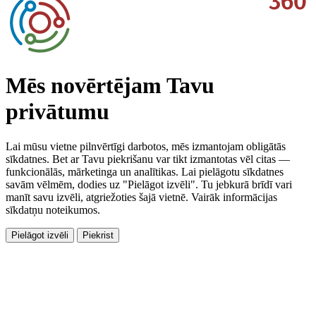
Mēs novērtējam Tavu
privātumu
Lai mūsu vietne pilnvērtīgi darbotos, mēs izmantojam obligātās
sīkdatnes. Bet ar Tavu piekrišanu var tikt izmantotas vēl citas —
funkcionālās, mārketinga un analītikas. Lai pielāgotu sīkdatnes
savām vēlmēm, dodies uz "Pielāgot izvēli". Tu jebkurā brīdī vari
manīt savu izvēli, atgriežoties šajā vietnē. Vairāk informācijas
sīkdatņu noteikumos.
Pielāgot izvēli
Piekrist