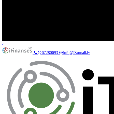
<
67280693
info@iZurnali.lv