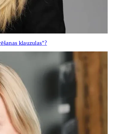
rēšanas klauzulas”?