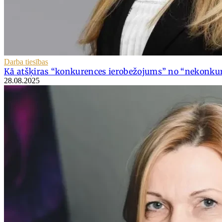
Darba tiesības
Kā atšķiras “konkurences ierobežojums” no “nekonku
28.08.2025