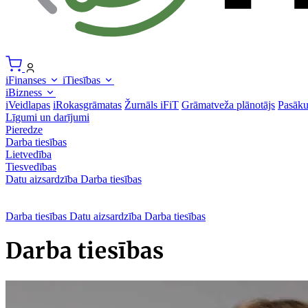
iFinanses
iTiesības
iBizness
iVeidlapas
iRokasgrāmatas
Žurnāls iFiT
Grāmatveža plānotājs
Pasāk
Līgumi un darījumi
Pieredze
Darba tiesības
Lietvedība
Tiesvedības
Datu aizsardzība
Darba tiesības
Darba tiesības
Datu aizsardzība
Darba tiesības
Darba tiesības