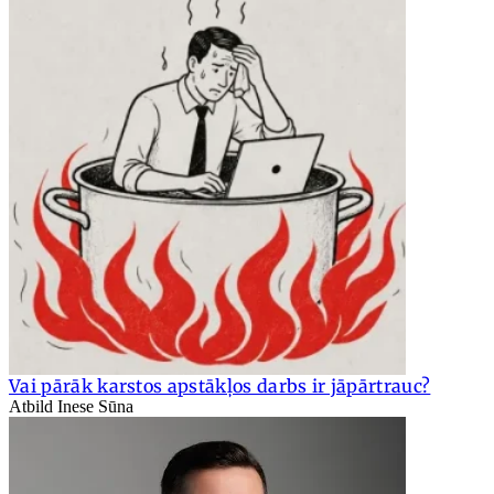
Vai pārāk karstos apstākļos darbs ir jāpārtrauc?
Atbild Inese Sūna