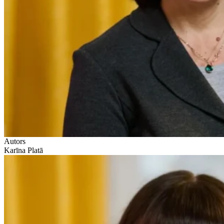
Autors
Karīna Platā