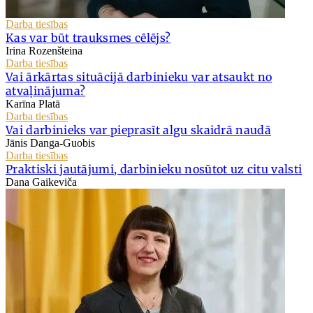
Darba tiesības
Kas var būt trauksmes cēlējs?
Irina Rozenšteina
Darba tiesības
Vai ārkārtas situācijā darbinieku var atsaukt no
atvaļinājuma?
Karīna Platā
Darba tiesības
Vai darbinieks var pieprasīt algu skaidrā naudā
Jānis Danga-Guobis
Darba tiesības
Praktiski jautājumi, darbinieku nosūtot uz citu valsti
Dana Gaikeviča