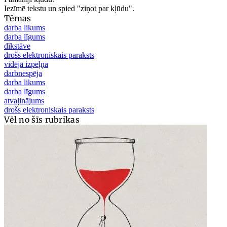
Iezīmē tekstu un spied "ziņot par kļūdu".
Tēmas
darba likums
darba līgums
dīkstāve
drošs elektroniskais paraksts
vidējā izpeļņa
darbnespēja
darba likums
darba līgums
atvaļinājums
drošs elektroniskais paraksts
Vēl no šīs rubrikas