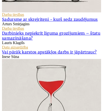
Darba tiesības
Sadursme ar skrejriteni - kurš sedz zaudējumus
Arturs Smirjagins
Darba tiesības
Darbinieks nepiekrīt līguma grozījumiem – štatu
samazināšana?
Lauris Klagišs
Datu aizsardzība
Vai pārāk karstos apstākļos darbs ir jāpārtrauc?
Inese Sūna