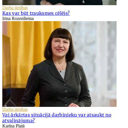
Darba tiesības
Kas var būt trauksmes cēlējs?
Irina Rozenšteina
Darba tiesības
Vai ārkārtas situācijā darbinieku var atsaukt no
atvaļinājuma?
Karīna Platā