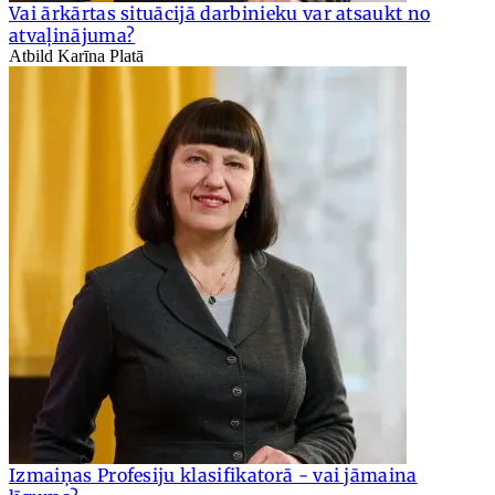
Vai ārkārtas situācijā darbinieku var atsaukt no
atvaļinājuma?
Atbild Karīna Platā
Izmaiņas Profesiju klasifikatorā - vai jāmaina