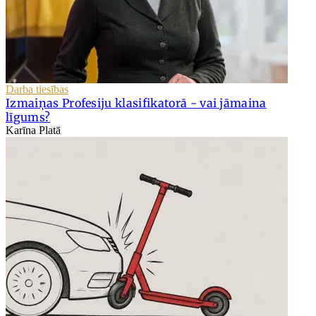
Darba tiesības
Izmaiņas Profesiju klasifikatorā - vai jāmaina
līgums?
Karīna Platā