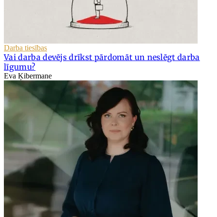
Darba tiesības
Vai darba devējs drīkst pārdomāt un neslēgt darba
līgumu?
Eva Ķibermane