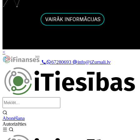
<
67280693
info@iZurnali.lv
Abonēšana
Autorizēties