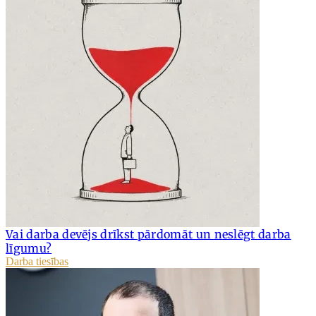
Vai darba devējs drīkst pārdomāt un neslēgt darba
līgumu?
Darba tiesības