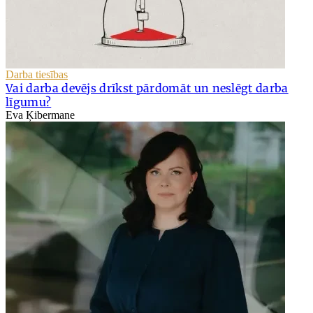
Darba tiesības
Vai darba devējs drīkst pārdomāt un neslēgt darba
līgumu?
Eva Ķibermane