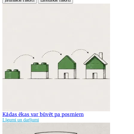
Jaunākie raksti
Lasītākie raksti
Kādas ēkas var būvēt pa posmiem
Līgumi un darījumi