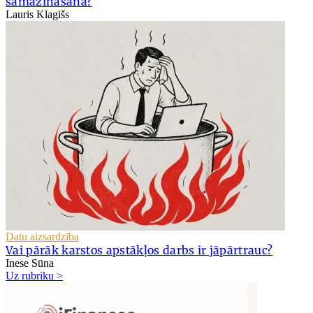
samazināšana?
Lauris Klagišs
Datu aizsardzība
Vai pārāk karstos apstākļos darbs ir jāpārtrauc?
Inese Sūna
Uz rubriku >