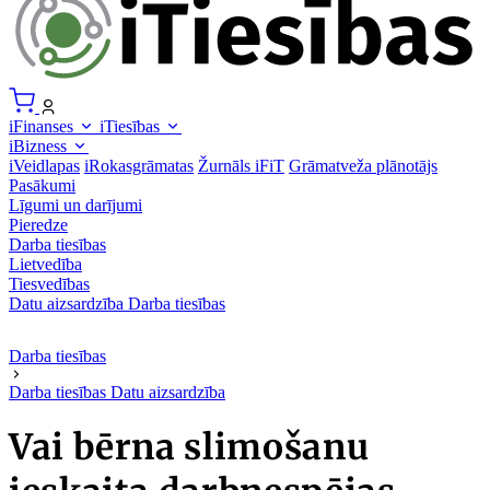
iFinanses
iTiesības
iBizness
iVeidlapas
iRokasgrāmatas
Žurnāls iFiT
Grāmatveža plānotājs
Pasākumi
Līgumi un darījumi
Pieredze
Darba tiesības
Lietvedība
Tiesvedības
Datu aizsardzība
Darba tiesības
Darba tiesības
Darba tiesības
Datu aizsardzība
Vai bērna slimošanu