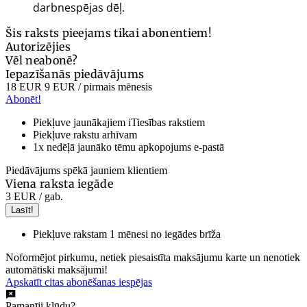
darbnespējas dēļ.
Šis raksts pieejams tikai abonentiem!
Autorizējies
Vēl neabonē?
Iepazīšanās piedāvājums
18 EUR
9 EUR
/ pirmais mēnesis
Abonēt!
Piekļuve jaunākajiem iTiesības rakstiem
Piekļuve rakstu arhīvam
1x nedēļā jaunāko tēmu apkopojums e-pastā
Piedāvājums spēkā jauniem klientiem
Viena raksta iegāde
3 EUR
/ gab.
Lasīt!
Piekļuve rakstam 1 mēnesi no iegādes brīža
Noformējot pirkumu, netiek piesaistīta maksājumu karte un nenotiek
automātiski maksājumi!
Apskatīt citas abonēšanas iespējas
Pamanīji kļūdu?