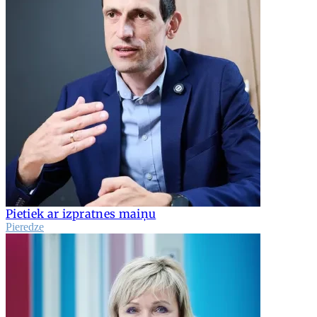
Pietiek ar izpratnes maiņu
Pieredze