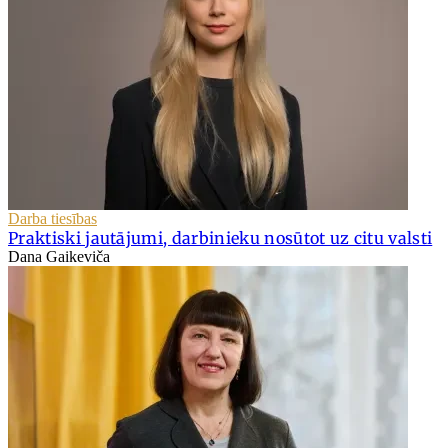
Darba tiesības
Praktiski jautājumi, darbinieku nosūtot uz citu valsti
Dana Gaikeviča