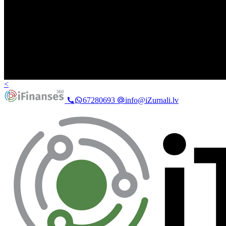
<
67280693
info@iZurnali.lv