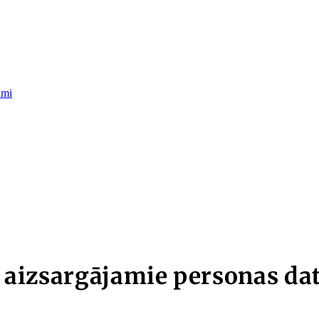
umi
ši aizsargājamie personas dat