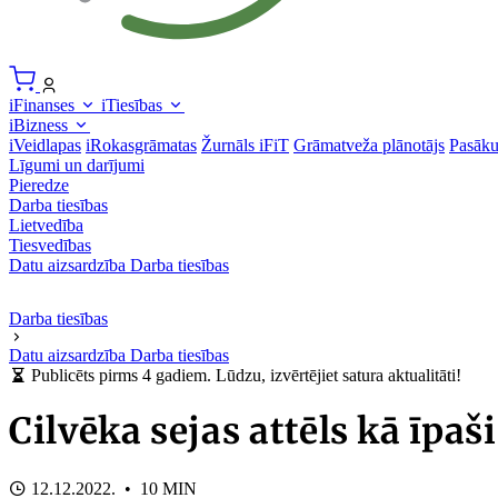
iFinanses
iTiesības
iBizness
iVeidlapas
iRokasgrāmatas
Žurnāls iFiT
Grāmatveža plānotājs
Pasāk
Līgumi un darījumi
Pieredze
Darba tiesības
Lietvedība
Tiesvedības
Datu aizsardzība
Darba tiesības
Darba tiesības
Datu aizsardzība
Darba tiesības
Publicēts pirms 4 gadiem. Lūdzu, izvērtējiet satura aktualitāti!
Cilvēka sejas attēls kā īpa
12.12.2022. • 10 MIN