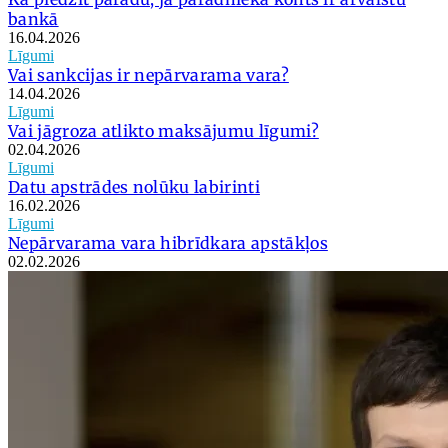
bankā
16.04.2026
Līgumi
Vai sankcijas ir nepārvarama vara?
14.04.2026
Līgumi
Vai jāgroza atlikto maksājumu līgumi?
02.04.2026
Līgumi
Datu apstrādes nolūku labirinti
16.02.2026
Līgumi
Nepārvarama vara hibrīdkara apstākļos
02.02.2026