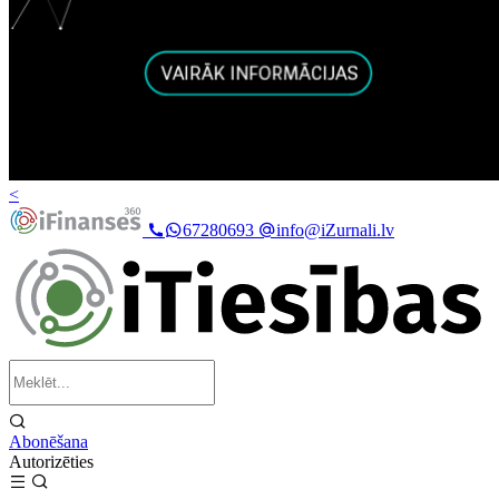
<
67280693
info@iZurnali.lv
Abonēšana
Autorizēties