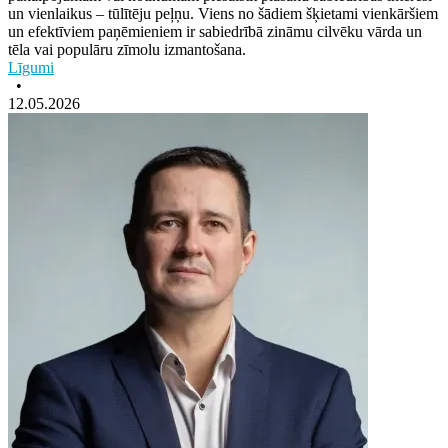
un vienlaikus – tūlītēju peļņu. Viens no šādiem šķietami vienkāršiem
un efektīviem paņēmieniem ir sabiedrībā zināmu cilvēku vārda un
tēla vai populāru zīmolu izmantošana.
Līgumi
•
12.05.2026