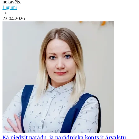
nokavēts.
Līgumi
•
23.04.2026
Kā piedzīt parādu, ja parādnieka konts ir ārvalstu