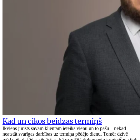
Kad un cikos beidzas termiņš
Ikviens jurists savam klientam ieteiks vienu un to pašu – nekad
neatstāt svarīgas darbības uz termiņa pēdējo dienu. Tomēr dzīvē
mēdz būt dažādas situācijas, kā rezultātā dokumentu iesniegšana tiek