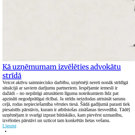
Kā uzņēmumam izvēlēties advokātu
strīdā
Veicot aktīvu saimniecisko darbību, uzņēmēji nereti nonāk strīdīgā
situācijā ar saviem darījumu partneriem. Iespējamie iemesli ir
dažādi – no nepilnīgi atrunātiem līguma noteikumiem līdz pat
apzināti negodprātīgai rīcībai. Ja strīdu neizdodas atrisināt sarunu
ceļā, rodas nepieciešamība vērsties tiesā. Šādā gadījumā parasti tiek
piesaistīts pārstāvis, kuram ir atbilstošas zināšanas tiesvedībā. Tādēļ
uzņēmējam ir svarīgi izprast būtiskāko, kam pievērst uzmanību,
izvēloties pārstāvi un uzticot tam konkrētās lietas vešanu.
Līgumi
•