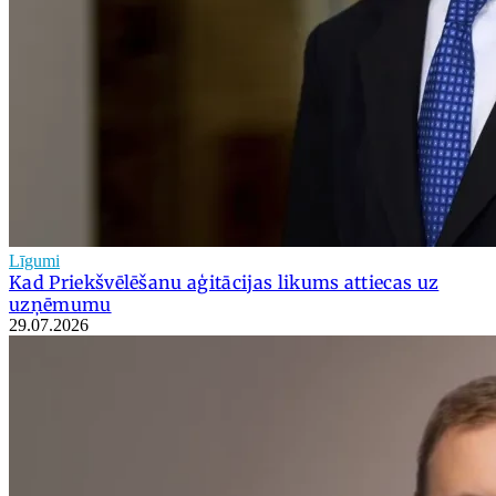
Līgumi
Kad Priekšvēlēšanu aģitācijas likums attiecas uz
uzņēmumu
29.07.2026