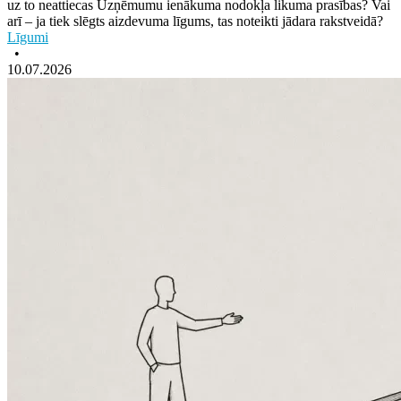
uz to neattiecas Uzņēmumu ienākuma nodokļa likuma prasības? Vai
arī – ja tiek slēgts aizdevuma līgums, tas noteikti jādara rakstveidā?
Līgumi
•
10.07.2026