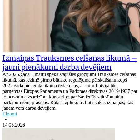
Izmaiņas Trauksmes celšanas likumā –
jauni pienākumi darba devējiem
Ar 2026.gada 1.martu spēkā stājušies grozījumi Trauksmes celšanas
likumā, kas iezīmē pirmo būtisko regulējuma pārskatīšanu kopš
2022.gadā pieņemtā likuma redakcijas, ar kuru Latvijā tika
pārņemtas Eiropas Parlamenta un Padomes direktīvas 2019/1937 par
to personu aizsardzību, kuras ziņo par Savienības tiesību aktu
pārkāpumiem, prasības. Rakstā aplūkotas būtiskākās izmaiņas, kas
jāņem vērā darba devējiem.
Līgumi
•
14.05.2026