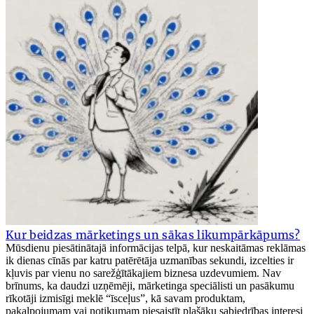
Kur beidzas mārketings un sākas likumpārkāpums?
Mūsdienu piesātinātajā informācijas telpā, kur neskaitāmas reklāmas
ik dienas cīnās par katru patērētāja uzmanības sekundi, izcelties ir
kļuvis par vienu no sarežģītākajiem biznesa uzdevumiem. Nav
brīnums, ka daudzi uzņēmēji, mārketinga speciālisti un pasākumu
rīkotāji izmisīgi meklē “īsceļus”, kā savam produktam,
pakalpojumam vai notikumam piesaistīt plašāku sabiedrības interesi