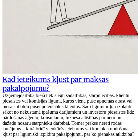
Kad ieteikums kļūst par maksas
pakalpojumu?
Uzņēmējdarbībā bieži tiek slēgti sadarbības, starpniecības, klientu
piesaistes vai komisijas līgumi, kuros viena puse apņemas atrast vai
piesaistīt otrai pusei potenciālus klientus. Šādi līgumi ir ļoti izplatīti –
sākot no nekustamā īpašuma darījumiem un investoru piesaistes līdz
pārdošanas aģentu, konsultantu, biznesa attīstības partneru un
dažādu nozaru starpnieku darbībai. Tomēr praksē nereti rodas
jautājums – kurā brīdī vienkāršs ieteikums vai kontakta nodošana
kļūst par līgumiski izpildītu pakalpojumu, par ko pienākas atlīdzība?