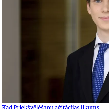
Kad Priekšvēlēšanu aģitācijas likums