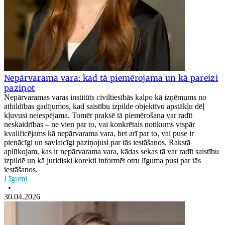
Nepārvarama vara: kad tā piemērojama un kā pareizi
paziņot
Nepārvaramas varas institūts civiltiesībās kalpo kā izņēmums no
atbildības gadījumos, kad saistību izpilde objektīvu apstākļu dēļ
kļuvusi neiespējama. Tomēr praksē tā piemērošana var radīt
neskaidrības – ne vien par to, vai konkrētais notikums vispār
kvalificējams kā nepārvarama vara, bet arī par to, vai puse ir
pienācīgi un savlaicīgi paziņojusi par tās iestāšanos. Rakstā
aplūkojam, kas ir nepārvarama vara, kādas sekas tā var radīt saistību
izpildē un kā juridiski korekti informēt otru līguma pusi par tās
iestāšanos.
Līgumi
•
30.04.2026