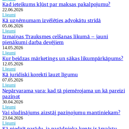
Kad ieteikums kļūst par maksas pakalpojumu?
22.06.2026
Līgumi
Kā uzņēmumam izvēlēties advokātu strīdā
05.06.2026
Līgumi
Izmaiņas Trauksmes celšanas likumā – jauni
pienākumi darba devējiem
14.05.2026
Līgumi
Kur beidzas mārketings un sākas likumpārkāpums?
12.05.2026
Līgumi
Kā juridiski korekti lauzt līgumu
07.05.2026
Līgumi
Nepārvarama vara: kad tā piemērojama un kā pareizi
paziņot
30.04.2026
Līgumi
Vai sludinājums aizstāj paziņojumu mantiniekam?
23.04.2026
Līgumi
Kā piedzīt parādu, ja parādnieka konts ir ārvalstu