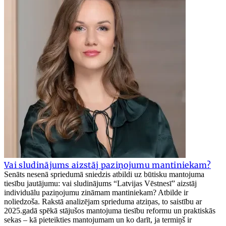
Vai sludinājums aizstāj paziņojumu mantiniekam?
Senāts nesenā spriedumā sniedzis atbildi uz būtisku mantojuma
tiesību jautājumu: vai sludinājums “Latvijas Vēstnesī” aizstāj
individuālu paziņojumu zināmam mantiniekam? Atbilde ir
noliedzoša. Rakstā analizējam sprieduma atziņas, to saistību ar
2025.gadā spēkā stājušos mantojuma tiesību reformu un praktiskās
sekas – kā pieteikties mantojumam un ko darīt, ja termiņš ir