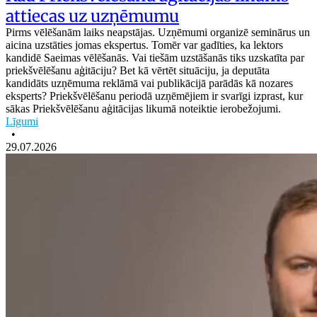
attiecas uz uzņēmumu
Pirms vēlēšanām laiks neapstājas. Uzņēmumi organizē seminārus un
aicina uzstāties jomas ekspertus. Tomēr var gadīties, ka lektors
kandidē Saeimas vēlēšanās. Vai tiešām uzstāšanās tiks uzskatīta par
priekšvēlēšanu aģitāciju? Bet kā vērtēt situāciju, ja deputāta
kandidāts uzņēmuma reklāmā vai publikācijā parādās kā nozares
eksperts? Priekšvēlēšanu periodā uzņēmējiem ir svarīgi izprast, kur
sākas Priekšvēlēšanu aģitācijas likumā noteiktie ierobežojumi.
Līgumi
•
29.07.2026