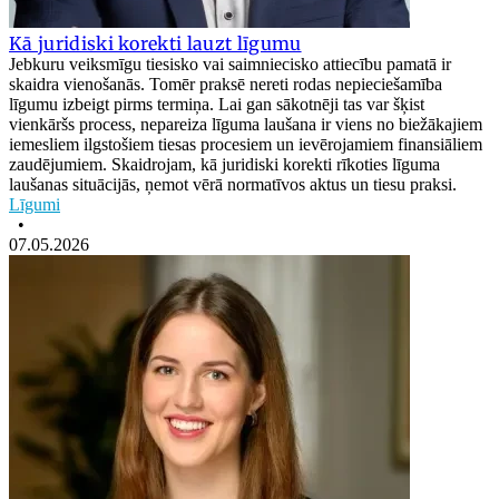
Kā juridiski korekti lauzt līgumu
Jebkuru veiksmīgu tiesisko vai saimniecisko attiecību pamatā ir
skaidra vienošanās. Tomēr praksē nereti rodas nepieciešamība
līgumu izbeigt pirms termiņa. Lai gan sākotnēji tas var šķist
vienkāršs process, nepareiza līguma laušana ir viens no biežākajiem
iemesliem ilgstošiem tiesas procesiem un ievērojamiem finansiāliem
zaudējumiem. Skaidrojam, kā juridiski korekti rīkoties līguma
laušanas situācijās, ņemot vērā normatīvos aktus un tiesu praksi.
Līgumi
•
07.05.2026