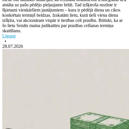
atstāta uz pašu pēdējo pieļaujamo brīdi. Tad izšķiroša nozīme ir
šķietami vienkāršiem jautājumiem – kura ir pēdējā diena un cikos
konkrētais termiņš beidzas. Izskatām lietu, kurā tieši viena diena
izšķīra, vai akcionāram vispār ir tiesības celt prasību. Būtiski, ka ar
šo lietu Senāts maina judikatūru par prasības celšanas termiņa
skaitīšanu.
Līgumi
•
28.07.2026