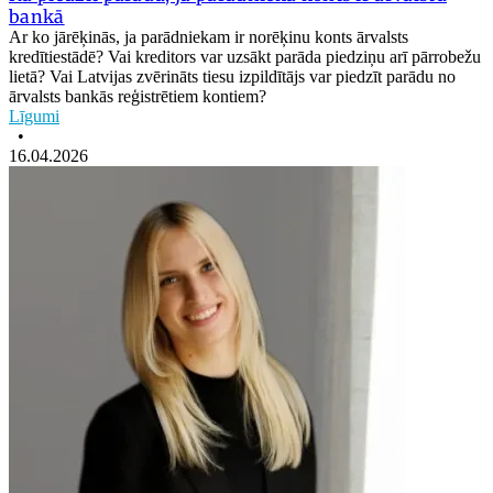
bankā
Ar ko jārēķinās, ja parādniekam ir norēķinu konts ārvalsts
kredītiestādē? Vai kreditors var uzsākt parāda piedziņu arī pārrobežu
lietā? Vai Latvijas zvērināts tiesu izpildītājs var piedzīt parādu no
ārvalsts bankās reģistrētiem kontiem?
Līgumi
•
16.04.2026