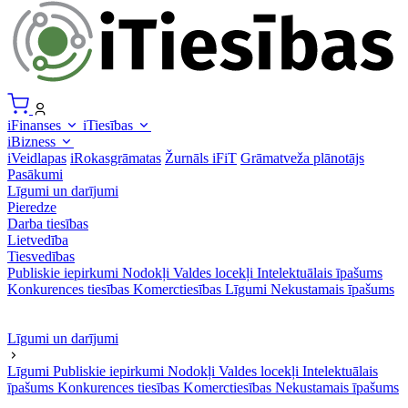
iFinanses
iTiesības
iBizness
iVeidlapas
iRokasgrāmatas
Žurnāls iFiT
Grāmatveža plānotājs
Pasākumi
Līgumi un darījumi
Pieredze
Darba tiesības
Lietvedība
Tiesvedības
Publiskie iepirkumi
Nodokļi
Valdes locekļi
Intelektuālais īpašums
Konkurences tiesības
Komerctiesības
Līgumi
Nekustamais īpašums
Līgumi un darījumi
Līgumi
Publiskie iepirkumi
Nodokļi
Valdes locekļi
Intelektuālais
īpašums
Konkurences tiesības
Komerctiesības
Nekustamais īpašums