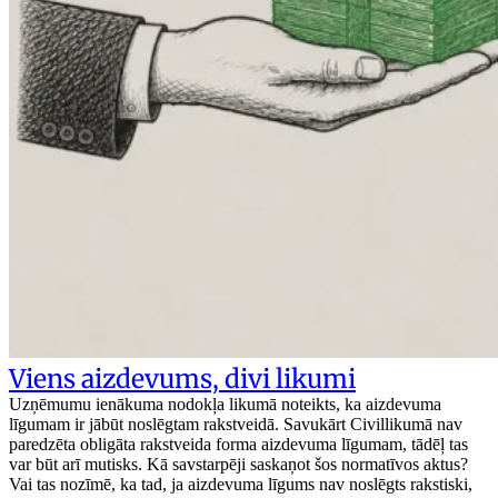
Viens aizdevums, divi likumi
Uzņēmumu ienākuma nodokļa likumā noteikts, ka aizdevuma
līgumam ir jābūt noslēgtam rakstveidā. Savukārt Civillikumā nav
paredzēta obligāta rakstveida forma aizdevuma līgumam, tādēļ tas
var būt arī mutisks. Kā savstarpēji saskaņot šos normatīvos aktus?
Vai tas nozīmē, ka tad, ja aizdevuma līgums nav noslēgts rakstiski,