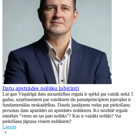
Datu apstrādes nolūku labirinti
Lai gan Vispārīgā datu aizsardzības regula ir spēkā jau vairāk nekā 5
gadus, uzņēmumiem par vairākiem tās pamatprincipiem joprojām ir
fundamentālas neskaidrības. Daudz jautājumu rodas par piekrišanu
personas datu apstrādei un apstrādes nolūkiem. Ko nozīmē regulā
minētais “viens un tas pats nolūks”? Kas ir vairāki nolūki? Vai
piekrišana jāprasa visiem nolūkiem?
Līgumi
•