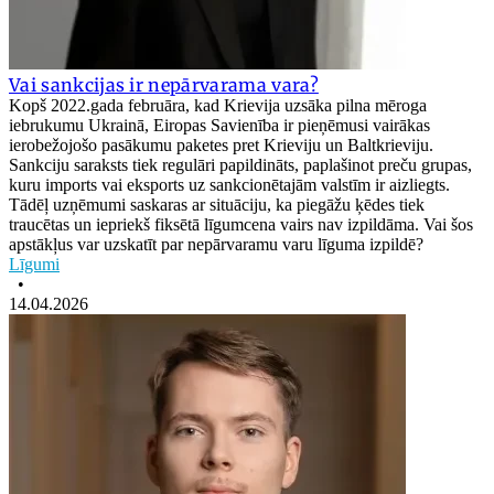
Vai sankcijas ir nepārvarama vara?
Kopš 2022.gada februāra, kad Krievija uzsāka pilna mēroga
iebrukumu Ukrainā, Eiropas Savienība ir pieņēmusi vairākas
ierobežojošo pasākumu paketes pret Krieviju un Baltkrieviju.
Sankciju saraksts tiek regulāri papildināts, paplašinot preču grupas,
kuru imports vai eksports uz sankcionētajām valstīm ir aizliegts.
Tādēļ uzņēmumi saskaras ar situāciju, ka piegāžu ķēdes tiek
traucētas un iepriekš fiksētā līgumcena vairs nav izpildāma. Vai šos
apstākļus var uzskatīt par nepārvaramu varu līguma izpildē?
Līgumi
•
14.04.2026