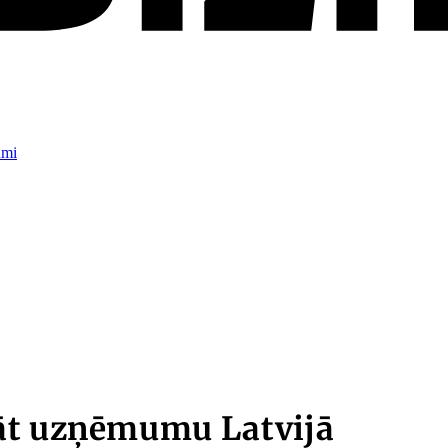
umi
āt uzņēmumu Latvijā