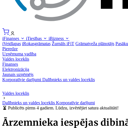
iFinanses
iTiesības
iBizness
iVeidlapas
iRokasgrāmatas
Žurnāls iFiT
Grāmatveža plānotājs
Pasāk
Pieredze
Uzņēmuma vadība
Valdes loceklis
Finanses
Elektronizācija
Jaunais uzņēmējs
Korporatīvie darījumi
Dalībnieks un valdes loceklis
Valdes loceklis
Dalībnieks un valdes loceklis
Korporatīvie darījumi
Publicēts pirms 4 gadiem. Lūdzu, izvērtējiet satura aktualitāti!
Ārzemnieka iespējas dibin