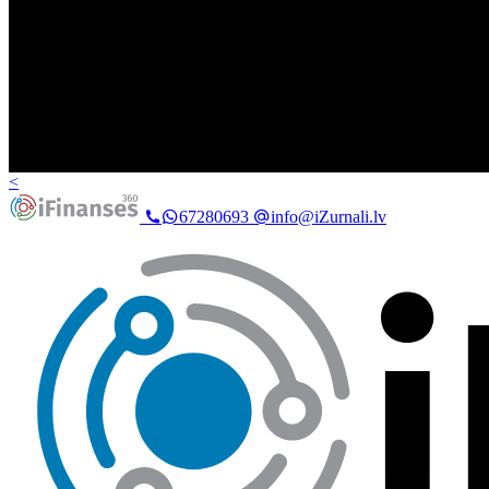
<
67280693
info@iZurnali.lv